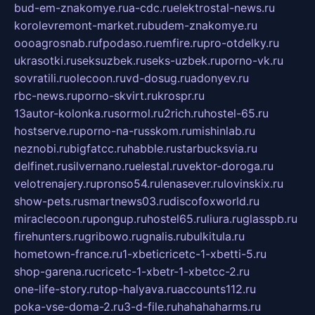
bud-em-znakomye.ru
a-cdc.ru
elektrostal-news.ru
korolevremont-market.ru
budem-znakomye.ru
oooagrosnab.ru
fpodaso.ru
emfire.ru
pro-otdelky.ru
ukrasotki.ru
seksuzbek.ru
seks-uzbek.ru
porno-vk.ru
sovratili.ru
olecoon.ru
vd-dosug.ru
adonyev.ru
rbc-news.ru
porno-skvirt.ru
krospr.ru
13autor-kolonka.ru
sormol.ru
2rich.ru
hostel-65.ru
hostserve.ru
porno-na-russkom.ru
mishinlab.ru
neznobi.ru
bigfatcc.ru
habble.ru
starbucksvia.ru
delfinet.ru
silvernano.ru
elestal.ru
vektor-doroga.ru
velotrenajery.ru
pronso54.ru
lenasever.ru
lovinskix.ru
show-pets.ru
smartnews03.ru
discofoxworld.ru
miraclecoon.ru
pongup.ru
hostel65.ru
liura.ru
glasspb.ru
firehunters.ru
gribowo.ru
gnalis.ru
bulkitula.ru
hometown-france.ru
1-xbeticricetc-1-xbetti-5.ru
shop-garena.ru
cricetc-1-xbetr-1-xbetcc-2.ru
one-life-story.ru
top-halyava.ru
accounts112.ru
poka-vse-doma-2.ru
3-d-file.ru
hahahaharms.ru