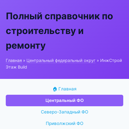
Полный справочник по
строительству и
ремонту
Главная
»
Центральный федеральный округ
» ИнжСтрой
Этаж Build
🏠 Главная
Центральный ФО
Северо-Западный ФО
Приволжский ФО