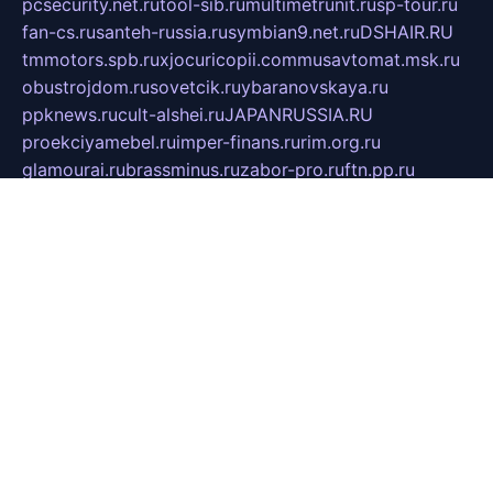
pcsecurity.net.ru
tool-sib.ru
multimetrunit.ru
sp-tour.ru
fan-cs.ru
santeh-russia.ru
symbian9.net.ru
DSHAIR.RU
tmmotors.spb.ru
xjocuricopii.com
musavtomat.msk.ru
obustrojdom.ru
sovetcik.ru
ybaranovskaya.ru
ppknews.ru
cult-alshei.ru
JAPANRUSSIA.RU
proekciyamebel.ru
imper-finans.ru
rim.org.ru
glamourai.ru
brassminus.ru
zabor-pro.ru
ftn.pp.ru
dorogoe58.ru
laimengpacker.ru
kuzova-zapchasti.ru
sageerp.ru
taxodrom.ru
dsrazvitie.ru
hardcity.net.ru
ratinghomegames.ru
topservice25.ru
gubernyan.ru
gtglasslined.ru
ii4.ru
tssport.spb.ru
andorra24.com
blackwallstreet.ru
oboimos.ru
optim-doors.com.ru
ikuch.ru
nycr.org.ru
npa21.ru
vremya-ch.spb.ru
desert000.ru
ivtorgi.ru
ifiori.ru
catalog-statei.ru
dcv.org.ru
spetsmaster174.ru
ipkameryhiseeu.ru
dum26.ru
ruspol.spb.ru
fr-opendp.ru
kam-solnyshko.ru
cheyenne-arapaho.ru
sevzapmetal.spb.ru
ted-lapidus.spb.ru
parasite-eliminator.ru