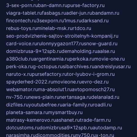
3-sex-porn.ru
ban-damn.ru
purse-factory.ru
viagra-tablet.ru
fasbags.ru
adler-jun.ru
bandamn.ru
fincontech.ru
3sexporn.ru
1mus.ru
darksand.ru
rebus-toys.ru
minelab-msk.ru
rtdco.ru
seo-prodvizhenie-sajtov-stroitelnyh-kompanij.ru
card-voice.ru
rulonnyygazon177.ru
snow-guard.ru
domizbrusa-9x12spb.ru
demaholding.ru
aalse.ru
a380club.ru
argentinamia.ru
perkoka.ru
movie-one.ru
perk-oka.ru
g-octopus.ru
sibarchives.ru
andreislyusar.ru
naruto-x.ru
pursefactory.ru
tor-lyubov-i-grom.ru
spayderhed-2022.ru
movieone.ru
evro-dez.ru
webamator.ru
ma-absolut1.ru
avtopomosch27.ru
nv-750.ru
news-plain.ru
nertansaga.ru
delanalad.ru
dizfiles.ru
youtubefree.ru
aria-family.ru
roadli.ru
planeta-samara.ru
mysmartbuy.ru
matrasy-kemerovo.ru
ashanet.ru
trade-farm.ru
dotcustoms.ru
domizbrusa9x12spb.ru
autodamp.ru
narasimha.ru
djcommodities.ru
nv750.ru
x-ton.ru