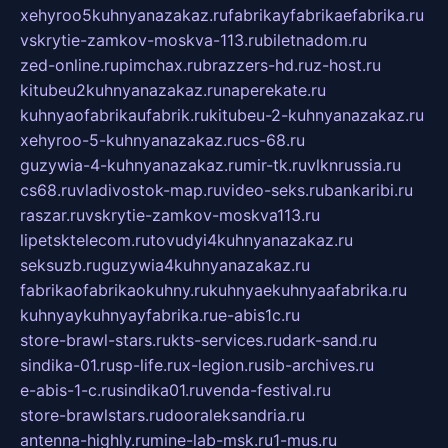
xehyroo5kuhnyanazakaz.ru
fabrikayfabrikaefabrika.ru
vskrytie-zamkov-moskva-113.ru
biletnadom.ru
zed-online.ru
pimchax.ru
brazzers-hd.ru
z-host.ru
kitubeu2kuhnyanazakaz.ru
naperekate.ru
kuhnyaofabrikaufabrik.ru
kitubeu-2-kuhnyanazakaz.ru
xehyroo-5-kuhnyanazakaz.ru
cs-68.ru
guzywia-4-kuhnyanazakaz.ru
mir-tk.ru
vlknrussia.ru
cs68.ru
vladivostok-map.ru
video-seks.ru
bankaribi.ru
raszar.ru
vskrytie-zamkov-moskva113.ru
lipetsktelecom.ru
tovudyi4kuhnyanazakaz.ru
seksuzb.ru
guzywia4kuhnyanazakaz.ru
fabrikaofabrikaokuhny.ru
kuhnyaekuhnyaafabrika.ru
kuhnyaykuhnyayfabrika.ru
e-abis1c.ru
store-brawl-stars.ru
kts-services.ru
dark-sand.ru
sindika-01.ru
sp-life.ru
x-legion.ru
sib-archives.ru
e-abis-1-c.ru
sindika01.ru
venda-festival.ru
store-brawlstars.ru
dooraleksandria.ru
antenna-highly.ru
mine-lab-msk.ru
1-mus.ru