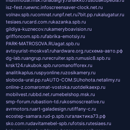
multimodal.msk.ru
habaigry.ru
haikko.ru
sobakopedia.ru
isz-fest.ru
ewnc.info
screensaver-clock.net.ru
volnav.spb.ru
comnat.ru
npf.net.ru
7bit.pp.ru
kalugatur.ru
tesiaes.ru
card.com.ru
kazanka.spb.ru
gildiya-kuznecov.ru
kameryboavision.ru
griffoncom.spb.ru
fabrika-emotsiy.ru
PARK-MATROSOVA.RU
agat.spb.ru
avtoyurist-moskva1.ru
hardware.org.ru
схема-авто.рф
dg-lab.ru
angrup.ru
recruiter.spb.ru
music8.spb.ru
krsk124.ru
kubok.spb.ru
romanofforex.ru
analitikaplus.ru
spyonline.ru
zosikamery.ru
sloboda-ural.pp.ru
AUTO-COM.SU
hohota.net
alimy.ru
online-z.com
aromat-vostoka.ru
otdelkaexp.ru
mobilvest.ru
bbd.net.ru
mebelshop.msk.ru
smp-forum.ru
bastion-td.ru
kosmoscreative.ru
avrmotors.ru
art-galadesign.ru
tiffany-c.ru
ecostep-samara.ru
d-p.spb.ru
галактика73.рф
sko.com.ru
davitamebel-spb.ru
fotsis.ru
tesiaes.ru