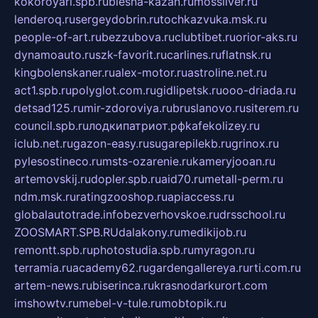
kokoroyari.spb.ru
blesna-kazan.ru
mossilver.ru
lenderoq.ru
sergeydobrin.ru
tochkazvuka.msk.ru
people-of-art.ru
bezzubova.ru
clubtibet.ru
orior-aks.ru
dynamoauto.ru
szk-favorit.ru
carlines.ru
flatnsk.ru
kingbolenskaner.ru
alex-motor.ru
astroline.net.ru
act1.spb.ru
polyglot.com.ru
gidlipetsk.ru
ooo-driada.ru
detsad125.ru
mir-zdoroviya.ru
bruslanovo.ru
siterem.ru
council.spb.ru
лодкипатриот.рф
kafekolizey.ru
iclub.net.ru
gazon-easy.ru
sugarepilekb.ru
grinox.ru
pylesostineco.ru
msts-ozarenie.ru
kameryjooan.ru
artemovskij.ru
dopler.spb.ru
aid70.ru
metall-perm.ru
ndm.msk.ru
ratingzooshop.ru
apiaccess.ru
globalautotrade.info
bezverhovskoe.ru
drsschool.ru
ZOOSMART.SPB.RU
dalakony.ru
medikijob.ru
remontt.spb.ru
photostudia.spb.ru
myragon.ru
terramia.ru
academy62.ru
gardengallereya.ru
rti.com.ru
artem-news.ru
biserinca.ru
krasnodarkurort.com
imshowtv.ru
mebel-v-tule.ru
mobtopik.ru