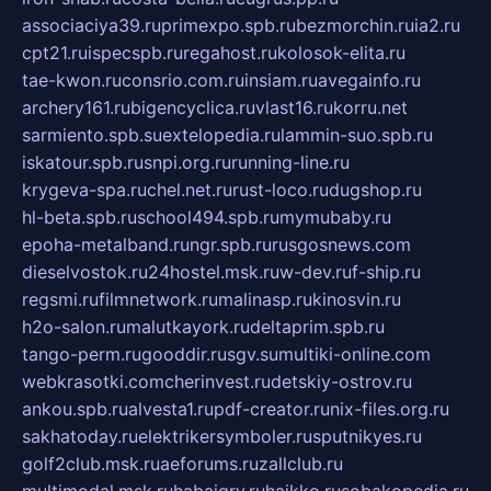
associaciya39.ru
primexpo.spb.ru
bezmorchin.ru
ia2.ru
cpt21.ru
ispecspb.ru
regahost.ru
kolosok-elita.ru
tae-kwon.ru
consrio.com.ru
insiam.ru
avegainfo.ru
archery161.ru
bigencyclica.ru
vlast16.ru
korru.net
sarmiento.spb.su
extelopedia.ru
lammin-suo.spb.ru
iskatour.spb.ru
snpi.org.ru
running-line.ru
krygeva-spa.ru
chel.net.ru
rust-loco.ru
dugshop.ru
hl-beta.spb.ru
school494.spb.ru
mymubaby.ru
epoha-metalband.ru
ngr.spb.ru
rusgosnews.com
dieselvostok.ru
24hostel.msk.ru
w-dev.ru
f-ship.ru
regsmi.ru
filmnetwork.ru
malinasp.ru
kinosvin.ru
h2o-salon.ru
malutkayork.ru
deltaprim.spb.ru
tango-perm.ru
gooddir.ru
sgv.su
multiki-online.com
webkrasotki.com
cherinvest.ru
detskiy-ostrov.ru
ankou.spb.ru
alvesta1.ru
pdf-creator.ru
nix-files.org.ru
sakhatoday.ru
elektrikersymboler.ru
sputnikyes.ru
golf2club.msk.ru
aeforums.ru
zallclub.ru