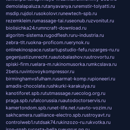
demolalapaluza.ru
tanyavanya.ru
remstir-tolyatti.ru
msdip.ru
jdol.ru
sokolovr.ru
newtech-spb.ru
rezemkleim.ru
massage-tai.ru
seonub.ru
zvonitut.ru
biolisichka24.ru
mncraft-download.ru
algoritm-sistema.ru
godflesh.ru
ru-industria.ru
zebra-tlt.ru
okna-proficom.ru
erynok.ru
onlinekinospace.ru
startupstudio-fefu.ru
zarges-ru.ru
gegenjustizunrecht.ru
autobalashov.ru
utrovortu.ru
spiski-firm.ru
elara-m.ru
kinomusorka.ru
mkcslava.ru
2bets.ru
vintovoykompressor.ru
birminghamvsfulham.ru
sarmat-komp.ru
pioneeri.ru
amadis-chocolate.ru
shkurki-karakulya.ru
kanotiforet.spb.ru
tutmassage.ru
ecolog.org.ru
praga.spb.ru
falcorussia.ru
autodoctorservis.ru
kamertondom.spb.ru
net-life.net.ru
avto-vozim.ru
sakhcamera.ru
alliance-electro.spb.ru
stroyavt.ru
controlweb1.ru
tdsak74.ru
kinzozo-ru.ru
kvotka.ru
iron-snab.ru
costa-bella.ru
eugrus.pp.ru