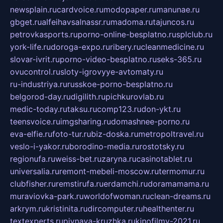
newsplain.ru
cardvoice.ru
modopaper.ru
manunae.ru
gbget.ru
alfeihavsalnassr.ru
madoma.ru
tajuncos.ru
petrovkasports.ru
porno-online-besplatno.ru
splclub.ru
york-life.ru
doroga-expo.ru
ribery.ru
cleanmedicine.ru
slovar-ivrit.ru
porno-video-besplatno.ru
seks-365.ru
ovucontrol.ru
sloty-igrovyye-avtomaty.ru
ru-industriya.ru
russkoe-porno-besplatno.ru
belgorod-day.ru
digilith.ru
pichkurovlab.ru
medic-today.ru
taksu.ru
comp123.ru
don-ykt.ru
teensvoice.ru
imgsharing.ru
domashnee-porno.ru
eva-elfie.ru
foto-tur.ru
biz-doska.ru
metropoltravel.ru
veslo-i-yakor.ru
borodino-media.ru
rostotsky.ru
regionufa.ru
weiss-bet.ru
zaryna.ru
casinotablet.ru
universalia.ru
remont-mebeli-moscow.ru
termomur.ru
clubfisher.ru
remstirufa.ru
erdamchi.ru
doramamama.ru
muraviovka-park.ru
worldofwoman.ru
clean-dreams.ru
arkrym.ru
kristinita.ru
dircomputer.ru
healthenter.ru
textexperts.ru
pivnaya-kruzhka.ru
kinofilmy-2021.ru