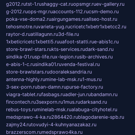
g2012.ru
tst-1.ru
shaggy-cat.ru
opsmgr.ru
ev-gallery.ru
g-2012.ru
ops-mgr.ru
accounts-112.ru
csm-demo.ru
poka-vse-doma2.ru
airgungames.ru
allseo-host.ru
tehosmotre.ru
varieta-yug.ru
cricetc1xbetr1xbetcc2.ru
raytor-d.ru
atillagunn.ru
3d-file.ru
1xbeticricetc1xbetti5.ru
uafoot-statti.ru
e-abis1c.ru
store-brawl-stars.ru
kts-services.ru
dark-sand.ru
sindika-01.ru
sp-life.ru
x-legion.ru
sib-archives.ru
e-abis-1-c.ru
sindika01.ru
venda-festival.ru
store-brawlstars.ru
dooraleksandria.ru
antenna-highly.ru
mine-lab-msk.ru
1-mus.ru
3-sex-porn.ru
ban-damn.ru
purse-factory.ru
viagra-tablet.ru
fasbags.ru
adler-jun.ru
bandamn.ru
fincontech.ru
3sexporn.ru
1mus.ru
darksand.ru
rebus-toys.ru
minelab-msk.ru
alabuga-cityhotel.ru
medsprawo-4-ka.ru
2864420.ru
blagodarenie-spb.ru
zajmy24.ru
tovudyi-4-kuhnyanazakaz.ru
brazzerscom.ru
medsprawo4ka.ru