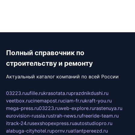
Полный справочник по
строительству и ремонту
Актуальный каталог компаний по всей России
03223.ru
ufille.ru
krasotata.ru
prazdnikdushi.ru
veetbox.ru
cinemapost.ru
ciam-fr.ru
kraft-you.ru
mega-press.ru
03223.ru
web-explore.ru
rastenuya.ru
eurovision-russia.ru
strah-news.ru
freeride-team.ru
itrack-24.ru
sexshopexpress.ru
autostudiopro.ru
alabuga-cityhotel.ru
pornv.ru
atlantpereezd.ru