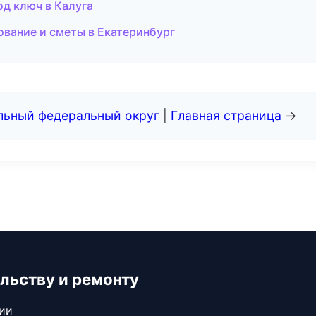
од ключ в Калуга
вание и сметы в Екатеринбург
альный федеральный округ
|
Главная страница
→
льству и ремонту
сии