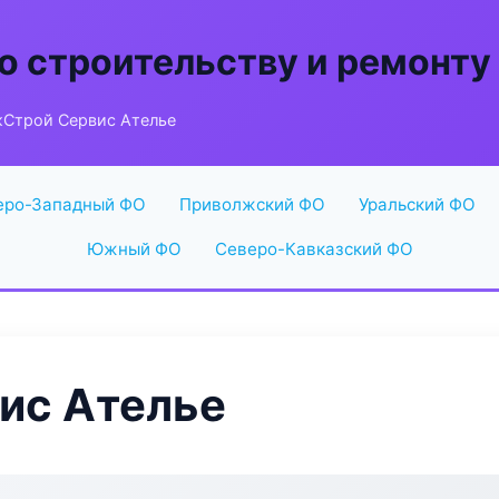
о строительству и ремонту
Строй Сервис Ателье
еро-Западный ФО
Приволжский ФО
Уральский ФО
Южный ФО
Северо-Кавказский ФО
ис Ателье