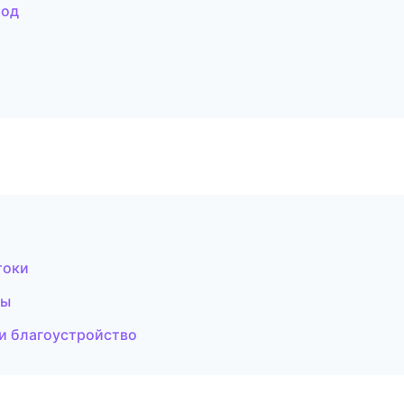
род
токи
мы
 и благоустройство