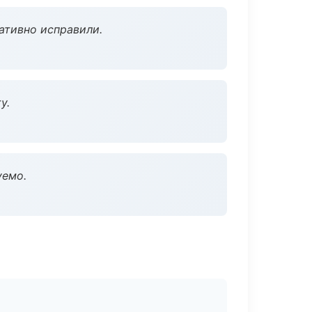
ативно исправили.
у.
уемо.