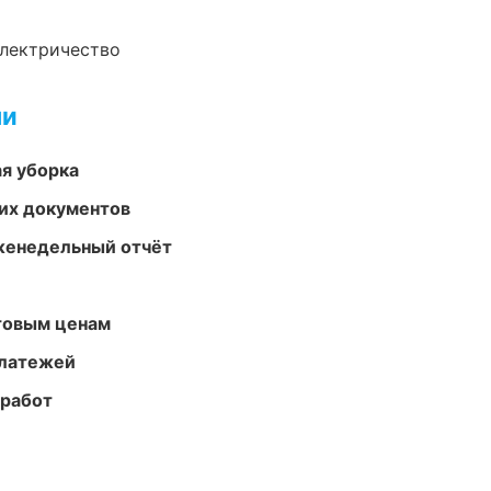
электричество
ми
ая уборка
их документов
женедельный отчёт
птовым ценам
платежей
 работ