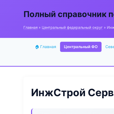
Полный справочник п
Главная
»
Центральный федеральный округ
» Инж
🏠 Главная
Центральный ФО
Сев
ИнжСтрой Серв