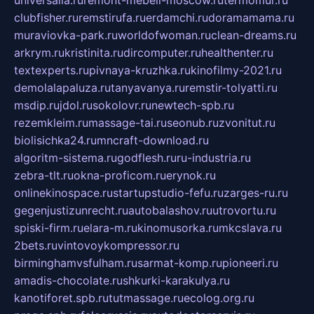
clubfisher.ru
remstirufa.ru
erdamchi.ru
doramamama.ru
muraviovka-park.ru
worldofwoman.ru
clean-dreams.ru
arkrym.ru
kristinita.ru
dircomputer.ru
healthenter.ru
textexperts.ru
pivnaya-kruzhka.ru
kinofilmy-2021.ru
demolalapaluza.ru
tanyavanya.ru
remstir-tolyatti.ru
msdip.ru
jdol.ru
sokolovr.ru
newtech-spb.ru
rezemkleim.ru
massage-tai.ru
seonub.ru
zvonitut.ru
biolisichka24.ru
mncraft-download.ru
algoritm-sistema.ru
godflesh.ru
ru-industria.ru
zebra-tlt.ru
okna-proficom.ru
erynok.ru
onlinekinospace.ru
startupstudio-fefu.ru
zarges-ru.ru
gegenjustizunrecht.ru
autobalashov.ru
utrovortu.ru
spiski-firm.ru
elara-m.ru
kinomusorka.ru
mkcslava.ru
2bets.ru
vintovoykompressor.ru
birminghamvsfulham.ru
sarmat-komp.ru
pioneeri.ru
amadis-chocolate.ru
shkurki-karakulya.ru
kanotiforet.spb.ru
tutmassage.ru
ecolog.org.ru