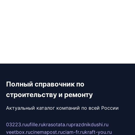
Полный справочник по
строительству и ремонту
Актуальный каталог компаний по всей России
03223.ru
ufille.ru
krasotata.ru
prazdnikdushi.ru
veetbox.ru
cinemapost.ru
ciam-fr.ru
kraft-you.ru