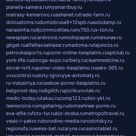
planeta-samara.ru
mysmartbuy.ru
matrasy-kemerovo.ru
ashanet.ru
trade-farm.ru
dotcustoms.ru
domizbrusa9x12spb.ru
autodamp.ru
narasimha.ru
djcommodities.ru
nv750.ru
x-ton.ru
newsplain.ru
cardvoice.ru
modopaper.ru
manunae.ru
gbget.ru
alfeihavsalnassr.ru
madoma.ru
tajuncos.ru
petrovkasports.ru
porno-online-besplatno.ru
splclub.ru
york-life.ru
doroga-expo.ru
ribery.ru
cleanmedicine.ru
slovar-ivrit.ru
porno-video-besplatno.ru
seks-365.ru
ovucontrol.ru
sloty-igrovyye-avtomaty.ru
ru-industriya.ru
russkoe-porno-besplatno.ru
belgorod-day.ru
digilith.ru
pichkurovlab.ru
medic-today.ru
taksu.ru
comp123.ru
don-ykt.ru
teensvoice.ru
imgsharing.ru
domashnee-porno.ru
eva-elfie.ru
foto-tur.ru
biz-doska.ru
metropoltravel.ru
veslo-i-yakor.ru
borodino-media.ru
rostotsky.ru
regionufa.ru
weiss-bet.ru
zaryna.ru
casinotablet.ru
universalia.ru
remont-mebeli-moscow.ru
termomur.ru