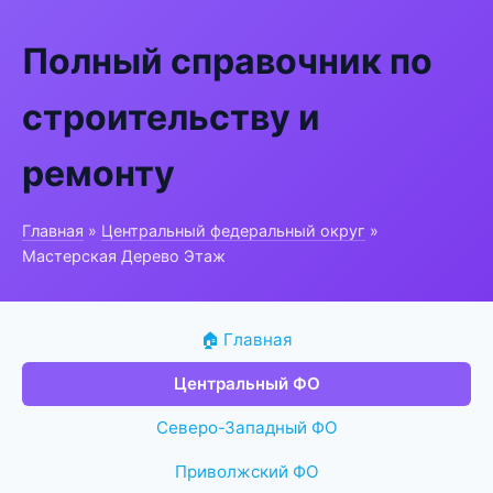
Полный справочник по
строительству и
ремонту
Главная
»
Центральный федеральный округ
»
Мастерская Дерево Этаж
🏠 Главная
Центральный ФО
Северо-Западный ФО
Приволжский ФО