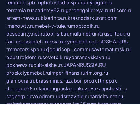
remontt.spb.ru
photostudia.spb.ru
myragon.ru
terramia.ru
academy62.ru
gardengallereya.ru
rti.com.ru
artem-news.ru
biserinca.ru
krasnodarkurort.com
imshowtv.ru
mebel-v-tule.ru
mobtopik.ru
pcsecurity.net.ru
tool-sib.ru
multimetrunit.ru
sp-tour.ru
fan-cs.ru
santeh-russia.ru
symbian9.net.ru
DSHAIR.RU
tmmotors.spb.ru
xjocuricopii.com
musavtomat.msk.ru
obustrojdom.ru
sovetcik.ru
ybaranovskaya.ru
ppknews.ru
cult-alshei.ru
JAPANRUSSIA.RU
proekciyamebel.ru
imper-finans.ru
rim.org.ru
glamourai.ru
brassminus.ru
zabor-pro.ru
ftn.pp.ru
dorogoe58.ru
laimengpacker.ru
kuzova-zapchasti.ru
sageerp.ru
taxodrom.ru
dsrazvitie.ru
hardcity.net.ru
ratinghomegames.ru
topservice25.ru
gubernyan.ru
gtglasslined.ru
ii4.ru
tssport.spb.ru
andorra24.com
blackwallstreet.ru
oboimos.ru
optim-doors.com.ru
ikuch.ru
nycr.org.ru
npa21.ru
vremya-ch.spb.ru
desert000.ru
ivtorgi.ru
ifiori.ru
catalog-statei.ru