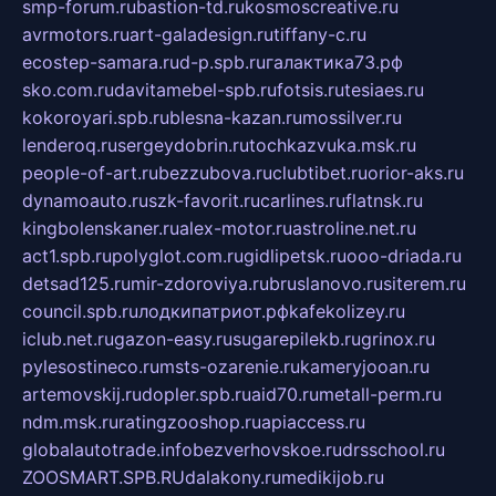
smp-forum.ru
bastion-td.ru
kosmoscreative.ru
avrmotors.ru
art-galadesign.ru
tiffany-c.ru
ecostep-samara.ru
d-p.spb.ru
галактика73.рф
sko.com.ru
davitamebel-spb.ru
fotsis.ru
tesiaes.ru
kokoroyari.spb.ru
blesna-kazan.ru
mossilver.ru
lenderoq.ru
sergeydobrin.ru
tochkazvuka.msk.ru
people-of-art.ru
bezzubova.ru
clubtibet.ru
orior-aks.ru
dynamoauto.ru
szk-favorit.ru
carlines.ru
flatnsk.ru
kingbolenskaner.ru
alex-motor.ru
astroline.net.ru
act1.spb.ru
polyglot.com.ru
gidlipetsk.ru
ooo-driada.ru
detsad125.ru
mir-zdoroviya.ru
bruslanovo.ru
siterem.ru
council.spb.ru
лодкипатриот.рф
kafekolizey.ru
iclub.net.ru
gazon-easy.ru
sugarepilekb.ru
grinox.ru
pylesostineco.ru
msts-ozarenie.ru
kameryjooan.ru
artemovskij.ru
dopler.spb.ru
aid70.ru
metall-perm.ru
ndm.msk.ru
ratingzooshop.ru
apiaccess.ru
globalautotrade.info
bezverhovskoe.ru
drsschool.ru
ZOOSMART.SPB.RU
dalakony.ru
medikijob.ru