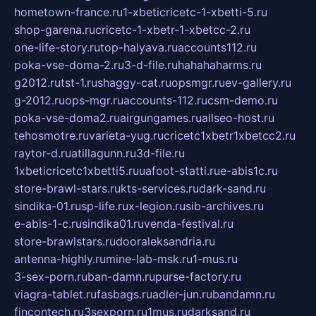
hometown-france.ru
1-xbeticricetc-1-xbetti-5.ru
shop-garena.ru
cricetc-1-xbetr-1-xbetcc-2.ru
one-life-story.ru
top-halyava.ru
accounts112.ru
poka-vse-doma-2.ru
3-d-file.ru
hahahaharms.ru
g2012.ru
tst-1.ru
shaggy-cat.ru
opsmgr.ru
ev-gallery.ru
g-2012.ru
ops-mgr.ru
accounts-112.ru
csm-demo.ru
poka-vse-doma2.ru
airgungames.ru
allseo-host.ru
tehosmotre.ru
varieta-yug.ru
cricetc1xbetr1xbetcc2.ru
raytor-d.ru
atillagunn.ru
3d-file.ru
1xbeticricetc1xbetti5.ru
uafoot-statti.ru
e-abis1c.ru
store-brawl-stars.ru
kts-services.ru
dark-sand.ru
sindika-01.ru
sp-life.ru
x-legion.ru
sib-archives.ru
e-abis-1-c.ru
sindika01.ru
venda-festival.ru
store-brawlstars.ru
dooraleksandria.ru
antenna-highly.ru
mine-lab-msk.ru
1-mus.ru
3-sex-porn.ru
ban-damn.ru
purse-factory.ru
viagra-tablet.ru
fasbags.ru
adler-jun.ru
bandamn.ru
fincontech.ru
3sexporn.ru
1mus.ru
darksand.ru