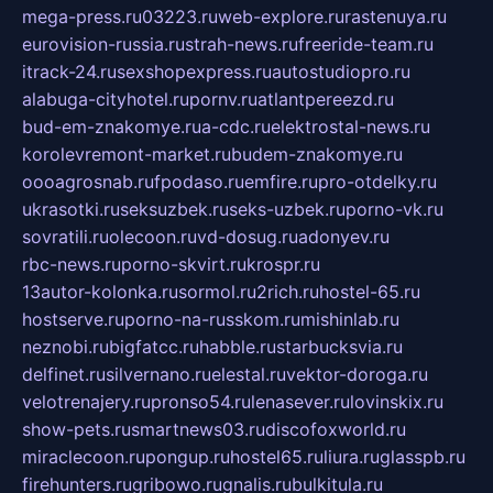
mega-press.ru
03223.ru
web-explore.ru
rastenuya.ru
eurovision-russia.ru
strah-news.ru
freeride-team.ru
itrack-24.ru
sexshopexpress.ru
autostudiopro.ru
alabuga-cityhotel.ru
pornv.ru
atlantpereezd.ru
bud-em-znakomye.ru
a-cdc.ru
elektrostal-news.ru
korolevremont-market.ru
budem-znakomye.ru
oooagrosnab.ru
fpodaso.ru
emfire.ru
pro-otdelky.ru
ukrasotki.ru
seksuzbek.ru
seks-uzbek.ru
porno-vk.ru
sovratili.ru
olecoon.ru
vd-dosug.ru
adonyev.ru
rbc-news.ru
porno-skvirt.ru
krospr.ru
13autor-kolonka.ru
sormol.ru
2rich.ru
hostel-65.ru
hostserve.ru
porno-na-russkom.ru
mishinlab.ru
neznobi.ru
bigfatcc.ru
habble.ru
starbucksvia.ru
delfinet.ru
silvernano.ru
elestal.ru
vektor-doroga.ru
velotrenajery.ru
pronso54.ru
lenasever.ru
lovinskix.ru
show-pets.ru
smartnews03.ru
discofoxworld.ru
miraclecoon.ru
pongup.ru
hostel65.ru
liura.ru
glasspb.ru
firehunters.ru
gribowo.ru
gnalis.ru
bulkitula.ru