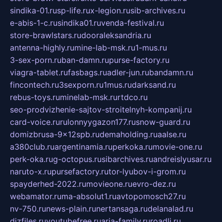
sindika-01.ru
sp-life.ru
x-legion.ru
sib-archives.ru
e-abis-1-c.ru
sindika01.ru
venda-festival.ru
store-brawlstars.ru
dooraleksandria.ru
antenna-highly.ru
mine-lab-msk.ru
1-mus.ru
3-sex-porn.ru
ban-damn.ru
purse-factory.ru
viagra-tablet.ru
fasbags.ru
adler-jun.ru
bandamn.ru
fincontech.ru
3sexporn.ru
1mus.ru
darksand.ru
rebus-toys.ru
minelab-msk.ru
rtdco.ru
seo-prodvizhenie-sajtov-stroitelnyh-kompanij.ru
card-voice.ru
rulonnyygazon177.ru
snow-guard.ru
domizbrusa-9x12spb.ru
demaholding.ru
aalse.ru
a380club.ru
argentinamia.ru
perkoka.ru
movie-one.ru
perk-oka.ru
g-octopus.ru
sibarchives.ru
andreislyusar.ru
naruto-x.ru
pursefactory.ru
tor-lyubov-i-grom.ru
spayderhed-2022.ru
movieone.ru
evro-dez.ru
webamator.ru
ma-absolut1.ru
avtopomosch27.ru
nv-750.ru
news-plain.ru
nertansaga.ru
delanalad.ru
dizfiles.ru
youtubefree.ru
aria-family.ru
roadli.ru