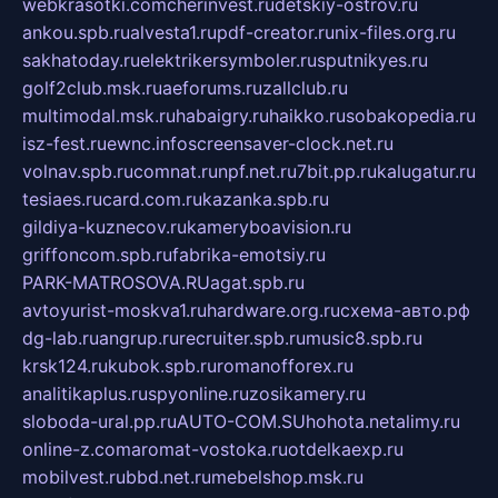
webkrasotki.com
cherinvest.ru
detskiy-ostrov.ru
ankou.spb.ru
alvesta1.ru
pdf-creator.ru
nix-files.org.ru
sakhatoday.ru
elektrikersymboler.ru
sputnikyes.ru
golf2club.msk.ru
aeforums.ru
zallclub.ru
multimodal.msk.ru
habaigry.ru
haikko.ru
sobakopedia.ru
isz-fest.ru
ewnc.info
screensaver-clock.net.ru
volnav.spb.ru
comnat.ru
npf.net.ru
7bit.pp.ru
kalugatur.ru
tesiaes.ru
card.com.ru
kazanka.spb.ru
gildiya-kuznecov.ru
kameryboavision.ru
griffoncom.spb.ru
fabrika-emotsiy.ru
PARK-MATROSOVA.RU
agat.spb.ru
avtoyurist-moskva1.ru
hardware.org.ru
схема-авто.рф
dg-lab.ru
angrup.ru
recruiter.spb.ru
music8.spb.ru
krsk124.ru
kubok.spb.ru
romanofforex.ru
analitikaplus.ru
spyonline.ru
zosikamery.ru
sloboda-ural.pp.ru
AUTO-COM.SU
hohota.net
alimy.ru
online-z.com
aromat-vostoka.ru
otdelkaexp.ru
mobilvest.ru
bbd.net.ru
mebelshop.msk.ru