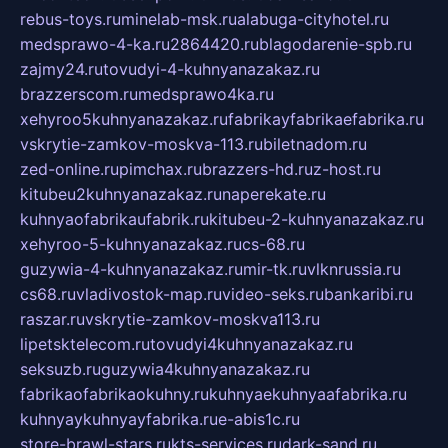
rebus-toys.ru
minelab-msk.ru
alabuga-cityhotel.ru
medsprawo-4-ka.ru
2864420.ru
blagodarenie-spb.ru
zajmy24.ru
tovudyi-4-kuhnyanazakaz.ru
brazzerscom.ru
medsprawo4ka.ru
xehyroo5kuhnyanazakaz.ru
fabrikayfabrikaefabrika.ru
vskrytie-zamkov-moskva-113.ru
biletnadom.ru
zed-online.ru
pimchax.ru
brazzers-hd.ru
z-host.ru
kitubeu2kuhnyanazakaz.ru
naperekate.ru
kuhnyaofabrikaufabrik.ru
kitubeu-2-kuhnyanazakaz.ru
xehyroo-5-kuhnyanazakaz.ru
cs-68.ru
guzywia-4-kuhnyanazakaz.ru
mir-tk.ru
vlknrussia.ru
cs68.ru
vladivostok-map.ru
video-seks.ru
bankaribi.ru
raszar.ru
vskrytie-zamkov-moskva113.ru
lipetsktelecom.ru
tovudyi4kuhnyanazakaz.ru
seksuzb.ru
guzywia4kuhnyanazakaz.ru
fabrikaofabrikaokuhny.ru
kuhnyaekuhnyaafabrika.ru
kuhnyaykuhnyayfabrika.ru
e-abis1c.ru
store-brawl-stars.ru
kts-services.ru
dark-sand.ru