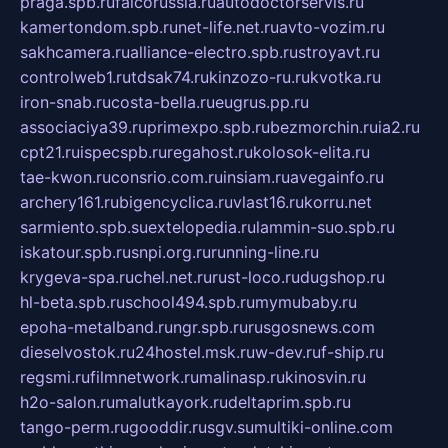
praga.spb.ru
falcorussia.ru
autodoctorservis.ru
kamertondom.spb.ru
net-life.net.ru
avto-vozim.ru
sakhcamera.ru
alliance-electro.spb.ru
stroyavt.ru
controlweb1.ru
tdsak74.ru
kinzozo-ru.ru
kvotka.ru
iron-snab.ru
costa-bella.ru
eugrus.pp.ru
associaciya39.ru
primexpo.spb.ru
bezmorchin.ru
ia2.ru
cpt21.ru
ispecspb.ru
regahost.ru
kolosok-elita.ru
tae-kwon.ru
consrio.com.ru
insiam.ru
avegainfo.ru
archery161.ru
bigencyclica.ru
vlast16.ru
korru.net
sarmiento.spb.su
extelopedia.ru
lammin-suo.spb.ru
iskatour.spb.ru
snpi.org.ru
running-line.ru
krygeva-spa.ru
chel.net.ru
rust-loco.ru
dugshop.ru
hl-beta.spb.ru
school494.spb.ru
mymubaby.ru
epoha-metalband.ru
ngr.spb.ru
rusgosnews.com
dieselvostok.ru
24hostel.msk.ru
w-dev.ru
f-ship.ru
regsmi.ru
filmnetwork.ru
malinasp.ru
kinosvin.ru
h2o-salon.ru
malutkayork.ru
deltaprim.spb.ru
tango-perm.ru
gooddir.ru
sgv.su
multiki-online.com