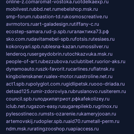
online-z.com
aromat-vostoka.ru
otdelkaexp.ru
mobilvest.ru
bbd.net.ru
mebelshop.msk.ru
smp-forum.ru
bastion-td.ru
kosmoscreative.ru
avrmotors.ru
art-galadesign.ru
tiffany-c.ru
ecostep-samara.ru
d-p.spb.ru
галактика73.рф
sko.com.ru
davitamebel-spb.ru
fotsis.ru
tesiaes.ru
kokoroyari.spb.ru
blesna-kazan.ru
mossilver.ru
lenderoq.ru
sergeydobrin.ru
tochkazvuka.msk.ru
people-of-art.ru
bezzubova.ru
clubtibet.ru
orior-aks.ru
dynamoauto.ru
szk-favorit.ru
carlines.ru
flatnsk.ru
kingbolenskaner.ru
alex-motor.ru
astroline.net.ru
act1.spb.ru
polyglot.com.ru
gidlipetsk.ru
ooo-driada.ru
detsad125.ru
mir-zdoroviya.ru
bruslanovo.ru
siterem.ru
council.spb.ru
лодкипатриот.рф
kafekolizey.ru
iclub.net.ru
gazon-easy.ru
sugarepilekb.ru
grinox.ru
pylesostineco.ru
msts-ozarenie.ru
kameryjooan.ru
artemovskij.ru
dopler.spb.ru
aid70.ru
metall-perm.ru
ndm.msk.ru
ratingzooshop.ru
apiaccess.ru