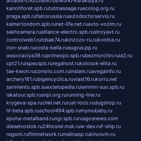
amadis-chocolate.ru
shkurki-karakulya.ru
kanotiforet.spb.ru
tutmassage.ru
ecolog.org.ru
praga.spb.ru
falcorussia.ru
autodoctorservis.ru
kamertondom.spb.ru
net-life.net.ru
avto-vozim.ru
sakhcamera.ru
alliance-electro.spb.ru
stroyavt.ru
controlweb1.ru
tdsak74.ru
kinzozo-ru.ru
kvotka.ru
iron-snab.ru
costa-bella.ru
eugrus.pp.ru
associaciya39.ru
primexpo.spb.ru
bezmorchin.ru
ia2.ru
cpt21.ru
ispecspb.ru
regahost.ru
kolosok-elita.ru
tae-kwon.ru
consrio.com.ru
insiam.ru
avegainfo.ru
archery161.ru
bigencyclica.ru
vlast16.ru
korru.net
sarmiento.spb.su
extelopedia.ru
lammin-suo.spb.ru
iskatour.spb.ru
snpi.org.ru
running-line.ru
krygeva-spa.ru
chel.net.ru
rust-loco.ru
dugshop.ru
hl-beta.spb.ru
school494.spb.ru
mymubaby.ru
epoha-metalband.ru
ngr.spb.ru
rusgosnews.com
dieselvostok.ru
24hostel.msk.ru
w-dev.ru
f-ship.ru
regsmi.ru
filmnetwork.ru
malinasp.ru
kinosvin.ru