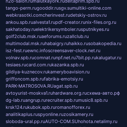
h2o-salon.ru
malutkayork.ru
deltaprim.spb.ru
tango-perm.ru
gooddir.ru
sgv.su
multiki-online.com
webkrasotki.com
cherinvest.ru
detskiy-ostrov.ru
ankou.spb.ru
alvesta1.ru
pdf-creator.ru
nix-files.org.ru
sakhatoday.ru
elektrikersymboler.ru
sputnikyes.ru
golf2club.msk.ru
aeforums.ru
zallclub.ru
multimodal.msk.ru
habaigry.ru
haikko.ru
sobakopedia.ru
isz-fest.ru
ewnc.info
screensaver-clock.net.ru
volnav.spb.ru
comnat.ru
npf.net.ru
7bit.pp.ru
kalugatur.ru
tesiaes.ru
card.com.ru
kazanka.spb.ru
gildiya-kuznecov.ru
kameryboavision.ru
griffoncom.spb.ru
fabrika-emotsiy.ru
PARK-MATROSOVA.RU
agat.spb.ru
avtoyurist-moskva1.ru
hardware.org.ru
схема-авто.рф
dg-lab.ru
angrup.ru
recruiter.spb.ru
music8.spb.ru
krsk124.ru
kubok.spb.ru
romanofforex.ru
analitikaplus.ru
spyonline.ru
zosikamery.ru
sloboda-ural.pp.ru
AUTO-COM.SU
hohota.net
alimy.ru