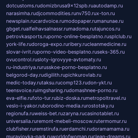
dotcustoms.ru
domizbrusa9x12spb.ru
autodamp.ru
narasimha.ru
djcommodities.ru
nv750.ru
x-ton.ru
newsplain.ru
cardvoice.ru
modopaper.ru
manunae.ru
gbget.ru
alfeihavsalnassr.ru
madoma.ru
tajuncos.ru
petrovkasports.ru
porno-online-besplatno.ru
splclub.ru
york-life.ru
doroga-expo.ru
ribery.ru
cleanmedicine.ru
slovar-ivrit.ru
porno-video-besplatno.ru
seks-365.ru
ovucontrol.ru
sloty-igrovyye-avtomaty.ru
ru-industriya.ru
russkoe-porno-besplatno.ru
belgorod-day.ru
digilith.ru
pichkurovlab.ru
medic-today.ru
taksu.ru
comp123.ru
don-ykt.ru
teensvoice.ru
imgsharing.ru
domashnee-porno.ru
eva-elfie.ru
foto-tur.ru
biz-doska.ru
metropoltravel.ru
veslo-i-yakor.ru
borodino-media.ru
rostotsky.ru
regionufa.ru
weiss-bet.ru
zaryna.ru
casinotablet.ru
universalia.ru
remont-mebeli-moscow.ru
termomur.ru
clubfisher.ru
remstirufa.ru
erdamchi.ru
doramamama.ru
muraviovka-park.ru
worldofwoman.ru
clean-dreams.ru