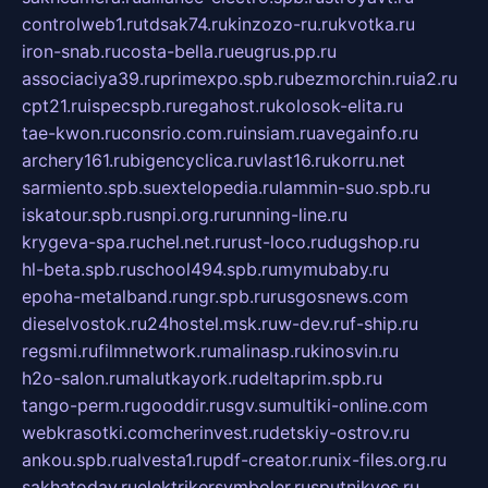
controlweb1.ru
tdsak74.ru
kinzozo-ru.ru
kvotka.ru
iron-snab.ru
costa-bella.ru
eugrus.pp.ru
associaciya39.ru
primexpo.spb.ru
bezmorchin.ru
ia2.ru
cpt21.ru
ispecspb.ru
regahost.ru
kolosok-elita.ru
tae-kwon.ru
consrio.com.ru
insiam.ru
avegainfo.ru
archery161.ru
bigencyclica.ru
vlast16.ru
korru.net
sarmiento.spb.su
extelopedia.ru
lammin-suo.spb.ru
iskatour.spb.ru
snpi.org.ru
running-line.ru
krygeva-spa.ru
chel.net.ru
rust-loco.ru
dugshop.ru
hl-beta.spb.ru
school494.spb.ru
mymubaby.ru
epoha-metalband.ru
ngr.spb.ru
rusgosnews.com
dieselvostok.ru
24hostel.msk.ru
w-dev.ru
f-ship.ru
regsmi.ru
filmnetwork.ru
malinasp.ru
kinosvin.ru
h2o-salon.ru
malutkayork.ru
deltaprim.spb.ru
tango-perm.ru
gooddir.ru
sgv.su
multiki-online.com
webkrasotki.com
cherinvest.ru
detskiy-ostrov.ru
ankou.spb.ru
alvesta1.ru
pdf-creator.ru
nix-files.org.ru
sakhatoday.ru
elektrikersymboler.ru
sputnikyes.ru