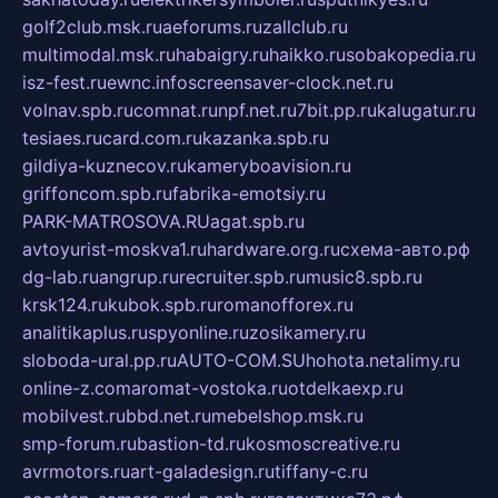
golf2club.msk.ru
aeforums.ru
zallclub.ru
multimodal.msk.ru
habaigry.ru
haikko.ru
sobakopedia.ru
isz-fest.ru
ewnc.info
screensaver-clock.net.ru
volnav.spb.ru
comnat.ru
npf.net.ru
7bit.pp.ru
kalugatur.ru
tesiaes.ru
card.com.ru
kazanka.spb.ru
gildiya-kuznecov.ru
kameryboavision.ru
griffoncom.spb.ru
fabrika-emotsiy.ru
PARK-MATROSOVA.RU
agat.spb.ru
avtoyurist-moskva1.ru
hardware.org.ru
схема-авто.рф
dg-lab.ru
angrup.ru
recruiter.spb.ru
music8.spb.ru
krsk124.ru
kubok.spb.ru
romanofforex.ru
analitikaplus.ru
spyonline.ru
zosikamery.ru
sloboda-ural.pp.ru
AUTO-COM.SU
hohota.net
alimy.ru
online-z.com
aromat-vostoka.ru
otdelkaexp.ru
mobilvest.ru
bbd.net.ru
mebelshop.msk.ru
smp-forum.ru
bastion-td.ru
kosmoscreative.ru
avrmotors.ru
art-galadesign.ru
tiffany-c.ru