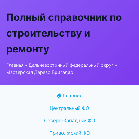
Полный справочник по
строительству и
ремонту
Главная
»
Дальневосточный федеральный округ
»
Мастерская Дерево Бригадир
🏠 Главная
Центральный ФО
Северо-Западный ФО
Приволжский ФО