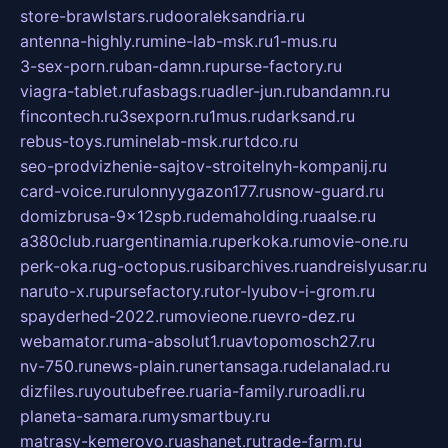
store-brawlstars.ru
dooraleksandria.ru
antenna-highly.ru
mine-lab-msk.ru
1-mus.ru
3-sex-porn.ru
ban-damn.ru
purse-factory.ru
viagra-tablet.ru
fasbags.ru
adler-jun.ru
bandamn.ru
fincontech.ru
3sexporn.ru
1mus.ru
darksand.ru
rebus-toys.ru
minelab-msk.ru
rtdco.ru
seo-prodvizhenie-sajtov-stroitelnyh-kompanij.ru
card-voice.ru
rulonnyygazon177.ru
snow-guard.ru
domizbrusa-9x12spb.ru
demaholding.ru
aalse.ru
a380club.ru
argentinamia.ru
perkoka.ru
movie-one.ru
perk-oka.ru
g-octopus.ru
sibarchives.ru
andreislyusar.ru
naruto-x.ru
pursefactory.ru
tor-lyubov-i-grom.ru
spayderhed-2022.ru
movieone.ru
evro-dez.ru
webamator.ru
ma-absolut1.ru
avtopomosch27.ru
nv-750.ru
news-plain.ru
nertansaga.ru
delanalad.ru
dizfiles.ru
youtubefree.ru
aria-family.ru
roadli.ru
planeta-samara.ru
mysmartbuy.ru
matrasy-kemerovo.ru
ashanet.ru
trade-farm.ru