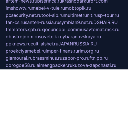
artem-news.ru
biserinca.ru
krasnodarkurort.com
imshowtv.ru
mebel-v-tule.ru
mobtopik.ru
pcsecurity.net.ru
tool-sib.ru
multimetrunit.ru
sp-tour.ru
fan-cs.ru
santeh-russia.ru
symbian9.net.ru
DSHAIR.RU
tmmotors.spb.ru
xjocuricopii.com
musavtomat.msk.ru
obustrojdom.ru
sovetcik.ru
ybaranovskaya.ru
ppknews.ru
cult-alshei.ru
JAPANRUSSIA.RU
proekciyamebel.ru
imper-finans.ru
rim.org.ru
glamourai.ru
brassminus.ru
zabor-pro.ru
ftn.pp.ru
dorogoe58.ru
laimengpacker.ru
kuzova-zapchasti.ru
sageerp.ru
taxodrom.ru
dsrazvitie.ru
hardcity.net.ru
ratinghomegames.ru
topservice25.ru
gubernyan.ru
gtglasslined.ru
ii4.ru
tssport.spb.ru
andorra24.com
blackwallstreet.ru
oboimos.ru
optim-doors.com.ru
ikuch.ru
nycr.org.ru
npa21.ru
vremya-ch.spb.ru
desert000.ru
ivtorgi.ru
ifiori.ru
catalog-statei.ru
dcv.org.ru
spetsmaster174.ru
ipkameryhiseeu.ru
dum26.ru
ruspol.spb.ru
fr-opendp.ru
kam-solnyshko.ru