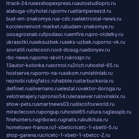
itrack-24.ru
sexshopexpress.ru
autostudiopro.ru
alabuga-cityhotel.ru
pornv.ru
atlantpereezd.ru
bud-em-znakomye.ru
a-cdc.ru
elektrostal-news.ru
korolevremont-market.ru
budem-znakomye.ru
oooagrosnab.ru
fpodaso.ru
emfire.ru
pro-otdelky.ru
ukrasotki.ru
seksuzbek.ru
seks-uzbek.ru
porno-vk.ru
sovratili.ru
olecoon.ru
vd-dosug.ru
adonyev.ru
rbc-news.ru
porno-skvirt.ru
krospr.ru
13autor-kolonka.ru
sormol.ru
2rich.ru
hostel-65.ru
hostserve.ru
porno-na-russkom.ru
mishinlab.ru
neznobi.ru
bigfatcc.ru
habble.ru
starbucksvia.ru
delfinet.ru
silvernano.ru
elestal.ru
vektor-doroga.ru
velotrenajery.ru
pronso54.ru
lenasever.ru
lovinskix.ru
show-pets.ru
smartnews03.ru
discofoxworld.ru
miraclecoon.ru
pongup.ru
hostel65.ru
liura.ru
glasspb.ru
firehunters.ru
gribowo.ru
gnalis.ru
bulkitula.ru
hometown-france.ru
1-xbeticricetc-1-xbetti-5.ru
shop-garena.ru
cricetc-1-xbetr-1-xbetcc-2.ru