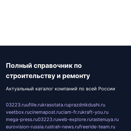
Полный справочник по
строительству и ремонту
Актуальный каталог компаний по всей России
03223.ru
ufille.ru
krasotata.ru
prazdnikdushi.ru
veetbox.ru
cinemapost.ru
ciam-fr.ru
kraft-you.ru
mega-press.ru
03223.ru
web-explore.ru
rastenuya.ru
eurovision-russia.ru
strah-news.ru
freeride-team.ru