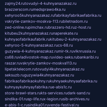
zajmy24.ru
tovudyi-4-kuhnyanazakaz.ru
brazzerscom.ru
medsprawo4ka.ru
xehyroo5kuhnyanazakaz.ru
fabrikayfabrikaefabrika.ru
vskrytie-zamkov-moskva-113.ru
biletnadom.ru
zed-online.ru
pimchax.ru
brazzers-hd.ru
z-host.ru
kitubeu2kuhnyanazakaz.ru
naperekate.ru
kuhnyaofabrikaufabrik.ru
kitubeu-2-kuhnyanazakaz.ru
xehyroo-5-kuhnyanazakaz.ru
cs-68.ru
guzywia-4-kuhnyanazakaz.ru
mir-tk.ru
vlknrussia.ru
cs68.ru
vladivostok-map.ru
video-seks.ru
bankaribi.ru
raszar.ru
vskrytie-zamkov-moskva113.ru
lipetsktelecom.ru
tovudyi4kuhnyanazakaz.ru
seksuzb.ru
guzywia4kuhnyanazakaz.ru
fabrikaofabrikaokuhny.ru
kuhnyaekuhnyaafabrika.ru
kuhnyaykuhnyayfabrika.ru
e-abis1c.ru
store-brawl-stars.ru
kts-services.ru
dark-sand.ru
sindika-01.ru
sp-life.ru
x-legion.ru
sib-archives.ru
e-abis-1-c.ru
sindika01.ru
venda-festival.ru