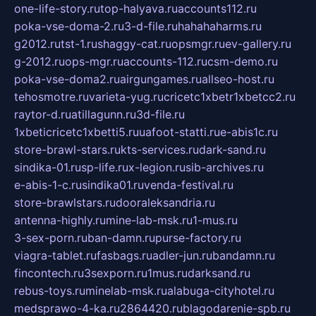
one-life-story.ru
top-halyava.ru
accounts112.ru
poka-vse-doma-2.ru
3-d-file.ru
hahahaharms.ru
g2012.ru
tst-1.ru
shaggy-cat.ru
opsmgr.ru
ev-gallery.ru
g-2012.ru
ops-mgr.ru
accounts-112.ru
csm-demo.ru
poka-vse-doma2.ru
airgungames.ru
allseo-host.ru
tehosmotre.ru
varieta-yug.ru
cricetc1xbetr1xbetcc2.ru
raytor-d.ru
atillagunn.ru
3d-file.ru
1xbeticricetc1xbetti5.ru
uafoot-statti.ru
e-abis1c.ru
store-brawl-stars.ru
kts-services.ru
dark-sand.ru
sindika-01.ru
sp-life.ru
x-legion.ru
sib-archives.ru
e-abis-1-c.ru
sindika01.ru
venda-festival.ru
store-brawlstars.ru
dooraleksandria.ru
antenna-highly.ru
mine-lab-msk.ru
1-mus.ru
3-sex-porn.ru
ban-damn.ru
purse-factory.ru
viagra-tablet.ru
fasbags.ru
adler-jun.ru
bandamn.ru
fincontech.ru
3sexporn.ru
1mus.ru
darksand.ru
rebus-toys.ru
minelab-msk.ru
alabuga-cityhotel.ru
medsprawo-4-ka.ru
2864420.ru
blagodarenie-spb.ru