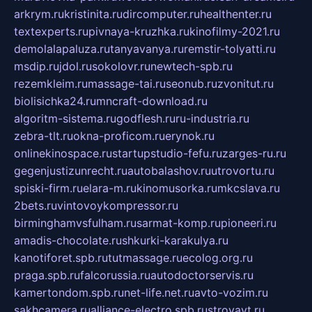
arkrym.ru
kristinita.ru
dircomputer.ru
healthenter.ru
textexperts.ru
pivnaya-kruzhka.ru
kinofilmy-2021.ru
demolalapaluza.ru
tanyavanya.ru
remstir-tolyatti.ru
msdip.ru
jdol.ru
sokolovr.ru
newtech-spb.ru
rezemkleim.ru
massage-tai.ru
seonub.ru
zvonitut.ru
biolisichka24.ru
mncraft-download.ru
algoritm-sistema.ru
godflesh.ru
ru-industria.ru
zebra-tlt.ru
okna-proficom.ru
erynok.ru
onlinekinospace.ru
startupstudio-fefu.ru
zarges-ru.ru
gegenjustizunrecht.ru
autobalashov.ru
utrovortu.ru
spiski-firm.ru
elara-m.ru
kinomusorka.ru
mkcslava.ru
2bets.ru
vintovoykompressor.ru
birminghamvsfulham.ru
sarmat-komp.ru
pioneeri.ru
amadis-chocolate.ru
shkurki-karakulya.ru
kanotiforet.spb.ru
tutmassage.ru
ecolog.org.ru
praga.spb.ru
falcorussia.ru
autodoctorservis.ru
kamertondom.spb.ru
net-life.net.ru
avto-vozim.ru
sakhcamera.ru
alliance-electro.spb.ru
stroyavt.ru