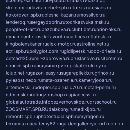
ecostep-samara.ru
d-p.spb.ru
галактика73.рф
sko.com.ru
davitamebel-spb.ru
fotsis.ru
tesiaes.ru
kokoroyari.spb.ru
blesna-kazan.ru
mossilver.ru
lenderoq.ru
sergeydobrin.ru
tochkazvuka.msk.ru
people-of-art.ru
bezzubova.ru
clubtibet.ru
orior-aks.ru
dynamoauto.ru
szk-favorit.ru
carlines.ru
flatnsk.ru
kingbolenskaner.ru
alex-motor.ru
astroline.net.ru
act1.spb.ru
polyglot.com.ru
gidlipetsk.ru
ooo-driada.ru
detsad125.ru
mir-zdoroviya.ru
bruslanovo.ru
siterem.ru
council.spb.ru
лодкипатриот.рф
kafekolizey.ru
iclub.net.ru
gazon-easy.ru
sugarepilekb.ru
grinox.ru
pylesostineco.ru
msts-ozarenie.ru
kameryjooan.ru
artemovskij.ru
dopler.spb.ru
aid70.ru
metall-perm.ru
ndm.msk.ru
ratingzooshop.ru
apiaccess.ru
globalautotrade.info
bezverhovskoe.ru
drsschool.ru
ZOOSMART.SPB.RU
dalakony.ru
medikijob.ru
remontt.spb.ru
photostudia.spb.ru
myragon.ru
terramia.ru
academy62.ru
gardengallereya.ru
rti.com.ru