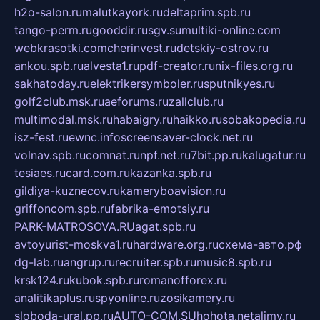
h2o-salon.ru
malutkayork.ru
deltaprim.spb.ru
tango-perm.ru
gooddir.ru
sgv.su
multiki-online.com
webkrasotki.com
cherinvest.ru
detskiy-ostrov.ru
ankou.spb.ru
alvesta1.ru
pdf-creator.ru
nix-files.org.ru
sakhatoday.ru
elektrikersymboler.ru
sputnikyes.ru
golf2club.msk.ru
aeforums.ru
zallclub.ru
multimodal.msk.ru
habaigry.ru
haikko.ru
sobakopedia.ru
isz-fest.ru
ewnc.info
screensaver-clock.net.ru
volnav.spb.ru
comnat.ru
npf.net.ru
7bit.pp.ru
kalugatur.ru
tesiaes.ru
card.com.ru
kazanka.spb.ru
gildiya-kuznecov.ru
kameryboavision.ru
griffoncom.spb.ru
fabrika-emotsiy.ru
PARK-MATROSOVA.RU
agat.spb.ru
avtoyurist-moskva1.ru
hardware.org.ru
схема-авто.рф
dg-lab.ru
angrup.ru
recruiter.spb.ru
music8.spb.ru
krsk124.ru
kubok.spb.ru
romanofforex.ru
analitikaplus.ru
spyonline.ru
zosikamery.ru
sloboda-ural.pp.ru
AUTO-COM.SU
hohota.net
alimy.ru