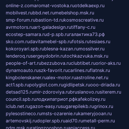
online-z.com
aromat-vostoka.ru
otdelkaexp.ru
mobilvest.ru
bbd.net.ru
mebelshop.msk.ru
smp-forum.ru
bastion-td.ru
kosmoscreative.ru
avrmotors.ru
art-galadesign.ru
tiffany-c.ru
ecostep-samara.ru
d-p.spb.ru
галактика73.рф
sko.com.ru
davitamebel-spb.ru
fotsis.ru
tesiaes.ru
kokoroyari.spb.ru
blesna-kazan.ru
mossilver.ru
lenderoq.ru
sergeydobrin.ru
tochkazvuka.msk.ru
people-of-art.ru
bezzubova.ru
clubtibet.ru
orior-aks.ru
dynamoauto.ru
szk-favorit.ru
carlines.ru
flatnsk.ru
kingbolenskaner.ru
alex-motor.ru
astroline.net.ru
act1.spb.ru
polyglot.com.ru
gidlipetsk.ru
ooo-driada.ru
detsad125.ru
mir-zdoroviya.ru
bruslanovo.ru
siterem.ru
council.spb.ru
лодкипатриот.рф
kafekolizey.ru
iclub.net.ru
gazon-easy.ru
sugarepilekb.ru
grinox.ru
pylesostineco.ru
msts-ozarenie.ru
kameryjooan.ru
artemovskij.ru
dopler.spb.ru
aid70.ru
metall-perm.ru
ndm.msk.ru
ratingzooshop.ru
apiaccess.ru