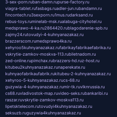
3-sex-porn.ru
ban-damn.ru
purse-factory.ru
viagra-tablet.ru
fasbags.ru
adler-jun.ru
bandamn.ru
fincontech.ru
3sexporn.ru
1mus.ru
darksand.ru
rebus-toys.ru
minelab-msk.ru
alabuga-cityhotel.ru
medsprawo-4-ka.ru
2864420.ru
blagodarenie-spb.ru
zajmy24.ru
tovudyi-4-kuhnyanazakaz.ru
brazzerscom.ru
medsprawo4ka.ru
xehyroo5kuhnyanazakaz.ru
fabrikayfabrikaefabrika.ru
vskrytie-zamkov-moskva-113.ru
biletnadom.ru
zed-online.ru
pimchax.ru
brazzers-hd.ru
z-host.ru
kitubeu2kuhnyanazakaz.ru
naperekate.ru
kuhnyaofabrikaufabrik.ru
kitubeu-2-kuhnyanazakaz.ru
xehyroo-5-kuhnyanazakaz.ru
cs-68.ru
guzywia-4-kuhnyanazakaz.ru
mir-tk.ru
vlknrussia.ru
cs68.ru
vladivostok-map.ru
video-seks.ru
bankaribi.ru
raszar.ru
vskrytie-zamkov-moskva113.ru
lipetsktelecom.ru
tovudyi4kuhnyanazakaz.ru
seksuzb.ru
guzywia4kuhnyanazakaz.ru