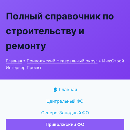
Полный справочник по
строительству и
ремонту
Главная
»
Приволжский федеральный округ
» ИнжСтрой
Интерьер Проект
🏠 Главная
Центральный ФО
Северо-Западный ФО
Приволжский ФО