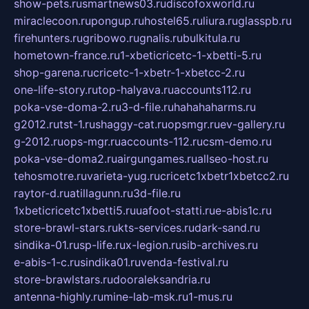
show-pets.ru
smartnews03.ru
discofoxworld.ru
miraclecoon.ru
pongup.ru
hostel65.ru
liura.ru
glasspb.ru
firehunters.ru
gribowo.ru
gnalis.ru
bulkitula.ru
hometown-france.ru
1-xbeticricetc-1-xbetti-5.ru
shop-garena.ru
cricetc-1-xbetr-1-xbetcc-2.ru
one-life-story.ru
top-halyava.ru
accounts112.ru
poka-vse-doma-2.ru
3-d-file.ru
hahahaharms.ru
g2012.ru
tst-1.ru
shaggy-cat.ru
opsmgr.ru
ev-gallery.ru
g-2012.ru
ops-mgr.ru
accounts-112.ru
csm-demo.ru
poka-vse-doma2.ru
airgungames.ru
allseo-host.ru
tehosmotre.ru
varieta-yug.ru
cricetc1xbetr1xbetcc2.ru
raytor-d.ru
atillagunn.ru
3d-file.ru
1xbeticricetc1xbetti5.ru
uafoot-statti.ru
e-abis1c.ru
store-brawl-stars.ru
kts-services.ru
dark-sand.ru
sindika-01.ru
sp-life.ru
x-legion.ru
sib-archives.ru
e-abis-1-c.ru
sindika01.ru
venda-festival.ru
store-brawlstars.ru
dooraleksandria.ru
antenna-highly.ru
mine-lab-msk.ru
1-mus.ru