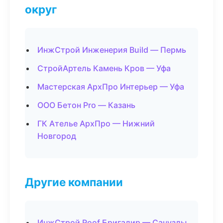
округ
ИнжСтрой Инженерия Build — Пермь
СтройАртель Камень Кров — Уфа
Мастерская АрхПро Интерьер — Уфа
ООО Бетон Pro — Казань
ГК Ателье АрхПро — Нижний
Новгород
Другие компании
ИнжСтрой Roof Бригадир — Санузлы