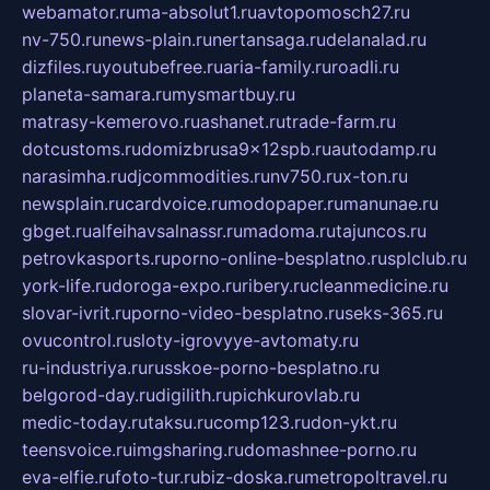
webamator.ru
ma-absolut1.ru
avtopomosch27.ru
nv-750.ru
news-plain.ru
nertansaga.ru
delanalad.ru
dizfiles.ru
youtubefree.ru
aria-family.ru
roadli.ru
planeta-samara.ru
mysmartbuy.ru
matrasy-kemerovo.ru
ashanet.ru
trade-farm.ru
dotcustoms.ru
domizbrusa9x12spb.ru
autodamp.ru
narasimha.ru
djcommodities.ru
nv750.ru
x-ton.ru
newsplain.ru
cardvoice.ru
modopaper.ru
manunae.ru
gbget.ru
alfeihavsalnassr.ru
madoma.ru
tajuncos.ru
petrovkasports.ru
porno-online-besplatno.ru
splclub.ru
york-life.ru
doroga-expo.ru
ribery.ru
cleanmedicine.ru
slovar-ivrit.ru
porno-video-besplatno.ru
seks-365.ru
ovucontrol.ru
sloty-igrovyye-avtomaty.ru
ru-industriya.ru
russkoe-porno-besplatno.ru
belgorod-day.ru
digilith.ru
pichkurovlab.ru
medic-today.ru
taksu.ru
comp123.ru
don-ykt.ru
teensvoice.ru
imgsharing.ru
domashnee-porno.ru
eva-elfie.ru
foto-tur.ru
biz-doska.ru
metropoltravel.ru