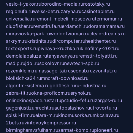
veslo-i-yakor.ru
borodino-media.ru
rostotsky.ru
regionufa.ru
weiss-bet.ru
zaryna.ru
casinotablet.ru
universalia.ru
remont-mebeli-moscow.ru
termomur.ru
clubfisher.ru
remstirufa.ru
erdamchi.ru
doramamama.ru
muraviovka-park.ru
worldofwoman.ru
clean-dreams.ru
arkrym.ru
kristinita.ru
dircomputer.ru
healthenter.ru
textexperts.ru
pivnaya-kruzhka.ru
kinofilmy-2021.ru
demolalapaluza.ru
tanyavanya.ru
remstir-tolyatti.ru
msdip.ru
jdol.ru
sokolovr.ru
newtech-spb.ru
rezemkleim.ru
massage-tai.ru
seonub.ru
zvonitut.ru
biolisichka24.ru
mncraft-download.ru
algoritm-sistema.ru
godflesh.ru
ru-industria.ru
zebra-tlt.ru
okna-proficom.ru
erynok.ru
onlinekinospace.ru
startupstudio-fefu.ru
zarges-ru.ru
gegenjustizunrecht.ru
autobalashov.ru
utrovortu.ru
spiski-firm.ru
elara-m.ru
kinomusorka.ru
mkcslava.ru
2bets.ru
vintovoykompressor.ru
birminghamvsfulham.ru
sarmat-komp.ru
pioneeri.ru