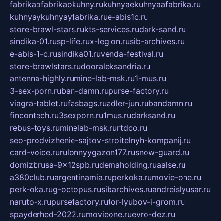
fabrikaofabrikaokuhny.ru
kuhnyaekuhnyaafabrika.ru
kuhnyaykuhnyayfabrika.ru
e-abis1c.ru
store-brawl-stars.ru
kts-services.ru
dark-sand.ru
sindika-01.ru
sp-life.ru
x-legion.ru
sib-archives.ru
e-abis-1-c.ru
sindika01.ru
venda-festival.ru
store-brawlstars.ru
dooraleksandria.ru
antenna-highly.ru
mine-lab-msk.ru
1-mus.ru
3-sex-porn.ru
ban-damn.ru
purse-factory.ru
viagra-tablet.ru
fasbags.ru
adler-jun.ru
bandamn.ru
fincontech.ru
3sexporn.ru
1mus.ru
darksand.ru
rebus-toys.ru
minelab-msk.ru
rtdco.ru
seo-prodvizhenie-sajtov-stroitelnyh-kompanij.ru
card-voice.ru
rulonnyygazon177.ru
snow-guard.ru
domizbrusa-9x12spb.ru
demaholding.ru
aalse.ru
a380club.ru
argentinamia.ru
perkoka.ru
movie-one.ru
perk-oka.ru
g-octopus.ru
sibarchives.ru
andreislyusar.ru
naruto-x.ru
pursefactory.ru
tor-lyubov-i-grom.ru
spayderhed-2022.ru
movieone.ru
evro-dez.ru