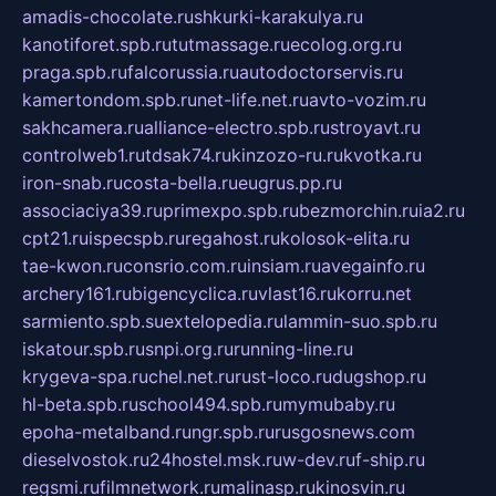
amadis-chocolate.ru
shkurki-karakulya.ru
kanotiforet.spb.ru
tutmassage.ru
ecolog.org.ru
praga.spb.ru
falcorussia.ru
autodoctorservis.ru
kamertondom.spb.ru
net-life.net.ru
avto-vozim.ru
sakhcamera.ru
alliance-electro.spb.ru
stroyavt.ru
controlweb1.ru
tdsak74.ru
kinzozo-ru.ru
kvotka.ru
iron-snab.ru
costa-bella.ru
eugrus.pp.ru
associaciya39.ru
primexpo.spb.ru
bezmorchin.ru
ia2.ru
cpt21.ru
ispecspb.ru
regahost.ru
kolosok-elita.ru
tae-kwon.ru
consrio.com.ru
insiam.ru
avegainfo.ru
archery161.ru
bigencyclica.ru
vlast16.ru
korru.net
sarmiento.spb.su
extelopedia.ru
lammin-suo.spb.ru
iskatour.spb.ru
snpi.org.ru
running-line.ru
krygeva-spa.ru
chel.net.ru
rust-loco.ru
dugshop.ru
hl-beta.spb.ru
school494.spb.ru
mymubaby.ru
epoha-metalband.ru
ngr.spb.ru
rusgosnews.com
dieselvostok.ru
24hostel.msk.ru
w-dev.ru
f-ship.ru
regsmi.ru
filmnetwork.ru
malinasp.ru
kinosvin.ru