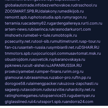
globalautotrade.info
bezverhovskoe.ru
drsschool.ru
ZOOSMART.SPB.RU
dalakony.ru
medikijob.ru
remontt.spb.ru
photostudia.spb.ru
myragon.ru
terramia.ru
academy62.ru
gardengallereya.ru
rti.com.ru
artem-news.ru
biserinca.ru
krasnodarkurort.com
imshowtv.ru
mebel-v-tule.ru
mobtopik.ru
pcsecurity.net.ru
tool-sib.ru
multimetrunit.ru
sp-tour.ru
fan-cs.ru
santeh-russia.ru
symbian9.net.ru
DSHAIR.RU
tmmotors.spb.ru
xjocuricopii.com
musavtomat.msk.ru
obustrojdom.ru
sovetcik.ru
ybaranovskaya.ru
ppknews.ru
cult-alshei.ru
JAPANRUSSIA.RU
proekciyamebel.ru
imper-finans.ru
rim.org.ru
glamourai.ru
brassminus.ru
zabor-pro.ru
ftn.pp.ru
dorogoe58.ru
laimengpacker.ru
kuzova-zapchasti.ru
sageerp.ru
taxodrom.ru
dsrazvitie.ru
hardcity.net.ru
ratinghomegames.ru
topservice25.ru
gubernyan.ru
gtglasslined.ru
ii4.ru
tssport.spb.ru
andorra24.com
blackwallstreet.ru
oboimos.ru
optim-doors.com.ru