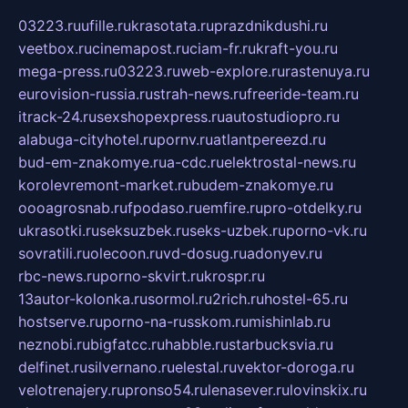
03223.ru
ufille.ru
krasotata.ru
prazdnikdushi.ru
veetbox.ru
cinemapost.ru
ciam-fr.ru
kraft-you.ru
mega-press.ru
03223.ru
web-explore.ru
rastenuya.ru
eurovision-russia.ru
strah-news.ru
freeride-team.ru
itrack-24.ru
sexshopexpress.ru
autostudiopro.ru
alabuga-cityhotel.ru
pornv.ru
atlantpereezd.ru
bud-em-znakomye.ru
a-cdc.ru
elektrostal-news.ru
korolevremont-market.ru
budem-znakomye.ru
oooagrosnab.ru
fpodaso.ru
emfire.ru
pro-otdelky.ru
ukrasotki.ru
seksuzbek.ru
seks-uzbek.ru
porno-vk.ru
sovratili.ru
olecoon.ru
vd-dosug.ru
adonyev.ru
rbc-news.ru
porno-skvirt.ru
krospr.ru
13autor-kolonka.ru
sormol.ru
2rich.ru
hostel-65.ru
hostserve.ru
porno-na-russkom.ru
mishinlab.ru
neznobi.ru
bigfatcc.ru
habble.ru
starbucksvia.ru
delfinet.ru
silvernano.ru
elestal.ru
vektor-doroga.ru
velotrenajery.ru
pronso54.ru
lenasever.ru
lovinskix.ru