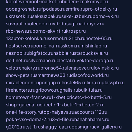
korolevremont-market.ru
budem-znakomye.ru
oooagrosnab.ru
fpodaso.ru
emfire.ru
pro-otdelky.ru
ukrasotki.ru
seksuzbek.ru
seks-uzbek.ru
porno-vk.ru
sovratili.ru
olecoon.ru
vd-dosug.ru
adonyev.ru
rbc-news.ru
porno-skvirt.ru
krospr.ru
13autor-kolonka.ru
sormol.ru
2rich.ru
hostel-65.ru
hostserve.ru
porno-na-russkom.ru
mishinlab.ru
neznobi.ru
bigfatcc.ru
habble.ru
starbucksvia.ru
delfinet.ru
silvernano.ru
elestal.ru
vektor-doroga.ru
velotrenajery.ru
pronso54.ru
lenasever.ru
lovinskix.ru
show-pets.ru
smartnews03.ru
discofoxworld.ru
miraclecoon.ru
pongup.ru
hostel65.ru
liura.ru
glasspb.ru
firehunters.ru
gribowo.ru
gnalis.ru
bulkitula.ru
hometown-france.ru
1-xbeticricetc-1-xbetti-5.ru
shop-garena.ru
cricetc-1-xbetr-1-xbetcc-2.ru
one-life-story.ru
top-halyava.ru
accounts112.ru
poka-vse-doma-2.ru
3-d-file.ru
hahahaharms.ru
g2012.ru
tst-1.ru
shaggy-cat.ru
opsmgr.ru
ev-gallery.ru