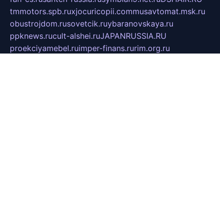
tmmotors.spb.ru
xjocuricopii.com
musavtomat.msk.ru
obustrojdom.ru
sovetcik.ru
ybaranovskaya.ru
ppknews.ru
cult-alshei.ru
JAPANRUSSIA.RU
proekciyamebel.ru
imper-finans.ru
rim.org.ru
glamourai.ru
brassminus.ru
zabor-pro.ru
ftn.pp.ru
dorogoe58.ru
laimengpacker.ru
kuzova-zapchasti.ru
sageerp.ru
taxodrom.ru
dsrazvitie.ru
hardcity.net.ru
ratinghomegames.ru
topservice25.ru
gubernyan.ru
gtglasslined.ru
ii4.ru
tssport.spb.ru
andorra24.com
blackwallstreet.ru
oboimos.ru
optim-doors.com.ru
ikuch.ru
nycr.org.ru
npa21.ru
vremya-ch.spb.ru
desert000.ru
ivtorgi.ru
ifiori.ru
catalog-statei.ru
dcv.org.ru
spetsmaster174.ru
ipkameryhiseeu.ru
dum26.ru
ruspol.spb.ru
fr-opendp.ru
kam-solnyshko.ru
cheyenne-arapaho.ru
sevzapmetal.spb.ru
ted-lapidus.spb.ru
parasite-eliminator.ru
sigma-complete.ru
modernworld.ru
dama-moda.ru
eholot-group.ru
sk-nvkz.ru
DRONGOLD.RU