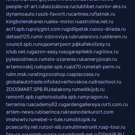
people-of-art.ru
bezzubova.ru
clubtibet.ru
orior-aks.ru
dynamoauto.ru
szk-favorit.ru
carlines.ru
flatnsk.ru
kingbolenskaner.ru
alex-motor.ru
astroline.net.ru
act1.spb.ru
polyglot.com.ru
gidlipetsk.ru
ooo-driada.ru
detsad125.ru
mir-zdoroviya.ru
bruslanovo.ru
siterem.ru
council.spb.ru
лодкипатриот.рф
kafekolizey.ru
iclub.net.ru
gazon-easy.ru
sugarepilekb.ru
grinox.ru
pylesostineco.ru
msts-ozarenie.ru
kameryjooan.ru
artemovskij.ru
dopler.spb.ru
aid70.ru
metall-perm.ru
ndm.msk.ru
ratingzooshop.ru
apiaccess.ru
globalautotrade.info
bezverhovskoe.ru
drsschool.ru
ZOOSMART.SPB.RU
dalakony.ru
medikijob.ru
remontt.spb.ru
photostudia.spb.ru
myragon.ru
terramia.ru
academy62.ru
gardengallereya.ru
rti.com.ru
artem-news.ru
biserinca.ru
krasnodarkurort.com
imshowtv.ru
mebel-v-tule.ru
mobtopik.ru
pcsecurity.net.ru
tool-sib.ru
multimetrunit.ru
sp-tour.ru
fan-cs.ru
santeh-russia.ru
symbian9.net.ru
DSHAIR.RU