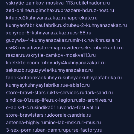
vskrytie-zamkov-moskva-113.ru
biletnadom.ru
zed-online.ru
pimchax.ru
brazzers-hd.ru
z-host.ru
kitubeu2kuhnyanazakaz.ru
naperekate.ru
kuhnyaofabrikaufabrik.ru
kitubeu-2-kuhnyanazakaz.ru
xehyroo-5-kuhnyanazakaz.ru
cs-68.ru
guzywia-4-kuhnyanazakaz.ru
mir-tk.ru
vlknrussia.ru
cs68.ru
vladivostok-map.ru
video-seks.ru
bankaribi.ru
raszar.ru
vskrytie-zamkov-moskva113.ru
lipetsktelecom.ru
tovudyi4kuhnyanazakaz.ru
seksuzb.ru
guzywia4kuhnyanazakaz.ru
fabrikaofabrikaokuhny.ru
kuhnyaekuhnyaafabrika.ru
kuhnyaykuhnyayfabrika.ru
e-abis1c.ru
store-brawl-stars.ru
kts-services.ru
dark-sand.ru
sindika-01.ru
sp-life.ru
x-legion.ru
sib-archives.ru
e-abis-1-c.ru
sindika01.ru
venda-festival.ru
store-brawlstars.ru
dooraleksandria.ru
antenna-highly.ru
mine-lab-msk.ru
1-mus.ru
3-sex-porn.ru
ban-damn.ru
purse-factory.ru