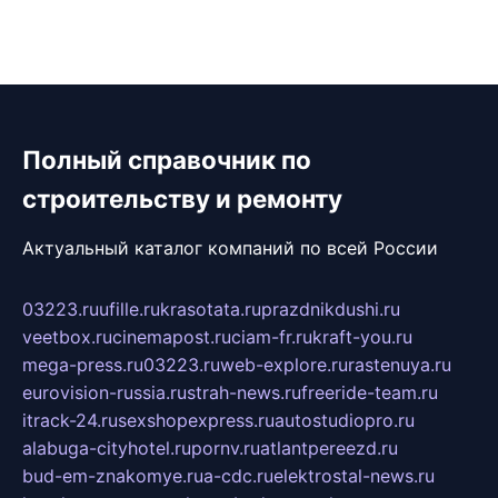
Полный справочник по
строительству и ремонту
Актуальный каталог компаний по всей России
03223.ru
ufille.ru
krasotata.ru
prazdnikdushi.ru
veetbox.ru
cinemapost.ru
ciam-fr.ru
kraft-you.ru
mega-press.ru
03223.ru
web-explore.ru
rastenuya.ru
eurovision-russia.ru
strah-news.ru
freeride-team.ru
itrack-24.ru
sexshopexpress.ru
autostudiopro.ru
alabuga-cityhotel.ru
pornv.ru
atlantpereezd.ru
bud-em-znakomye.ru
a-cdc.ru
elektrostal-news.ru