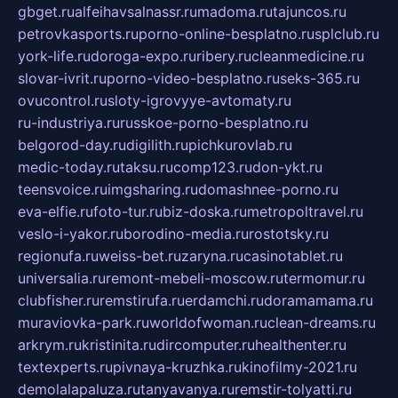
gbget.ru
alfeihavsalnassr.ru
madoma.ru
tajuncos.ru
petrovkasports.ru
porno-online-besplatno.ru
splclub.ru
york-life.ru
doroga-expo.ru
ribery.ru
cleanmedicine.ru
slovar-ivrit.ru
porno-video-besplatno.ru
seks-365.ru
ovucontrol.ru
sloty-igrovyye-avtomaty.ru
ru-industriya.ru
russkoe-porno-besplatno.ru
belgorod-day.ru
digilith.ru
pichkurovlab.ru
medic-today.ru
taksu.ru
comp123.ru
don-ykt.ru
teensvoice.ru
imgsharing.ru
domashnee-porno.ru
eva-elfie.ru
foto-tur.ru
biz-doska.ru
metropoltravel.ru
veslo-i-yakor.ru
borodino-media.ru
rostotsky.ru
regionufa.ru
weiss-bet.ru
zaryna.ru
casinotablet.ru
universalia.ru
remont-mebeli-moscow.ru
termomur.ru
clubfisher.ru
remstirufa.ru
erdamchi.ru
doramamama.ru
muraviovka-park.ru
worldofwoman.ru
clean-dreams.ru
arkrym.ru
kristinita.ru
dircomputer.ru
healthenter.ru
textexperts.ru
pivnaya-kruzhka.ru
kinofilmy-2021.ru
demolalapaluza.ru
tanyavanya.ru
remstir-tolyatti.ru