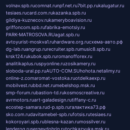
volnav.spb.ru
comnat.ru
npf.net.ru
7bit.pp.ru
kalugatur.ru
tesiaes.ru
card.com.ru
kazanka.spb.ru
gildiya-kuznecov.ru
kameryboavision.ru
griffoncom.spb.ru
fabrika-emotsiy.ru
PARK-MATROSOVA.RU
agat.spb.ru
avtoyurist-moskva1.ru
hardware.org.ru
схема-авто.рф
dg-lab.ru
angrup.ru
recruiter.spb.ru
music8.spb.ru
krsk124.ru
kubok.spb.ru
romanofforex.ru
analitikaplus.ru
spyonline.ru
zosikamery.ru
sloboda-ural.pp.ru
AUTO-COM.SU
hohota.net
alimy.ru
online-z.com
aromat-vostoka.ru
otdelkaexp.ru
mobilvest.ru
bbd.net.ru
mebelshop.msk.ru
smp-forum.ru
bastion-td.ru
kosmoscreative.ru
avrmotors.ru
art-galadesign.ru
tiffany-c.ru
ecostep-samara.ru
d-p.spb.ru
галактика73.рф
sko.com.ru
davitamebel-spb.ru
fotsis.ru
tesiaes.ru
kokoroyari.spb.ru
blesna-kazan.ru
mossilver.ru
lenderoq.ru
sergeydobrin.ru
tochkazvuka.msk.ru