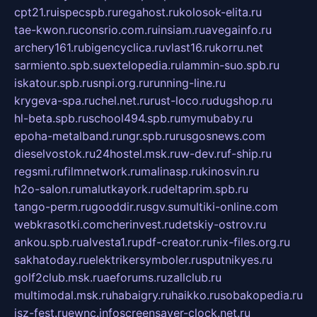
cpt21.ru
ispecspb.ru
regahost.ru
kolosok-elita.ru
tae-kwon.ru
consrio.com.ru
insiam.ru
avegainfo.ru
archery161.ru
bigencyclica.ru
vlast16.ru
korru.net
sarmiento.spb.su
extelopedia.ru
lammin-suo.spb.ru
iskatour.spb.ru
snpi.org.ru
running-line.ru
krygeva-spa.ru
chel.net.ru
rust-loco.ru
dugshop.ru
hl-beta.spb.ru
school494.spb.ru
mymubaby.ru
epoha-metalband.ru
ngr.spb.ru
rusgosnews.com
dieselvostok.ru
24hostel.msk.ru
w-dev.ru
f-ship.ru
regsmi.ru
filmnetwork.ru
malinasp.ru
kinosvin.ru
h2o-salon.ru
malutkayork.ru
deltaprim.spb.ru
tango-perm.ru
gooddir.ru
sgv.su
multiki-online.com
webkrasotki.com
cherinvest.ru
detskiy-ostrov.ru
ankou.spb.ru
alvesta1.ru
pdf-creator.ru
nix-files.org.ru
sakhatoday.ru
elektrikersymboler.ru
sputnikyes.ru
golf2club.msk.ru
aeforums.ru
zallclub.ru
multimodal.msk.ru
habaigry.ru
haikko.ru
sobakopedia.ru
isz-fest.ru
ewnc.info
screensaver-clock.net.ru