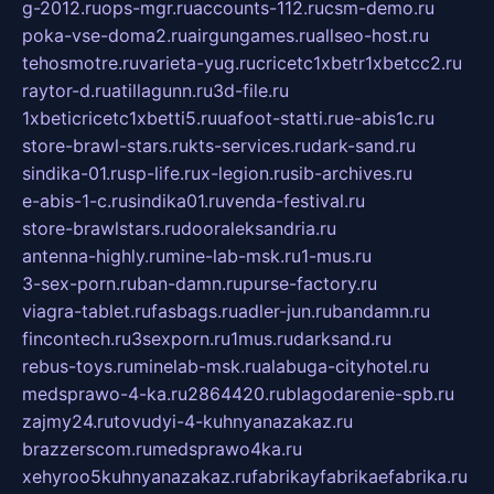
g-2012.ru
ops-mgr.ru
accounts-112.ru
csm-demo.ru
poka-vse-doma2.ru
airgungames.ru
allseo-host.ru
tehosmotre.ru
varieta-yug.ru
cricetc1xbetr1xbetcc2.ru
raytor-d.ru
atillagunn.ru
3d-file.ru
1xbeticricetc1xbetti5.ru
uafoot-statti.ru
e-abis1c.ru
store-brawl-stars.ru
kts-services.ru
dark-sand.ru
sindika-01.ru
sp-life.ru
x-legion.ru
sib-archives.ru
e-abis-1-c.ru
sindika01.ru
venda-festival.ru
store-brawlstars.ru
dooraleksandria.ru
antenna-highly.ru
mine-lab-msk.ru
1-mus.ru
3-sex-porn.ru
ban-damn.ru
purse-factory.ru
viagra-tablet.ru
fasbags.ru
adler-jun.ru
bandamn.ru
fincontech.ru
3sexporn.ru
1mus.ru
darksand.ru
rebus-toys.ru
minelab-msk.ru
alabuga-cityhotel.ru
medsprawo-4-ka.ru
2864420.ru
blagodarenie-spb.ru
zajmy24.ru
tovudyi-4-kuhnyanazakaz.ru
brazzerscom.ru
medsprawo4ka.ru
xehyroo5kuhnyanazakaz.ru
fabrikayfabrikaefabrika.ru