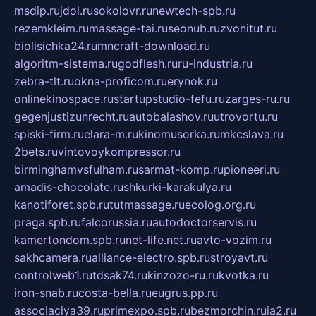
msdip.ru
jdol.ru
sokolovr.ru
newtech-spb.ru
rezemkleim.ru
massage-tai.ru
seonub.ru
zvonitut.ru
biolisichka24.ru
mncraft-download.ru
algoritm-sistema.ru
godflesh.ru
ru-industria.ru
zebra-tlt.ru
okna-proficom.ru
erynok.ru
onlinekinospace.ru
startupstudio-fefu.ru
zarges-ru.ru
gegenjustizunrecht.ru
autobalashov.ru
utrovortu.ru
spiski-firm.ru
elara-m.ru
kinomusorka.ru
mkcslava.ru
2bets.ru
vintovoykompressor.ru
birminghamvsfulham.ru
sarmat-komp.ru
pioneeri.ru
amadis-chocolate.ru
shkurki-karakulya.ru
kanotiforet.spb.ru
tutmassage.ru
ecolog.org.ru
praga.spb.ru
falcorussia.ru
autodoctorservis.ru
kamertondom.spb.ru
net-life.net.ru
avto-vozim.ru
sakhcamera.ru
alliance-electro.spb.ru
stroyavt.ru
controlweb1.ru
tdsak74.ru
kinzozo-ru.ru
kvotka.ru
iron-snab.ru
costa-bella.ru
eugrus.pp.ru
associaciya39.ru
primexpo.spb.ru
bezmorchin.ru
ia2.ru