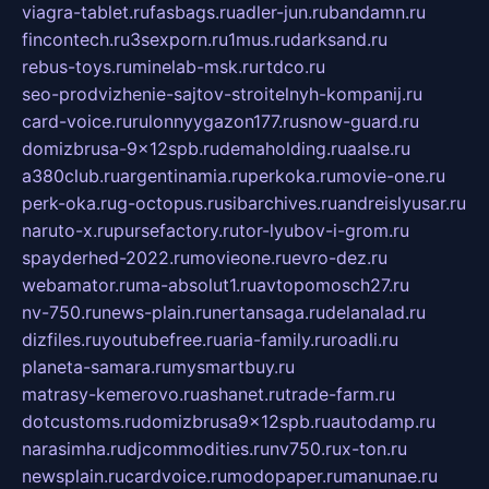
viagra-tablet.ru
fasbags.ru
adler-jun.ru
bandamn.ru
fincontech.ru
3sexporn.ru
1mus.ru
darksand.ru
rebus-toys.ru
minelab-msk.ru
rtdco.ru
seo-prodvizhenie-sajtov-stroitelnyh-kompanij.ru
card-voice.ru
rulonnyygazon177.ru
snow-guard.ru
domizbrusa-9x12spb.ru
demaholding.ru
aalse.ru
a380club.ru
argentinamia.ru
perkoka.ru
movie-one.ru
perk-oka.ru
g-octopus.ru
sibarchives.ru
andreislyusar.ru
naruto-x.ru
pursefactory.ru
tor-lyubov-i-grom.ru
spayderhed-2022.ru
movieone.ru
evro-dez.ru
webamator.ru
ma-absolut1.ru
avtopomosch27.ru
nv-750.ru
news-plain.ru
nertansaga.ru
delanalad.ru
dizfiles.ru
youtubefree.ru
aria-family.ru
roadli.ru
planeta-samara.ru
mysmartbuy.ru
matrasy-kemerovo.ru
ashanet.ru
trade-farm.ru
dotcustoms.ru
domizbrusa9x12spb.ru
autodamp.ru
narasimha.ru
djcommodities.ru
nv750.ru
x-ton.ru
newsplain.ru
cardvoice.ru
modopaper.ru
manunae.ru