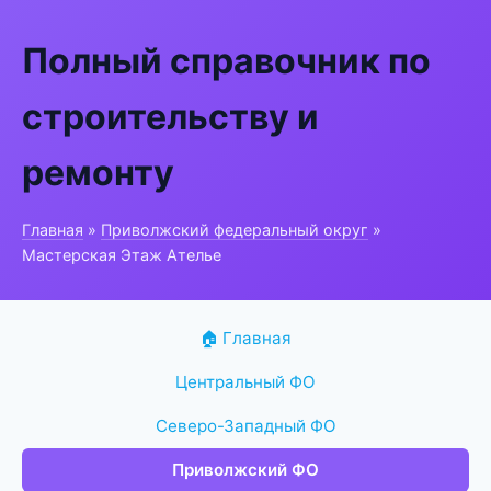
Полный справочник по
строительству и
ремонту
Главная
»
Приволжский федеральный округ
»
Мастерская Этаж Ателье
🏠 Главная
Центральный ФО
Северо-Западный ФО
Приволжский ФО