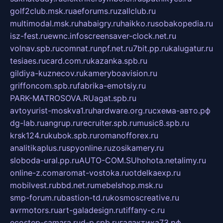
golf2club.msk.ru
aeforums.ru
zallclub.ru
multimodal.msk.ru
habaigry.ru
haikko.ru
sobakopedia.ru
isz-fest.ru
ewnc.info
screensaver-clock.net.ru
volnav.spb.ru
comnat.ru
npf.net.ru
7bit.pp.ru
kalugatur.ru
tesiaes.ru
card.com.ru
kazanka.spb.ru
gildiya-kuznecov.ru
kameryboavision.ru
griffoncom.spb.ru
fabrika-emotsiy.ru
PARK-MATROSOVA.RU
agat.spb.ru
avtoyurist-moskva1.ru
hardware.org.ru
схема-авто.рф
dg-lab.ru
angrup.ru
recruiter.spb.ru
music8.spb.ru
krsk124.ru
kubok.spb.ru
romanofforex.ru
analitikaplus.ru
spyonline.ru
zosikamery.ru
sloboda-ural.pp.ru
AUTO-COM.SU
hohota.net
alimy.ru
online-z.com
aromat-vostoka.ru
otdelkaexp.ru
mobilvest.ru
bbd.net.ru
mebelshop.msk.ru
smp-forum.ru
bastion-td.ru
kosmoscreative.ru
avrmotors.ru
art-galadesign.ru
tiffany-c.ru
ecostep-samara.ru
d-p.spb.ru
галактика73.рф