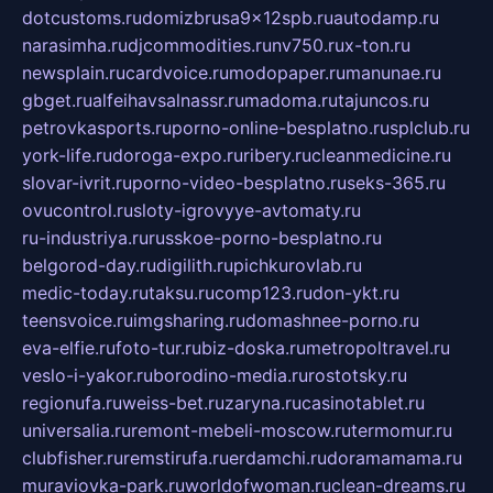
dotcustoms.ru
domizbrusa9x12spb.ru
autodamp.ru
narasimha.ru
djcommodities.ru
nv750.ru
x-ton.ru
newsplain.ru
cardvoice.ru
modopaper.ru
manunae.ru
gbget.ru
alfeihavsalnassr.ru
madoma.ru
tajuncos.ru
petrovkasports.ru
porno-online-besplatno.ru
splclub.ru
york-life.ru
doroga-expo.ru
ribery.ru
cleanmedicine.ru
slovar-ivrit.ru
porno-video-besplatno.ru
seks-365.ru
ovucontrol.ru
sloty-igrovyye-avtomaty.ru
ru-industriya.ru
russkoe-porno-besplatno.ru
belgorod-day.ru
digilith.ru
pichkurovlab.ru
medic-today.ru
taksu.ru
comp123.ru
don-ykt.ru
teensvoice.ru
imgsharing.ru
domashnee-porno.ru
eva-elfie.ru
foto-tur.ru
biz-doska.ru
metropoltravel.ru
veslo-i-yakor.ru
borodino-media.ru
rostotsky.ru
regionufa.ru
weiss-bet.ru
zaryna.ru
casinotablet.ru
universalia.ru
remont-mebeli-moscow.ru
termomur.ru
clubfisher.ru
remstirufa.ru
erdamchi.ru
doramamama.ru
muraviovka-park.ru
worldofwoman.ru
clean-dreams.ru