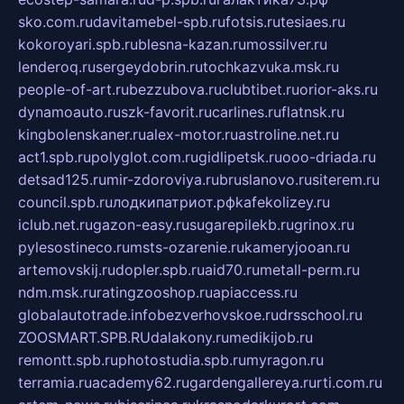
sko.com.ru
davitamebel-spb.ru
fotsis.ru
tesiaes.ru
kokoroyari.spb.ru
blesna-kazan.ru
mossilver.ru
lenderoq.ru
sergeydobrin.ru
tochkazvuka.msk.ru
people-of-art.ru
bezzubova.ru
clubtibet.ru
orior-aks.ru
dynamoauto.ru
szk-favorit.ru
carlines.ru
flatnsk.ru
kingbolenskaner.ru
alex-motor.ru
astroline.net.ru
act1.spb.ru
polyglot.com.ru
gidlipetsk.ru
ooo-driada.ru
detsad125.ru
mir-zdoroviya.ru
bruslanovo.ru
siterem.ru
council.spb.ru
лодкипатриот.рф
kafekolizey.ru
iclub.net.ru
gazon-easy.ru
sugarepilekb.ru
grinox.ru
pylesostineco.ru
msts-ozarenie.ru
kameryjooan.ru
artemovskij.ru
dopler.spb.ru
aid70.ru
metall-perm.ru
ndm.msk.ru
ratingzooshop.ru
apiaccess.ru
globalautotrade.info
bezverhovskoe.ru
drsschool.ru
ZOOSMART.SPB.RU
dalakony.ru
medikijob.ru
remontt.spb.ru
photostudia.spb.ru
myragon.ru
terramia.ru
academy62.ru
gardengallereya.ru
rti.com.ru