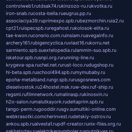
controlweb1.ru
tdsak74.ru
kinzozo-ru.ru
kvotka.ru
iron-snab.ru
costa-bella.ru
eugrus.pp.ru
associaciya39.ru
primexpo.spb.ru
bezmorchin.ru
ia2.ru
cpt21.ru
ispecspb.ru
regahost.ru
kolosok-elita.ru
tae-kwon.ru
consrio.com.ru
insiam.ru
avegainfo.ru
archery161.ru
bigencyclica.ru
vlast16.ru
korru.net
sarmiento.spb.su
extelopedia.ru
lammin-suo.spb.ru
iskatour.spb.ru
snpi.org.ru
running-line.ru
krygeva-spa.ru
chel.net.ru
rust-loco.ru
dugshop.ru
hl-beta.spb.ru
school494.spb.ru
mymubaby.ru
epoha-metalband.ru
ngr.spb.ru
rusgosnews.com
dieselvostok.ru
24hostel.msk.ru
w-dev.ru
f-ship.ru
regsmi.ru
filmnetwork.ru
malinasp.ru
kinosvin.ru
h2o-salon.ru
malutkayork.ru
deltaprim.spb.ru
tango-perm.ru
gooddir.ru
sgv.su
multiki-online.com
webkrasotki.com
cherinvest.ru
detskiy-ostrov.ru
ankou.spb.ru
alvesta1.ru
pdf-creator.ru
nix-files.org.ru
sakhatoday.ru
elektrikersymboler.ru
sputnikyes.ru