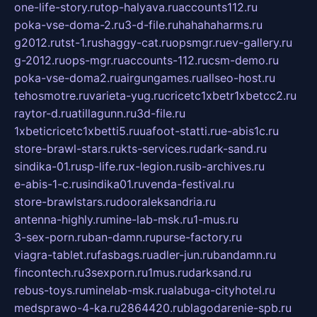
one-life-story.ru
top-halyava.ru
accounts112.ru
poka-vse-doma-2.ru
3-d-file.ru
hahahaharms.ru
g2012.ru
tst-1.ru
shaggy-cat.ru
opsmgr.ru
ev-gallery.ru
g-2012.ru
ops-mgr.ru
accounts-112.ru
csm-demo.ru
poka-vse-doma2.ru
airgungames.ru
allseo-host.ru
tehosmotre.ru
varieta-yug.ru
cricetc1xbetr1xbetcc2.ru
raytor-d.ru
atillagunn.ru
3d-file.ru
1xbeticricetc1xbetti5.ru
uafoot-statti.ru
e-abis1c.ru
store-brawl-stars.ru
kts-services.ru
dark-sand.ru
sindika-01.ru
sp-life.ru
x-legion.ru
sib-archives.ru
e-abis-1-c.ru
sindika01.ru
venda-festival.ru
store-brawlstars.ru
dooraleksandria.ru
antenna-highly.ru
mine-lab-msk.ru
1-mus.ru
3-sex-porn.ru
ban-damn.ru
purse-factory.ru
viagra-tablet.ru
fasbags.ru
adler-jun.ru
bandamn.ru
fincontech.ru
3sexporn.ru
1mus.ru
darksand.ru
rebus-toys.ru
minelab-msk.ru
alabuga-cityhotel.ru
medsprawo-4-ka.ru
2864420.ru
blagodarenie-spb.ru