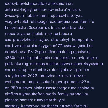
store-brawlstars.ru
dooraleksandria.ru
antenna-highly.ru
mine-lab-msk.ru
1-mus.ru
3-sex-porn.ru
ban-damn.ru
purse-factory.ru
viagra-tablet.ru
fasbags.ru
adler-jun.ru
bandamn.ru
fincontech.ru
3sexporn.ru
1mus.ru
darksand.ru
rebus-toys.ru
minelab-msk.ru
rtdco.ru
seo-prodvizhenie-sajtov-stroitelnyh-kompanij.ru
card-voice.ru
rulonnyygazon177.ru
snow-guard.ru
domizbrusa-9x12spb.ru
demaholding.ru
aalse.ru
a380club.ru
argentinamia.ru
perkoka.ru
movie-one.ru
perk-oka.ru
g-octopus.ru
sibarchives.ru
andreislyusar.ru
naruto-x.ru
pursefactory.ru
tor-lyubov-i-grom.ru
spayderhed-2022.ru
movieone.ru
evro-dez.ru
webamator.ru
ma-absolut1.ru
avtopomosch27.ru
nv-750.ru
news-plain.ru
nertansaga.ru
delanalad.ru
dizfiles.ru
youtubefree.ru
aria-family.ru
roadli.ru
planeta-samara.ru
mysmartbuy.ru
matrasy-kemerovo.ru
ashanet.ru
trade-farm.ru