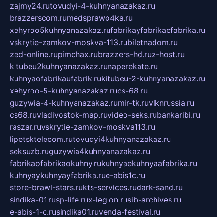
zajmy24.ru
tovudyi-4-kuhnyanazakaz.ru
brazzerscom.ru
medsprawo4ka.ru
xehyroo5kuhnyanazakaz.ru
fabrikayfabrikaefabrika.ru
vskrytie-zamkov-moskva-113.ru
biletnadom.ru
zed-online.ru
pimchax.ru
brazzers-hd.ru
z-host.ru
kitubeu2kuhnyanazakaz.ru
naperekate.ru
kuhnyaofabrikaufabrik.ru
kitubeu-2-kuhnyanazakaz.ru
xehyroo-5-kuhnyanazakaz.ru
cs-68.ru
guzywia-4-kuhnyanazakaz.ru
mir-tk.ru
vlknrussia.ru
cs68.ru
vladivostok-map.ru
video-seks.ru
bankaribi.ru
raszar.ru
vskrytie-zamkov-moskva113.ru
lipetsktelecom.ru
tovudyi4kuhnyanazakaz.ru
seksuzb.ru
guzywia4kuhnyanazakaz.ru
fabrikaofabrikaokuhny.ru
kuhnyaekuhnyaafabrika.ru
kuhnyaykuhnyayfabrika.ru
e-abis1c.ru
store-brawl-stars.ru
kts-services.ru
dark-sand.ru
sindika-01.ru
sp-life.ru
x-legion.ru
sib-archives.ru
e-abis-1-c.ru
sindika01.ru
venda-festival.ru