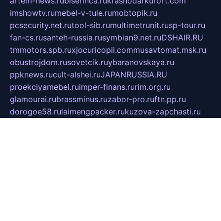
artem-news.ru
biserinca.ru
krasnodarkurort.com
imshowtv.ru
mebel-v-tule.ru
mobtopik.ru
pcsecurity.net.ru
tool-sib.ru
multimetrunit.ru
sp-tour.ru
fan-cs.ru
santeh-russia.ru
symbian9.net.ru
DSHAIR.RU
tmmotors.spb.ru
xjocuricopii.com
musavtomat.msk.ru
obustrojdom.ru
sovetcik.ru
ybaranovskaya.ru
ppknews.ru
cult-alshei.ru
JAPANRUSSIA.RU
proekciyamebel.ru
imper-finans.ru
rim.org.ru
glamourai.ru
brassminus.ru
zabor-pro.ru
ftn.pp.ru
dorogoe58.ru
laimengpacker.ru
kuzova-zapchasti.ru
sageerp.ru
taxodrom.ru
dsrazvitie.ru
hardcity.net.ru
ratinghomegames.ru
topservice25.ru
gubernyan.ru
gtglasslined.ru
ii4.ru
tssport.spb.ru
andorra24.com
blackwallstreet.ru
oboimos.ru
optim-doors.com.ru
ikuch.ru
nycr.org.ru
npa21.ru
vremya-ch.spb.ru
desert000.ru
ivtorgi.ru
ifiori.ru
catalog-statei.ru
dcv.org.ru
spetsmaster174.ru
ipkameryhiseeu.ru
dum26.ru
ruspol.spb.ru
fr-opendp.ru
kam-solnyshko.ru