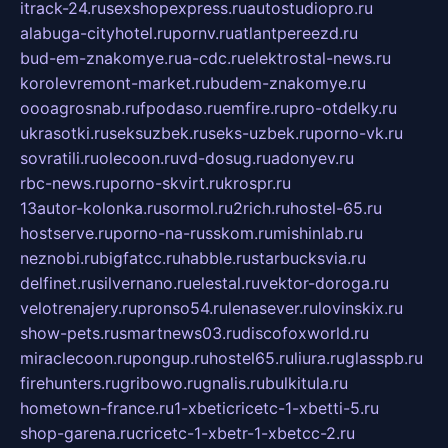
itrack-24.ru
sexshopexpress.ru
autostudiopro.ru
alabuga-cityhotel.ru
pornv.ru
atlantpereezd.ru
bud-em-znakomye.ru
a-cdc.ru
elektrostal-news.ru
korolevremont-market.ru
budem-znakomye.ru
oooagrosnab.ru
fpodaso.ru
emfire.ru
pro-otdelky.ru
ukrasotki.ru
seksuzbek.ru
seks-uzbek.ru
porno-vk.ru
sovratili.ru
olecoon.ru
vd-dosug.ru
adonyev.ru
rbc-news.ru
porno-skvirt.ru
krospr.ru
13autor-kolonka.ru
sormol.ru
2rich.ru
hostel-65.ru
hostserve.ru
porno-na-russkom.ru
mishinlab.ru
neznobi.ru
bigfatcc.ru
habble.ru
starbucksvia.ru
delfinet.ru
silvernano.ru
elestal.ru
vektor-doroga.ru
velotrenajery.ru
pronso54.ru
lenasever.ru
lovinskix.ru
show-pets.ru
smartnews03.ru
discofoxworld.ru
miraclecoon.ru
pongup.ru
hostel65.ru
liura.ru
glasspb.ru
firehunters.ru
gribowo.ru
gnalis.ru
bulkitula.ru
hometown-france.ru
1-xbeticricetc-1-xbetti-5.ru
shop-garena.ru
cricetc-1-xbetr-1-xbetcc-2.ru