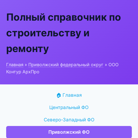
Полный справочник по
строительству и
ремонту
Главная
»
Приволжский федеральный округ
» ООО
Контур АрхПро
🏠 Главная
Центральный ФО
Северо-Западный ФО
Приволжский ФО