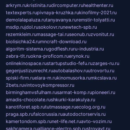
arkrym.ru
kristinita.ru
dircomputer.ru
healthenter.ru
textexperts.ru
pivnaya-kruzhka.ru
kinofilmy-2021.ru
demolalapaluza.ru
tanyavanya.ru
remstir-tolyatti.ru
msdip.ru
jdol.ru
sokolovr.ru
newtech-spb.ru
rezemkleim.ru
massage-tai.ru
seonub.ru
zvonitut.ru
biolisichka24.ru
mncraft-download.ru
algoritm-sistema.ru
godflesh.ru
ru-industria.ru
zebra-tlt.ru
okna-proficom.ru
erynok.ru
onlinekinospace.ru
startupstudio-fefu.ru
zarges-ru.ru
gegenjustizunrecht.ru
autobalashov.ru
utrovortu.ru
spiski-firm.ru
elara-m.ru
kinomusorka.ru
mkcslava.ru
2bets.ru
vintovoykompressor.ru
birminghamvsfulham.ru
sarmat-komp.ru
pioneeri.ru
amadis-chocolate.ru
shkurki-karakulya.ru
kanotiforet.spb.ru
tutmassage.ru
ecolog.org.ru
praga.spb.ru
falcorussia.ru
autodoctorservis.ru
kamertondom.spb.ru
net-life.net.ru
avto-vozim.ru
sakhcamera.ru
alliance-electro.spb.ru
stroyavt.ru