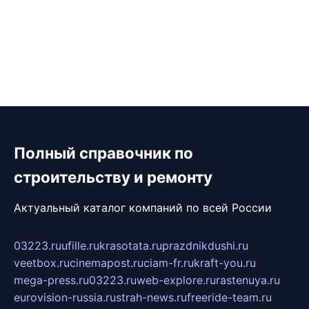
Полный справочник по
строительству и ремонту
Актуальный каталог компаний по всей России
03223.ru
ufille.ru
krasotata.ru
prazdnikdushi.ru
veetbox.ru
cinemapost.ru
ciam-fr.ru
kraft-you.ru
mega-press.ru
03223.ru
web-explore.ru
rastenuya.ru
eurovision-russia.ru
strah-news.ru
freeride-team.ru