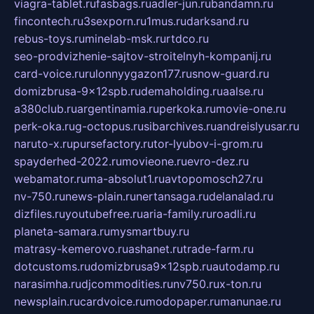
viagra-tablet.ru
fasbags.ru
adler-jun.ru
bandamn.ru
fincontech.ru
3sexporn.ru
1mus.ru
darksand.ru
rebus-toys.ru
minelab-msk.ru
rtdco.ru
seo-prodvizhenie-sajtov-stroitelnyh-kompanij.ru
card-voice.ru
rulonnyygazon177.ru
snow-guard.ru
domizbrusa-9x12spb.ru
demaholding.ru
aalse.ru
a380club.ru
argentinamia.ru
perkoka.ru
movie-one.ru
perk-oka.ru
g-octopus.ru
sibarchives.ru
andreislyusar.ru
naruto-x.ru
pursefactory.ru
tor-lyubov-i-grom.ru
spayderhed-2022.ru
movieone.ru
evro-dez.ru
webamator.ru
ma-absolut1.ru
avtopomosch27.ru
nv-750.ru
news-plain.ru
nertansaga.ru
delanalad.ru
dizfiles.ru
youtubefree.ru
aria-family.ru
roadli.ru
planeta-samara.ru
mysmartbuy.ru
matrasy-kemerovo.ru
ashanet.ru
trade-farm.ru
dotcustoms.ru
domizbrusa9x12spb.ru
autodamp.ru
narasimha.ru
djcommodities.ru
nv750.ru
x-ton.ru
newsplain.ru
cardvoice.ru
modopaper.ru
manunae.ru