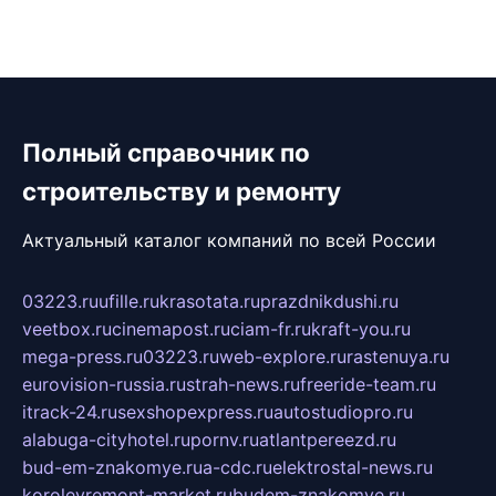
Полный справочник по
строительству и ремонту
Актуальный каталог компаний по всей России
03223.ru
ufille.ru
krasotata.ru
prazdnikdushi.ru
veetbox.ru
cinemapost.ru
ciam-fr.ru
kraft-you.ru
mega-press.ru
03223.ru
web-explore.ru
rastenuya.ru
eurovision-russia.ru
strah-news.ru
freeride-team.ru
itrack-24.ru
sexshopexpress.ru
autostudiopro.ru
alabuga-cityhotel.ru
pornv.ru
atlantpereezd.ru
bud-em-znakomye.ru
a-cdc.ru
elektrostal-news.ru
korolevremont-market.ru
budem-znakomye.ru