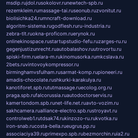
msdip.ru
jdol.ru
sokolovr.ru
newtech-spb.ru
rezemkleim.ru
massage-tai.ru
seonub.ru
zvonitut.ru
biolisichka24.ru
mncraft-download.ru
algoritm-sistema.ru
godflesh.ru
ru-industria.ru
zebra-tlt.ru
okna-proficom.ru
erynok.ru
onlinekinospace.ru
startupstudio-fefu.ru
zarges-ru.ru
gegenjustizunrecht.ru
autobalashov.ru
utrovortu.ru
spiski-firm.ru
elara-m.ru
kinomusorka.ru
mkcslava.ru
2bets.ru
vintovoykompressor.ru
birminghamvsfulham.ru
sarmat-komp.ru
pioneeri.ru
amadis-chocolate.ru
shkurki-karakulya.ru
kanotiforet.spb.ru
tutmassage.ru
ecolog.org.ru
praga.spb.ru
falcorussia.ru
autodoctorservis.ru
kamertondom.spb.ru
net-life.net.ru
avto-vozim.ru
sakhcamera.ru
alliance-electro.spb.ru
stroyavt.ru
controlweb1.ru
tdsak74.ru
kinzozo-ru.ru
kvotka.ru
iron-snab.ru
costa-bella.ru
eugrus.pp.ru
associaciya39.ru
primexpo.spb.ru
bezmorchin.ru
ia2.ru