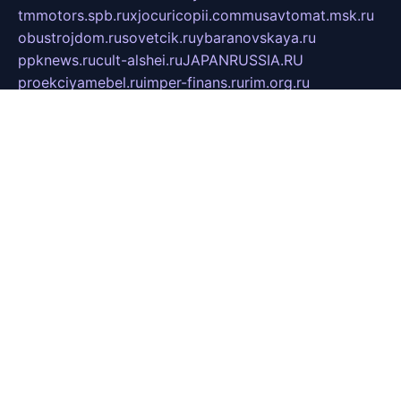
tmmotors.spb.ru
xjocuricopii.com
musavtomat.msk.ru
obustrojdom.ru
sovetcik.ru
ybaranovskaya.ru
ppknews.ru
cult-alshei.ru
JAPANRUSSIA.RU
proekciyamebel.ru
imper-finans.ru
rim.org.ru
glamourai.ru
brassminus.ru
zabor-pro.ru
ftn.pp.ru
dorogoe58.ru
laimengpacker.ru
kuzova-zapchasti.ru
sageerp.ru
taxodrom.ru
dsrazvitie.ru
hardcity.net.ru
ratinghomegames.ru
topservice25.ru
gubernyan.ru
gtglasslined.ru
ii4.ru
tssport.spb.ru
andorra24.com
blackwallstreet.ru
oboimos.ru
optim-doors.com.ru
ikuch.ru
nycr.org.ru
npa21.ru
vremya-ch.spb.ru
desert000.ru
ivtorgi.ru
ifiori.ru
catalog-statei.ru
dcv.org.ru
spetsmaster174.ru
ipkameryhiseeu.ru
dum26.ru
ruspol.spb.ru
fr-opendp.ru
kam-solnyshko.ru
cheyenne-arapaho.ru
sevzapmetal.spb.ru
ted-lapidus.spb.ru
parasite-eliminator.ru
sigma-complete.ru
modernworld.ru
dama-moda.ru
eholot-group.ru
sk-nvkz.ru
DRONGOLD.RU