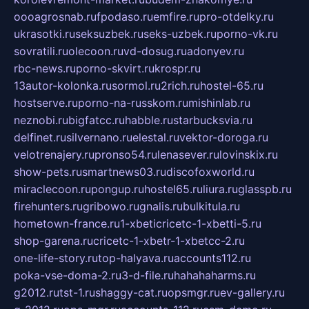
oooagrosnab.ru
fpodaso.ru
emfire.ru
pro-otdelky.ru
ukrasotki.ru
seksuzbek.ru
seks-uzbek.ru
porno-vk.ru
sovratili.ru
olecoon.ru
vd-dosug.ru
adonyev.ru
rbc-news.ru
porno-skvirt.ru
krospr.ru
13autor-kolonka.ru
sormol.ru
2rich.ru
hostel-65.ru
hostserve.ru
porno-na-russkom.ru
mishinlab.ru
neznobi.ru
bigfatcc.ru
habble.ru
starbucksvia.ru
delfinet.ru
silvernano.ru
elestal.ru
vektor-doroga.ru
velotrenajery.ru
pronso54.ru
lenasever.ru
lovinskix.ru
show-pets.ru
smartnews03.ru
discofoxworld.ru
miraclecoon.ru
pongup.ru
hostel65.ru
liura.ru
glasspb.ru
firehunters.ru
gribowo.ru
gnalis.ru
bulkitula.ru
hometown-france.ru
1-xbeticricetc-1-xbetti-5.ru
shop-garena.ru
cricetc-1-xbetr-1-xbetcc-2.ru
one-life-story.ru
top-halyava.ru
accounts112.ru
poka-vse-doma-2.ru
3-d-file.ru
hahahaharms.ru
g2012.ru
tst-1.ru
shaggy-cat.ru
opsmgr.ru
ev-gallery.ru