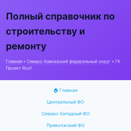
Полный справочник по
строительству и
ремонту
Главная
»
Северо-Кавказский федеральный округ
» ГК
Проект Roof
🏠 Главная
Центральный ФО
Северо-Западный ФО
Приволжский ФО