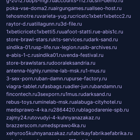
g-2012.ru
ops-mgr.ru
accounts-112.ru
csm-demo.ru
poka-vse-doma2.ru
airgungames.ru
allseo-host.ru
tehosmotre.ru
varieta-yug.ru
cricetc1xbetr1xbetcc2.ru
raytor-d.ru
atillagunn.ru
3d-file.ru
1xbeticricetc1xbetti5.ru
uafoot-statti.ru
e-abis1c.ru
store-brawl-stars.ru
kts-services.ru
dark-sand.ru
sindika-01.ru
sp-life.ru
x-legion.ru
sib-archives.ru
e-abis-1-c.ru
sindika01.ru
venda-festival.ru
store-brawlstars.ru
dooraleksandria.ru
antenna-highly.ru
mine-lab-msk.ru
1-mus.ru
3-sex-porn.ru
ban-damn.ru
purse-factory.ru
viagra-tablet.ru
fasbags.ru
adler-jun.ru
bandamn.ru
fincontech.ru
3sexporn.ru
1mus.ru
darksand.ru
rebus-toys.ru
minelab-msk.ru
alabuga-cityhotel.ru
medsprawo-4-ka.ru
2864420.ru
blagodarenie-spb.ru
zajmy24.ru
tovudyi-4-kuhnyanazakaz.ru
brazzerscom.ru
medsprawo4ka.ru
xehyroo5kuhnyanazakaz.ru
fabrikayfabrikaefabrika.ru