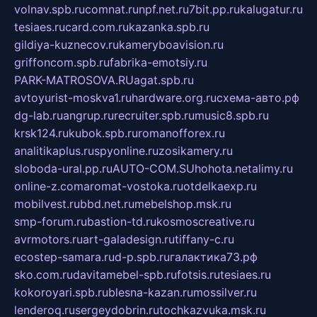
volnav.spb.ru
comnat.ru
npf.net.ru
7bit.pp.ru
kalugatur.ru
tesiaes.ru
card.com.ru
kazanka.spb.ru
gildiya-kuznecov.ru
kameryboavision.ru
griffoncom.spb.ru
fabrika-emotsiy.ru
PARK-MATROSOVA.RU
agat.spb.ru
avtoyurist-moskva1.ru
hardware.org.ru
схема-авто.рф
dg-lab.ru
angrup.ru
recruiter.spb.ru
music8.spb.ru
krsk124.ru
kubok.spb.ru
romanofforex.ru
analitikaplus.ru
spyonline.ru
zosikamery.ru
sloboda-ural.pp.ru
AUTO-COM.SU
hohota.net
alimy.ru
online-z.com
aromat-vostoka.ru
otdelkaexp.ru
mobilvest.ru
bbd.net.ru
mebelshop.msk.ru
smp-forum.ru
bastion-td.ru
kosmoscreative.ru
avrmotors.ru
art-galadesign.ru
tiffany-c.ru
ecostep-samara.ru
d-p.spb.ru
галактика73.рф
sko.com.ru
davitamebel-spb.ru
fotsis.ru
tesiaes.ru
kokoroyari.spb.ru
blesna-kazan.ru
mossilver.ru
lenderoq.ru
sergeydobrin.ru
tochkazvuka.msk.ru