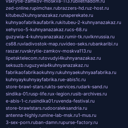
vskrytie-zamkov-moskva-113.ru
biletnadom.ru
zed-online.ru
pimchax.ru
brazzers-hd.ru
z-host.ru
kitubeu2kuhnyanazakaz.ru
naperekate.ru
kuhnyaofabrikaufabrik.ru
kitubeu-2-kuhnyanazakaz.ru
xehyroo-5-kuhnyanazakaz.ru
cs-68.ru
guzywia-4-kuhnyanazakaz.ru
mir-tk.ru
vlknrussia.ru
cs68.ru
vladivostok-map.ru
video-seks.ru
bankaribi.ru
raszar.ru
vskrytie-zamkov-moskva113.ru
lipetsktelecom.ru
tovudyi4kuhnyanazakaz.ru
seksuzb.ru
guzywia4kuhnyanazakaz.ru
fabrikaofabrikaokuhny.ru
kuhnyaekuhnyaafabrika.ru
kuhnyaykuhnyayfabrika.ru
e-abis1c.ru
store-brawl-stars.ru
kts-services.ru
dark-sand.ru
sindika-01.ru
sp-life.ru
x-legion.ru
sib-archives.ru
e-abis-1-c.ru
sindika01.ru
venda-festival.ru
store-brawlstars.ru
dooraleksandria.ru
antenna-highly.ru
mine-lab-msk.ru
1-mus.ru
3-sex-porn.ru
ban-damn.ru
purse-factory.ru