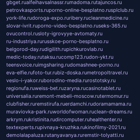
gbget.ru
alfeihavsalnassr.ru
madoma.ru
tajuncos.ru
petrovkasports.ru
porno-online-besplatno.ru
splclub.ru
york-life.ru
doroga-expo.ru
ribery.ru
cleanmedicine.ru
slovar-ivrit.ru
porno-video-besplatno.ru
seks-365.ru
ovucontrol.ru
sloty-igrovyye-avtomaty.ru
ru-industriya.ru
russkoe-porno-besplatno.ru
belgorod-day.ru
digilith.ru
pichkurovlab.ru
medic-today.ru
taksu.ru
comp123.ru
don-ykt.ru
teensvoice.ru
imgsharing.ru
domashnee-porno.ru
eva-elfie.ru
foto-tur.ru
biz-doska.ru
metropoltravel.ru
veslo-i-yakor.ru
borodino-media.ru
rostotsky.ru
regionufa.ru
weiss-bet.ru
zaryna.ru
casinotablet.ru
universalia.ru
remont-mebeli-moscow.ru
termomur.ru
clubfisher.ru
remstirufa.ru
erdamchi.ru
doramamama.ru
muraviovka-park.ru
worldofwoman.ru
clean-dreams.ru
arkrym.ru
kristinita.ru
dircomputer.ru
healthenter.ru
textexperts.ru
pivnaya-kruzhka.ru
kinofilmy-2021.ru
demolalapaluza.ru
tanyavanya.ru
remstir-tolyatti.ru