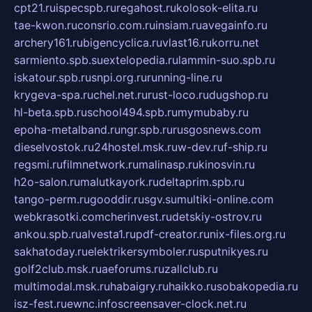
cpt21.ru
ispecspb.ru
regahost.ru
kolosok-elita.ru
tae-kwon.ru
consrio.com.ru
insiam.ru
avegainfo.ru
archery161.ru
bigencyclica.ru
vlast16.ru
korru.net
sarmiento.spb.su
extelopedia.ru
lammin-suo.spb.ru
iskatour.spb.ru
snpi.org.ru
running-line.ru
krygeva-spa.ru
chel.net.ru
rust-loco.ru
dugshop.ru
hl-beta.spb.ru
school494.spb.ru
mymubaby.ru
epoha-metalband.ru
ngr.spb.ru
rusgosnews.com
dieselvostok.ru
24hostel.msk.ru
w-dev.ru
f-ship.ru
regsmi.ru
filmnetwork.ru
malinasp.ru
kinosvin.ru
h2o-salon.ru
malutkayork.ru
deltaprim.spb.ru
tango-perm.ru
gooddir.ru
sgv.su
multiki-online.com
webkrasotki.com
cherinvest.ru
detskiy-ostrov.ru
ankou.spb.ru
alvesta1.ru
pdf-creator.ru
nix-files.org.ru
sakhatoday.ru
elektrikersymboler.ru
sputnikyes.ru
golf2club.msk.ru
aeforums.ru
zallclub.ru
multimodal.msk.ru
habaigry.ru
haikko.ru
sobakopedia.ru
isz-fest.ru
ewnc.info
screensaver-clock.net.ru