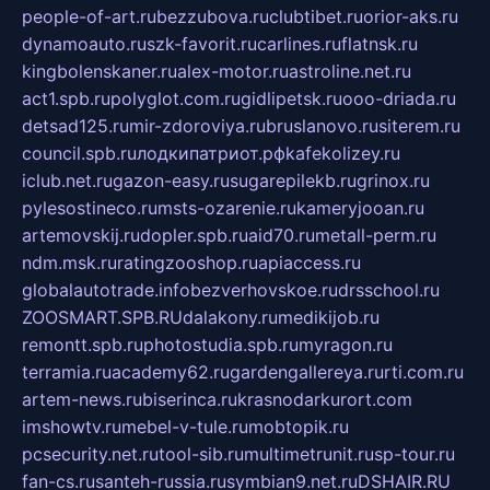
people-of-art.ru
bezzubova.ru
clubtibet.ru
orior-aks.ru
dynamoauto.ru
szk-favorit.ru
carlines.ru
flatnsk.ru
kingbolenskaner.ru
alex-motor.ru
astroline.net.ru
act1.spb.ru
polyglot.com.ru
gidlipetsk.ru
ooo-driada.ru
detsad125.ru
mir-zdoroviya.ru
bruslanovo.ru
siterem.ru
council.spb.ru
лодкипатриот.рф
kafekolizey.ru
iclub.net.ru
gazon-easy.ru
sugarepilekb.ru
grinox.ru
pylesostineco.ru
msts-ozarenie.ru
kameryjooan.ru
artemovskij.ru
dopler.spb.ru
aid70.ru
metall-perm.ru
ndm.msk.ru
ratingzooshop.ru
apiaccess.ru
globalautotrade.info
bezverhovskoe.ru
drsschool.ru
ZOOSMART.SPB.RU
dalakony.ru
medikijob.ru
remontt.spb.ru
photostudia.spb.ru
myragon.ru
terramia.ru
academy62.ru
gardengallereya.ru
rti.com.ru
artem-news.ru
biserinca.ru
krasnodarkurort.com
imshowtv.ru
mebel-v-tule.ru
mobtopik.ru
pcsecurity.net.ru
tool-sib.ru
multimetrunit.ru
sp-tour.ru
fan-cs.ru
santeh-russia.ru
symbian9.net.ru
DSHAIR.RU