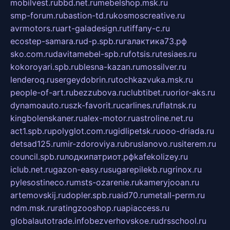
mobilvest.ru
bbd.net.ru
mebelshop.msk.ru
smp-forum.ru
bastion-td.ru
kosmoscreative.ru
avrmotors.ru
art-galadesign.ru
tiffany-c.ru
ecostep-samara.ru
d-p.spb.ru
галактика73.рф
sko.com.ru
davitamebel-spb.ru
fotsis.ru
tesiaes.ru
kokoroyari.spb.ru
blesna-kazan.ru
mossilver.ru
lenderoq.ru
sergeydobrin.ru
tochkazvuka.msk.ru
people-of-art.ru
bezzubova.ru
clubtibet.ru
orior-aks.ru
dynamoauto.ru
szk-favorit.ru
carlines.ru
flatnsk.ru
kingbolenskaner.ru
alex-motor.ru
astroline.net.ru
act1.spb.ru
polyglot.com.ru
gidlipetsk.ru
ooo-driada.ru
detsad125.ru
mir-zdoroviya.ru
bruslanovo.ru
siterem.ru
council.spb.ru
лодкипатриот.рф
kafekolizey.ru
iclub.net.ru
gazon-easy.ru
sugarepilekb.ru
grinox.ru
pylesostineco.ru
msts-ozarenie.ru
kameryjooan.ru
artemovskij.ru
dopler.spb.ru
aid70.ru
metall-perm.ru
ndm.msk.ru
ratingzooshop.ru
apiaccess.ru
globalautotrade.info
bezverhovskoe.ru
drsschool.ru