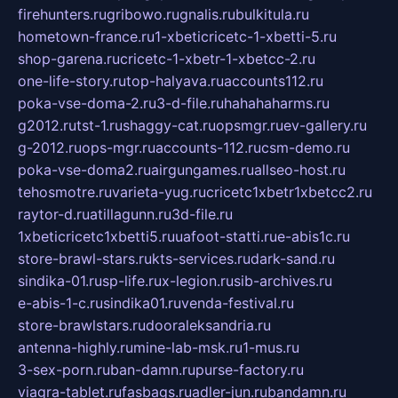
firehunters.ru
gribowo.ru
gnalis.ru
bulkitula.ru
hometown-france.ru
1-xbeticricetc-1-xbetti-5.ru
shop-garena.ru
cricetc-1-xbetr-1-xbetcc-2.ru
one-life-story.ru
top-halyava.ru
accounts112.ru
poka-vse-doma-2.ru
3-d-file.ru
hahahaharms.ru
g2012.ru
tst-1.ru
shaggy-cat.ru
opsmgr.ru
ev-gallery.ru
g-2012.ru
ops-mgr.ru
accounts-112.ru
csm-demo.ru
poka-vse-doma2.ru
airgungames.ru
allseo-host.ru
tehosmotre.ru
varieta-yug.ru
cricetc1xbetr1xbetcc2.ru
raytor-d.ru
atillagunn.ru
3d-file.ru
1xbeticricetc1xbetti5.ru
uafoot-statti.ru
e-abis1c.ru
store-brawl-stars.ru
kts-services.ru
dark-sand.ru
sindika-01.ru
sp-life.ru
x-legion.ru
sib-archives.ru
e-abis-1-c.ru
sindika01.ru
venda-festival.ru
store-brawlstars.ru
dooraleksandria.ru
antenna-highly.ru
mine-lab-msk.ru
1-mus.ru
3-sex-porn.ru
ban-damn.ru
purse-factory.ru
viagra-tablet.ru
fasbags.ru
adler-jun.ru
bandamn.ru