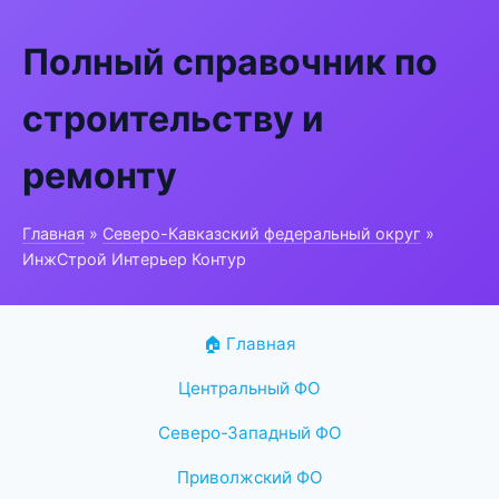
Полный справочник по
строительству и
ремонту
Главная
»
Северо-Кавказский федеральный округ
»
ИнжСтрой Интерьер Контур
🏠 Главная
Центральный ФО
Северо-Западный ФО
Приволжский ФО