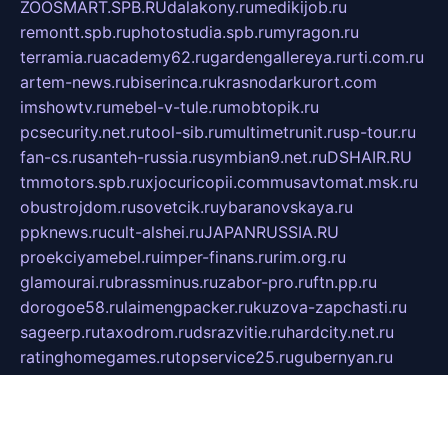
ZOOSMART.SPB.RU
dalakony.ru
medikijob.ru
remontt.spb.ru
photostudia.spb.ru
myragon.ru
terramia.ru
academy62.ru
gardengallereya.ru
rti.com.ru
artem-news.ru
biserinca.ru
krasnodarkurort.com
imshowtv.ru
mebel-v-tule.ru
mobtopik.ru
pcsecurity.net.ru
tool-sib.ru
multimetrunit.ru
sp-tour.ru
fan-cs.ru
santeh-russia.ru
symbian9.net.ru
DSHAIR.RU
tmmotors.spb.ru
xjocuricopii.com
musavtomat.msk.ru
obustrojdom.ru
sovetcik.ru
ybaranovskaya.ru
ppknews.ru
cult-alshei.ru
JAPANRUSSIA.RU
proekciyamebel.ru
imper-finans.ru
rim.org.ru
glamourai.ru
brassminus.ru
zabor-pro.ru
ftn.pp.ru
dorogoe58.ru
laimengpacker.ru
kuzova-zapchasti.ru
sageerp.ru
taxodrom.ru
dsrazvitie.ru
hardcity.net.ru
ratinghomegames.ru
topservice25.ru
gubernyan.ru
gtglasslined.ru
ii4.ru
tssport.spb.ru
andorra24.com
blackwallstreet.ru
oboimos.ru
optim-doors.com.ru
ikuch.ru
nycr.org.ru
npa21.ru
vremya-ch.spb.ru