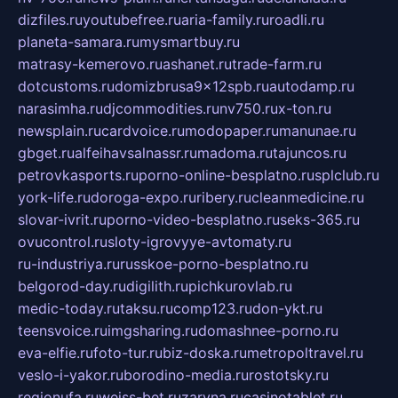
dizfiles.ru
youtubefree.ru
aria-family.ru
roadli.ru
planeta-samara.ru
mysmartbuy.ru
matrasy-kemerovo.ru
ashanet.ru
trade-farm.ru
dotcustoms.ru
domizbrusa9x12spb.ru
autodamp.ru
narasimha.ru
djcommodities.ru
nv750.ru
x-ton.ru
newsplain.ru
cardvoice.ru
modopaper.ru
manunae.ru
gbget.ru
alfeihavsalnassr.ru
madoma.ru
tajuncos.ru
petrovkasports.ru
porno-online-besplatno.ru
splclub.ru
york-life.ru
doroga-expo.ru
ribery.ru
cleanmedicine.ru
slovar-ivrit.ru
porno-video-besplatno.ru
seks-365.ru
ovucontrol.ru
sloty-igrovyye-avtomaty.ru
ru-industriya.ru
russkoe-porno-besplatno.ru
belgorod-day.ru
digilith.ru
pichkurovlab.ru
medic-today.ru
taksu.ru
comp123.ru
don-ykt.ru
teensvoice.ru
imgsharing.ru
domashnee-porno.ru
eva-elfie.ru
foto-tur.ru
biz-doska.ru
metropoltravel.ru
veslo-i-yakor.ru
borodino-media.ru
rostotsky.ru
regionufa.ru
weiss-bet.ru
zaryna.ru
casinotablet.ru