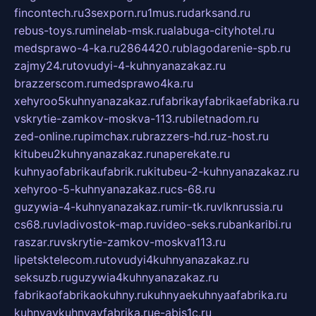
fincontech.ru
3sexporn.ru
1mus.ru
darksand.ru
rebus-toys.ru
minelab-msk.ru
alabuga-cityhotel.ru
medsprawo-4-ka.ru
2864420.ru
blagodarenie-spb.ru
zajmy24.ru
tovudyi-4-kuhnyanazakaz.ru
brazzerscom.ru
medsprawo4ka.ru
xehyroo5kuhnyanazakaz.ru
fabrikayfabrikaefabrika.ru
vskrytie-zamkov-moskva-113.ru
biletnadom.ru
zed-online.ru
pimchax.ru
brazzers-hd.ru
z-host.ru
kitubeu2kuhnyanazakaz.ru
naperekate.ru
kuhnyaofabrikaufabrik.ru
kitubeu-2-kuhnyanazakaz.ru
xehyroo-5-kuhnyanazakaz.ru
cs-68.ru
guzywia-4-kuhnyanazakaz.ru
mir-tk.ru
vlknrussia.ru
cs68.ru
vladivostok-map.ru
video-seks.ru
bankaribi.ru
raszar.ru
vskrytie-zamkov-moskva113.ru
lipetsktelecom.ru
tovudyi4kuhnyanazakaz.ru
seksuzb.ru
guzywia4kuhnyanazakaz.ru
fabrikaofabrikaokuhny.ru
kuhnyaekuhnyaafabrika.ru
kuhnyaykuhnyayfabrika.ru
e-abis1c.ru