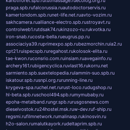
kanotiforet.spb.ru
tutmassage.ru
ecolog.org.ru
praga.spb.ru
falcorussia.ru
autodoctorservis.ru
kamertondom.spb.ru
net-life.net.ru
avto-vozim.ru
sakhcamera.ru
alliance-electro.spb.ru
stroyavt.ru
controlweb1.ru
tdsak74.ru
kinzozo-ru.ru
kvotka.ru
iron-snab.ru
costa-bella.ru
eugrus.pp.ru
associaciya39.ru
primexpo.spb.ru
bezmorchin.ru
ia2.ru
cpt21.ru
ispecspb.ru
regahost.ru
kolosok-elita.ru
tae-kwon.ru
consrio.com.ru
insiam.ru
avegainfo.ru
archery161.ru
bigencyclica.ru
vlast16.ru
korru.net
sarmiento.spb.su
extelopedia.ru
lammin-suo.spb.ru
iskatour.spb.ru
snpi.org.ru
running-line.ru
krygeva-spa.ru
chel.net.ru
rust-loco.ru
dugshop.ru
hl-beta.spb.ru
school494.spb.ru
mymubaby.ru
epoha-metalband.ru
ngr.spb.ru
rusgosnews.com
dieselvostok.ru
24hostel.msk.ru
w-dev.ru
f-ship.ru
regsmi.ru
filmnetwork.ru
malinasp.ru
kinosvin.ru
h2o-salon.ru
malutkayork.ru
deltaprim.spb.ru