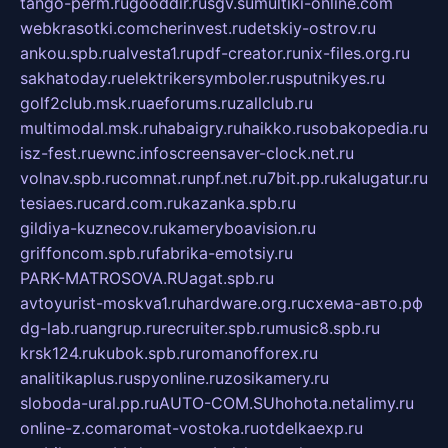
tango-perm.ru
gooddir.ru
sgv.su
multiki-online.com
webkrasotki.com
cherinvest.ru
detskiy-ostrov.ru
ankou.spb.ru
alvesta1.ru
pdf-creator.ru
nix-files.org.ru
sakhatoday.ru
elektrikersymboler.ru
sputnikyes.ru
golf2club.msk.ru
aeforums.ru
zallclub.ru
multimodal.msk.ru
habaigry.ru
haikko.ru
sobakopedia.ru
isz-fest.ru
ewnc.info
screensaver-clock.net.ru
volnav.spb.ru
comnat.ru
npf.net.ru
7bit.pp.ru
kalugatur.ru
tesiaes.ru
card.com.ru
kazanka.spb.ru
gildiya-kuznecov.ru
kameryboavision.ru
griffoncom.spb.ru
fabrika-emotsiy.ru
PARK-MATROSOVA.RU
agat.spb.ru
avtoyurist-moskva1.ru
hardware.org.ru
схема-авто.рф
dg-lab.ru
angrup.ru
recruiter.spb.ru
music8.spb.ru
krsk124.ru
kubok.spb.ru
romanofforex.ru
analitikaplus.ru
spyonline.ru
zosikamery.ru
sloboda-ural.pp.ru
AUTO-COM.SU
hohota.net
alimy.ru
online-z.com
aromat-vostoka.ru
otdelkaexp.ru