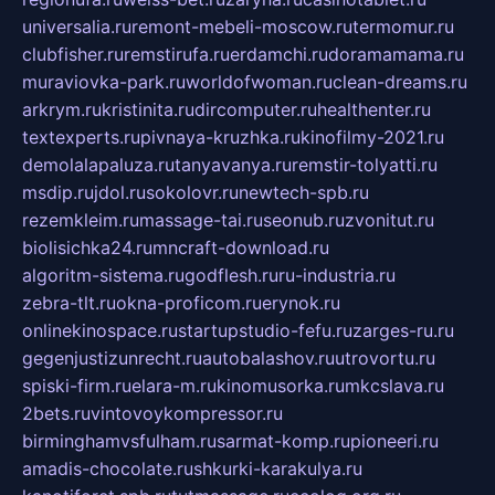
universalia.ru
remont-mebeli-moscow.ru
termomur.ru
clubfisher.ru
remstirufa.ru
erdamchi.ru
doramamama.ru
muraviovka-park.ru
worldofwoman.ru
clean-dreams.ru
arkrym.ru
kristinita.ru
dircomputer.ru
healthenter.ru
textexperts.ru
pivnaya-kruzhka.ru
kinofilmy-2021.ru
demolalapaluza.ru
tanyavanya.ru
remstir-tolyatti.ru
msdip.ru
jdol.ru
sokolovr.ru
newtech-spb.ru
rezemkleim.ru
massage-tai.ru
seonub.ru
zvonitut.ru
biolisichka24.ru
mncraft-download.ru
algoritm-sistema.ru
godflesh.ru
ru-industria.ru
zebra-tlt.ru
okna-proficom.ru
erynok.ru
onlinekinospace.ru
startupstudio-fefu.ru
zarges-ru.ru
gegenjustizunrecht.ru
autobalashov.ru
utrovortu.ru
spiski-firm.ru
elara-m.ru
kinomusorka.ru
mkcslava.ru
2bets.ru
vintovoykompressor.ru
birminghamvsfulham.ru
sarmat-komp.ru
pioneeri.ru
amadis-chocolate.ru
shkurki-karakulya.ru