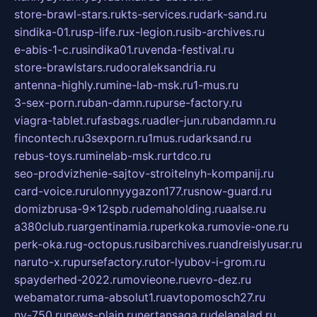
store-brawl-stars.ru
kts-services.ru
dark-sand.ru
sindika-01.ru
sp-life.ru
x-legion.ru
sib-archives.ru
e-abis-1-c.ru
sindika01.ru
venda-festival.ru
store-brawlstars.ru
dooraleksandria.ru
antenna-highly.ru
mine-lab-msk.ru
1-mus.ru
3-sex-porn.ru
ban-damn.ru
purse-factory.ru
viagra-tablet.ru
fasbags.ru
adler-jun.ru
bandamn.ru
fincontech.ru
3sexporn.ru
1mus.ru
darksand.ru
rebus-toys.ru
minelab-msk.ru
rtdco.ru
seo-prodvizhenie-sajtov-stroitelnyh-kompanij.ru
card-voice.ru
rulonnyygazon177.ru
snow-guard.ru
domizbrusa-9x12spb.ru
demaholding.ru
aalse.ru
a380club.ru
argentinamia.ru
perkoka.ru
movie-one.ru
perk-oka.ru
g-octopus.ru
sibarchives.ru
andreislyusar.ru
naruto-x.ru
pursefactory.ru
tor-lyubov-i-grom.ru
spayderhed-2022.ru
movieone.ru
evro-dez.ru
webamator.ru
ma-absolut1.ru
avtopomosch27.ru
nv-750.ru
news-plain.ru
nertansaga.ru
delanalad.ru