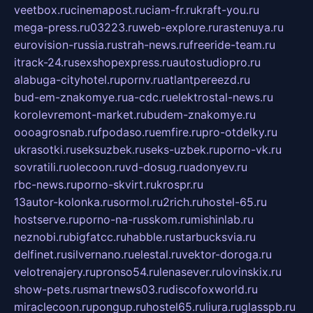
veetbox.ru
cinemapost.ru
ciam-fr.ru
kraft-you.ru
mega-press.ru
03223.ru
web-explore.ru
rastenuya.ru
eurovision-russia.ru
strah-news.ru
freeride-team.ru
itrack-24.ru
sexshopexpress.ru
autostudiopro.ru
alabuga-cityhotel.ru
pornv.ru
atlantpereezd.ru
bud-em-znakomye.ru
a-cdc.ru
elektrostal-news.ru
korolevremont-market.ru
budem-znakomye.ru
oooagrosnab.ru
fpodaso.ru
emfire.ru
pro-otdelky.ru
ukrasotki.ru
seksuzbek.ru
seks-uzbek.ru
porno-vk.ru
sovratili.ru
olecoon.ru
vd-dosug.ru
adonyev.ru
rbc-news.ru
porno-skvirt.ru
krospr.ru
13autor-kolonka.ru
sormol.ru
2rich.ru
hostel-65.ru
hostserve.ru
porno-na-russkom.ru
mishinlab.ru
neznobi.ru
bigfatcc.ru
habble.ru
starbucksvia.ru
delfinet.ru
silvernano.ru
elestal.ru
vektor-doroga.ru
velotrenajery.ru
pronso54.ru
lenasever.ru
lovinskix.ru
show-pets.ru
smartnews03.ru
discofoxworld.ru
miraclecoon.ru
pongup.ru
hostel65.ru
liura.ru
glasspb.ru