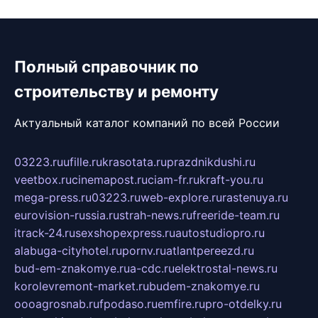
Полный справочник по
строительству и ремонту
Актуальный каталог компаний по всей России
03223.ru
ufille.ru
krasotata.ru
prazdnikdushi.ru
veetbox.ru
cinemapost.ru
ciam-fr.ru
kraft-you.ru
mega-press.ru
03223.ru
web-explore.ru
rastenuya.ru
eurovision-russia.ru
strah-news.ru
freeride-team.ru
itrack-24.ru
sexshopexpress.ru
autostudiopro.ru
alabuga-cityhotel.ru
pornv.ru
atlantpereezd.ru
bud-em-znakomye.ru
a-cdc.ru
elektrostal-news.ru
korolevremont-market.ru
budem-znakomye.ru
oooagrosnab.ru
fpodaso.ru
emfire.ru
pro-otdelky.ru