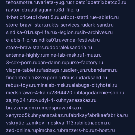
tehosmotre.ru
varieta-yug.ru
cricetc1xbetr1xbetcc2.ru
raytor-d.ru
atillagunn.ru
3d-file.ru
1xbeticricetc1xbetti5.ru
uafoot-statti.ru
e-abis1c.ru
store-brawl-stars.ru
kts-services.ru
dark-sand.ru
sindika-01.ru
sp-life.ru
x-legion.ru
sib-archives.ru
e-abis-1-c.ru
sindika01.ru
venda-festival.ru
store-brawlstars.ru
dooraleksandria.ru
antenna-highly.ru
mine-lab-msk.ru
1-mus.ru
3-sex-porn.ru
ban-damn.ru
purse-factory.ru
viagra-tablet.ru
fasbags.ru
adler-jun.ru
bandamn.ru
fincontech.ru
3sexporn.ru
1mus.ru
darksand.ru
rebus-toys.ru
minelab-msk.ru
alabuga-cityhotel.ru
medsprawo-4-ka.ru
2864420.ru
blagodarenie-spb.ru
zajmy24.ru
tovudyi-4-kuhnyanazakaz.ru
brazzerscom.ru
medsprawo4ka.ru
xehyroo5kuhnyanazakaz.ru
fabrikayfabrikaefabrika.ru
vskrytie-zamkov-moskva-113.ru
biletnadom.ru
zed-online.ru
pimchax.ru
brazzers-hd.ru
z-host.ru