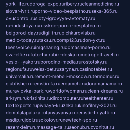
york-life.ru
doroga-expo.ru
ribery.ru
cleanmedicine.ru
slovar-ivrit.ru
porno-video-besplatno.ru
seks-365.ru
ovucontrol.ru
sloty-igrovyye-avtomaty.ru
ru-industriya.ru
russkoe-porno-besplatno.ru
belgorod-day.ru
digilith.ru
pichkurovlab.ru
medic-today.ru
taksu.ru
comp123.ru
don-ykt.ru
teensvoice.ru
imgsharing.ru
domashnee-porno.ru
eva-elfie.ru
foto-tur.ru
biz-doska.ru
metropoltravel.ru
veslo-i-yakor.ru
borodino-media.ru
rostotsky.ru
regionufa.ru
weiss-bet.ru
zaryna.ru
casinotablet.ru
universalia.ru
remont-mebeli-moscow.ru
termomur.ru
clubfisher.ru
remstirufa.ru
erdamchi.ru
doramamama.ru
muraviovka-park.ru
worldofwoman.ru
clean-dreams.ru
arkrym.ru
kristinita.ru
dircomputer.ru
healthenter.ru
textexperts.ru
pivnaya-kruzhka.ru
kinofilmy-2021.ru
demolalapaluza.ru
tanyavanya.ru
remstir-tolyatti.ru
msdip.ru
jdol.ru
sokolovr.ru
newtech-spb.ru
rezemkleim.ru
massage-tai.ru
seonub.ru
zvonitut.ru