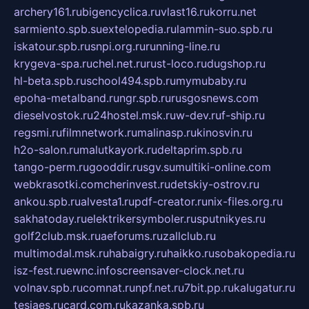
archery161.ru
bigencyclica.ru
vlast16.ru
korru.net
sarmiento.spb.su
extelopedia.ru
lammin-suo.spb.ru
iskatour.spb.ru
snpi.org.ru
running-line.ru
krygeva-spa.ru
chel.net.ru
rust-loco.ru
dugshop.ru
hl-beta.spb.ru
school494.spb.ru
mymubaby.ru
epoha-metalband.ru
ngr.spb.ru
rusgosnews.com
dieselvostok.ru
24hostel.msk.ru
w-dev.ru
f-ship.ru
regsmi.ru
filmnetwork.ru
malinasp.ru
kinosvin.ru
h2o-salon.ru
malutkayork.ru
deltaprim.spb.ru
tango-perm.ru
gooddir.ru
sgv.su
multiki-online.com
webkrasotki.com
cherinvest.ru
detskiy-ostrov.ru
ankou.spb.ru
alvesta1.ru
pdf-creator.ru
nix-files.org.ru
sakhatoday.ru
elektrikersymboler.ru
sputnikyes.ru
golf2club.msk.ru
aeforums.ru
zallclub.ru
multimodal.msk.ru
habaigry.ru
haikko.ru
sobakopedia.ru
isz-fest.ru
ewnc.info
screensaver-clock.net.ru
volnav.spb.ru
comnat.ru
npf.net.ru
7bit.pp.ru
kalugatur.ru
tesiaes.ru
card.com.ru
kazanka.spb.ru