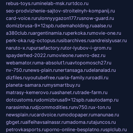
rebus-toys.ru
minelab-msk.ru
rtdco.ru
seo-prodvizhenie-sajtov-stroitelnyh-kompanij.ru
card-voice.ru
rulonnyygazon177.ru
snow-guard.ru
domizbrusa-9x12spb.ru
demaholding.ru
aalse.ru
a380club.ru
argentinamia.ru
perkoka.ru
movie-one.ru
perk-oka.ru
g-octopus.ru
sibarchives.ru
andreislyusar.ru
naruto-x.ru
pursefactory.ru
tor-lyubov-i-grom.ru
spayderhed-2022.ru
movieone.ru
evro-dez.ru
webamator.ru
ma-absolut1.ru
avtopomosch27.ru
nv-750.ru
news-plain.ru
nertansaga.ru
delanalad.ru
dizfiles.ru
youtubefree.ru
aria-family.ru
roadli.ru
planeta-samara.ru
mysmartbuy.ru
matrasy-kemerovo.ru
ashanet.ru
trade-farm.ru
dotcustoms.ru
domizbrusa9x12spb.ru
autodamp.ru
narasimha.ru
djcommodities.ru
nv750.ru
x-ton.ru
newsplain.ru
cardvoice.ru
modopaper.ru
manunae.ru
gbget.ru
alfeihavsalnassr.ru
madoma.ru
tajuncos.ru
petrovkasports.ru
porno-online-besplatno.ru
splclub.ru