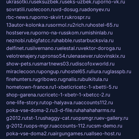
ukrasotki.ru
seksuzbek.ru
seks-uzbek.ru
porno-vk.ru
sovratili.ru
olecoon.ru
vd-dosug.ru
adonyev.ru
rbc-news.ru
porno-skvirt.ru
krospr.ru
13autor-kolonka.ru
sormol.ru
2rich.ru
hostel-65.ru
hostserve.ru
porno-na-russkom.ru
mishinlab.ru
neznobi.ru
bigfatcc.ru
habble.ru
starbucksvia.ru
delfinet.ru
silvernano.ru
elestal.ru
vektor-doroga.ru
velotrenajery.ru
pronso54.ru
lenasever.ru
lovinskix.ru
show-pets.ru
smartnews03.ru
discofoxworld.ru
miraclecoon.ru
pongup.ru
hostel65.ru
liura.ru
glasspb.ru
firehunters.ru
gribowo.ru
gnalis.ru
bulkitula.ru
hometown-france.ru
1-xbeticricetc-1-xbetti-5.ru
shop-garena.ru
cricetc-1-xbetr-1-xbetcc-2.ru
one-life-story.ru
top-halyava.ru
accounts112.ru
poka-vse-doma-2.ru
3-d-file.ru
hahahaharms.ru
g2012.ru
tst-1.ru
shaggy-cat.ru
opsmgr.ru
ev-gallery.ru
g-2012.ru
ops-mgr.ru
accounts-112.ru
csm-demo.ru
poka-vse-doma2.ru
airgungames.ru
allseo-host.ru