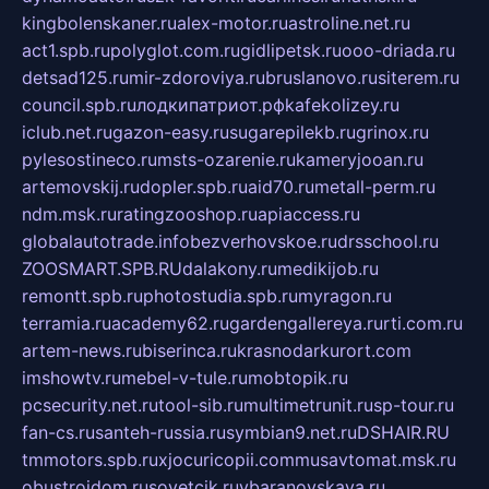
kingbolenskaner.ru
alex-motor.ru
astroline.net.ru
act1.spb.ru
polyglot.com.ru
gidlipetsk.ru
ooo-driada.ru
detsad125.ru
mir-zdoroviya.ru
bruslanovo.ru
siterem.ru
council.spb.ru
лодкипатриот.рф
kafekolizey.ru
iclub.net.ru
gazon-easy.ru
sugarepilekb.ru
grinox.ru
pylesostineco.ru
msts-ozarenie.ru
kameryjooan.ru
artemovskij.ru
dopler.spb.ru
aid70.ru
metall-perm.ru
ndm.msk.ru
ratingzooshop.ru
apiaccess.ru
globalautotrade.info
bezverhovskoe.ru
drsschool.ru
ZOOSMART.SPB.RU
dalakony.ru
medikijob.ru
remontt.spb.ru
photostudia.spb.ru
myragon.ru
terramia.ru
academy62.ru
gardengallereya.ru
rti.com.ru
artem-news.ru
biserinca.ru
krasnodarkurort.com
imshowtv.ru
mebel-v-tule.ru
mobtopik.ru
pcsecurity.net.ru
tool-sib.ru
multimetrunit.ru
sp-tour.ru
fan-cs.ru
santeh-russia.ru
symbian9.net.ru
DSHAIR.RU
tmmotors.spb.ru
xjocuricopii.com
musavtomat.msk.ru
obustrojdom.ru
sovetcik.ru
ybaranovskaya.ru