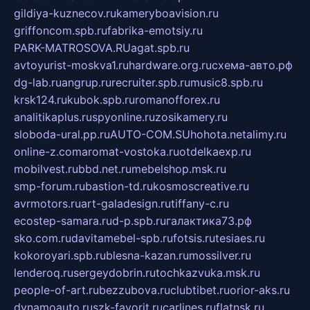
gildiya-kuznecov.ru
kameryboavision.ru
griffoncom.spb.ru
fabrika-emotsiy.ru
PARK-MATROSOVA.RU
agat.spb.ru
avtoyurist-moskva1.ru
hardware.org.ru
схема-авто.рф
dg-lab.ru
angrup.ru
recruiter.spb.ru
music8.spb.ru
krsk124.ru
kubok.spb.ru
romanofforex.ru
analitikaplus.ru
spyonline.ru
zosikamery.ru
sloboda-ural.pp.ru
AUTO-COM.SU
hohota.net
alimy.ru
online-z.com
aromat-vostoka.ru
otdelkaexp.ru
mobilvest.ru
bbd.net.ru
mebelshop.msk.ru
smp-forum.ru
bastion-td.ru
kosmoscreative.ru
avrmotors.ru
art-galadesign.ru
tiffany-c.ru
ecostep-samara.ru
d-p.spb.ru
галактика73.рф
sko.com.ru
davitamebel-spb.ru
fotsis.ru
tesiaes.ru
kokoroyari.spb.ru
blesna-kazan.ru
mossilver.ru
lenderoq.ru
sergeydobrin.ru
tochkazvuka.msk.ru
people-of-art.ru
bezzubova.ru
clubtibet.ru
orior-aks.ru
dynamoauto.ru
szk-favorit.ru
carlines.ru
flatnsk.ru