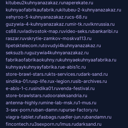
kitubeu2kuhnyanazakaz.ru
naperekate.ru
kuhnyaofabrikaufabrik.ru
kitubeu-2-kuhnyanazakaz.ru
xehyroo-5-kuhnyanazakaz.ru
cs-68.ru
guzywia-4-kuhnyanazakaz.ru
mir-tk.ru
vlknrussia.ru
cs68.ru
vladivostok-map.ru
video-seks.ru
bankaribi.ru
raszar.ru
vskrytie-zamkov-moskva113.ru
lipetsktelecom.ru
tovudyi4kuhnyanazakaz.ru
seksuzb.ru
guzywia4kuhnyanazakaz.ru
fabrikaofabrikaokuhny.ru
kuhnyaekuhnyaafabrika.ru
kuhnyaykuhnyayfabrika.ru
e-abis1c.ru
store-brawl-stars.ru
kts-services.ru
dark-sand.ru
sindika-01.ru
sp-life.ru
x-legion.ru
sib-archives.ru
e-abis-1-c.ru
sindika01.ru
venda-festival.ru
store-brawlstars.ru
dooraleksandria.ru
antenna-highly.ru
mine-lab-msk.ru
1-mus.ru
3-sex-porn.ru
ban-damn.ru
purse-factory.ru
viagra-tablet.ru
fasbags.ru
adler-jun.ru
bandamn.ru
fincontech.ru
3sexporn.ru
1mus.ru
darksand.ru