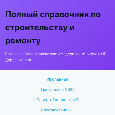
Полный справочник по
строительству и
ремонту
Главная
»
Северо-Кавказский федеральный округ
» ИП
Дерево Фасад
🏠 Главная
Центральный ФО
Северо-Западный ФО
Приволжский ФО