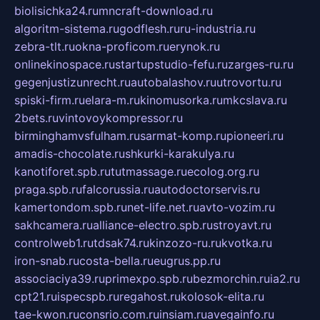
biolisichka24.ru
mncraft-download.ru
algoritm-sistema.ru
godflesh.ru
ru-industria.ru
zebra-tlt.ru
okna-proficom.ru
erynok.ru
onlinekinospace.ru
startupstudio-fefu.ru
zarges-ru.ru
gegenjustizunrecht.ru
autobalashov.ru
utrovortu.ru
spiski-firm.ru
elara-m.ru
kinomusorka.ru
mkcslava.ru
2bets.ru
vintovoykompressor.ru
birminghamvsfulham.ru
sarmat-komp.ru
pioneeri.ru
amadis-chocolate.ru
shkurki-karakulya.ru
kanotiforet.spb.ru
tutmassage.ru
ecolog.org.ru
praga.spb.ru
falcorussia.ru
autodoctorservis.ru
kamertondom.spb.ru
net-life.net.ru
avto-vozim.ru
sakhcamera.ru
alliance-electro.spb.ru
stroyavt.ru
controlweb1.ru
tdsak74.ru
kinzozo-ru.ru
kvotka.ru
iron-snab.ru
costa-bella.ru
eugrus.pp.ru
associaciya39.ru
primexpo.spb.ru
bezmorchin.ru
ia2.ru
cpt21.ru
ispecspb.ru
regahost.ru
kolosok-elita.ru
tae-kwon.ru
consrio.com.ru
insiam.ru
avegainfo.ru