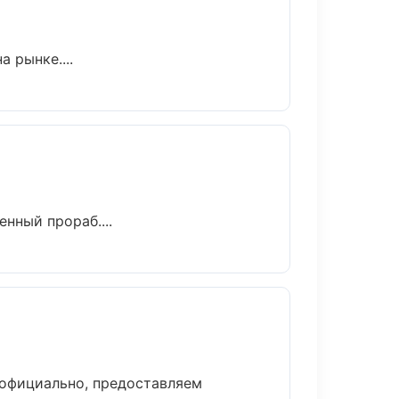
а рынке....
нный прораб....
 официально, предоставляем