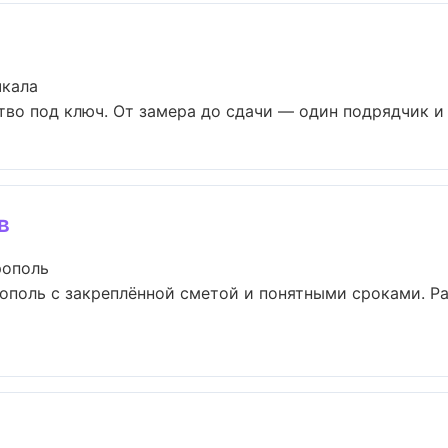
чкала
во под ключ. От замера до сдачи — один подрядчик и о
в
рополь
ополь с закреплённой сметой и понятными сроками. Р