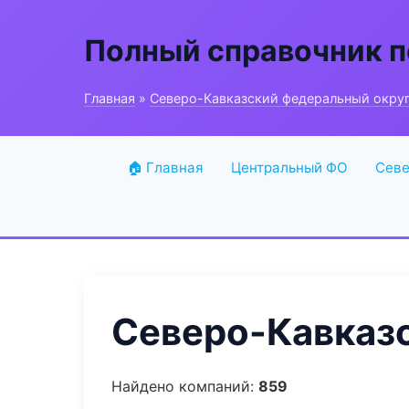
Полный справочник п
Главная
»
Северо-Кавказский федеральный окру
🏠 Главная
Центральный ФО
Севе
Северо-Кавказс
Найдено компаний:
859