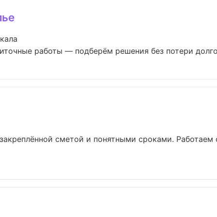
лье
чкала
иточные работы — подберём решения без потери долгов
 закреплённой сметой и понятными сроками. Работаем