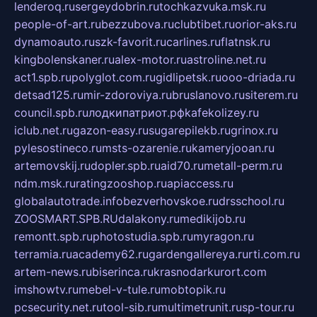
lenderoq.ru
sergeydobrin.ru
tochkazvuka.msk.ru
people-of-art.ru
bezzubova.ru
clubtibet.ru
orior-aks.ru
dynamoauto.ru
szk-favorit.ru
carlines.ru
flatnsk.ru
kingbolenskaner.ru
alex-motor.ru
astroline.net.ru
act1.spb.ru
polyglot.com.ru
gidlipetsk.ru
ooo-driada.ru
detsad125.ru
mir-zdoroviya.ru
bruslanovo.ru
siterem.ru
council.spb.ru
лодкипатриот.рф
kafekolizey.ru
iclub.net.ru
gazon-easy.ru
sugarepilekb.ru
grinox.ru
pylesostineco.ru
msts-ozarenie.ru
kameryjooan.ru
artemovskij.ru
dopler.spb.ru
aid70.ru
metall-perm.ru
ndm.msk.ru
ratingzooshop.ru
apiaccess.ru
globalautotrade.info
bezverhovskoe.ru
drsschool.ru
ZOOSMART.SPB.RU
dalakony.ru
medikijob.ru
remontt.spb.ru
photostudia.spb.ru
myragon.ru
terramia.ru
academy62.ru
gardengallereya.ru
rti.com.ru
artem-news.ru
biserinca.ru
krasnodarkurort.com
imshowtv.ru
mebel-v-tule.ru
mobtopik.ru
pcsecurity.net.ru
tool-sib.ru
multimetrunit.ru
sp-tour.ru