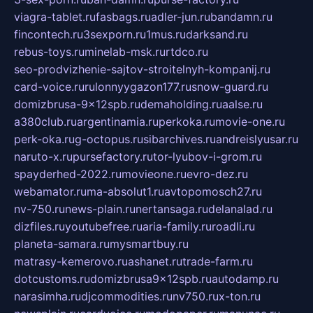
viagra-tablet.ru
fasbags.ru
adler-jun.ru
bandamn.ru
fincontech.ru
3sexporn.ru
1mus.ru
darksand.ru
rebus-toys.ru
minelab-msk.ru
rtdco.ru
seo-prodvizhenie-sajtov-stroitelnyh-kompanij.ru
card-voice.ru
rulonnyygazon177.ru
snow-guard.ru
domizbrusa-9x12spb.ru
demaholding.ru
aalse.ru
a380club.ru
argentinamia.ru
perkoka.ru
movie-one.ru
perk-oka.ru
g-octopus.ru
sibarchives.ru
andreislyusar.ru
naruto-x.ru
pursefactory.ru
tor-lyubov-i-grom.ru
spayderhed-2022.ru
movieone.ru
evro-dez.ru
webamator.ru
ma-absolut1.ru
avtopomosch27.ru
nv-750.ru
news-plain.ru
nertansaga.ru
delanalad.ru
dizfiles.ru
youtubefree.ru
aria-family.ru
roadli.ru
planeta-samara.ru
mysmartbuy.ru
matrasy-kemerovo.ru
ashanet.ru
trade-farm.ru
dotcustoms.ru
domizbrusa9x12spb.ru
autodamp.ru
narasimha.ru
djcommodities.ru
nv750.ru
x-ton.ru