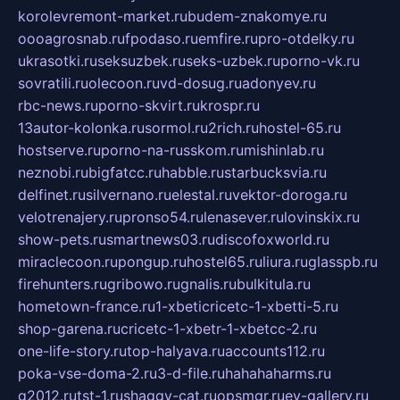
korolevremont-market.ru
budem-znakomye.ru
oooagrosnab.ru
fpodaso.ru
emfire.ru
pro-otdelky.ru
ukrasotki.ru
seksuzbek.ru
seks-uzbek.ru
porno-vk.ru
sovratili.ru
olecoon.ru
vd-dosug.ru
adonyev.ru
rbc-news.ru
porno-skvirt.ru
krospr.ru
13autor-kolonka.ru
sormol.ru
2rich.ru
hostel-65.ru
hostserve.ru
porno-na-russkom.ru
mishinlab.ru
neznobi.ru
bigfatcc.ru
habble.ru
starbucksvia.ru
delfinet.ru
silvernano.ru
elestal.ru
vektor-doroga.ru
velotrenajery.ru
pronso54.ru
lenasever.ru
lovinskix.ru
show-pets.ru
smartnews03.ru
discofoxworld.ru
miraclecoon.ru
pongup.ru
hostel65.ru
liura.ru
glasspb.ru
firehunters.ru
gribowo.ru
gnalis.ru
bulkitula.ru
hometown-france.ru
1-xbeticricetc-1-xbetti-5.ru
shop-garena.ru
cricetc-1-xbetr-1-xbetcc-2.ru
one-life-story.ru
top-halyava.ru
accounts112.ru
poka-vse-doma-2.ru
3-d-file.ru
hahahaharms.ru
g2012.ru
tst-1.ru
shaggy-cat.ru
opsmgr.ru
ev-gallery.ru