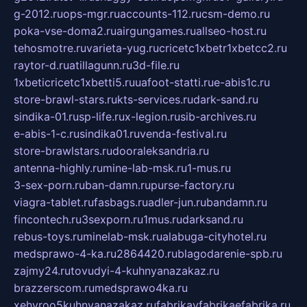
g-2012.ru
ops-mgr.ru
accounts-112.ru
csm-demo.ru
poka-vse-doma2.ru
airgungames.ru
allseo-host.ru
tehosmotre.ru
varieta-yug.ru
cricetc1xbetr1xbetcc2.ru
raytor-d.ru
atillagunn.ru
3d-file.ru
1xbeticricetc1xbetti5.ru
uafoot-statti.ru
e-abis1c.ru
store-brawl-stars.ru
kts-services.ru
dark-sand.ru
sindika-01.ru
sp-life.ru
x-legion.ru
sib-archives.ru
e-abis-1-c.ru
sindika01.ru
venda-festival.ru
store-brawlstars.ru
dooraleksandria.ru
antenna-highly.ru
mine-lab-msk.ru
1-mus.ru
3-sex-porn.ru
ban-damn.ru
purse-factory.ru
viagra-tablet.ru
fasbags.ru
adler-jun.ru
bandamn.ru
fincontech.ru
3sexporn.ru
1mus.ru
darksand.ru
rebus-toys.ru
minelab-msk.ru
alabuga-cityhotel.ru
medsprawo-4-ka.ru
2864420.ru
blagodarenie-spb.ru
zajmy24.ru
tovudyi-4-kuhnyanazakaz.ru
brazzerscom.ru
medsprawo4ka.ru
xehyroo5kuhnyanazakaz.ru
fabrikayfabrikaefabrika.ru