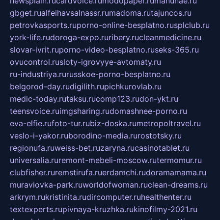
newsplain.ru
cardvoice.ru
modopaper.ru
manunae.ru
gbget.ru
alfeihavsalnassr.ru
madoma.ru
tajuncos.ru
petrovkasports.ru
porno-online-besplatno.ru
splclub.ru
york-life.ru
doroga-expo.ru
ribery.ru
cleanmedicine.ru
slovar-ivrit.ru
porno-video-besplatno.ru
seks-365.ru
ovucontrol.ru
sloty-igrovyye-avtomaty.ru
ru-industriya.ru
russkoe-porno-besplatno.ru
belgorod-day.ru
digilith.ru
pichkurovlab.ru
medic-today.ru
taksu.ru
comp123.ru
don-ykt.ru
teensvoice.ru
imgsharing.ru
domashnee-porno.ru
eva-elfie.ru
foto-tur.ru
biz-doska.ru
metropoltravel.ru
veslo-i-yakor.ru
borodino-media.ru
rostotsky.ru
regionufa.ru
weiss-bet.ru
zaryna.ru
casinotablet.ru
universalia.ru
remont-mebeli-moscow.ru
termomur.ru
clubfisher.ru
remstirufa.ru
erdamchi.ru
doramamama.ru
muraviovka-park.ru
worldofwoman.ru
clean-dreams.ru
arkrym.ru
kristinita.ru
dircomputer.ru
healthenter.ru
textexperts.ru
pivnaya-kruzhka.ru
kinofilmy-2021.ru