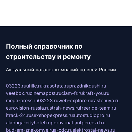
Полный справочник по
строительству и ремонту
Актуальный каталог компаний по всей России
03223.ru
ufille.ru
krasotata.ru
prazdnikdushi.ru
veetbox.ru
cinemapost.ru
ciam-fr.ru
kraft-you.ru
mega-press.ru
03223.ru
web-explore.ru
rastenuya.ru
eurovision-russia.ru
strah-news.ru
freeride-team.ru
itrack-24.ru
sexshopexpress.ru
autostudiopro.ru
alabuga-cityhotel.ru
pornv.ru
atlantpereezd.ru
bud-em-znakomye.ru
a-cdc.ru
elektrostal-news.ru