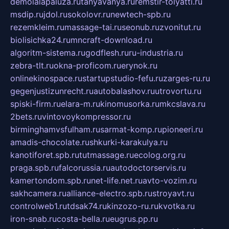
demolalapaluza.ru
tanyavanya.ru
remstir-tolyatti.ru
msdip.ru
jdol.ru
sokolovr.ru
newtech-spb.ru
rezemkleim.ru
massage-tai.ru
seonub.ru
zvonitut.ru
biolisichka24.ru
mncraft-download.ru
algoritm-sistema.ru
godflesh.ru
ru-industria.ru
zebra-tlt.ru
okna-proficom.ru
erynok.ru
onlinekinospace.ru
startupstudio-fefu.ru
zarges-ru.ru
gegenjustizunrecht.ru
autobalashov.ru
utrovortu.ru
spiski-firm.ru
elara-m.ru
kinomusorka.ru
mkcslava.ru
2bets.ru
vintovoykompressor.ru
birminghamvsfulham.ru
sarmat-komp.ru
pioneeri.ru
amadis-chocolate.ru
shkurki-karakulya.ru
kanotiforet.spb.ru
tutmassage.ru
ecolog.org.ru
praga.spb.ru
falcorussia.ru
autodoctorservis.ru
kamertondom.spb.ru
net-life.net.ru
avto-vozim.ru
sakhcamera.ru
alliance-electro.spb.ru
stroyavt.ru
controlweb1.ru
tdsak74.ru
kinzozo-ru.ru
kvotka.ru
iron-snab.ru
costa-bella.ru
eugrus.pp.ru