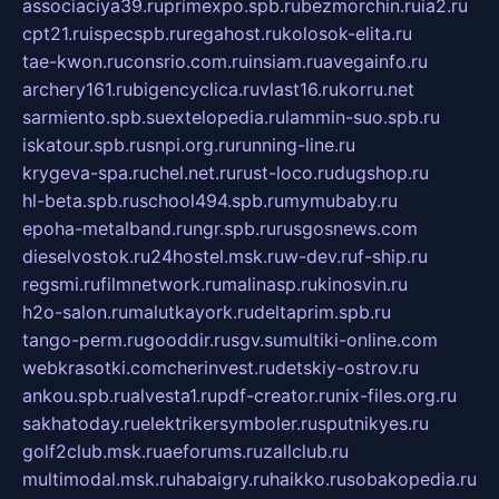
associaciya39.ru
primexpo.spb.ru
bezmorchin.ru
ia2.ru
cpt21.ru
ispecspb.ru
regahost.ru
kolosok-elita.ru
tae-kwon.ru
consrio.com.ru
insiam.ru
avegainfo.ru
archery161.ru
bigencyclica.ru
vlast16.ru
korru.net
sarmiento.spb.su
extelopedia.ru
lammin-suo.spb.ru
iskatour.spb.ru
snpi.org.ru
running-line.ru
krygeva-spa.ru
chel.net.ru
rust-loco.ru
dugshop.ru
hl-beta.spb.ru
school494.spb.ru
mymubaby.ru
epoha-metalband.ru
ngr.spb.ru
rusgosnews.com
dieselvostok.ru
24hostel.msk.ru
w-dev.ru
f-ship.ru
regsmi.ru
filmnetwork.ru
malinasp.ru
kinosvin.ru
h2o-salon.ru
malutkayork.ru
deltaprim.spb.ru
tango-perm.ru
gooddir.ru
sgv.su
multiki-online.com
webkrasotki.com
cherinvest.ru
detskiy-ostrov.ru
ankou.spb.ru
alvesta1.ru
pdf-creator.ru
nix-files.org.ru
sakhatoday.ru
elektrikersymboler.ru
sputnikyes.ru
golf2club.msk.ru
aeforums.ru
zallclub.ru
multimodal.msk.ru
habaigry.ru
haikko.ru
sobakopedia.ru