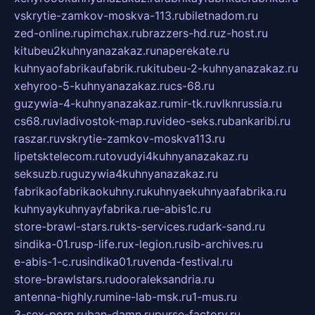
vskrytie-zamkov-moskva-113.ru
biletnadom.ru
zed-online.ru
pimchax.ru
brazzers-hd.ru
z-host.ru
kitubeu2kuhnyanazakaz.ru
naperekate.ru
kuhnyaofabrikaufabrik.ru
kitubeu-2-kuhnyanazakaz.ru
xehyroo-5-kuhnyanazakaz.ru
cs-68.ru
guzywia-4-kuhnyanazakaz.ru
mir-tk.ru
vlknrussia.ru
cs68.ru
vladivostok-map.ru
video-seks.ru
bankaribi.ru
raszar.ru
vskrytie-zamkov-moskva113.ru
lipetsktelecom.ru
tovudyi4kuhnyanazakaz.ru
seksuzb.ru
guzywia4kuhnyanazakaz.ru
fabrikaofabrikaokuhny.ru
kuhnyaekuhnyaafabrika.ru
kuhnyaykuhnyayfabrika.ru
e-abis1c.ru
store-brawl-stars.ru
kts-services.ru
dark-sand.ru
sindika-01.ru
sp-life.ru
x-legion.ru
sib-archives.ru
e-abis-1-c.ru
sindika01.ru
venda-festival.ru
store-brawlstars.ru
dooraleksandria.ru
antenna-highly.ru
mine-lab-msk.ru
1-mus.ru
3-sex-porn.ru
ban-damn.ru
purse-factory.ru