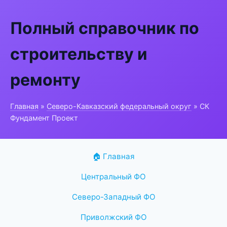
Полный справочник по
строительству и
ремонту
Главная
»
Северо-Кавказский федеральный округ
» СК
Фундамент Проект
🏠 Главная
Центральный ФО
Северо-Западный ФО
Приволжский ФО