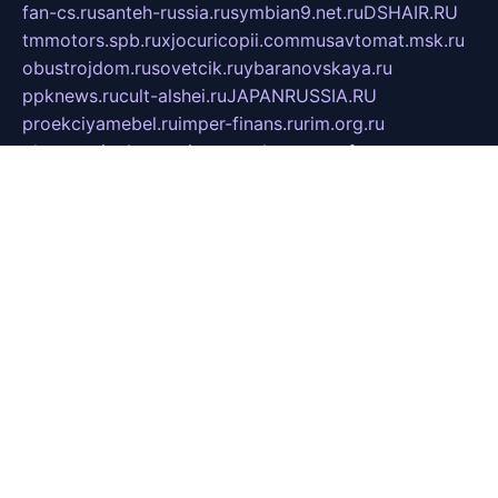
fan-cs.ru
santeh-russia.ru
symbian9.net.ru
DSHAIR.RU
tmmotors.spb.ru
xjocuricopii.com
musavtomat.msk.ru
obustrojdom.ru
sovetcik.ru
ybaranovskaya.ru
ppknews.ru
cult-alshei.ru
JAPANRUSSIA.RU
proekciyamebel.ru
imper-finans.ru
rim.org.ru
glamourai.ru
brassminus.ru
zabor-pro.ru
ftn.pp.ru
dorogoe58.ru
laimengpacker.ru
kuzova-zapchasti.ru
sageerp.ru
taxodrom.ru
dsrazvitie.ru
hardcity.net.ru
ratinghomegames.ru
topservice25.ru
gubernyan.ru
gtglasslined.ru
ii4.ru
tssport.spb.ru
andorra24.com
blackwallstreet.ru
oboimos.ru
optim-doors.com.ru
ikuch.ru
nycr.org.ru
npa21.ru
vremya-ch.spb.ru
desert000.ru
ivtorgi.ru
ifiori.ru
catalog-statei.ru
dcv.org.ru
spetsmaster174.ru
ipkameryhiseeu.ru
dum26.ru
ruspol.spb.ru
fr-opendp.ru
kam-solnyshko.ru
cheyenne-arapaho.ru
sevzapmetal.spb.ru
ted-lapidus.spb.ru
parasite-eliminator.ru
sigma-complete.ru
modernworld.ru
dama-moda.ru