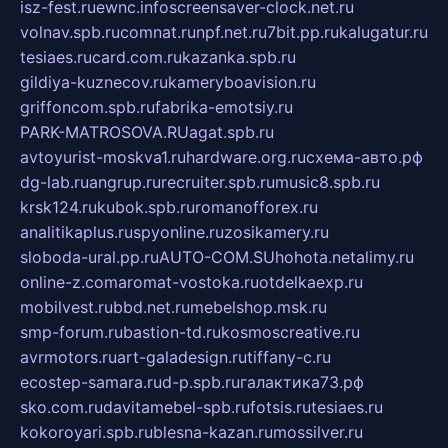
isz-fest.ru
ewnc.info
screensaver-clock.net.ru
volnav.spb.ru
comnat.ru
npf.net.ru
7bit.pp.ru
kalugatur.ru
tesiaes.ru
card.com.ru
kazanka.spb.ru
gildiya-kuznecov.ru
kameryboavision.ru
griffoncom.spb.ru
fabrika-emotsiy.ru
PARK-MATROSOVA.RU
agat.spb.ru
avtoyurist-moskva1.ru
hardware.org.ru
схема-авто.рф
dg-lab.ru
angrup.ru
recruiter.spb.ru
music8.spb.ru
krsk124.ru
kubok.spb.ru
romanofforex.ru
analitikaplus.ru
spyonline.ru
zosikamery.ru
sloboda-ural.pp.ru
AUTO-COM.SU
hohota.net
alimy.ru
online-z.com
aromat-vostoka.ru
otdelkaexp.ru
mobilvest.ru
bbd.net.ru
mebelshop.msk.ru
smp-forum.ru
bastion-td.ru
kosmoscreative.ru
avrmotors.ru
art-galadesign.ru
tiffany-c.ru
ecostep-samara.ru
d-p.spb.ru
галактика73.рф
sko.com.ru
davitamebel-spb.ru
fotsis.ru
tesiaes.ru
kokoroyari.spb.ru
blesna-kazan.ru
mossilver.ru