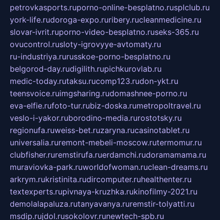
petrovkasports.ru
porno-online-besplatno.ru
splclub.ru
york-life.ru
doroga-expo.ru
ribery.ru
cleanmedicine.ru
slovar-ivrit.ru
porno-video-besplatno.ru
seks-365.ru
ovucontrol.ru
sloty-igrovyye-avtomaty.ru
ru-industriya.ru
russkoe-porno-besplatno.ru
belgorod-day.ru
digilith.ru
pichkurovlab.ru
medic-today.ru
taksu.ru
comp123.ru
don-ykt.ru
teensvoice.ru
imgsharing.ru
domashnee-porno.ru
eva-elfie.ru
foto-tur.ru
biz-doska.ru
metropoltravel.ru
veslo-i-yakor.ru
borodino-media.ru
rostotsky.ru
regionufa.ru
weiss-bet.ru
zaryna.ru
casinotablet.ru
universalia.ru
remont-mebeli-moscow.ru
termomur.ru
clubfisher.ru
remstirufa.ru
erdamchi.ru
doramamama.ru
muraviovka-park.ru
worldofwoman.ru
clean-dreams.ru
arkrym.ru
kristinita.ru
dircomputer.ru
healthenter.ru
textexperts.ru
pivnaya-kruzhka.ru
kinofilmy-2021.ru
demolalapaluza.ru
tanyavanya.ru
remstir-tolyatti.ru
msdip.ru
jdol.ru
sokolovr.ru
newtech-spb.ru