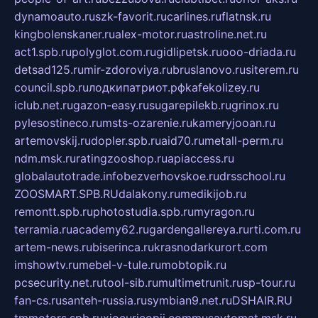
dynamoauto.ru
szk-favorit.ru
carlines.ru
flatnsk.ru
kingbolenskaner.ru
alex-motor.ru
astroline.net.ru
act1.spb.ru
polyglot.com.ru
gidlipetsk.ru
ooo-driada.ru
detsad125.ru
mir-zdoroviya.ru
bruslanovo.ru
siterem.ru
council.spb.ru
лодкипатриот.рф
kafekolizey.ru
iclub.net.ru
gazon-easy.ru
sugarepilekb.ru
grinox.ru
pylesostineco.ru
msts-ozarenie.ru
kameryjooan.ru
artemovskij.ru
dopler.spb.ru
aid70.ru
metall-perm.ru
ndm.msk.ru
ratingzooshop.ru
apiaccess.ru
globalautotrade.info
bezverhovskoe.ru
drsschool.ru
ZOOSMART.SPB.RU
dalakony.ru
medikijob.ru
remontt.spb.ru
photostudia.spb.ru
myragon.ru
terramia.ru
academy62.ru
gardengallereya.ru
rti.com.ru
artem-news.ru
biserinca.ru
krasnodarkurort.com
imshowtv.ru
mebel-v-tule.ru
mobtopik.ru
pcsecurity.net.ru
tool-sib.ru
multimetrunit.ru
sp-tour.ru
fan-cs.ru
santeh-russia.ru
symbian9.net.ru
DSHAIR.RU
tmmotors.spb.ru
xjocuricopii.com
musavtomat.msk.ru