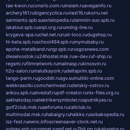
tae-kwon.ru
consrio.com.ru
insiam.ru
avegainfo.ru
archery161.ru
bigencyclica.ru
vlast16.ru
korru.net
sarmiento.spb.su
extelopedia.ru
lammin-suo.spb.ru
iskatour.spb.ru
snpi.org.ru
running-line.ru
krygeva-spa.ru
chel.net.ru
rust-loco.ru
dugshop.ru
hl-beta.spb.ru
school494.spb.ru
mymubaby.ru
epoha-metalband.ru
ngr.spb.ru
rusgosnews.com
dieselvostok.ru
24hostel.msk.ru
w-dev.ru
f-ship.ru
regsmi.ru
filmnetwork.ru
malinasp.ru
kinosvin.ru
h2o-salon.ru
malutkayork.ru
deltaprim.spb.ru
tango-perm.ru
gooddir.ru
sgv.su
multiki-online.com
webkrasotki.com
cherinvest.ru
detskiy-ostrov.ru
ankou.spb.ru
alvesta1.ru
pdf-creator.ru
nix-files.org.ru
sakhatoday.ru
elektrikersymboler.ru
sputnikyes.ru
golf2club.msk.ru
aeforums.ru
zallclub.ru
multimodal.msk.ru
habaigry.ru
haikko.ru
sobakopedia.ru
isz-fest.ru
ewnc.info
screensaver-clock.net.ru
volnav.spb.ru
comnat.ru
npf.net.ru
7bit.pp.ru
kalugatur.ru