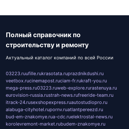
Полный справочник по
строительству и ремонту
Актуальный каталог компаний по всей России
03223.ru
ufille.ru
krasotata.ru
prazdnikdushi.ru
veetbox.ru
cinemapost.ru
ciam-fr.ru
kraft-you.ru
mega-press.ru
03223.ru
web-explore.ru
rastenuya.ru
eurovision-russia.ru
strah-news.ru
freeride-team.ru
itrack-24.ru
sexshopexpress.ru
autostudiopro.ru
alabuga-cityhotel.ru
pornv.ru
atlantpereezd.ru
bud-em-znakomye.ru
a-cdc.ru
elektrostal-news.ru
korolevremont-market.ru
budem-znakomye.ru