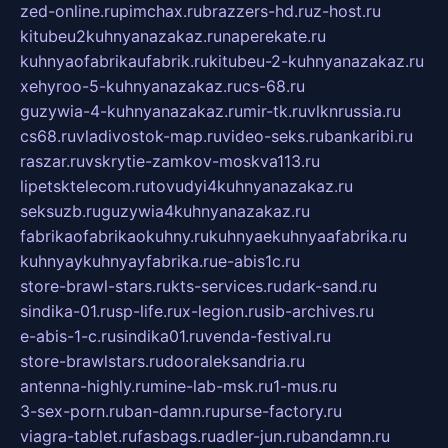
zed-online.ru
pimchax.ru
brazzers-hd.ru
z-host.ru
kitubeu2kuhnyanazakaz.ru
naperekate.ru
kuhnyaofabrikaufabrik.ru
kitubeu-2-kuhnyanazakaz.ru
xehyroo-5-kuhnyanazakaz.ru
cs-68.ru
guzywia-4-kuhnyanazakaz.ru
mir-tk.ru
vlknrussia.ru
cs68.ru
vladivostok-map.ru
video-seks.ru
bankaribi.ru
raszar.ru
vskrytie-zamkov-moskva113.ru
lipetsktelecom.ru
tovudyi4kuhnyanazakaz.ru
seksuzb.ru
guzywia4kuhnyanazakaz.ru
fabrikaofabrikaokuhny.ru
kuhnyaekuhnyaafabrika.ru
kuhnyaykuhnyayfabrika.ru
e-abis1c.ru
store-brawl-stars.ru
kts-services.ru
dark-sand.ru
sindika-01.ru
sp-life.ru
x-legion.ru
sib-archives.ru
e-abis-1-c.ru
sindika01.ru
venda-festival.ru
store-brawlstars.ru
dooraleksandria.ru
antenna-highly.ru
mine-lab-msk.ru
1-mus.ru
3-sex-porn.ru
ban-damn.ru
purse-factory.ru
viagra-tablet.ru
fasbags.ru
adler-jun.ru
bandamn.ru