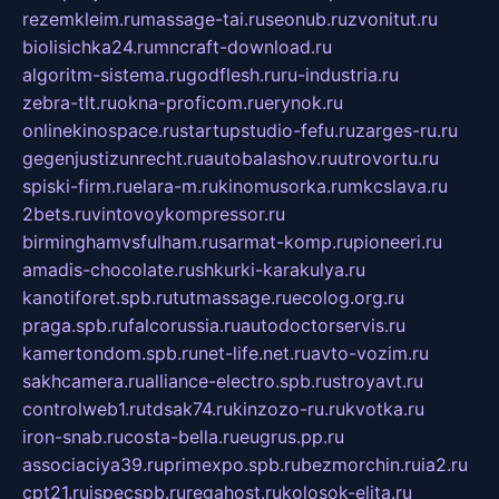
rezemkleim.ru
massage-tai.ru
seonub.ru
zvonitut.ru
biolisichka24.ru
mncraft-download.ru
algoritm-sistema.ru
godflesh.ru
ru-industria.ru
zebra-tlt.ru
okna-proficom.ru
erynok.ru
onlinekinospace.ru
startupstudio-fefu.ru
zarges-ru.ru
gegenjustizunrecht.ru
autobalashov.ru
utrovortu.ru
spiski-firm.ru
elara-m.ru
kinomusorka.ru
mkcslava.ru
2bets.ru
vintovoykompressor.ru
birminghamvsfulham.ru
sarmat-komp.ru
pioneeri.ru
amadis-chocolate.ru
shkurki-karakulya.ru
kanotiforet.spb.ru
tutmassage.ru
ecolog.org.ru
praga.spb.ru
falcorussia.ru
autodoctorservis.ru
kamertondom.spb.ru
net-life.net.ru
avto-vozim.ru
sakhcamera.ru
alliance-electro.spb.ru
stroyavt.ru
controlweb1.ru
tdsak74.ru
kinzozo-ru.ru
kvotka.ru
iron-snab.ru
costa-bella.ru
eugrus.pp.ru
associaciya39.ru
primexpo.spb.ru
bezmorchin.ru
ia2.ru
cpt21.ru
ispecspb.ru
regahost.ru
kolosok-elita.ru