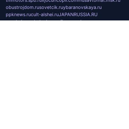
obustrojdom.ru
sovetcik.ru
ybaranovskaya.ru
ppknews.ru
cult-alshei.ru
JAPANRUSSIA.RU
proekciyamebel.ru
imper-finans.ru
rim.org.ru
glamourai.ru
brassminus.ru
zabor-pro.ru
ftn.pp.ru
dorogoe58.ru
laimengpacker.ru
kuzova-zapchasti.ru
sageerp.ru
taxodrom.ru
dsrazvitie.ru
hardcity.net.ru
ratinghomegames.ru
topservice25.ru
gubernyan.ru
gtglasslined.ru
ii4.ru
tssport.spb.ru
andorra24.com
blackwallstreet.ru
oboimos.ru
optim-doors.com.ru
ikuch.ru
nycr.org.ru
npa21.ru
vremya-ch.spb.ru
desert000.ru
ivtorgi.ru
ifiori.ru
catalog-statei.ru
dcv.org.ru
spetsmaster174.ru
ipkameryhiseeu.ru
dum26.ru
ruspol.spb.ru
fr-opendp.ru
kam-solnyshko.ru
cheyenne-arapaho.ru
sevzapmetal.spb.ru
ted-lapidus.spb.ru
parasite-eliminator.ru
sigma-complete.ru
modernworld.ru
dama-moda.ru
eholot-group.ru
sk-nvkz.ru
DRONGOLD.RU