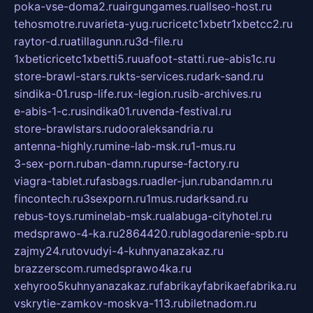
poka-vse-doma2.ru
airgungames.ru
allseo-host.ru
tehosmotre.ru
varieta-yug.ru
cricetc1xbetr1xbetcc2.ru
raytor-d.ru
atillagunn.ru
3d-file.ru
1xbeticricetc1xbetti5.ru
uafoot-statti.ru
e-abis1c.ru
store-brawl-stars.ru
kts-services.ru
dark-sand.ru
sindika-01.ru
sp-life.ru
x-legion.ru
sib-archives.ru
e-abis-1-c.ru
sindika01.ru
venda-festival.ru
store-brawlstars.ru
dooraleksandria.ru
antenna-highly.ru
mine-lab-msk.ru
1-mus.ru
3-sex-porn.ru
ban-damn.ru
purse-factory.ru
viagra-tablet.ru
fasbags.ru
adler-jun.ru
bandamn.ru
fincontech.ru
3sexporn.ru
1mus.ru
darksand.ru
rebus-toys.ru
minelab-msk.ru
alabuga-cityhotel.ru
medsprawo-4-ka.ru
2864420.ru
blagodarenie-spb.ru
zajmy24.ru
tovudyi-4-kuhnyanazakaz.ru
brazzerscom.ru
medsprawo4ka.ru
xehyroo5kuhnyanazakaz.ru
fabrikayfabrikaefabrika.ru
vskrytie-zamkov-moskva-113.ru
biletnadom.ru