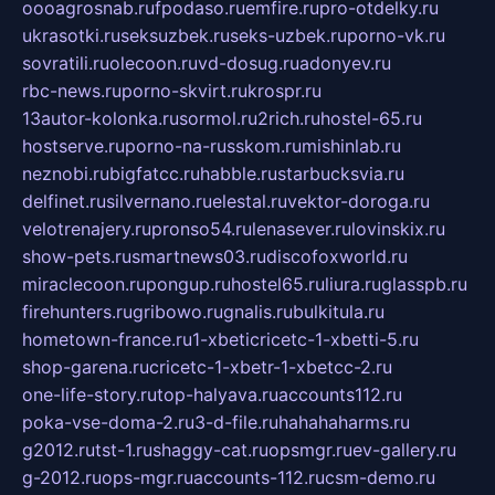
oooagrosnab.ru
fpodaso.ru
emfire.ru
pro-otdelky.ru
ukrasotki.ru
seksuzbek.ru
seks-uzbek.ru
porno-vk.ru
sovratili.ru
olecoon.ru
vd-dosug.ru
adonyev.ru
rbc-news.ru
porno-skvirt.ru
krospr.ru
13autor-kolonka.ru
sormol.ru
2rich.ru
hostel-65.ru
hostserve.ru
porno-na-russkom.ru
mishinlab.ru
neznobi.ru
bigfatcc.ru
habble.ru
starbucksvia.ru
delfinet.ru
silvernano.ru
elestal.ru
vektor-doroga.ru
velotrenajery.ru
pronso54.ru
lenasever.ru
lovinskix.ru
show-pets.ru
smartnews03.ru
discofoxworld.ru
miraclecoon.ru
pongup.ru
hostel65.ru
liura.ru
glasspb.ru
firehunters.ru
gribowo.ru
gnalis.ru
bulkitula.ru
hometown-france.ru
1-xbeticricetc-1-xbetti-5.ru
shop-garena.ru
cricetc-1-xbetr-1-xbetcc-2.ru
one-life-story.ru
top-halyava.ru
accounts112.ru
poka-vse-doma-2.ru
3-d-file.ru
hahahaharms.ru
g2012.ru
tst-1.ru
shaggy-cat.ru
opsmgr.ru
ev-gallery.ru
g-2012.ru
ops-mgr.ru
accounts-112.ru
csm-demo.ru