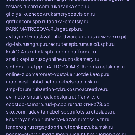
tesiaes.ru
card.com.ru
kazanka.spb.ru
gildiya-kuznecov.ru
kameryboavision.ru
griffoncom.spb.ru
fabrika-emotsiy.ru
PARK-MATROSOVA.RU
agat.spb.ru
avtoyurist-moskva1.ru
hardware.org.ru
схема-авто.рф
dg-lab.ru
angrup.ru
recruiter.spb.ru
music8.spb.ru
krsk124.ru
kubok.spb.ru
romanofforex.ru
analitikaplus.ru
spyonline.ru
zosikamery.ru
sloboda-ural.pp.ru
AUTO-COM.SU
hohota.net
alimy.ru
online-z.com
aromat-vostoka.ru
otdelkaexp.ru
mobilvest.ru
bbd.net.ru
mebelshop.msk.ru
smp-forum.ru
bastion-td.ru
kosmoscreative.ru
avrmotors.ru
art-galadesign.ru
tiffany-c.ru
ecostep-samara.ru
d-p.spb.ru
галактика73.рф
sko.com.ru
davitamebel-spb.ru
fotsis.ru
tesiaes.ru
kokoroyari.spb.ru
blesna-kazan.ru
mossilver.ru
lenderoq.ru
sergeydobrin.ru
tochkazvuka.msk.ru
people-of-art.ru
bezzubova.ru
clubtibet.ru
orior-aks.ru