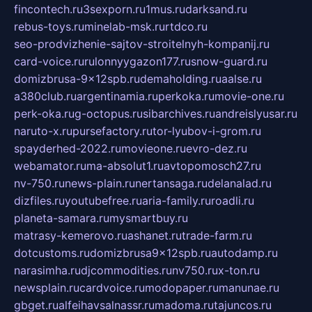
fincontech.ru
3sexporn.ru
1mus.ru
darksand.ru
rebus-toys.ru
minelab-msk.ru
rtdco.ru
seo-prodvizhenie-sajtov-stroitelnyh-kompanij.ru
card-voice.ru
rulonnyygazon177.ru
snow-guard.ru
domizbrusa-9x12spb.ru
demaholding.ru
aalse.ru
a380club.ru
argentinamia.ru
perkoka.ru
movie-one.ru
perk-oka.ru
g-octopus.ru
sibarchives.ru
andreislyusar.ru
naruto-x.ru
pursefactory.ru
tor-lyubov-i-grom.ru
spayderhed-2022.ru
movieone.ru
evro-dez.ru
webamator.ru
ma-absolut1.ru
avtopomosch27.ru
nv-750.ru
news-plain.ru
nertansaga.ru
delanalad.ru
dizfiles.ru
youtubefree.ru
aria-family.ru
roadli.ru
planeta-samara.ru
mysmartbuy.ru
matrasy-kemerovo.ru
ashanet.ru
trade-farm.ru
dotcustoms.ru
domizbrusa9x12spb.ru
autodamp.ru
narasimha.ru
djcommodities.ru
nv750.ru
x-ton.ru
newsplain.ru
cardvoice.ru
modopaper.ru
manunae.ru
gbget.ru
alfeihavsalnassr.ru
madoma.ru
tajuncos.ru