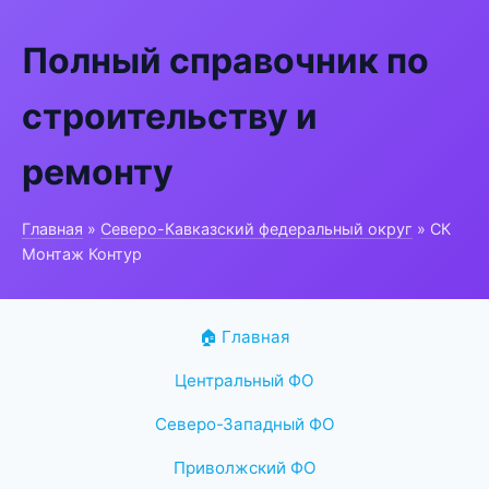
Полный справочник по
строительству и
ремонту
Главная
»
Северо-Кавказский федеральный округ
» СК
Монтаж Контур
🏠 Главная
Центральный ФО
Северо-Западный ФО
Приволжский ФО