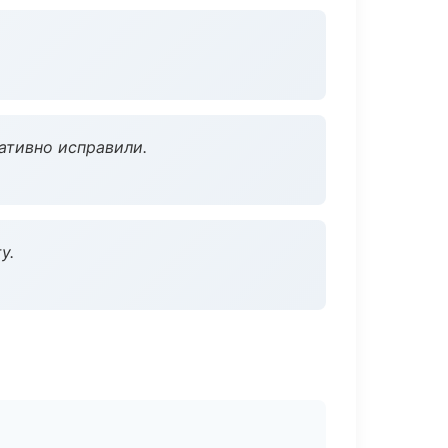
ативно исправили.
у.