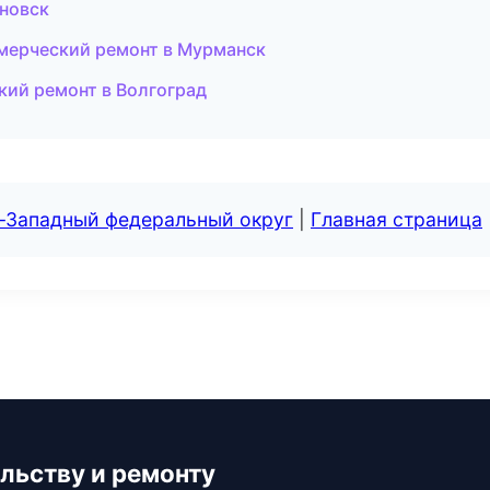
яновск
ерческий ремонт в Мурманск
ий ремонт в Волгоград
о-Западный федеральный округ
|
Главная страница
льству и ремонту