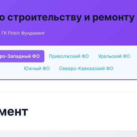
о строительству и ремонту
 ГК Finish Фундамент
ро-Западный ФО
Приволжский ФО
Уральский ФО
Южный ФО
Северо-Кавказский ФО
амент