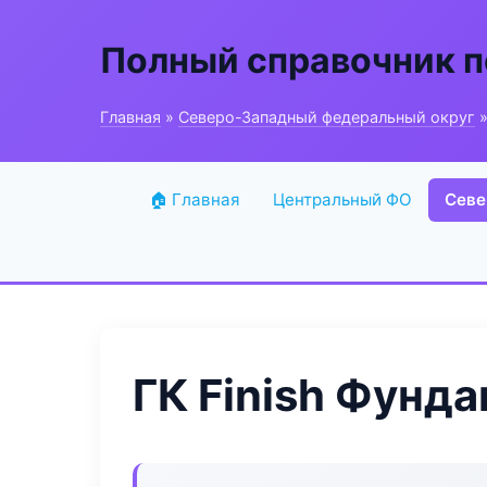
Полный справочник п
Главная
»
Северо-Западный федеральный округ
»
🏠 Главная
Центральный ФО
Севе
ГК Finish Фунд