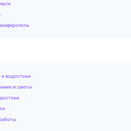
оярск
а
Симферополь
 и водостоки
ание и сметы
одостоки
ти
 работы