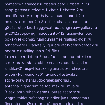
hometown-france.ru
1-xbeticricetc-1-xbetti-5.ru
shop-garena.ru
cricetc-1-xbetr-1-xbetcc-2.ru
one-life-story.ru
top-halyava.ru
accounts112.ru
poka-vse-doma-2.ru
3-d-file.ru
hahahaharms.ru
g2012.ru
tst-1.ru
shaggy-cat.ru
opsmgr.ru
ev-gallery.ru
g-2012.ru
ops-mgr.ru
accounts-112.ru
csm-demo.ru
poka-vse-doma2.ru
airgungames.ru
allseo-host.ru
tehosmotre.ru
varieta-yug.ru
cricetc1xbetr1xbetcc2.ru
raytor-d.ru
atillagunn.ru
3d-file.ru
1xbeticricetc1xbetti5.ru
uafoot-statti.ru
e-abis1c.ru
store-brawl-stars.ru
kts-services.ru
dark-sand.ru
sindika-01.ru
sp-life.ru
x-legion.ru
sib-archives.ru
e-abis-1-c.ru
sindika01.ru
venda-festival.ru
store-brawlstars.ru
dooraleksandria.ru
antenna-highly.ru
mine-lab-msk.ru
1-mus.ru
3-sex-porn.ru
ban-damn.ru
purse-factory.ru
viagra-tablet.ru
fasbags.ru
adler-jun.ru
bandamn.ru
fincontech.ru
3sexporn.ru
1mus.ru
darksand.ru