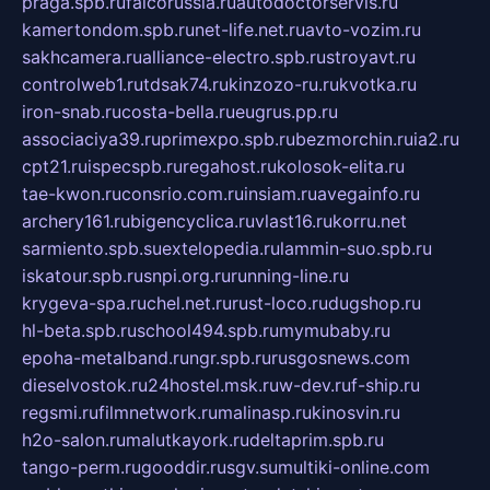
praga.spb.ru
falcorussia.ru
autodoctorservis.ru
kamertondom.spb.ru
net-life.net.ru
avto-vozim.ru
sakhcamera.ru
alliance-electro.spb.ru
stroyavt.ru
controlweb1.ru
tdsak74.ru
kinzozo-ru.ru
kvotka.ru
iron-snab.ru
costa-bella.ru
eugrus.pp.ru
associaciya39.ru
primexpo.spb.ru
bezmorchin.ru
ia2.ru
cpt21.ru
ispecspb.ru
regahost.ru
kolosok-elita.ru
tae-kwon.ru
consrio.com.ru
insiam.ru
avegainfo.ru
archery161.ru
bigencyclica.ru
vlast16.ru
korru.net
sarmiento.spb.su
extelopedia.ru
lammin-suo.spb.ru
iskatour.spb.ru
snpi.org.ru
running-line.ru
krygeva-spa.ru
chel.net.ru
rust-loco.ru
dugshop.ru
hl-beta.spb.ru
school494.spb.ru
mymubaby.ru
epoha-metalband.ru
ngr.spb.ru
rusgosnews.com
dieselvostok.ru
24hostel.msk.ru
w-dev.ru
f-ship.ru
regsmi.ru
filmnetwork.ru
malinasp.ru
kinosvin.ru
h2o-salon.ru
malutkayork.ru
deltaprim.spb.ru
tango-perm.ru
gooddir.ru
sgv.su
multiki-online.com