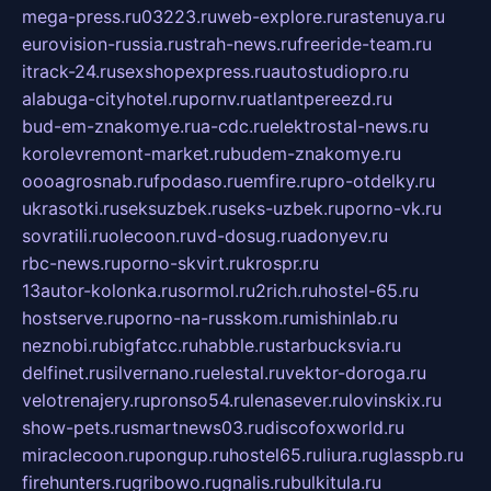
mega-press.ru
03223.ru
web-explore.ru
rastenuya.ru
eurovision-russia.ru
strah-news.ru
freeride-team.ru
itrack-24.ru
sexshopexpress.ru
autostudiopro.ru
alabuga-cityhotel.ru
pornv.ru
atlantpereezd.ru
bud-em-znakomye.ru
a-cdc.ru
elektrostal-news.ru
korolevremont-market.ru
budem-znakomye.ru
oooagrosnab.ru
fpodaso.ru
emfire.ru
pro-otdelky.ru
ukrasotki.ru
seksuzbek.ru
seks-uzbek.ru
porno-vk.ru
sovratili.ru
olecoon.ru
vd-dosug.ru
adonyev.ru
rbc-news.ru
porno-skvirt.ru
krospr.ru
13autor-kolonka.ru
sormol.ru
2rich.ru
hostel-65.ru
hostserve.ru
porno-na-russkom.ru
mishinlab.ru
neznobi.ru
bigfatcc.ru
habble.ru
starbucksvia.ru
delfinet.ru
silvernano.ru
elestal.ru
vektor-doroga.ru
velotrenajery.ru
pronso54.ru
lenasever.ru
lovinskix.ru
show-pets.ru
smartnews03.ru
discofoxworld.ru
miraclecoon.ru
pongup.ru
hostel65.ru
liura.ru
glasspb.ru
firehunters.ru
gribowo.ru
gnalis.ru
bulkitula.ru