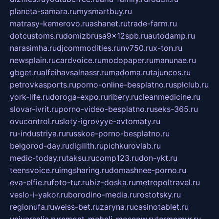
planeta-samara.ru
mysmartbuy.ru
matrasy-kemerovo.ru
ashanet.ru
trade-farm.ru
dotcustoms.ru
domizbrusa9x12spb.ru
autodamp.ru
narasimha.ru
djcommodities.ru
nv750.ru
x-ton.ru
newsplain.ru
cardvoice.ru
modopaper.ru
manunae.ru
gbget.ru
alfeihavsalnassr.ru
madoma.ru
tajuncos.ru
petrovkasports.ru
porno-online-besplatno.ru
splclub.ru
york-life.ru
doroga-expo.ru
ribery.ru
cleanmedicine.ru
slovar-ivrit.ru
porno-video-besplatno.ru
seks-365.ru
ovucontrol.ru
sloty-igrovyye-avtomaty.ru
ru-industriya.ru
russkoe-porno-besplatno.ru
belgorod-day.ru
digilith.ru
pichkurovlab.ru
medic-today.ru
taksu.ru
comp123.ru
don-ykt.ru
teensvoice.ru
imgsharing.ru
domashnee-porno.ru
eva-elfie.ru
foto-tur.ru
biz-doska.ru
metropoltravel.ru
veslo-i-yakor.ru
borodino-media.ru
rostotsky.ru
regionufa.ru
weiss-bet.ru
zaryna.ru
casinotablet.ru