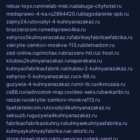
rebus-toys.ru
minelab-msk.ru
alabuga-cityhotel.ru
medsprawo-4-ka.ru
2864420.ru
blagodarenie-spb.ru
zajmy24.ru
tovudyi-4-kuhnyanazakaz.ru
brazzerscom.ru
medsprawo4ka.ru
xehyroo5kuhnyanazakaz.ru
fabrikayfabrikaefabrika.ru
vskrytie-zamkov-moskva-113.ru
biletnadom.ru
zed-online.ru
pimchax.ru
brazzers-hd.ru
z-host.ru
kitubeu2kuhnyanazakaz.ru
naperekate.ru
kuhnyaofabrikaufabrik.ru
kitubeu-2-kuhnyanazakaz.ru
xehyroo-5-kuhnyanazakaz.ru
cs-68.ru
guzywia-4-kuhnyanazakaz.ru
mir-tk.ru
vlknrussia.ru
cs68.ru
vladivostok-map.ru
video-seks.ru
bankaribi.ru
raszar.ru
vskrytie-zamkov-moskva113.ru
lipetsktelecom.ru
tovudyi4kuhnyanazakaz.ru
seksuzb.ru
guzywia4kuhnyanazakaz.ru
fabrikaofabrikaokuhny.ru
kuhnyaekuhnyaafabrika.ru
kuhnyaykuhnyayfabrika.ru
e-abis1c.ru
store-brawl-stars.ru
kts-services.ru
dark-sand.ru