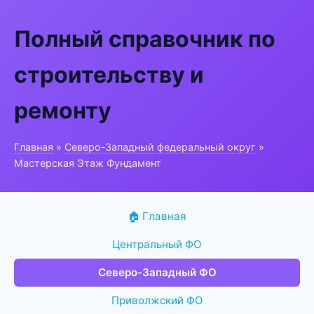
Полный справочник по
строительству и
ремонту
Главная
»
Северо-Западный федеральный округ
»
Мастерская Этаж Фундамент
🏠 Главная
Центральный ФО
Северо-Западный ФО
Приволжский ФО