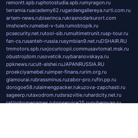
remontt.spb.ru
photostudia.spb.ru
myragon.ru
terramia.ru
academy62.ru
gardengallereya.ru
rti.com.ru
artem-news.ru
biserinca.ru
krasnodarkurort.com
imshowtv.ru
mebel-v-tule.ru
mobtopik.ru
pcsecurity.net.ru
tool-sib.ru
multimetrunit.ru
sp-tour.ru
fan-cs.ru
santeh-russia.ru
symbian9.net.ru
DSHAIR.RU
tmmotors.spb.ru
xjocuricopii.com
musavtomat.msk.ru
obustrojdom.ru
sovetcik.ru
ybaranovskaya.ru
ppknews.ru
cult-alshei.ru
JAPANRUSSIA.RU
proekciyamebel.ru
imper-finans.ru
rim.org.ru
glamourai.ru
brassminus.ru
zabor-pro.ru
ftn.pp.ru
dorogoe58.ru
laimengpacker.ru
kuzova-zapchasti.ru
sageerp.ru
taxodrom.ru
dsrazvitie.ru
hardcity.net.ru
ratinghomegames.ru
topservice25.ru
gubernyan.ru
gtglasslined.ru
ii4.ru
tssport.spb.ru
andorra24.com
blackwallstreet.ru
oboimos.ru
optim-doors.com.ru
ikuch.ru
nycr.org.ru
npa21.ru
vremya-ch.spb.ru
desert000.ru
ivtorgi.ru
ifiori.ru
catalog-statei.ru