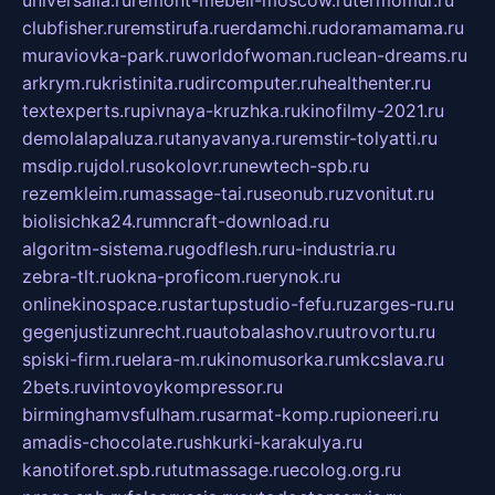
universalia.ru
remont-mebeli-moscow.ru
termomur.ru
clubfisher.ru
remstirufa.ru
erdamchi.ru
doramamama.ru
muraviovka-park.ru
worldofwoman.ru
clean-dreams.ru
arkrym.ru
kristinita.ru
dircomputer.ru
healthenter.ru
textexperts.ru
pivnaya-kruzhka.ru
kinofilmy-2021.ru
demolalapaluza.ru
tanyavanya.ru
remstir-tolyatti.ru
msdip.ru
jdol.ru
sokolovr.ru
newtech-spb.ru
rezemkleim.ru
massage-tai.ru
seonub.ru
zvonitut.ru
biolisichka24.ru
mncraft-download.ru
algoritm-sistema.ru
godflesh.ru
ru-industria.ru
zebra-tlt.ru
okna-proficom.ru
erynok.ru
onlinekinospace.ru
startupstudio-fefu.ru
zarges-ru.ru
gegenjustizunrecht.ru
autobalashov.ru
utrovortu.ru
spiski-firm.ru
elara-m.ru
kinomusorka.ru
mkcslava.ru
2bets.ru
vintovoykompressor.ru
birminghamvsfulham.ru
sarmat-komp.ru
pioneeri.ru
amadis-chocolate.ru
shkurki-karakulya.ru
kanotiforet.spb.ru
tutmassage.ru
ecolog.org.ru