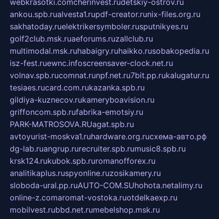
webkrasotki.com
cherinvest.ru
detskiy-ostrov.ru
ankou.spb.ru
alvesta1.ru
pdf-creator.ru
nix-files.org.ru
sakhatoday.ru
elektrikersymboler.ru
sputnikyes.ru
golf2club.msk.ru
aeforums.ru
zallclub.ru
multimodal.msk.ru
habaigry.ru
haikko.ru
sobakopedia.ru
isz-fest.ru
ewnc.info
screensaver-clock.net.ru
volnav.spb.ru
comnat.ru
npf.net.ru
7bit.pp.ru
kalugatur.ru
tesiaes.ru
card.com.ru
kazanka.spb.ru
gildiya-kuznecov.ru
kameryboavision.ru
griffoncom.spb.ru
fabrika-emotsiy.ru
PARK-MATROSOVA.RU
agat.spb.ru
avtoyurist-moskva1.ru
hardware.org.ru
схема-авто.рф
dg-lab.ru
angrup.ru
recruiter.spb.ru
music8.spb.ru
krsk124.ru
kubok.spb.ru
romanofforex.ru
analitikaplus.ru
spyonline.ru
zosikamery.ru
sloboda-ural.pp.ru
AUTO-COM.SU
hohota.net
alimy.ru
online-z.com
aromat-vostoka.ru
otdelkaexp.ru
mobilvest.ru
bbd.net.ru
mebelshop.msk.ru