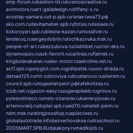
smp-forum.ru
bastion-td.ru
kosmoscreative.ru
avrmotors.ru
art-galadesign.ru
tiffany-c.ru
ecostep-samara.ru
d-p.spb.ru
галактика73.рф
sko.com.ru
davitamebel-spb.ru
fotsis.ru
tesiaes.ru
kokoroyari.spb.ru
blesna-kazan.ru
mossilver.ru
lenderoq.ru
sergeydobrin.ru
tochkazvuka.msk.ru
people-of-art.ru
bezzubova.ru
clubtibet.ru
orior-aks.ru
dynamoauto.ru
szk-favorit.ru
carlines.ru
flatnsk.ru
kingbolenskaner.ru
alex-motor.ru
astroline.net.ru
act1.spb.ru
polyglot.com.ru
gidlipetsk.ru
ooo-driada.ru
detsad125.ru
mir-zdoroviya.ru
bruslanovo.ru
siterem.ru
council.spb.ru
лодкипатриот.рф
kafekolizey.ru
iclub.net.ru
gazon-easy.ru
sugarepilekb.ru
grinox.ru
pylesostineco.ru
msts-ozarenie.ru
kameryjooan.ru
artemovskij.ru
dopler.spb.ru
aid70.ru
metall-perm.ru
ndm.msk.ru
ratingzooshop.ru
apiaccess.ru
globalautotrade.info
bezverhovskoe.ru
drsschool.ru
ZOOSMART.SPB.RU
dalakony.ru
medikijob.ru