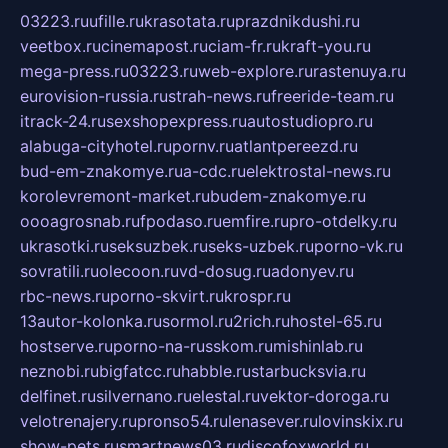
03223.ru
ufille.ru
krasotata.ru
prazdnikdushi.ru
veetbox.ru
cinemapost.ru
ciam-fr.ru
kraft-you.ru
mega-press.ru
03223.ru
web-explore.ru
rastenuya.ru
eurovision-russia.ru
strah-news.ru
freeride-team.ru
itrack-24.ru
sexshopexpress.ru
autostudiopro.ru
alabuga-cityhotel.ru
pornv.ru
atlantpereezd.ru
bud-em-znakomye.ru
a-cdc.ru
elektrostal-news.ru
korolevremont-market.ru
budem-znakomye.ru
oooagrosnab.ru
fpodaso.ru
emfire.ru
pro-otdelky.ru
ukrasotki.ru
seksuzbek.ru
seks-uzbek.ru
porno-vk.ru
sovratili.ru
olecoon.ru
vd-dosug.ru
adonyev.ru
rbc-news.ru
porno-skvirt.ru
krospr.ru
13autor-kolonka.ru
sormol.ru
2rich.ru
hostel-65.ru
hostserve.ru
porno-na-russkom.ru
mishinlab.ru
neznobi.ru
bigfatcc.ru
habble.ru
starbucksvia.ru
delfinet.ru
silvernano.ru
elestal.ru
vektor-doroga.ru
velotrenajery.ru
pronso54.ru
lenasever.ru
lovinskix.ru
show-pets.ru
smartnews03.ru
discofoxworld.ru