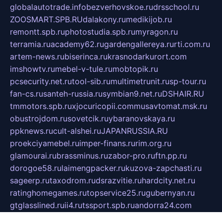
globalautotrade.info
bezverhovskoe.ru
drsschool.ru
ZOOSMART.SPB.RU
dalakony.ru
medikijob.ru
remontt.spb.ru
photostudia.spb.ru
myragon.ru
terramia.ru
academy62.ru
gardengallereya.ru
rti.com.ru
artem-news.ru
biserinca.ru
krasnodarkurort.com
imshowtv.ru
mebel-v-tule.ru
mobtopik.ru
pcsecurity.net.ru
tool-sib.ru
multimetrunit.ru
sp-tour.ru
fan-cs.ru
santeh-russia.ru
symbian9.net.ru
DSHAIR.RU
tmmotors.spb.ru
xjocuricopii.com
musavtomat.msk.ru
obustrojdom.ru
sovetcik.ru
ybaranovskaya.ru
ppknews.ru
cult-alshei.ru
JAPANRUSSIA.RU
proekciyamebel.ru
imper-finans.ru
rim.org.ru
glamourai.ru
brassminus.ru
zabor-pro.ru
ftn.pp.ru
dorogoe58.ru
laimengpacker.ru
kuzova-zapchasti.ru
sageerp.ru
taxodrom.ru
dsrazvitie.ru
hardcity.net.ru
ratinghomegames.ru
topservice25.ru
gubernyan.ru
gtglasslined.ru
ii4.ru
tssport.spb.ru
andorra24.com
blackwallstreet.ru
oboimos.ru
optim-doors.com.ru