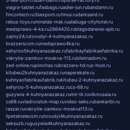
3-sex-porn.ru
ban-damn.ru
purse-factory.ru
viagra-tablet.ru
fasbags.ru
adler-jun.ru
bandamn.ru
fincontech.ru
3sexporn.ru
1mus.ru
darksand.ru
rebus-toys.ru
minelab-msk.ru
alabuga-cityhotel.ru
medsprawo-4-ka.ru
2864420.ru
blagodarenie-spb.ru
zajmy24.ru
tovudyi-4-kuhnyanazakaz.ru
brazzerscom.ru
medsprawo4ka.ru
xehyroo5kuhnyanazakaz.ru
fabrikayfabrikaefabrika.ru
vskrytie-zamkov-moskva-113.ru
biletnadom.ru
zed-online.ru
pimchax.ru
brazzers-hd.ru
z-host.ru
kitubeu2kuhnyanazakaz.ru
naperekate.ru
kuhnyaofabrikaufabrik.ru
kitubeu-2-kuhnyanazakaz.ru
xehyroo-5-kuhnyanazakaz.ru
cs-68.ru
guzywia-4-kuhnyanazakaz.ru
mir-tk.ru
vlknrussia.ru
cs68.ru
vladivostok-map.ru
video-seks.ru
bankaribi.ru
raszar.ru
vskrytie-zamkov-moskva113.ru
lipetsktelecom.ru
tovudyi4kuhnyanazakaz.ru
seksuzb.ru
guzywia4kuhnyanazakaz.ru