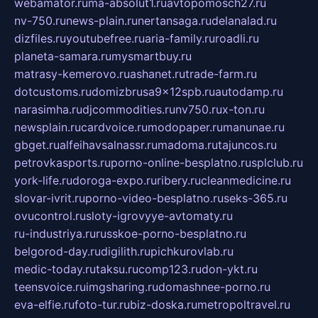
webamator.ru
ma-absolut1.ru
avtopomosch27.ru
nv-750.ru
news-plain.ru
nertansaga.ru
delanalad.ru
dizfiles.ru
youtubefree.ru
aria-family.ru
roadli.ru
planeta-samara.ru
mysmartbuy.ru
matrasy-kemerovo.ru
ashanet.ru
trade-farm.ru
dotcustoms.ru
domizbrusa9x12spb.ru
autodamp.ru
narasimha.ru
djcommodities.ru
nv750.ru
x-ton.ru
newsplain.ru
cardvoice.ru
modopaper.ru
manunae.ru
gbget.ru
alfeihavsalnassr.ru
madoma.ru
tajuncos.ru
petrovkasports.ru
porno-online-besplatno.ru
splclub.ru
york-life.ru
doroga-expo.ru
ribery.ru
cleanmedicine.ru
slovar-ivrit.ru
porno-video-besplatno.ru
seks-365.ru
ovucontrol.ru
sloty-igrovyye-avtomaty.ru
ru-industriya.ru
russkoe-porno-besplatno.ru
belgorod-day.ru
digilith.ru
pichkurovlab.ru
medic-today.ru
taksu.ru
comp123.ru
don-ykt.ru
teensvoice.ru
imgsharing.ru
domashnee-porno.ru
eva-elfie.ru
foto-tur.ru
biz-doska.ru
metropoltravel.ru