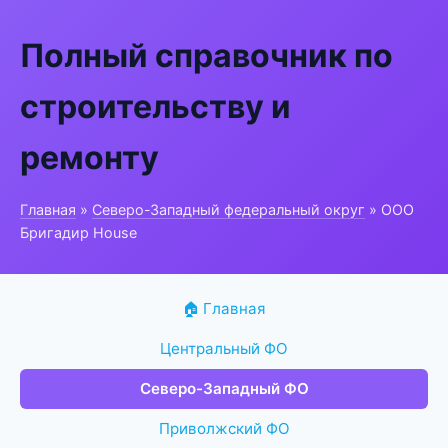
Полный справочник по
строительству и
ремонту
Главная
»
Северо-Западный федеральный округ
» ООО
Бригадир House
🏠 Главная
Центральный ФО
Северо-Западный ФО
Приволжский ФО