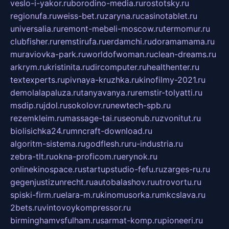
veslo-i-yakor.ru
borodino-media.ru
rostotsky.ru
regionufa.ru
weiss-bet.ru
zaryna.ru
casinotablet.ru
universalia.ru
remont-mebeli-moscow.ru
termomur.ru
clubfisher.ru
remstirufa.ru
erdamchi.ru
doramamama.ru
muraviovka-park.ru
worldofwoman.ru
clean-dreams.ru
arkrym.ru
kristinita.ru
dircomputer.ru
healthenter.ru
textexperts.ru
pivnaya-kruzhka.ru
kinofilmy-2021.ru
demolalapaluza.ru
tanyavanya.ru
remstir-tolyatti.ru
msdip.ru
jdol.ru
sokolovr.ru
newtech-spb.ru
rezemkleim.ru
massage-tai.ru
seonub.ru
zvonitut.ru
biolisichka24.ru
mncraft-download.ru
algoritm-sistema.ru
godflesh.ru
ru-industria.ru
zebra-tlt.ru
okna-proficom.ru
erynok.ru
onlinekinospace.ru
startupstudio-fefu.ru
zarges-ru.ru
gegenjustizunrecht.ru
autobalashov.ru
utrovortu.ru
spiski-firm.ru
elara-m.ru
kinomusorka.ru
mkcslava.ru
2bets.ru
vintovoykompressor.ru
birminghamvsfulham.ru
sarmat-komp.ru
pioneeri.ru