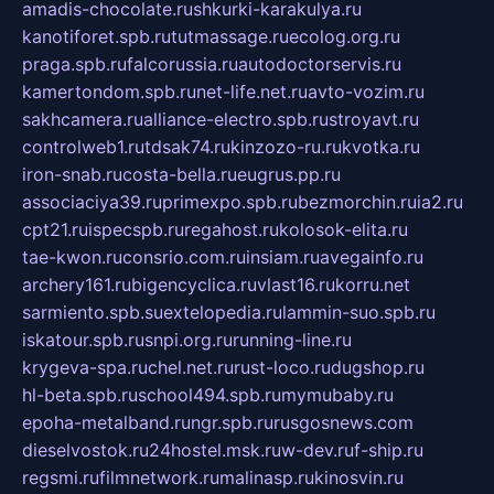
amadis-chocolate.ru
shkurki-karakulya.ru
kanotiforet.spb.ru
tutmassage.ru
ecolog.org.ru
praga.spb.ru
falcorussia.ru
autodoctorservis.ru
kamertondom.spb.ru
net-life.net.ru
avto-vozim.ru
sakhcamera.ru
alliance-electro.spb.ru
stroyavt.ru
controlweb1.ru
tdsak74.ru
kinzozo-ru.ru
kvotka.ru
iron-snab.ru
costa-bella.ru
eugrus.pp.ru
associaciya39.ru
primexpo.spb.ru
bezmorchin.ru
ia2.ru
cpt21.ru
ispecspb.ru
regahost.ru
kolosok-elita.ru
tae-kwon.ru
consrio.com.ru
insiam.ru
avegainfo.ru
archery161.ru
bigencyclica.ru
vlast16.ru
korru.net
sarmiento.spb.su
extelopedia.ru
lammin-suo.spb.ru
iskatour.spb.ru
snpi.org.ru
running-line.ru
krygeva-spa.ru
chel.net.ru
rust-loco.ru
dugshop.ru
hl-beta.spb.ru
school494.spb.ru
mymubaby.ru
epoha-metalband.ru
ngr.spb.ru
rusgosnews.com
dieselvostok.ru
24hostel.msk.ru
w-dev.ru
f-ship.ru
regsmi.ru
filmnetwork.ru
malinasp.ru
kinosvin.ru