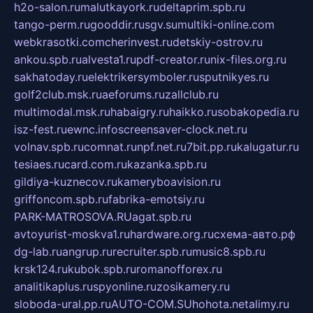
h2o-salon.ru
malutkayork.ru
deltaprim.spb.ru
tango-perm.ru
gooddir.ru
sgv.su
multiki-online.com
webkrasotki.com
cherinvest.ru
detskiy-ostrov.ru
ankou.spb.ru
alvesta1.ru
pdf-creator.ru
nix-files.org.ru
sakhatoday.ru
elektrikersymboler.ru
sputnikyes.ru
golf2club.msk.ru
aeforums.ru
zallclub.ru
multimodal.msk.ru
habaigry.ru
haikko.ru
sobakopedia.ru
isz-fest.ru
ewnc.info
screensaver-clock.net.ru
volnav.spb.ru
comnat.ru
npf.net.ru
7bit.pp.ru
kalugatur.ru
tesiaes.ru
card.com.ru
kazanka.spb.ru
gildiya-kuznecov.ru
kameryboavision.ru
griffoncom.spb.ru
fabrika-emotsiy.ru
PARK-MATROSOVA.RU
agat.spb.ru
avtoyurist-moskva1.ru
hardware.org.ru
схема-авто.рф
dg-lab.ru
angrup.ru
recruiter.spb.ru
music8.spb.ru
krsk124.ru
kubok.spb.ru
romanofforex.ru
analitikaplus.ru
spyonline.ru
zosikamery.ru
sloboda-ural.pp.ru
AUTO-COM.SU
hohota.net
alimy.ru