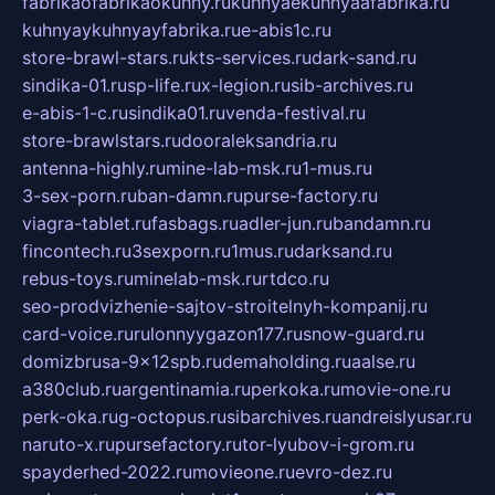
fabrikaofabrikaokuhny.ru
kuhnyaekuhnyaafabrika.ru
kuhnyaykuhnyayfabrika.ru
e-abis1c.ru
store-brawl-stars.ru
kts-services.ru
dark-sand.ru
sindika-01.ru
sp-life.ru
x-legion.ru
sib-archives.ru
e-abis-1-c.ru
sindika01.ru
venda-festival.ru
store-brawlstars.ru
dooraleksandria.ru
antenna-highly.ru
mine-lab-msk.ru
1-mus.ru
3-sex-porn.ru
ban-damn.ru
purse-factory.ru
viagra-tablet.ru
fasbags.ru
adler-jun.ru
bandamn.ru
fincontech.ru
3sexporn.ru
1mus.ru
darksand.ru
rebus-toys.ru
minelab-msk.ru
rtdco.ru
seo-prodvizhenie-sajtov-stroitelnyh-kompanij.ru
card-voice.ru
rulonnyygazon177.ru
snow-guard.ru
domizbrusa-9x12spb.ru
demaholding.ru
aalse.ru
a380club.ru
argentinamia.ru
perkoka.ru
movie-one.ru
perk-oka.ru
g-octopus.ru
sibarchives.ru
andreislyusar.ru
naruto-x.ru
pursefactory.ru
tor-lyubov-i-grom.ru
spayderhed-2022.ru
movieone.ru
evro-dez.ru