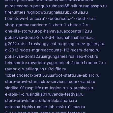
miraclecoon.ru
pongup.ru
hostel65.ru
liura.ru
glasspb.ru
firehunters.ru
gribowo.ru
gnalis.ru
bulkitula.ru
hometown-france.ru
1-xbeticricetc-1-xbetti-5.ru
shop-garena.ru
cricetc-1-xbetr-1-xbetcc-2.ru
one-life-story.ru
top-halyava.ru
accounts112.ru
poka-vse-doma-2.ru
3-d-file.ru
hahahaharms.ru
g2012.ru
tst-1.ru
shaggy-cat.ru
opsmgr.ru
ev-gallery.ru
g-2012.ru
ops-mgr.ru
accounts-112.ru
csm-demo.ru
poka-vse-doma2.ru
airgungames.ru
allseo-host.ru
tehosmotre.ru
varieta-yug.ru
cricetc1xbetr1xbetcc2.ru
raytor-d.ru
atillagunn.ru
3d-file.ru
1xbeticricetc1xbetti5.ru
uafoot-statti.ru
e-abis1c.ru
store-brawl-stars.ru
kts-services.ru
dark-sand.ru
sindika-01.ru
sp-life.ru
x-legion.ru
sib-archives.ru
e-abis-1-c.ru
sindika01.ru
venda-festival.ru
store-brawlstars.ru
dooraleksandria.ru
antenna-highly.ru
mine-lab-msk.ru
1-mus.ru