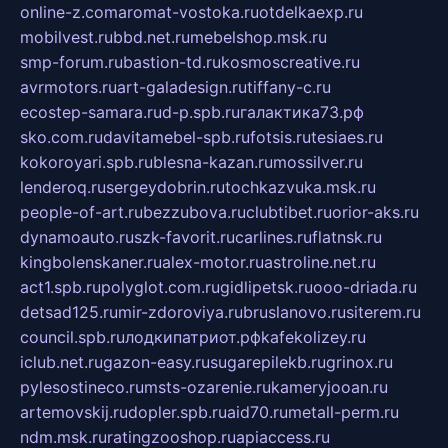
online-z.com
aromat-vostoka.ru
otdelkaexp.ru
mobilvest.ru
bbd.net.ru
mebelshop.msk.ru
smp-forum.ru
bastion-td.ru
kosmoscreative.ru
avrmotors.ru
art-galadesign.ru
tiffany-c.ru
ecostep-samara.ru
d-p.spb.ru
галактика73.рф
sko.com.ru
davitamebel-spb.ru
fotsis.ru
tesiaes.ru
kokoroyari.spb.ru
blesna-kazan.ru
mossilver.ru
lenderoq.ru
sergeydobrin.ru
tochkazvuka.msk.ru
people-of-art.ru
bezzubova.ru
clubtibet.ru
orior-aks.ru
dynamoauto.ru
szk-favorit.ru
carlines.ru
flatnsk.ru
kingbolenskaner.ru
alex-motor.ru
astroline.net.ru
act1.spb.ru
polyglot.com.ru
gidlipetsk.ru
ooo-driada.ru
detsad125.ru
mir-zdoroviya.ru
bruslanovo.ru
siterem.ru
council.spb.ru
лодкипатриот.рф
kafekolizey.ru
iclub.net.ru
gazon-easy.ru
sugarepilekb.ru
grinox.ru
pylesostineco.ru
msts-ozarenie.ru
kameryjooan.ru
artemovskij.ru
dopler.spb.ru
aid70.ru
metall-perm.ru
ndm.msk.ru
ratingzooshop.ru
apiaccess.ru