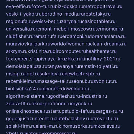
eva-elfie.ru
foto-tur.ru
biz-doska.ru
metropoltravel.ru
veslo-i-yakor.ru
borodino-media.ru
rostotsky.ru
regionufa.ru
weiss-bet.ru
zaryna.ru
casinotablet.ru
universalia.ru
remont-mebeli-moscow.ru
termomur.ru
clubfisher.ru
remstirufa.ru
erdamchi.ru
doramamama.ru
muraviovka-park.ru
worldofwoman.ru
clean-dreams.ru
arkrym.ru
kristinita.ru
dircomputer.ru
healthenter.ru
textexperts.ru
pivnaya-kruzhka.ru
kinofilmy-2021.ru
demolalapaluza.ru
tanyavanya.ru
remstir-tolyatti.ru
msdip.ru
jdol.ru
sokolovr.ru
newtech-spb.ru
rezemkleim.ru
massage-tai.ru
seonub.ru
zvonitut.ru
biolisichka24.ru
mncraft-download.ru
algoritm-sistema.ru
godflesh.ru
ru-industria.ru
zebra-tlt.ru
okna-proficom.ru
erynok.ru
onlinekinospace.ru
startupstudio-fefu.ru
zarges-ru.ru
gegenjustizunrecht.ru
autobalashov.ru
utrovortu.ru
spiski-firm.ru
elara-m.ru
kinomusorka.ru
mkcslava.ru
2bets.ru
vintovoykompressor.ru