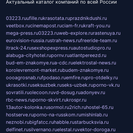
Актуальный каталог компаний по всей России
03223.ru
ufille.ru
krasotata.ru
prazdnikdushi.ru
veetbox.ru
cinemapost.ru
ciam-fr.ru
kraft-you.ru
mega-press.ru
03223.ru
web-explore.ru
rastenuya.ru
eurovision-russia.ru
strah-news.ru
freeride-team.ru
itrack-24.ru
sexshopexpress.ru
autostudiopro.ru
alabuga-cityhotel.ru
pornv.ru
atlantpereezd.ru
bud-em-znakomye.ru
a-cdc.ru
elektrostal-news.ru
korolevremont-market.ru
budem-znakomye.ru
oooagrosnab.ru
fpodaso.ru
emfire.ru
pro-otdelky.ru
ukrasotki.ru
seksuzbek.ru
seks-uzbek.ru
porno-vk.ru
sovratili.ru
olecoon.ru
vd-dosug.ru
adonyev.ru
rbc-news.ru
porno-skvirt.ru
krospr.ru
13autor-kolonka.ru
sormol.ru
2rich.ru
hostel-65.ru
hostserve.ru
porno-na-russkom.ru
mishinlab.ru
neznobi.ru
bigfatcc.ru
habble.ru
starbucksvia.ru
delfinet.ru
silvernano.ru
elestal.ru
vektor-doroga.ru