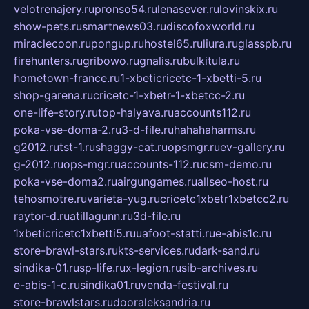
velotrenajery.ru
pronso54.ru
lenasever.ru
lovinskix.ru
show-pets.ru
smartnews03.ru
discofoxworld.ru
miraclecoon.ru
pongup.ru
hostel65.ru
liura.ru
glasspb.ru
firehunters.ru
gribowo.ru
gnalis.ru
bulkitula.ru
hometown-france.ru
1-xbeticricetc-1-xbetti-5.ru
shop-garena.ru
cricetc-1-xbetr-1-xbetcc-2.ru
one-life-story.ru
top-halyava.ru
accounts112.ru
poka-vse-doma-2.ru
3-d-file.ru
hahahaharms.ru
g2012.ru
tst-1.ru
shaggy-cat.ru
opsmgr.ru
ev-gallery.ru
g-2012.ru
ops-mgr.ru
accounts-112.ru
csm-demo.ru
poka-vse-doma2.ru
airgungames.ru
allseo-host.ru
tehosmotre.ru
varieta-yug.ru
cricetc1xbetr1xbetcc2.ru
raytor-d.ru
atillagunn.ru
3d-file.ru
1xbeticricetc1xbetti5.ru
uafoot-statti.ru
e-abis1c.ru
store-brawl-stars.ru
kts-services.ru
dark-sand.ru
sindika-01.ru
sp-life.ru
x-legion.ru
sib-archives.ru
e-abis-1-c.ru
sindika01.ru
venda-festival.ru
store-brawlstars.ru
dooraleksandria.ru