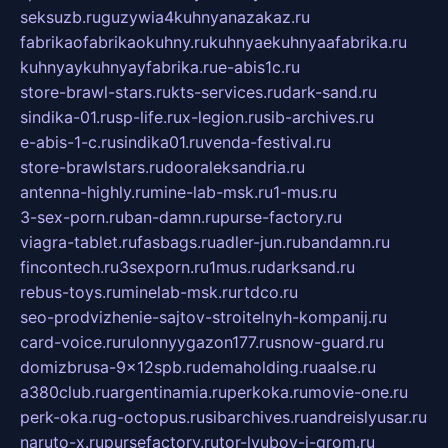
seksuzb.ru
guzywia4kuhnyanazakaz.ru
fabrikaofabrikaokuhny.ru
kuhnyaekuhnyaafabrika.ru
kuhnyaykuhnyayfabrika.ru
e-abis1c.ru
store-brawl-stars.ru
kts-services.ru
dark-sand.ru
sindika-01.ru
sp-life.ru
x-legion.ru
sib-archives.ru
e-abis-1-c.ru
sindika01.ru
venda-festival.ru
store-brawlstars.ru
dooraleksandria.ru
antenna-highly.ru
mine-lab-msk.ru
1-mus.ru
3-sex-porn.ru
ban-damn.ru
purse-factory.ru
viagra-tablet.ru
fasbags.ru
adler-jun.ru
bandamn.ru
fincontech.ru
3sexporn.ru
1mus.ru
darksand.ru
rebus-toys.ru
minelab-msk.ru
rtdco.ru
seo-prodvizhenie-sajtov-stroitelnyh-kompanij.ru
card-voice.ru
rulonnyygazon177.ru
snow-guard.ru
domizbrusa-9x12spb.ru
demaholding.ru
aalse.ru
a380club.ru
argentinamia.ru
perkoka.ru
movie-one.ru
perk-oka.ru
g-octopus.ru
sibarchives.ru
andreislyusar.ru
naruto-x.ru
pursefactory.ru
tor-lyubov-i-grom.ru