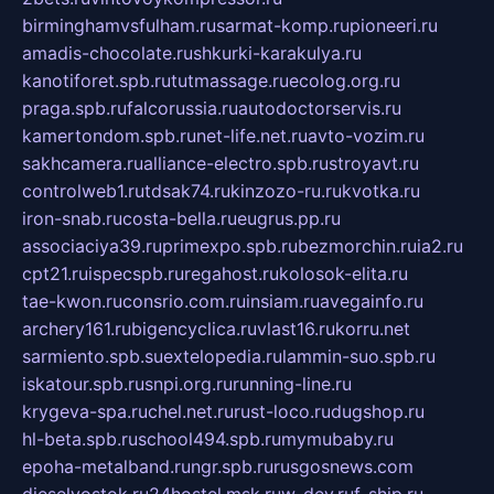
birminghamvsfulham.ru
sarmat-komp.ru
pioneeri.ru
amadis-chocolate.ru
shkurki-karakulya.ru
kanotiforet.spb.ru
tutmassage.ru
ecolog.org.ru
praga.spb.ru
falcorussia.ru
autodoctorservis.ru
kamertondom.spb.ru
net-life.net.ru
avto-vozim.ru
sakhcamera.ru
alliance-electro.spb.ru
stroyavt.ru
controlweb1.ru
tdsak74.ru
kinzozo-ru.ru
kvotka.ru
iron-snab.ru
costa-bella.ru
eugrus.pp.ru
associaciya39.ru
primexpo.spb.ru
bezmorchin.ru
ia2.ru
cpt21.ru
ispecspb.ru
regahost.ru
kolosok-elita.ru
tae-kwon.ru
consrio.com.ru
insiam.ru
avegainfo.ru
archery161.ru
bigencyclica.ru
vlast16.ru
korru.net
sarmiento.spb.su
extelopedia.ru
lammin-suo.spb.ru
iskatour.spb.ru
snpi.org.ru
running-line.ru
krygeva-spa.ru
chel.net.ru
rust-loco.ru
dugshop.ru
hl-beta.spb.ru
school494.spb.ru
mymubaby.ru
epoha-metalband.ru
ngr.spb.ru
rusgosnews.com
dieselvostok.ru
24hostel.msk.ru
w-dev.ru
f-ship.ru