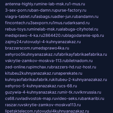
antenna-highly.ru
mine-lab-msk.ru
1-mus.ru
3-sex-porn.ru
ban-damn.ru
purse-factory.ru
viagra-tablet.ru
fasbags.ru
adler-jun.ru
bandamn.ru
fincontech.ru
3sexporn.ru
1mus.ru
darksand.ru
rebus-toys.ru
minelab-msk.ru
alabuga-cityhotel.ru
medsprawo-4-ka.ru
2864420.ru
blagodarenie-spb.ru
zajmy24.ru
tovudyi-4-kuhnyanazakaz.ru
brazzerscom.ru
medsprawo4ka.ru
xehyroo5kuhnyanazakaz.ru
fabrikayfabrikaefabrika.ru
vskrytie-zamkov-moskva-113.ru
biletnadom.ru
zed-online.ru
pimchax.ru
brazzers-hd.ru
z-host.ru
kitubeu2kuhnyanazakaz.ru
naperekate.ru
kuhnyaofabrikaufabrik.ru
kitubeu-2-kuhnyanazakaz.ru
xehyroo-5-kuhnyanazakaz.ru
cs-68.ru
guzywia-4-kuhnyanazakaz.ru
mir-tk.ru
vlknrussia.ru
cs68.ru
vladivostok-map.ru
video-seks.ru
bankaribi.ru
raszar.ru
vskrytie-zamkov-moskva113.ru
lipetsktelecom.ru
tovudyi4kuhnyanazakaz.ru