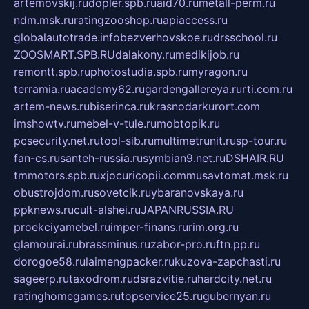
artemovskij.ru
dopler.spb.ru
aid70.ru
metall-perm.ru
ndm.msk.ru
ratingzooshop.ru
apiaccess.ru
globalautotrade.info
bezverhovskoe.ru
drsschool.ru
ZOOSMART.SPB.RU
dalakony.ru
medikijob.ru
remontt.spb.ru
photostudia.spb.ru
myragon.ru
terramia.ru
academy62.ru
gardengallereya.ru
rti.com.ru
artem-news.ru
biserinca.ru
krasnodarkurort.com
imshowtv.ru
mebel-v-tule.ru
mobtopik.ru
pcsecurity.net.ru
tool-sib.ru
multimetrunit.ru
sp-tour.ru
fan-cs.ru
santeh-russia.ru
symbian9.net.ru
DSHAIR.RU
tmmotors.spb.ru
xjocuricopii.com
musavtomat.msk.ru
obustrojdom.ru
sovetcik.ru
ybaranovskaya.ru
ppknews.ru
cult-alshei.ru
JAPANRUSSIA.RU
proekciyamebel.ru
imper-finans.ru
rim.org.ru
glamourai.ru
brassminus.ru
zabor-pro.ru
ftn.pp.ru
dorogoe58.ru
laimengpacker.ru
kuzova-zapchasti.ru
sageerp.ru
taxodrom.ru
dsrazvitie.ru
hardcity.net.ru
ratinghomegames.ru
topservice25.ru
gubernyan.ru