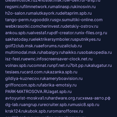
regsmi.ru
filmnetwork.ru
malinasp.ru
kinosvin.ru
h2o-salon.ru
malutkayork.ru
deltaprim.spb.ru
tango-perm.ru
gooddir.ru
sgv.su
multiki-online.com
webkrasotki.com
cherinvest.ru
detskiy-ostrov.ru
ankou.spb.ru
alvesta1.ru
pdf-creator.ru
nix-files.org.ru
sakhatoday.ru
elektrikersymboler.ru
sputnikyes.ru
golf2club.msk.ru
aeforums.ru
zallclub.ru
multimodal.msk.ru
habaigry.ru
haikko.ru
sobakopedia.ru
isz-fest.ru
ewnc.info
screensaver-clock.net.ru
volnav.spb.ru
comnat.ru
npf.net.ru
7bit.pp.ru
kalugatur.ru
tesiaes.ru
card.com.ru
kazanka.spb.ru
gildiya-kuznecov.ru
kameryboavision.ru
griffoncom.spb.ru
fabrika-emotsiy.ru
PARK-MATROSOVA.RU
agat.spb.ru
avtoyurist-moskva1.ru
hardware.org.ru
схема-авто.рф
dg-lab.ru
angrup.ru
recruiter.spb.ru
music8.spb.ru
krsk124.ru
kubok.spb.ru
romanofforex.ru