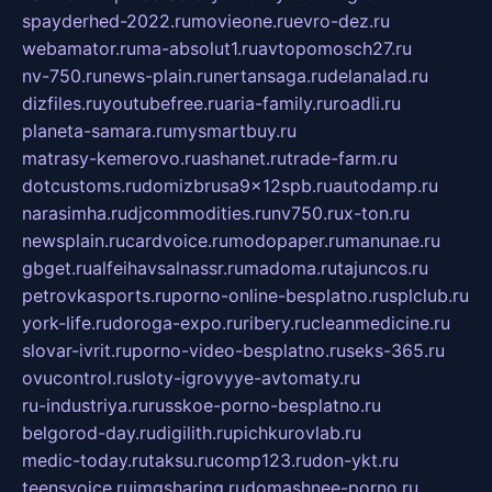
spayderhed-2022.ru
movieone.ru
evro-dez.ru
webamator.ru
ma-absolut1.ru
avtopomosch27.ru
nv-750.ru
news-plain.ru
nertansaga.ru
delanalad.ru
dizfiles.ru
youtubefree.ru
aria-family.ru
roadli.ru
planeta-samara.ru
mysmartbuy.ru
matrasy-kemerovo.ru
ashanet.ru
trade-farm.ru
dotcustoms.ru
domizbrusa9x12spb.ru
autodamp.ru
narasimha.ru
djcommodities.ru
nv750.ru
x-ton.ru
newsplain.ru
cardvoice.ru
modopaper.ru
manunae.ru
gbget.ru
alfeihavsalnassr.ru
madoma.ru
tajuncos.ru
petrovkasports.ru
porno-online-besplatno.ru
splclub.ru
york-life.ru
doroga-expo.ru
ribery.ru
cleanmedicine.ru
slovar-ivrit.ru
porno-video-besplatno.ru
seks-365.ru
ovucontrol.ru
sloty-igrovyye-avtomaty.ru
ru-industriya.ru
russkoe-porno-besplatno.ru
belgorod-day.ru
digilith.ru
pichkurovlab.ru
medic-today.ru
taksu.ru
comp123.ru
don-ykt.ru
teensvoice.ru
imgsharing.ru
domashnee-porno.ru