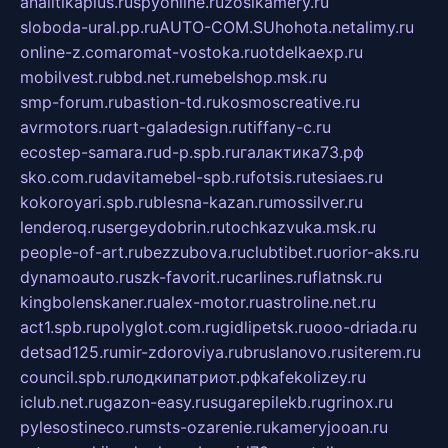
analitikaplus.ru
spyonline.ru
zosikamery.ru
sloboda-ural.pp.ru
AUTO-COM.SU
hohota.net
alimy.ru
online-z.com
aromat-vostoka.ru
otdelkaexp.ru
mobilvest.ru
bbd.net.ru
mebelshop.msk.ru
smp-forum.ru
bastion-td.ru
kosmoscreative.ru
avrmotors.ru
art-galadesign.ru
tiffany-c.ru
ecostep-samara.ru
d-p.spb.ru
галактика73.рф
sko.com.ru
davitamebel-spb.ru
fotsis.ru
tesiaes.ru
kokoroyari.spb.ru
blesna-kazan.ru
mossilver.ru
lenderoq.ru
sergeydobrin.ru
tochkazvuka.msk.ru
people-of-art.ru
bezzubova.ru
clubtibet.ru
orior-aks.ru
dynamoauto.ru
szk-favorit.ru
carlines.ru
flatnsk.ru
kingbolenskaner.ru
alex-motor.ru
astroline.net.ru
act1.spb.ru
polyglot.com.ru
gidlipetsk.ru
ooo-driada.ru
detsad125.ru
mir-zdoroviya.ru
bruslanovo.ru
siterem.ru
council.spb.ru
лодкипатриот.рф
kafekolizey.ru
iclub.net.ru
gazon-easy.ru
sugarepilekb.ru
grinox.ru
pylesostineco.ru
msts-ozarenie.ru
kameryjooan.ru