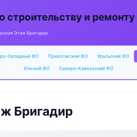
о строительству и ремонту
рская Этаж Бригадир
ро-Западный ФО
Приволжский ФО
Уральский ФО
Южный ФО
Северо-Кавказский ФО
аж Бригадир