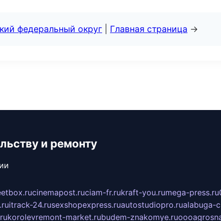
ский федеральный округ
|
Главная страница
→
льству и ремонту
сии
eetbox.ru
cinemapost.ru
ciam-fr.ru
kraft-you.ru
mega-press.ru
.ru
itrack-24.ru
sexshopexpress.ru
autostudiopro.ru
alabuga-ci
ru
korolevremont-market.ru
budem-znakomye.ru
oooagrosna