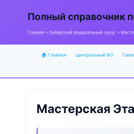
Полный справочник п
Главная
»
Сибирский федеральный округ
» Масте
🏠 Главная
Центральный ФО
Севе
Мастерская Эт