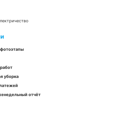
электричество
ми
 фотоэтапы
 работ
ая уборка
платежей
женедельный отчёт