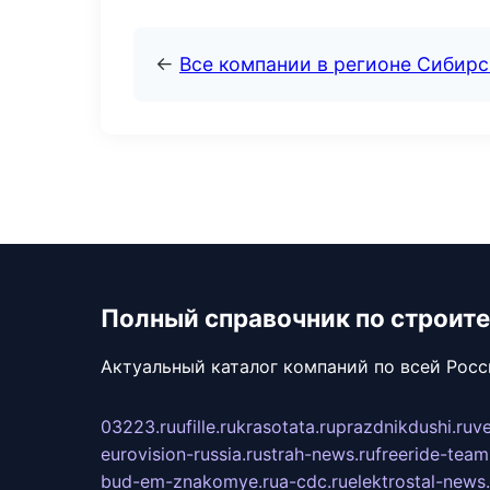
←
Все компании в регионе Сибир
Полный справочник по строите
Актуальный каталог компаний по всей Рос
03223.ru
ufille.ru
krasotata.ru
prazdnikdushi.ru
v
eurovision-russia.ru
strah-news.ru
freeride-team
bud-em-znakomye.ru
a-cdc.ru
elektrostal-news.