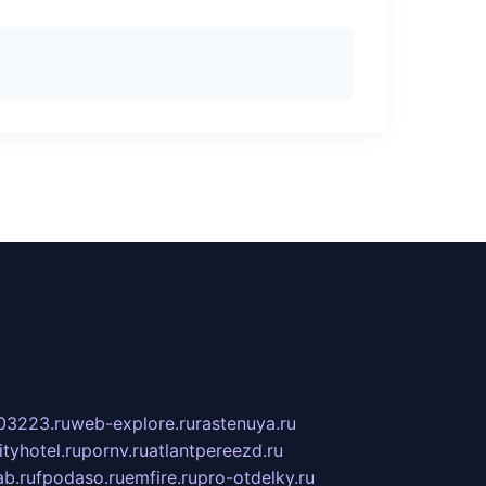
03223.ru
web-explore.ru
rastenuya.ru
tyhotel.ru
pornv.ru
atlantpereezd.ru
b.ru
fpodaso.ru
emfire.ru
pro-otdelky.ru