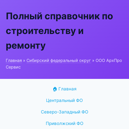
Полный справочник по
строительству и
ремонту
Главная
»
Сибирский федеральный округ
» ООО АрхПро
Сервис
🏠 Главная
Центральный ФО
Северо-Западный ФО
Приволжский ФО