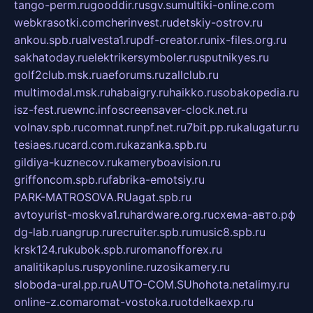
tango-perm.ru
gooddir.ru
sgv.su
multiki-online.com
webkrasotki.com
cherinvest.ru
detskiy-ostrov.ru
ankou.spb.ru
alvesta1.ru
pdf-creator.ru
nix-files.org.ru
sakhatoday.ru
elektrikersymboler.ru
sputnikyes.ru
golf2club.msk.ru
aeforums.ru
zallclub.ru
multimodal.msk.ru
habaigry.ru
haikko.ru
sobakopedia.ru
isz-fest.ru
ewnc.info
screensaver-clock.net.ru
volnav.spb.ru
comnat.ru
npf.net.ru
7bit.pp.ru
kalugatur.ru
tesiaes.ru
card.com.ru
kazanka.spb.ru
gildiya-kuznecov.ru
kameryboavision.ru
griffoncom.spb.ru
fabrika-emotsiy.ru
PARK-MATROSOVA.RU
agat.spb.ru
avtoyurist-moskva1.ru
hardware.org.ru
схема-авто.рф
dg-lab.ru
angrup.ru
recruiter.spb.ru
music8.spb.ru
krsk124.ru
kubok.spb.ru
romanofforex.ru
analitikaplus.ru
spyonline.ru
zosikamery.ru
sloboda-ural.pp.ru
AUTO-COM.SU
hohota.net
alimy.ru
online-z.com
aromat-vostoka.ru
otdelkaexp.ru