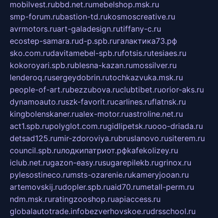
mobilvest.ru
bbd.net.ru
mebelshop.msk.ru
smp-forum.ru
bastion-td.ru
kosmoscreative.ru
avrmotors.ru
art-galadesign.ru
tiffany-c.ru
ecostep-samara.ru
d-p.spb.ru
галактика73.рф
sko.com.ru
davitamebel-spb.ru
fotsis.ru
tesiaes.ru
kokoroyari.spb.ru
blesna-kazan.ru
mossilver.ru
lenderoq.ru
sergeydobrin.ru
tochkazvuka.msk.ru
people-of-art.ru
bezzubova.ru
clubtibet.ru
orior-aks.ru
dynamoauto.ru
szk-favorit.ru
carlines.ru
flatnsk.ru
kingbolenskaner.ru
alex-motor.ru
astroline.net.ru
act1.spb.ru
polyglot.com.ru
gidlipetsk.ru
ooo-driada.ru
detsad125.ru
mir-zdoroviya.ru
bruslanovo.ru
siterem.ru
council.spb.ru
лодкипатриот.рф
kafekolizey.ru
iclub.net.ru
gazon-easy.ru
sugarepilekb.ru
grinox.ru
pylesostineco.ru
msts-ozarenie.ru
kameryjooan.ru
artemovskij.ru
dopler.spb.ru
aid70.ru
metall-perm.ru
ndm.msk.ru
ratingzooshop.ru
apiaccess.ru
globalautotrade.info
bezverhovskoe.ru
drsschool.ru