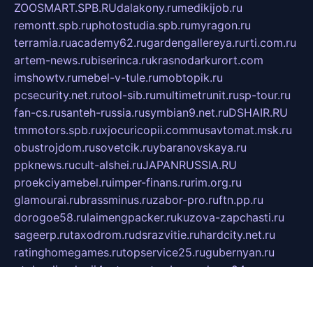
ZOOSMART.SPB.RU
dalakony.ru
medikijob.ru
remontt.spb.ru
photostudia.spb.ru
myragon.ru
terramia.ru
academy62.ru
gardengallereya.ru
rti.com.ru
artem-news.ru
biserinca.ru
krasnodarkurort.com
imshowtv.ru
mebel-v-tule.ru
mobtopik.ru
pcsecurity.net.ru
tool-sib.ru
multimetrunit.ru
sp-tour.ru
fan-cs.ru
santeh-russia.ru
symbian9.net.ru
DSHAIR.RU
tmmotors.spb.ru
xjocuricopii.com
musavtomat.msk.ru
obustrojdom.ru
sovetcik.ru
ybaranovskaya.ru
ppknews.ru
cult-alshei.ru
JAPANRUSSIA.RU
proekciyamebel.ru
imper-finans.ru
rim.org.ru
glamourai.ru
brassminus.ru
zabor-pro.ru
ftn.pp.ru
dorogoe58.ru
laimengpacker.ru
kuzova-zapchasti.ru
sageerp.ru
taxodrom.ru
dsrazvitie.ru
hardcity.net.ru
ratinghomegames.ru
topservice25.ru
gubernyan.ru
gtglasslined.ru
ii4.ru
tssport.spb.ru
andorra24.com
blackwallstreet.ru
oboimos.ru
optim-doors.com.ru
ikuch.ru
nycr.org.ru
npa21.ru
vremya-ch.spb.ru