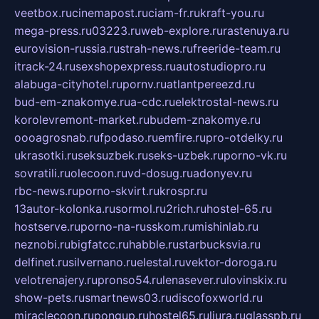
veetbox.ru
cinemapost.ru
ciam-fr.ru
kraft-you.ru
mega-press.ru
03223.ru
web-explore.ru
rastenuya.ru
eurovision-russia.ru
strah-news.ru
freeride-team.ru
itrack-24.ru
sexshopexpress.ru
autostudiopro.ru
alabuga-cityhotel.ru
pornv.ru
atlantpereezd.ru
bud-em-znakomye.ru
a-cdc.ru
elektrostal-news.ru
korolevremont-market.ru
budem-znakomye.ru
oooagrosnab.ru
fpodaso.ru
emfire.ru
pro-otdelky.ru
ukrasotki.ru
seksuzbek.ru
seks-uzbek.ru
porno-vk.ru
sovratili.ru
olecoon.ru
vd-dosug.ru
adonyev.ru
rbc-news.ru
porno-skvirt.ru
krospr.ru
13autor-kolonka.ru
sormol.ru
2rich.ru
hostel-65.ru
hostserve.ru
porno-na-russkom.ru
mishinlab.ru
neznobi.ru
bigfatcc.ru
habble.ru
starbucksvia.ru
delfinet.ru
silvernano.ru
elestal.ru
vektor-doroga.ru
velotrenajery.ru
pronso54.ru
lenasever.ru
lovinskix.ru
show-pets.ru
smartnews03.ru
discofoxworld.ru
miraclecoon.ru
pongup.ru
hostel65.ru
liura.ru
glasspb.ru