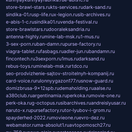
store-brawl-stars.ru
kts-services.ru
dark-sand.ru
sindika-01.ru
sp-life.ru
x-legion.ru
sib-archives.ru
e-abis-1-c.ru
sindika01.ru
venda-festival.ru
store-brawlstars.ru
dooraleksandria.ru
antenna-highly.ru
mine-lab-msk.ru
1-mus.ru
3-sex-porn.ru
ban-damn.ru
purse-factory.ru
viagra-tablet.ru
fasbags.ru
adler-jun.ru
bandamn.ru
fincontech.ru
3sexporn.ru
1mus.ru
darksand.ru
rebus-toys.ru
minelab-msk.ru
rtdco.ru
seo-prodvizhenie-sajtov-stroitelnyh-kompanij.ru
card-voice.ru
rulonnyygazon177.ru
snow-guard.ru
domizbrusa-9x12spb.ru
demaholding.ru
aalse.ru
a380club.ru
argentinamia.ru
perkoka.ru
movie-one.ru
perk-oka.ru
g-octopus.ru
sibarchives.ru
andreislyusar.ru
naruto-x.ru
pursefactory.ru
tor-lyubov-i-grom.ru
spayderhed-2022.ru
movieone.ru
evro-dez.ru
webamator.ru
ma-absolut1.ru
avtopomosch27.ru