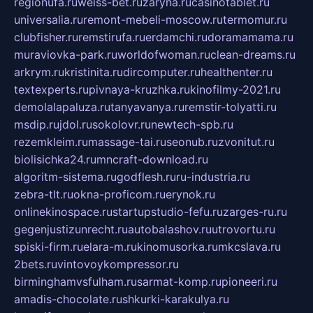
regionufa.ru
weiss-bet.ru
zaryna.ru
casinotablet.ru
universalia.ru
remont-mebeli-moscow.ru
termomur.ru
clubfisher.ru
remstirufa.ru
erdamchi.ru
doramamama.ru
muraviovka-park.ru
worldofwoman.ru
clean-dreams.ru
arkrym.ru
kristinita.ru
dircomputer.ru
healthenter.ru
textexperts.ru
pivnaya-kruzhka.ru
kinofilmy-2021.ru
demolalapaluza.ru
tanyavanya.ru
remstir-tolyatti.ru
msdip.ru
jdol.ru
sokolovr.ru
newtech-spb.ru
rezemkleim.ru
massage-tai.ru
seonub.ru
zvonitut.ru
biolisichka24.ru
mncraft-download.ru
algoritm-sistema.ru
godflesh.ru
ru-industria.ru
zebra-tlt.ru
okna-proficom.ru
erynok.ru
onlinekinospace.ru
startupstudio-fefu.ru
zarges-ru.ru
gegenjustizunrecht.ru
autobalashov.ru
utrovortu.ru
spiski-firm.ru
elara-m.ru
kinomusorka.ru
mkcslava.ru
2bets.ru
vintovoykompressor.ru
birminghamvsfulham.ru
sarmat-komp.ru
pioneeri.ru
amadis-chocolate.ru
shkurki-karakulya.ru