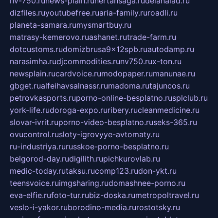
nv-750.ru
news-plain.ru
nertansaga.ru
delanalad.ru
dizfiles.ru
youtubefree.ru
aria-family.ru
roadli.ru
planeta-samara.ru
mysmartbuy.ru
matrasy-kemerovo.ru
ashanet.ru
trade-farm.ru
dotcustoms.ru
domizbrusa9x12spb.ru
autodamp.ru
narasimha.ru
djcommodities.ru
nv750.ru
x-ton.ru
newsplain.ru
cardvoice.ru
modopaper.ru
manunae.ru
gbget.ru
alfeihavsalnassr.ru
madoma.ru
tajuncos.ru
petrovkasports.ru
porno-online-besplatno.ru
splclub.ru
york-life.ru
doroga-expo.ru
ribery.ru
cleanmedicine.ru
slovar-ivrit.ru
porno-video-besplatno.ru
seks-365.ru
ovucontrol.ru
sloty-igrovyye-avtomaty.ru
ru-industriya.ru
russkoe-porno-besplatno.ru
belgorod-day.ru
digilith.ru
pichkurovlab.ru
medic-today.ru
taksu.ru
comp123.ru
don-ykt.ru
teensvoice.ru
imgsharing.ru
domashnee-porno.ru
eva-elfie.ru
foto-tur.ru
biz-doska.ru
metropoltravel.ru
veslo-i-yakor.ru
borodino-media.ru
rostotsky.ru