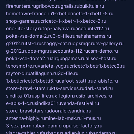
firehunters.ru
gribowo.ru
gnalis.ru
bulkitula.ru
hometown-france.ru
1-xbeticricetc-1-xbetti-5.ru
shop-garena.ru
cricetc-1-xbetr-1-xbetcc-2.ru
one-life-story.ru
top-halyava.ru
accounts112.ru
poka-vse-doma-2.ru
3-d-file.ru
hahahaharms.ru
g2012.ru
tst-1.ru
shaggy-cat.ru
opsmgr.ru
ev-gallery.ru
g-2012.ru
ops-mgr.ru
accounts-112.ru
csm-demo.ru
poka-vse-doma2.ru
airgungames.ru
allseo-host.ru
tehosmotre.ru
varieta-yug.ru
cricetc1xbetr1xbetcc2.ru
raytor-d.ru
atillagunn.ru
3d-file.ru
1xbeticricetc1xbetti5.ru
uafoot-statti.ru
e-abis1c.ru
store-brawl-stars.ru
kts-services.ru
dark-sand.ru
sindika-01.ru
sp-life.ru
x-legion.ru
sib-archives.ru
e-abis-1-c.ru
sindika01.ru
venda-festival.ru
store-brawlstars.ru
dooraleksandria.ru
antenna-highly.ru
mine-lab-msk.ru
1-mus.ru
3-sex-porn.ru
ban-damn.ru
purse-factory.ru
viagra-tablet.ru
fasbags.ru
adler-jun.ru
bandamn.ru