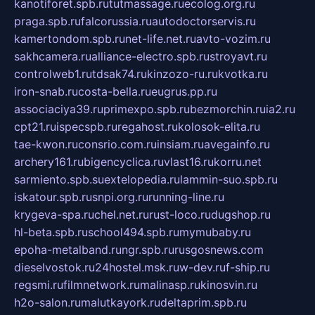
kanotiforet.spb.ru
tutmassage.ru
ecolog.org.ru
praga.spb.ru
falcorussia.ru
autodoctorservis.ru
kamertondom.spb.ru
net-life.net.ru
avto-vozim.ru
sakhcamera.ru
alliance-electro.spb.ru
stroyavt.ru
controlweb1.ru
tdsak74.ru
kinzozo-ru.ru
kvotka.ru
iron-snab.ru
costa-bella.ru
eugrus.pp.ru
associaciya39.ru
primexpo.spb.ru
bezmorchin.ru
ia2.ru
cpt21.ru
ispecspb.ru
regahost.ru
kolosok-elita.ru
tae-kwon.ru
consrio.com.ru
insiam.ru
avegainfo.ru
archery161.ru
bigencyclica.ru
vlast16.ru
korru.net
sarmiento.spb.su
extelopedia.ru
lammin-suo.spb.ru
iskatour.spb.ru
snpi.org.ru
running-line.ru
krygeva-spa.ru
chel.net.ru
rust-loco.ru
dugshop.ru
hl-beta.spb.ru
school494.spb.ru
mymubaby.ru
epoha-metalband.ru
ngr.spb.ru
rusgosnews.com
dieselvostok.ru
24hostel.msk.ru
w-dev.ru
f-ship.ru
regsmi.ru
filmnetwork.ru
malinasp.ru
kinosvin.ru
h2o-salon.ru
malutkayork.ru
deltaprim.spb.ru