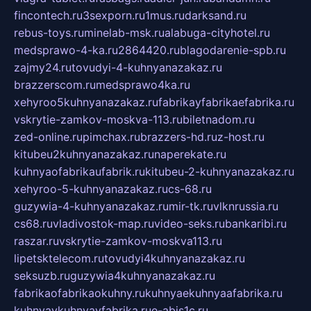
fincontech.ru
3sexporn.ru
1mus.ru
darksand.ru
rebus-toys.ru
minelab-msk.ru
alabuga-cityhotel.ru
medsprawo-4-ka.ru
2864420.ru
blagodarenie-spb.ru
zajmy24.ru
tovudyi-4-kuhnyanazakaz.ru
brazzerscom.ru
medsprawo4ka.ru
xehyroo5kuhnyanazakaz.ru
fabrikayfabrikaefabrika.ru
vskrytie-zamkov-moskva-113.ru
biletnadom.ru
zed-online.ru
pimchax.ru
brazzers-hd.ru
z-host.ru
kitubeu2kuhnyanazakaz.ru
naperekate.ru
kuhnyaofabrikaufabrik.ru
kitubeu-2-kuhnyanazakaz.ru
xehyroo-5-kuhnyanazakaz.ru
cs-68.ru
guzywia-4-kuhnyanazakaz.ru
mir-tk.ru
vlknrussia.ru
cs68.ru
vladivostok-map.ru
video-seks.ru
bankaribi.ru
raszar.ru
vskrytie-zamkov-moskva113.ru
lipetsktelecom.ru
tovudyi4kuhnyanazakaz.ru
seksuzb.ru
guzywia4kuhnyanazakaz.ru
fabrikaofabrikaokuhny.ru
kuhnyaekuhnyaafabrika.ru
kuhnyaykuhnyayfabrika.ru
e-abis1c.ru