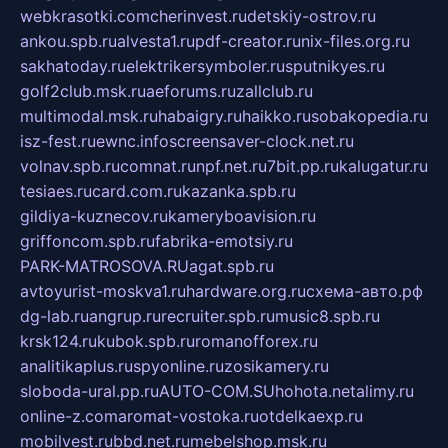
webkrasotki.com
cherinvest.ru
detskiy-ostrov.ru
ankou.spb.ru
alvesta1.ru
pdf-creator.ru
nix-files.org.ru
sakhatoday.ru
elektrikersymboler.ru
sputnikyes.ru
golf2club.msk.ru
aeforums.ru
zallclub.ru
multimodal.msk.ru
habaigry.ru
haikko.ru
sobakopedia.ru
isz-fest.ru
ewnc.info
screensaver-clock.net.ru
volnav.spb.ru
comnat.ru
npf.net.ru
7bit.pp.ru
kalugatur.ru
tesiaes.ru
card.com.ru
kazanka.spb.ru
gildiya-kuznecov.ru
kameryboavision.ru
griffoncom.spb.ru
fabrika-emotsiy.ru
PARK-MATROSOVA.RU
agat.spb.ru
avtoyurist-moskva1.ru
hardware.org.ru
схема-авто.рф
dg-lab.ru
angrup.ru
recruiter.spb.ru
music8.spb.ru
krsk124.ru
kubok.spb.ru
romanofforex.ru
analitikaplus.ru
spyonline.ru
zosikamery.ru
sloboda-ural.pp.ru
AUTO-COM.SU
hohota.net
alimy.ru
online-z.com
aromat-vostoka.ru
otdelkaexp.ru
mobilvest.ru
bbd.net.ru
mebelshop.msk.ru