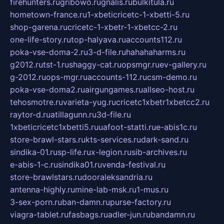
firehunters.ru
gribowo.ru
gnalis.ru
bulkitula.ru
hometown-france.ru
1-xbeticricetc-1-xbetti-5.ru
shop-garena.ru
cricetc-1-xbetr-1-xbetcc-2.ru
one-life-story.ru
top-halyava.ru
accounts112.ru
poka-vse-doma-2.ru
3-d-file.ru
hahahaharms.ru
g2012.ru
tst-1.ru
shaggy-cat.ru
opsmgr.ru
ev-gallery.ru
g-2012.ru
ops-mgr.ru
accounts-112.ru
csm-demo.ru
poka-vse-doma2.ru
airgungames.ru
allseo-host.ru
tehosmotre.ru
varieta-yug.ru
cricetc1xbetr1xbetcc2.ru
raytor-d.ru
atillagunn.ru
3d-file.ru
1xbeticricetc1xbetti5.ru
uafoot-statti.ru
e-abis1c.ru
store-brawl-stars.ru
kts-services.ru
dark-sand.ru
sindika-01.ru
sp-life.ru
x-legion.ru
sib-archives.ru
e-abis-1-c.ru
sindika01.ru
venda-festival.ru
store-brawlstars.ru
dooraleksandria.ru
antenna-highly.ru
mine-lab-msk.ru
1-mus.ru
3-sex-porn.ru
ban-damn.ru
purse-factory.ru
viagra-tablet.ru
fasbags.ru
adler-jun.ru
bandamn.ru