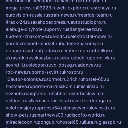
veetbox.ru
cinemapost.ru
ciam-fr.ru
kraft-you.ru
mega-press.ru
03223.ru
web-explore.ru
rastenuya.ru
eurovision-russia.ru
strah-news.ru
freeride-team.ru
itrack-24.ru
sexshopexpress.ru
autostudiopro.ru
alabuga-cityhotel.ru
pornv.ru
atlantpereezd.ru
bud-em-znakomye.ru
a-cdc.ru
elektrostal-news.ru
korolevremont-market.ru
budem-znakomye.ru
oooagrosnab.ru
fpodaso.ru
emfire.ru
pro-otdelky.ru
ukrasotki.ru
seksuzbek.ru
seks-uzbek.ru
porno-vk.ru
sovratili.ru
olecoon.ru
vd-dosug.ru
adonyev.ru
rbc-news.ru
porno-skvirt.ru
krospr.ru
13autor-kolonka.ru
sormol.ru
2rich.ru
hostel-65.ru
hostserve.ru
porno-na-russkom.ru
mishinlab.ru
neznobi.ru
bigfatcc.ru
habble.ru
starbucksvia.ru
delfinet.ru
silvernano.ru
elestal.ru
vektor-doroga.ru
velotrenajery.ru
pronso54.ru
lenasever.ru
lovinskix.ru
show-pets.ru
smartnews03.ru
discofoxworld.ru
miraclecoon.ru
pongup.ru
hostel65.ru
liura.ru
glasspb.ru