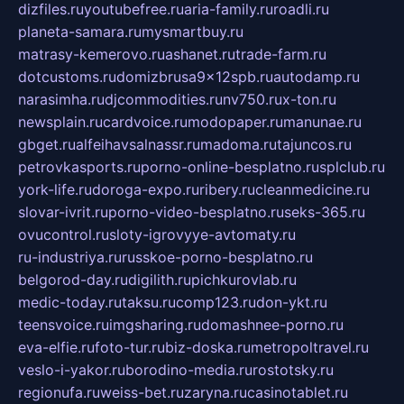
dizfiles.ru
youtubefree.ru
aria-family.ru
roadli.ru
planeta-samara.ru
mysmartbuy.ru
matrasy-kemerovo.ru
ashanet.ru
trade-farm.ru
dotcustoms.ru
domizbrusa9x12spb.ru
autodamp.ru
narasimha.ru
djcommodities.ru
nv750.ru
x-ton.ru
newsplain.ru
cardvoice.ru
modopaper.ru
manunae.ru
gbget.ru
alfeihavsalnassr.ru
madoma.ru
tajuncos.ru
petrovkasports.ru
porno-online-besplatno.ru
splclub.ru
york-life.ru
doroga-expo.ru
ribery.ru
cleanmedicine.ru
slovar-ivrit.ru
porno-video-besplatno.ru
seks-365.ru
ovucontrol.ru
sloty-igrovyye-avtomaty.ru
ru-industriya.ru
russkoe-porno-besplatno.ru
belgorod-day.ru
digilith.ru
pichkurovlab.ru
medic-today.ru
taksu.ru
comp123.ru
don-ykt.ru
teensvoice.ru
imgsharing.ru
domashnee-porno.ru
eva-elfie.ru
foto-tur.ru
biz-doska.ru
metropoltravel.ru
veslo-i-yakor.ru
borodino-media.ru
rostotsky.ru
regionufa.ru
weiss-bet.ru
zaryna.ru
casinotablet.ru