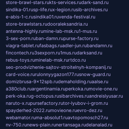
store-brawl-stars.ru
kts-services.ru
dark-sand.ru
sindika-01.ru
sp-life.ru
x-legion.ru
sib-archives.ru
e-abis-1-c.ru
sindika01.ru
venda-festival.ru
store-brawlstars.ru
dooraleksandria.ru
antenna-highly.ru
mine-lab-msk.ru
1-mus.ru
3-sex-porn.ru
ban-damn.ru
purse-factory.ru
viagra-tablet.ru
fasbags.ru
adler-jun.ru
bandamn.ru
fincontech.ru
3sexporn.ru
1mus.ru
darksand.ru
rebus-toys.ru
minelab-msk.ru
rtdco.ru
seo-prodvizhenie-sajtov-stroitelnyh-kompanij.ru
card-voice.ru
rulonnyygazon177.ru
snow-guard.ru
domizbrusa-9x12spb.ru
demaholding.ru
aalse.ru
a380club.ru
argentinamia.ru
perkoka.ru
movie-one.ru
perk-oka.ru
g-octopus.ru
sibarchives.ru
andreislyusar.ru
naruto-x.ru
pursefactory.ru
tor-lyubov-i-grom.ru
spayderhed-2022.ru
movieone.ru
evro-dez.ru
webamator.ru
ma-absolut1.ru
avtopomosch27.ru
nv-750.ru
news-plain.ru
nertansaga.ru
delanalad.ru