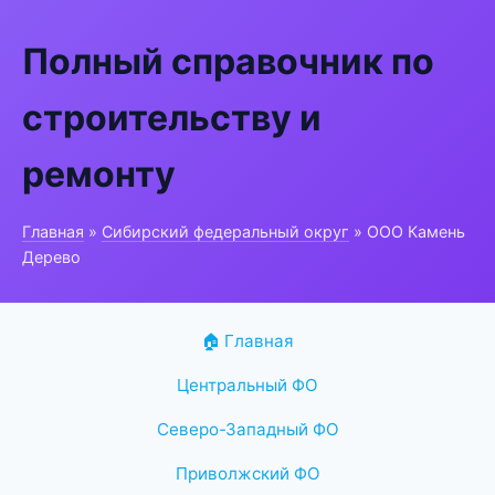
Полный справочник по
строительству и
ремонту
Главная
»
Сибирский федеральный округ
» ООО Камень
Дерево
🏠 Главная
Центральный ФО
Северо-Западный ФО
Приволжский ФО