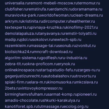
universalia.ru
remont-mebeli-moscow.ru
termomur.ru
clubfisher.ru
remstirufa.ru
erdamchi.ru
doramamama.ru
muraviovka-park.ru
worldofwoman.ru
clean-dreams.ru
arkrym.ru
kristinita.ru
dircomputer.ru
healthenter.ru
textexperts.ru
pivnaya-kruzhka.ru
kinofilmy-2021.ru
demolalapaluza.ru
tanyavanya.ru
remstir-tolyatti.ru
msdip.ru
jdol.ru
sokolovr.ru
newtech-spb.ru
rezemkleim.ru
massage-tai.ru
seonub.ru
zvonitut.ru
biolisichka24.ru
mncraft-download.ru
algoritm-sistema.ru
godflesh.ru
ru-industria.ru
zebra-tlt.ru
okna-proficom.ru
erynok.ru
onlinekinospace.ru
startupstudio-fefu.ru
zarges-ru.ru
gegenjustizunrecht.ru
autobalashov.ru
utrovortu.ru
spiski-firm.ru
elara-m.ru
kinomusorka.ru
mkcslava.ru
2bets.ru
vintovoykompressor.ru
birminghamvsfulham.ru
sarmat-komp.ru
pioneeri.ru
amadis-chocolate.ru
shkurki-karakulya.ru
kanotiforet.spb.ru
tutmassage.ru
ecolog.org.ru