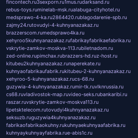
fincontech.ru
3sexporn.ru
1mus.ru
darksand.ru
rebus-toys.ru
minelab-msk.ru
alabuga-cityhotel.ru
medsprawo-4-ka.ru
2864420.ru
blagodarenie-spb.ru
zajmy24.ru
tovudyi-4-kuhnyanazakaz.ru
brazzerscom.ru
medsprawo4ka.ru
xehyroo5kuhnyanazakaz.ru
fabrikayfabrikaefabrika.ru
vskrytie-zamkov-moskva-113.ru
biletnadom.ru
zed-online.ru
pimchax.ru
brazzers-hd.ru
z-host.ru
kitubeu2kuhnyanazakaz.ru
naperekate.ru
kuhnyaofabrikaufabrik.ru
kitubeu-2-kuhnyanazakaz.ru
xehyroo-5-kuhnyanazakaz.ru
cs-68.ru
guzywia-4-kuhnyanazakaz.ru
mir-tk.ru
vlknrussia.ru
cs68.ru
vladivostok-map.ru
video-seks.ru
bankaribi.ru
raszar.ru
vskrytie-zamkov-moskva113.ru
lipetsktelecom.ru
tovudyi4kuhnyanazakaz.ru
seksuzb.ru
guzywia4kuhnyanazakaz.ru
fabrikaofabrikaokuhny.ru
kuhnyaekuhnyaafabrika.ru
kuhnyaykuhnyayfabrika.ru
e-abis1c.ru