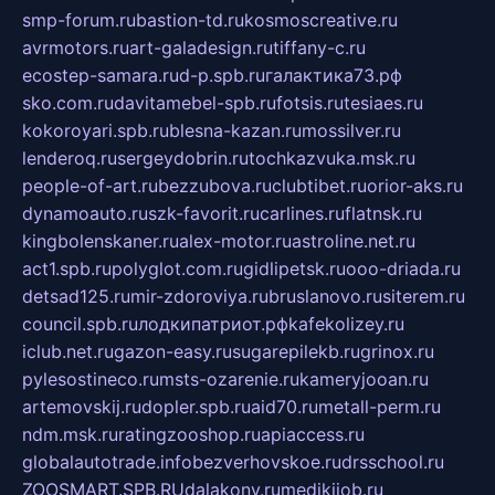
smp-forum.ru
bastion-td.ru
kosmoscreative.ru
avrmotors.ru
art-galadesign.ru
tiffany-c.ru
ecostep-samara.ru
d-p.spb.ru
галактика73.рф
sko.com.ru
davitamebel-spb.ru
fotsis.ru
tesiaes.ru
kokoroyari.spb.ru
blesna-kazan.ru
mossilver.ru
lenderoq.ru
sergeydobrin.ru
tochkazvuka.msk.ru
people-of-art.ru
bezzubova.ru
clubtibet.ru
orior-aks.ru
dynamoauto.ru
szk-favorit.ru
carlines.ru
flatnsk.ru
kingbolenskaner.ru
alex-motor.ru
astroline.net.ru
act1.spb.ru
polyglot.com.ru
gidlipetsk.ru
ooo-driada.ru
detsad125.ru
mir-zdoroviya.ru
bruslanovo.ru
siterem.ru
council.spb.ru
лодкипатриот.рф
kafekolizey.ru
iclub.net.ru
gazon-easy.ru
sugarepilekb.ru
grinox.ru
pylesostineco.ru
msts-ozarenie.ru
kameryjooan.ru
artemovskij.ru
dopler.spb.ru
aid70.ru
metall-perm.ru
ndm.msk.ru
ratingzooshop.ru
apiaccess.ru
globalautotrade.info
bezverhovskoe.ru
drsschool.ru
ZOOSMART.SPB.RU
dalakony.ru
medikijob.ru