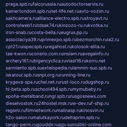
praga.spb.ru
falcorussia.ru
autodoctorservis.ru
kamertondom.spb.ru
net-life.net.ru
avto-vozim.ru
sakhcamera.ru
alliance-electro.spb.ru
stroyavt.ru
controlweb1.ru
tdsak74.ru
kinzozo-ru.ru
kvotka.ru
iron-snab.ru
costa-bella.ru
eugrus.pp.ru
associaciya39.ru
primexpo.spb.ru
bezmorchin.ru
ia2.ru
cpt21.ru
ispecspb.ru
regahost.ru
kolosok-elita.ru
tae-kwon.ru
consrio.com.ru
insiam.ru
avegainfo.ru
archery161.ru
bigencyclica.ru
vlast16.ru
korru.net
sarmiento.spb.su
extelopedia.ru
lammin-suo.spb.ru
iskatour.spb.ru
snpi.org.ru
running-line.ru
krygeva-spa.ru
chel.net.ru
rust-loco.ru
dugshop.ru
hl-beta.spb.ru
school494.spb.ru
mymubaby.ru
epoha-metalband.ru
ngr.spb.ru
rusgosnews.com
dieselvostok.ru
24hostel.msk.ru
w-dev.ru
f-ship.ru
regsmi.ru
filmnetwork.ru
malinasp.ru
kinosvin.ru
h2o-salon.ru
malutkayork.ru
deltaprim.spb.ru
tango-perm.ru
gooddir.ru
sgv.su
multiki-online.com