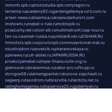
remontt.spb.ru
photostudia.spb.ru
myragon.ru
terramia.ru
academy62.ru
gardengallereya.ru
rti.com.ru
artem-news.ru
biserinca.ru
krasnodarkurort.com
imshowtv.ru
mebel-v-tule.ru
mobtopik.ru
pcsecurity.net.ru
tool-sib.ru
multimetrunit.ru
sp-tour.ru
fan-cs.ru
santeh-russia.ru
symbian9.net.ru
DSHAIR.RU
tmmotors.spb.ru
xjocuricopii.com
musavtomat.msk.ru
obustrojdom.ru
sovetcik.ru
ybaranovskaya.ru
ppknews.ru
cult-alshei.ru
JAPANRUSSIA.RU
proekciyamebel.ru
imper-finans.ru
rim.org.ru
glamourai.ru
brassminus.ru
zabor-pro.ru
ftn.pp.ru
dorogoe58.ru
laimengpacker.ru
kuzova-zapchasti.ru
sageerp.ru
taxodrom.ru
dsrazvitie.ru
hardcity.net.ru
ratinghomegames.ru
topservice25.ru
gubernyan.ru
gtglasslined.ru
ii4.ru
tssport.spb.ru
andorra24.com
blackwallstreet.ru
oboimos.ru
optim-doors.com.ru
ikuch.ru
nycr.org.ru
npa21.ru
vremya-ch.spb.ru
desert000.ru
ivtorgi.ru
ifiori.ru
catalog-statei.ru