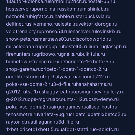
13autor-kolonka.ru
sormol.ru
2rich.ru
hostel-65.ru
hostserve.ru
porno-na-russkom.ru
mishinlab.ru
neznobi.ru
bigfatcc.ru
habble.ru
starbucksvia.ru
delfinet.ru
silvernano.ru
elestal.ru
vektor-doroga.ru
velotrenajery.ru
pronso54.ru
lenasever.ru
lovinskix.ru
show-pets.ru
smartnews03.ru
discofoxworld.ru
miraclecoon.ru
pongup.ru
hostel65.ru
liura.ru
glasspb.ru
firehunters.ru
gribowo.ru
gnalis.ru
bulkitula.ru
hometown-france.ru
1-xbeticricetc-1-xbetti-5.ru
shop-garena.ru
cricetc-1-xbetr-1-xbetcc-2.ru
one-life-story.ru
top-halyava.ru
accounts112.ru
poka-vse-doma-2.ru
3-d-file.ru
hahahaharms.ru
g2012.ru
tst-1.ru
shaggy-cat.ru
opsmgr.ru
ev-gallery.ru
g-2012.ru
ops-mgr.ru
accounts-112.ru
csm-demo.ru
poka-vse-doma2.ru
airgungames.ru
allseo-host.ru
tehosmotre.ru
varieta-yug.ru
cricetc1xbetr1xbetcc2.ru
raytor-d.ru
atillagunn.ru
3d-file.ru
1xbeticricetc1xbetti5.ru
uafoot-statti.ru
e-abis1c.ru