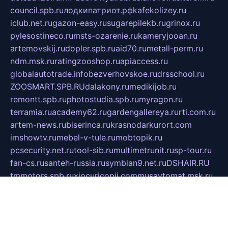
council.spb.ru
лодкипатриот.рф
kafekolizey.ru
iclub.net.ru
gazon-easy.ru
sugarepilekb.ru
grinox.ru
pylesostineco.ru
msts-ozarenie.ru
kameryjooan.ru
artemovskij.ru
dopler.spb.ru
aid70.ru
metall-perm.ru
ndm.msk.ru
ratingzooshop.ru
apiaccess.ru
globalautotrade.info
bezverhovskoe.ru
drsschool.ru
ZOOSMART.SPB.RU
dalakony.ru
medikijob.ru
remontt.spb.ru
photostudia.spb.ru
myragon.ru
terramia.ru
academy62.ru
gardengallereya.ru
rti.com.ru
artem-news.ru
biserinca.ru
krasnodarkurort.com
imshowtv.ru
mebel-v-tule.ru
mobtopik.ru
pcsecurity.net.ru
tool-sib.ru
multimetrunit.ru
sp-tour.ru
fan-cs.ru
santeh-russia.ru
symbian9.net.ru
DSHAIR.RU
tmmotors.spb.ru
xjocuricopii.com
musavtomat.msk.ru
obustrojdom.ru
sovetcik.ru
ybaranovskaya.ru
ppknews.ru
cult-alshei.ru
JAPANRUSSIA.RU
proekciyamebel.ru
imper-finans.ru
rim.org.ru
glamourai.ru
brassminus.ru
zabor-pro.ru
ftn.pp.ru