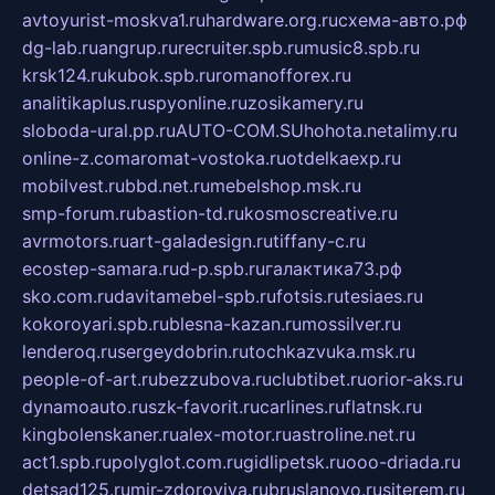
avtoyurist-moskva1.ru
hardware.org.ru
схема-авто.рф
dg-lab.ru
angrup.ru
recruiter.spb.ru
music8.spb.ru
krsk124.ru
kubok.spb.ru
romanofforex.ru
analitikaplus.ru
spyonline.ru
zosikamery.ru
sloboda-ural.pp.ru
AUTO-COM.SU
hohota.net
alimy.ru
online-z.com
aromat-vostoka.ru
otdelkaexp.ru
mobilvest.ru
bbd.net.ru
mebelshop.msk.ru
smp-forum.ru
bastion-td.ru
kosmoscreative.ru
avrmotors.ru
art-galadesign.ru
tiffany-c.ru
ecostep-samara.ru
d-p.spb.ru
галактика73.рф
sko.com.ru
davitamebel-spb.ru
fotsis.ru
tesiaes.ru
kokoroyari.spb.ru
blesna-kazan.ru
mossilver.ru
lenderoq.ru
sergeydobrin.ru
tochkazvuka.msk.ru
people-of-art.ru
bezzubova.ru
clubtibet.ru
orior-aks.ru
dynamoauto.ru
szk-favorit.ru
carlines.ru
flatnsk.ru
kingbolenskaner.ru
alex-motor.ru
astroline.net.ru
act1.spb.ru
polyglot.com.ru
gidlipetsk.ru
ooo-driada.ru
detsad125.ru
mir-zdoroviya.ru
bruslanovo.ru
siterem.ru