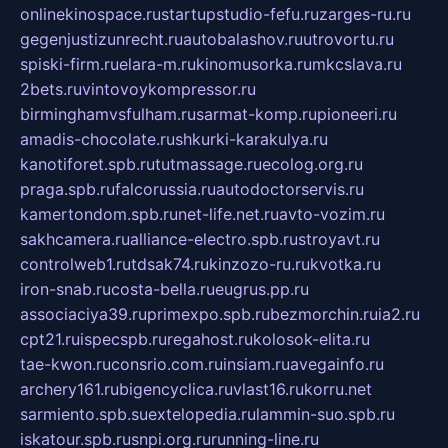
onlinekinospace.ru
startupstudio-fefu.ru
zarges-ru.ru
gegenjustizunrecht.ru
autobalashov.ru
utrovortu.ru
spiski-firm.ru
elara-m.ru
kinomusorka.ru
mkcslava.ru
2bets.ru
vintovoykompressor.ru
birminghamvsfulham.ru
sarmat-komp.ru
pioneeri.ru
amadis-chocolate.ru
shkurki-karakulya.ru
kanotiforet.spb.ru
tutmassage.ru
ecolog.org.ru
praga.spb.ru
falcorussia.ru
autodoctorservis.ru
kamertondom.spb.ru
net-life.net.ru
avto-vozim.ru
sakhcamera.ru
alliance-electro.spb.ru
stroyavt.ru
controlweb1.ru
tdsak74.ru
kinzozo-ru.ru
kvotka.ru
iron-snab.ru
costa-bella.ru
eugrus.pp.ru
associaciya39.ru
primexpo.spb.ru
bezmorchin.ru
ia2.ru
cpt21.ru
ispecspb.ru
regahost.ru
kolosok-elita.ru
tae-kwon.ru
consrio.com.ru
insiam.ru
avegainfo.ru
archery161.ru
bigencyclica.ru
vlast16.ru
korru.net
sarmiento.spb.su
extelopedia.ru
lammin-suo.spb.ru
iskatour.spb.ru
snpi.org.ru
running-line.ru