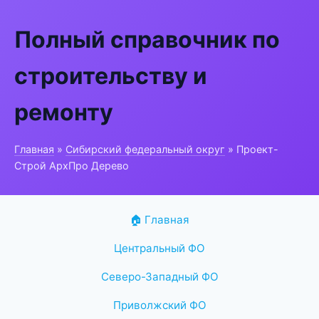
Полный справочник по
строительству и
ремонту
Главная
»
Сибирский федеральный округ
» Проект-
Строй АрхПро Дерево
🏠 Главная
Центральный ФО
Северо-Западный ФО
Приволжский ФО