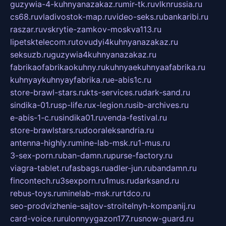
guzywia-4-kuhnyanazakaz.ru
mir-tk.ru
vlknrussia.ru
cs68.ru
vladivostok-map.ru
video-seks.ru
bankaribi.ru
raszar.ru
vskrytie-zamkov-moskva113.ru
lipetsktelecom.ru
tovudyi4kuhnyanazakaz.ru
seksuzb.ru
guzywia4kuhnyanazakaz.ru
fabrikaofabrikaokuhny.ru
kuhnyaekuhnyaafabrika.ru
kuhnyaykuhnyayfabrika.ru
e-abis1c.ru
store-brawl-stars.ru
kts-services.ru
dark-sand.ru
sindika-01.ru
sp-life.ru
x-legion.ru
sib-archives.ru
e-abis-1-c.ru
sindika01.ru
venda-festival.ru
store-brawlstars.ru
dooraleksandria.ru
antenna-highly.ru
mine-lab-msk.ru
1-mus.ru
3-sex-porn.ru
ban-damn.ru
purse-factory.ru
viagra-tablet.ru
fasbags.ru
adler-jun.ru
bandamn.ru
fincontech.ru
3sexporn.ru
1mus.ru
darksand.ru
rebus-toys.ru
minelab-msk.ru
rtdco.ru
seo-prodvizhenie-sajtov-stroitelnyh-kompanij.ru
card-voice.ru
rulonnyygazon177.ru
snow-guard.ru