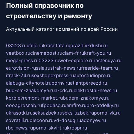
Полный справочник по
строительству и ремонту
Актуальный каталог компаний по всей России
03223.ru
ufille.ru
krasotata.ru
prazdnikdushi.ru
veetbox.ru
cinemapost.ru
ciam-fr.ru
kraft-you.ru
mega-press.ru
03223.ru
web-explore.ru
rastenuya.ru
eurovision-russia.ru
strah-news.ru
freeride-team.ru
itrack-24.ru
sexshopexpress.ru
autostudiopro.ru
alabuga-cityhotel.ru
pornv.ru
atlantpereezd.ru
bud-em-znakomye.ru
a-cdc.ru
elektrostal-news.ru
korolevremont-market.ru
budem-znakomye.ru
oooagrosnab.ru
fpodaso.ru
emfire.ru
pro-otdelky.ru
ukrasotki.ru
seksuzbek.ru
seks-uzbek.ru
porno-vk.ru
sovratili.ru
olecoon.ru
vd-dosug.ru
adonyev.ru
rbc-news.ru
porno-skvirt.ru
krospr.ru