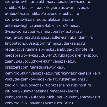
store-brawl-stars.ru
kts-services.ru
dark-sand.ru
sindika-01.ru
sp-life.ru
x-legion.ru
sib-archives.ru
e-abis-1-c.ru
sindika01.ru
venda-festival.ru
store-brawlstars.ru
dooraleksandria.ru
antenna-highly.ru
mine-lab-msk.ru
1-mus.ru
3-sex-porn.ru
ban-damn.ru
purse-factory.ru
viagra-tablet.ru
fasbags.ru
adler-jun.ru
bandamn.ru
fincontech.ru
3sexporn.ru
1mus.ru
darksand.ru
rebus-toys.ru
minelab-msk.ru
alabuga-cityhotel.ru
medsprawo-4-ka.ru
2864420.ru
blagodarenie-spb.ru
zajmy24.ru
tovudyi-4-kuhnyanazakaz.ru
brazzerscom.ru
medsprawo4ka.ru
xehyroo5kuhnyanazakaz.ru
fabrikayfabrikaefabrika.ru
vskrytie-zamkov-moskva-113.ru
biletnadom.ru
zed-online.ru
pimchax.ru
brazzers-hd.ru
z-host.ru
kitubeu2kuhnyanazakaz.ru
naperekate.ru
kuhnyaofabrikaufabrik.ru
kitubeu-2-kuhnyanazakaz.ru
xehyroo-5-kuhnyanazakaz.ru
cs-68.ru