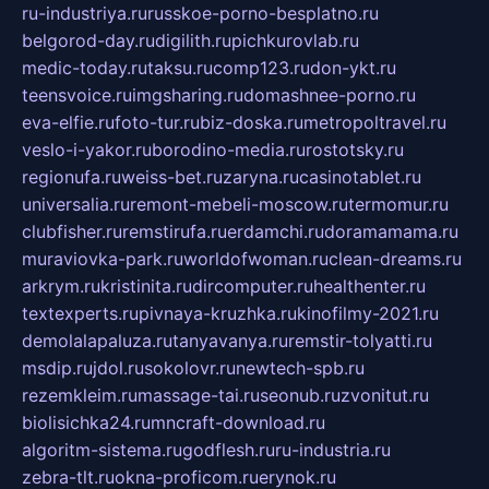
ru-industriya.ru
russkoe-porno-besplatno.ru
belgorod-day.ru
digilith.ru
pichkurovlab.ru
medic-today.ru
taksu.ru
comp123.ru
don-ykt.ru
teensvoice.ru
imgsharing.ru
domashnee-porno.ru
eva-elfie.ru
foto-tur.ru
biz-doska.ru
metropoltravel.ru
veslo-i-yakor.ru
borodino-media.ru
rostotsky.ru
regionufa.ru
weiss-bet.ru
zaryna.ru
casinotablet.ru
universalia.ru
remont-mebeli-moscow.ru
termomur.ru
clubfisher.ru
remstirufa.ru
erdamchi.ru
doramamama.ru
muraviovka-park.ru
worldofwoman.ru
clean-dreams.ru
arkrym.ru
kristinita.ru
dircomputer.ru
healthenter.ru
textexperts.ru
pivnaya-kruzhka.ru
kinofilmy-2021.ru
demolalapaluza.ru
tanyavanya.ru
remstir-tolyatti.ru
msdip.ru
jdol.ru
sokolovr.ru
newtech-spb.ru
rezemkleim.ru
massage-tai.ru
seonub.ru
zvonitut.ru
biolisichka24.ru
mncraft-download.ru
algoritm-sistema.ru
godflesh.ru
ru-industria.ru
zebra-tlt.ru
okna-proficom.ru
erynok.ru