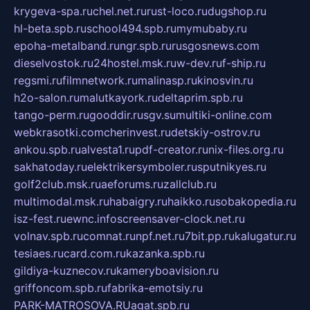
krygeva-spa.ru
chel.net.ru
rust-loco.ru
dugshop.ru
hl-beta.spb.ru
school494.spb.ru
mymubaby.ru
epoha-metalband.ru
ngr.spb.ru
rusgosnews.com
dieselvostok.ru
24hostel.msk.ru
w-dev.ru
f-ship.ru
regsmi.ru
filmnetwork.ru
malinasp.ru
kinosvin.ru
h2o-salon.ru
malutkayork.ru
deltaprim.spb.ru
tango-perm.ru
gooddir.ru
sgv.su
multiki-online.com
webkrasotki.com
cherinvest.ru
detskiy-ostrov.ru
ankou.spb.ru
alvesta1.ru
pdf-creator.ru
nix-files.org.ru
sakhatoday.ru
elektrikersymboler.ru
sputnikyes.ru
golf2club.msk.ru
aeforums.ru
zallclub.ru
multimodal.msk.ru
habaigry.ru
haikko.ru
sobakopedia.ru
isz-fest.ru
ewnc.info
screensaver-clock.net.ru
volnav.spb.ru
comnat.ru
npf.net.ru
7bit.pp.ru
kalugatur.ru
tesiaes.ru
card.com.ru
kazanka.spb.ru
gildiya-kuznecov.ru
kameryboavision.ru
griffoncom.spb.ru
fabrika-emotsiy.ru
PARK-MATROSOVA.RU
agat.spb.ru