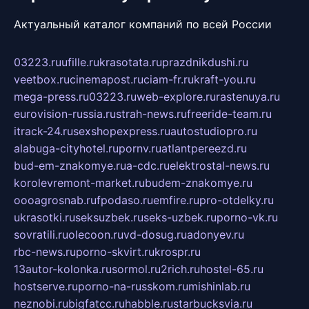
Актуальный каталог компаний по всей России
03223.ru
ufille.ru
krasotata.ru
prazdnikdushi.ru
veetbox.ru
cinemapost.ru
ciam-fr.ru
kraft-you.ru
mega-press.ru
03223.ru
web-explore.ru
rastenuya.ru
eurovision-russia.ru
strah-news.ru
freeride-team.ru
itrack-24.ru
sexshopexpress.ru
autostudiopro.ru
alabuga-cityhotel.ru
pornv.ru
atlantpereezd.ru
bud-em-znakomye.ru
a-cdc.ru
elektrostal-news.ru
korolevremont-market.ru
budem-znakomye.ru
oooagrosnab.ru
fpodaso.ru
emfire.ru
pro-otdelky.ru
ukrasotki.ru
seksuzbek.ru
seks-uzbek.ru
porno-vk.ru
sovratili.ru
olecoon.ru
vd-dosug.ru
adonyev.ru
rbc-news.ru
porno-skvirt.ru
krospr.ru
13autor-kolonka.ru
sormol.ru
2rich.ru
hostel-65.ru
hostserve.ru
porno-na-russkom.ru
mishinlab.ru
neznobi.ru
bigfatcc.ru
habble.ru
starbucksvia.ru