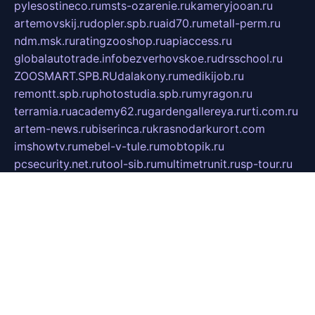
pylesostineco.ru
msts-ozarenie.ru
kameryjooan.ru
artemovskij.ru
dopler.spb.ru
aid70.ru
metall-perm.ru
ndm.msk.ru
ratingzooshop.ru
apiaccess.ru
globalautotrade.info
bezverhovskoe.ru
drsschool.ru
ZOOSMART.SPB.RU
dalakony.ru
medikijob.ru
remontt.spb.ru
photostudia.spb.ru
myragon.ru
terramia.ru
academy62.ru
gardengallereya.ru
rti.com.ru
artem-news.ru
biserinca.ru
krasnodarkurort.com
imshowtv.ru
mebel-v-tule.ru
mobtopik.ru
pcsecurity.net.ru
tool-sib.ru
multimetrunit.ru
sp-tour.ru
fan-cs.ru
santeh-russia.ru
symbian9.net.ru
DSHAIR.RU
tmmotors.spb.ru
xjocuricopii.com
musavtomat.msk.ru
obustrojdom.ru
sovetcik.ru
ybaranovskaya.ru
ppknews.ru
cult-alshei.ru
JAPANRUSSIA.RU
proekciyamebel.ru
imper-finans.ru
rim.org.ru
glamourai.ru
brassminus.ru
zabor-pro.ru
ftn.pp.ru
dorogoe58.ru
laimengpacker.ru
kuzova-zapchasti.ru
sageerp.ru
taxodrom.ru
dsrazvitie.ru
hardcity.net.ru