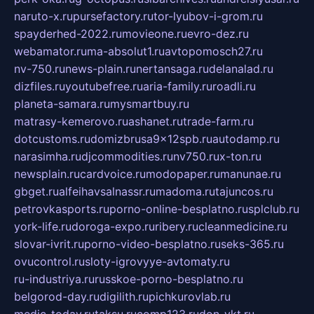
naruto-x.ru
pursefactory.ru
tor-lyubov-i-grom.ru
spayderhed-2022.ru
movieone.ru
evro-dez.ru
webamator.ru
ma-absolut1.ru
avtopomosch27.ru
nv-750.ru
news-plain.ru
nertansaga.ru
delanalad.ru
dizfiles.ru
youtubefree.ru
aria-family.ru
roadli.ru
planeta-samara.ru
mysmartbuy.ru
matrasy-kemerovo.ru
ashanet.ru
trade-farm.ru
dotcustoms.ru
domizbrusa9x12spb.ru
autodamp.ru
narasimha.ru
djcommodities.ru
nv750.ru
x-ton.ru
newsplain.ru
cardvoice.ru
modopaper.ru
manunae.ru
gbget.ru
alfeihavsalnassr.ru
madoma.ru
tajuncos.ru
petrovkasports.ru
porno-online-besplatno.ru
splclub.ru
york-life.ru
doroga-expo.ru
ribery.ru
cleanmedicine.ru
slovar-ivrit.ru
porno-video-besplatno.ru
seks-365.ru
ovucontrol.ru
sloty-igrovyye-avtomaty.ru
ru-industriya.ru
russkoe-porno-besplatno.ru
belgorod-day.ru
digilith.ru
pichkurovlab.ru