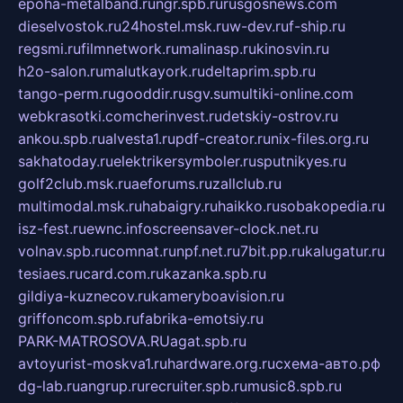
epoha-metalband.ru
ngr.spb.ru
rusgosnews.com
dieselvostok.ru
24hostel.msk.ru
w-dev.ru
f-ship.ru
regsmi.ru
filmnetwork.ru
malinasp.ru
kinosvin.ru
h2o-salon.ru
malutkayork.ru
deltaprim.spb.ru
tango-perm.ru
gooddir.ru
sgv.su
multiki-online.com
webkrasotki.com
cherinvest.ru
detskiy-ostrov.ru
ankou.spb.ru
alvesta1.ru
pdf-creator.ru
nix-files.org.ru
sakhatoday.ru
elektrikersymboler.ru
sputnikyes.ru
golf2club.msk.ru
aeforums.ru
zallclub.ru
multimodal.msk.ru
habaigry.ru
haikko.ru
sobakopedia.ru
isz-fest.ru
ewnc.info
screensaver-clock.net.ru
volnav.spb.ru
comnat.ru
npf.net.ru
7bit.pp.ru
kalugatur.ru
tesiaes.ru
card.com.ru
kazanka.spb.ru
gildiya-kuznecov.ru
kameryboavision.ru
griffoncom.spb.ru
fabrika-emotsiy.ru
PARK-MATROSOVA.RU
agat.spb.ru
avtoyurist-moskva1.ru
hardware.org.ru
схема-авто.рф
dg-lab.ru
angrup.ru
recruiter.spb.ru
music8.spb.ru