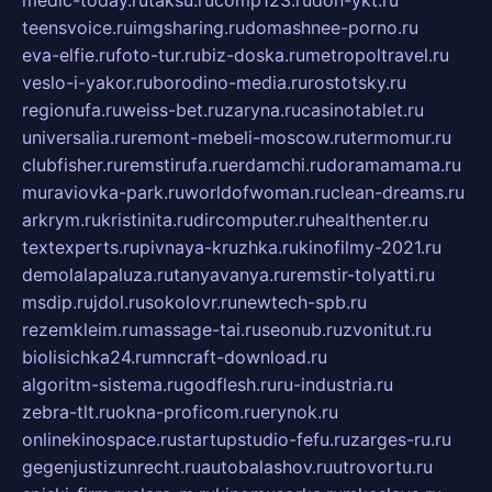
medic-today.ru
taksu.ru
comp123.ru
don-ykt.ru
teensvoice.ru
imgsharing.ru
domashnee-porno.ru
eva-elfie.ru
foto-tur.ru
biz-doska.ru
metropoltravel.ru
veslo-i-yakor.ru
borodino-media.ru
rostotsky.ru
regionufa.ru
weiss-bet.ru
zaryna.ru
casinotablet.ru
universalia.ru
remont-mebeli-moscow.ru
termomur.ru
clubfisher.ru
remstirufa.ru
erdamchi.ru
doramamama.ru
muraviovka-park.ru
worldofwoman.ru
clean-dreams.ru
arkrym.ru
kristinita.ru
dircomputer.ru
healthenter.ru
textexperts.ru
pivnaya-kruzhka.ru
kinofilmy-2021.ru
demolalapaluza.ru
tanyavanya.ru
remstir-tolyatti.ru
msdip.ru
jdol.ru
sokolovr.ru
newtech-spb.ru
rezemkleim.ru
massage-tai.ru
seonub.ru
zvonitut.ru
biolisichka24.ru
mncraft-download.ru
algoritm-sistema.ru
godflesh.ru
ru-industria.ru
zebra-tlt.ru
okna-proficom.ru
erynok.ru
onlinekinospace.ru
startupstudio-fefu.ru
zarges-ru.ru
gegenjustizunrecht.ru
autobalashov.ru
utrovortu.ru