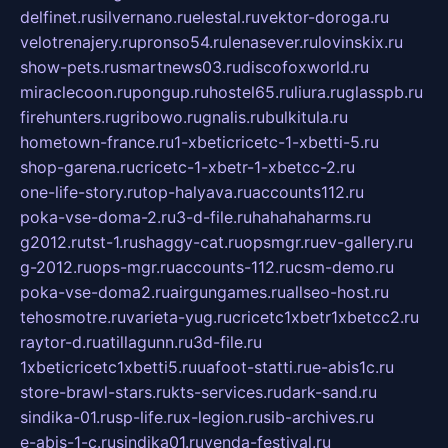
delfinet.ru
silvernano.ru
elestal.ru
vektor-doroga.ru
velotrenajery.ru
pronso54.ru
lenasever.ru
lovinskix.ru
show-pets.ru
smartnews03.ru
discofoxworld.ru
miraclecoon.ru
pongup.ru
hostel65.ru
liura.ru
glasspb.ru
firehunters.ru
gribowo.ru
gnalis.ru
bulkitula.ru
hometown-france.ru
1-xbeticricetc-1-xbetti-5.ru
shop-garena.ru
cricetc-1-xbetr-1-xbetcc-2.ru
one-life-story.ru
top-halyava.ru
accounts112.ru
poka-vse-doma-2.ru
3-d-file.ru
hahahaharms.ru
g2012.ru
tst-1.ru
shaggy-cat.ru
opsmgr.ru
ev-gallery.ru
g-2012.ru
ops-mgr.ru
accounts-112.ru
csm-demo.ru
poka-vse-doma2.ru
airgungames.ru
allseo-host.ru
tehosmotre.ru
varieta-yug.ru
cricetc1xbetr1xbetcc2.ru
raytor-d.ru
atillagunn.ru
3d-file.ru
1xbeticricetc1xbetti5.ru
uafoot-statti.ru
e-abis1c.ru
store-brawl-stars.ru
kts-services.ru
dark-sand.ru
sindika-01.ru
sp-life.ru
x-legion.ru
sib-archives.ru
e-abis-1-c.ru
sindika01.ru
venda-festival.ru