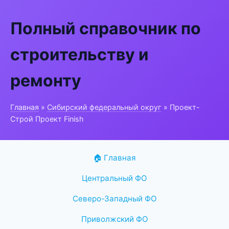
Полный справочник по
строительству и
ремонту
Главная
»
Сибирский федеральный округ
» Проект-
Строй Проект Finish
🏠 Главная
Центральный ФО
Северо-Западный ФО
Приволжский ФО