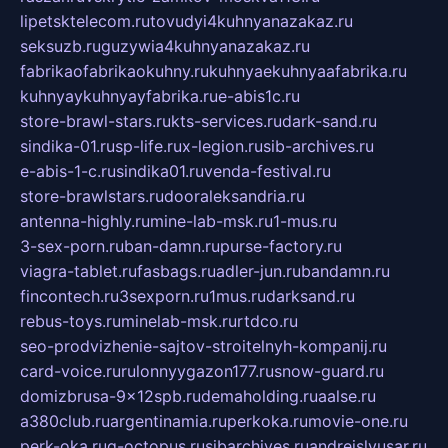
lipetsktelecom.ru
tovudyi4kuhnyanazakaz.ru
seksuzb.ru
guzywia4kuhnyanazakaz.ru
fabrikaofabrikaokuhny.ru
kuhnyaekuhnyaafabrika.ru
kuhnyaykuhnyayfabrika.ru
e-abis1c.ru
store-brawl-stars.ru
kts-services.ru
dark-sand.ru
sindika-01.ru
sp-life.ru
x-legion.ru
sib-archives.ru
e-abis-1-c.ru
sindika01.ru
venda-festival.ru
store-brawlstars.ru
dooraleksandria.ru
antenna-highly.ru
mine-lab-msk.ru
1-mus.ru
3-sex-porn.ru
ban-damn.ru
purse-factory.ru
viagra-tablet.ru
fasbags.ru
adler-jun.ru
bandamn.ru
fincontech.ru
3sexporn.ru
1mus.ru
darksand.ru
rebus-toys.ru
minelab-msk.ru
rtdco.ru
seo-prodvizhenie-sajtov-stroitelnyh-kompanij.ru
card-voice.ru
rulonnyygazon177.ru
snow-guard.ru
domizbrusa-9x12spb.ru
demaholding.ru
aalse.ru
a380club.ru
argentinamia.ru
perkoka.ru
movie-one.ru
perk-oka.ru
g-octopus.ru
sibarchives.ru
andreislyusar.ru