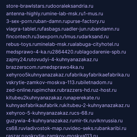
store-brawlstars.ru
dooraleksandria.ru
antenna-highly.ru
mine-lab-msk.ru
1-mus.ru
3-sex-porn.ru
ban-damn.ru
purse-factory.ru
viagra-tablet.ru
fasbags.ru
adler-jun.ru
bandamn.ru
fincontech.ru
3sexporn.ru
1mus.ru
darksand.ru
rebus-toys.ru
minelab-msk.ru
alabuga-cityhotel.ru
medsprawo-4-ka.ru
2864420.ru
blagodarenie-spb.ru
zajmy24.ru
tovudyi-4-kuhnyanazakaz.ru
brazzerscom.ru
medsprawo4ka.ru
xehyroo5kuhnyanazakaz.ru
fabrikayfabrikaefabrika.ru
vskrytie-zamkov-moskva-113.ru
biletnadom.ru
zed-online.ru
pimchax.ru
brazzers-hd.ru
z-host.ru
kitubeu2kuhnyanazakaz.ru
naperekate.ru
kuhnyaofabrikaufabrik.ru
kitubeu-2-kuhnyanazakaz.ru
xehyroo-5-kuhnyanazakaz.ru
cs-68.ru
guzywia-4-kuhnyanazakaz.ru
mir-tk.ru
vlknrussia.ru
cs68.ru
vladivostok-map.ru
video-seks.ru
bankaribi.ru
raszar.ru
vskrytie-zamkov-moskva113.ru