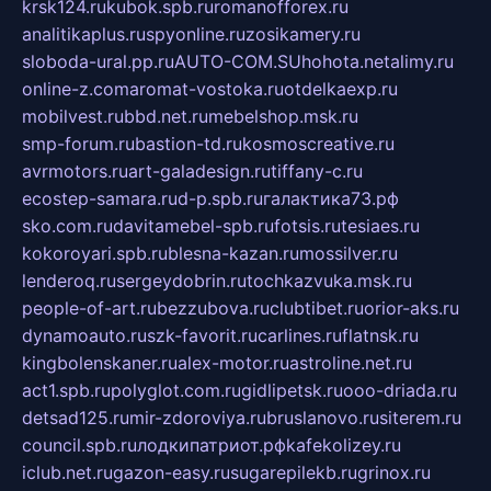
krsk124.ru
kubok.spb.ru
romanofforex.ru
analitikaplus.ru
spyonline.ru
zosikamery.ru
sloboda-ural.pp.ru
AUTO-COM.SU
hohota.net
alimy.ru
online-z.com
aromat-vostoka.ru
otdelkaexp.ru
mobilvest.ru
bbd.net.ru
mebelshop.msk.ru
smp-forum.ru
bastion-td.ru
kosmoscreative.ru
avrmotors.ru
art-galadesign.ru
tiffany-c.ru
ecostep-samara.ru
d-p.spb.ru
галактика73.рф
sko.com.ru
davitamebel-spb.ru
fotsis.ru
tesiaes.ru
kokoroyari.spb.ru
blesna-kazan.ru
mossilver.ru
lenderoq.ru
sergeydobrin.ru
tochkazvuka.msk.ru
people-of-art.ru
bezzubova.ru
clubtibet.ru
orior-aks.ru
dynamoauto.ru
szk-favorit.ru
carlines.ru
flatnsk.ru
kingbolenskaner.ru
alex-motor.ru
astroline.net.ru
act1.spb.ru
polyglot.com.ru
gidlipetsk.ru
ooo-driada.ru
detsad125.ru
mir-zdoroviya.ru
bruslanovo.ru
siterem.ru
council.spb.ru
лодкипатриот.рф
kafekolizey.ru
iclub.net.ru
gazon-easy.ru
sugarepilekb.ru
grinox.ru