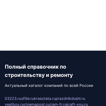
Полный справочник по
строительству и ремонту
Актуальный каталог компаний по всей России
03223.ru
ufille.ru
krasotata.ru
prazdnikdushi.ru
veetbox.ru
cinemapost.ru
ciam-fr.ru
kraft-you.ru