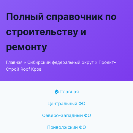
Полный справочник по
строительству и
ремонту
Главная
»
Сибирский федеральный округ
» Проект-
Строй Roof Кров
🏠 Главная
Центральный ФО
Северо-Западный ФО
Приволжский ФО