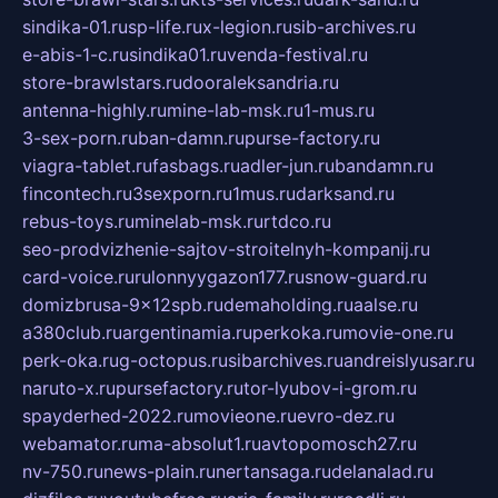
sindika-01.ru
sp-life.ru
x-legion.ru
sib-archives.ru
e-abis-1-c.ru
sindika01.ru
venda-festival.ru
store-brawlstars.ru
dooraleksandria.ru
antenna-highly.ru
mine-lab-msk.ru
1-mus.ru
3-sex-porn.ru
ban-damn.ru
purse-factory.ru
viagra-tablet.ru
fasbags.ru
adler-jun.ru
bandamn.ru
fincontech.ru
3sexporn.ru
1mus.ru
darksand.ru
rebus-toys.ru
minelab-msk.ru
rtdco.ru
seo-prodvizhenie-sajtov-stroitelnyh-kompanij.ru
card-voice.ru
rulonnyygazon177.ru
snow-guard.ru
domizbrusa-9x12spb.ru
demaholding.ru
aalse.ru
a380club.ru
argentinamia.ru
perkoka.ru
movie-one.ru
perk-oka.ru
g-octopus.ru
sibarchives.ru
andreislyusar.ru
naruto-x.ru
pursefactory.ru
tor-lyubov-i-grom.ru
spayderhed-2022.ru
movieone.ru
evro-dez.ru
webamator.ru
ma-absolut1.ru
avtopomosch27.ru
nv-750.ru
news-plain.ru
nertansaga.ru
delanalad.ru