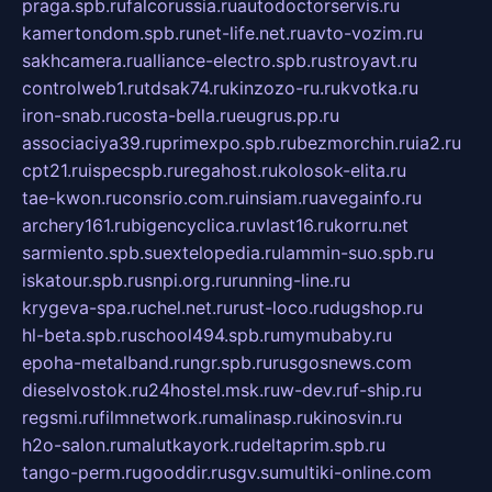
praga.spb.ru
falcorussia.ru
autodoctorservis.ru
kamertondom.spb.ru
net-life.net.ru
avto-vozim.ru
sakhcamera.ru
alliance-electro.spb.ru
stroyavt.ru
controlweb1.ru
tdsak74.ru
kinzozo-ru.ru
kvotka.ru
iron-snab.ru
costa-bella.ru
eugrus.pp.ru
associaciya39.ru
primexpo.spb.ru
bezmorchin.ru
ia2.ru
cpt21.ru
ispecspb.ru
regahost.ru
kolosok-elita.ru
tae-kwon.ru
consrio.com.ru
insiam.ru
avegainfo.ru
archery161.ru
bigencyclica.ru
vlast16.ru
korru.net
sarmiento.spb.su
extelopedia.ru
lammin-suo.spb.ru
iskatour.spb.ru
snpi.org.ru
running-line.ru
krygeva-spa.ru
chel.net.ru
rust-loco.ru
dugshop.ru
hl-beta.spb.ru
school494.spb.ru
mymubaby.ru
epoha-metalband.ru
ngr.spb.ru
rusgosnews.com
dieselvostok.ru
24hostel.msk.ru
w-dev.ru
f-ship.ru
regsmi.ru
filmnetwork.ru
malinasp.ru
kinosvin.ru
h2o-salon.ru
malutkayork.ru
deltaprim.spb.ru
tango-perm.ru
gooddir.ru
sgv.su
multiki-online.com