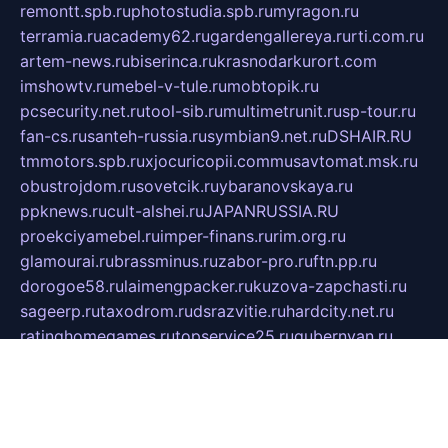
remontt.spb.ru
photostudia.spb.ru
myragon.ru
terramia.ru
academy62.ru
gardengallereya.ru
rti.com.ru
artem-news.ru
biserinca.ru
krasnodarkurort.com
imshowtv.ru
mebel-v-tule.ru
mobtopik.ru
pcsecurity.net.ru
tool-sib.ru
multimetrunit.ru
sp-tour.ru
fan-cs.ru
santeh-russia.ru
symbian9.net.ru
DSHAIR.RU
tmmotors.spb.ru
xjocuricopii.com
musavtomat.msk.ru
obustrojdom.ru
sovetcik.ru
ybaranovskaya.ru
ppknews.ru
cult-alshei.ru
JAPANRUSSIA.RU
proekciyamebel.ru
imper-finans.ru
rim.org.ru
glamourai.ru
brassminus.ru
zabor-pro.ru
ftn.pp.ru
dorogoe58.ru
laimengpacker.ru
kuzova-zapchasti.ru
sageerp.ru
taxodrom.ru
dsrazvitie.ru
hardcity.net.ru
ratinghomegames.ru
topservice25.ru
gubernyan.ru
gtglasslined.ru
ii4.ru
tssport.spb.ru
andorra24.com
blackwallstreet.ru
oboimos.ru
optim-doors.com.ru
ikuch.ru
nycr.org.ru
npa21.ru
vremya-ch.spb.ru
desert000.ru
ivtorgi.ru
ifiori.ru
catalog-statei.ru