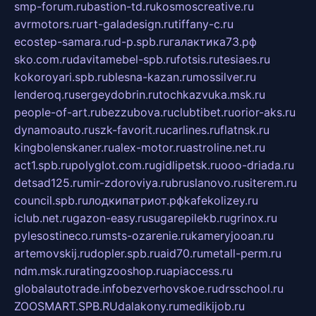
smp-forum.ru
bastion-td.ru
kosmoscreative.ru
avrmotors.ru
art-galadesign.ru
tiffany-c.ru
ecostep-samara.ru
d-p.spb.ru
галактика73.рф
sko.com.ru
davitamebel-spb.ru
fotsis.ru
tesiaes.ru
kokoroyari.spb.ru
blesna-kazan.ru
mossilver.ru
lenderoq.ru
sergeydobrin.ru
tochkazvuka.msk.ru
people-of-art.ru
bezzubova.ru
clubtibet.ru
orior-aks.ru
dynamoauto.ru
szk-favorit.ru
carlines.ru
flatnsk.ru
kingbolenskaner.ru
alex-motor.ru
astroline.net.ru
act1.spb.ru
polyglot.com.ru
gidlipetsk.ru
ooo-driada.ru
detsad125.ru
mir-zdoroviya.ru
bruslanovo.ru
siterem.ru
council.spb.ru
лодкипатриот.рф
kafekolizey.ru
iclub.net.ru
gazon-easy.ru
sugarepilekb.ru
grinox.ru
pylesostineco.ru
msts-ozarenie.ru
kameryjooan.ru
artemovskij.ru
dopler.spb.ru
aid70.ru
metall-perm.ru
ndm.msk.ru
ratingzooshop.ru
apiaccess.ru
globalautotrade.info
bezverhovskoe.ru
drsschool.ru
ZOOSMART.SPB.RU
dalakony.ru
medikijob.ru