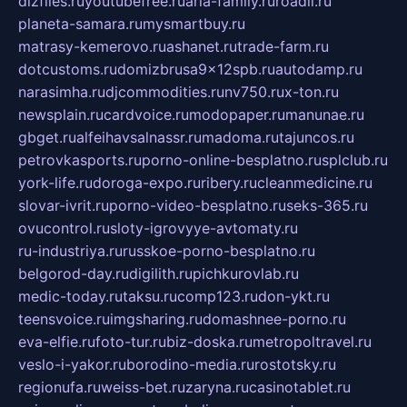
dizfiles.ru
youtubefree.ru
aria-family.ru
roadli.ru
planeta-samara.ru
mysmartbuy.ru
matrasy-kemerovo.ru
ashanet.ru
trade-farm.ru
dotcustoms.ru
domizbrusa9x12spb.ru
autodamp.ru
narasimha.ru
djcommodities.ru
nv750.ru
x-ton.ru
newsplain.ru
cardvoice.ru
modopaper.ru
manunae.ru
gbget.ru
alfeihavsalnassr.ru
madoma.ru
tajuncos.ru
petrovkasports.ru
porno-online-besplatno.ru
splclub.ru
york-life.ru
doroga-expo.ru
ribery.ru
cleanmedicine.ru
slovar-ivrit.ru
porno-video-besplatno.ru
seks-365.ru
ovucontrol.ru
sloty-igrovyye-avtomaty.ru
ru-industriya.ru
russkoe-porno-besplatno.ru
belgorod-day.ru
digilith.ru
pichkurovlab.ru
medic-today.ru
taksu.ru
comp123.ru
don-ykt.ru
teensvoice.ru
imgsharing.ru
domashnee-porno.ru
eva-elfie.ru
foto-tur.ru
biz-doska.ru
metropoltravel.ru
veslo-i-yakor.ru
borodino-media.ru
rostotsky.ru
regionufa.ru
weiss-bet.ru
zaryna.ru
casinotablet.ru