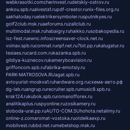
webkrasotki.com
cherinvest.ru
detskiy-ostrov.ru
ankou.spb.ru
alvesta1.ru
pdf-creator.ru
nix-files.org.ru
sakhatoday.ru
elektrikersymboler.ru
sputnikyes.ru
golf2club.msk.ru
aeforums.ru
zallclub.ru
multimodal.msk.ru
habaigry.ru
haikko.ru
sobakopedia.ru
isz-fest.ru
ewnc.info
screensaver-clock.net.ru
volnav.spb.ru
comnat.ru
npf.net.ru
7bit.pp.ru
kalugatur.ru
tesiaes.ru
card.com.ru
kazanka.spb.ru
gildiya-kuznecov.ru
kameryboavision.ru
griffoncom.spb.ru
fabrika-emotsiy.ru
PARK-MATROSOVA.RU
agat.spb.ru
avtoyurist-moskva1.ru
hardware.org.ru
схема-авто.рф
dg-lab.ru
angrup.ru
recruiter.spb.ru
music8.spb.ru
krsk124.ru
kubok.spb.ru
romanofforex.ru
analitikaplus.ru
spyonline.ru
zosikamery.ru
sloboda-ural.pp.ru
AUTO-COM.SU
hohota.net
alimy.ru
online-z.com
aromat-vostoka.ru
otdelkaexp.ru
mobilvest.ru
bbd.net.ru
mebelshop.msk.ru