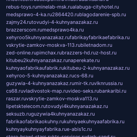
rebus-toys.ru
minelab-msk.ru
alabuga-cityhotel.ru
medsprawo-4-ka.ru
2864420.ru
blagodarenie-spb.ru
zajmy24.ru
tovudyi-4-kuhnyanazakaz.ru
brazzerscom.ru
medsprawo4ka.ru
xehyroo5kuhnyanazakaz.ru
fabrikayfabrikaefabrika.ru
vskrytie-zamkov-moskva-113.ru
biletnadom.ru
zed-online.ru
pimchax.ru
brazzers-hd.ru
z-host.ru
kitubeu2kuhnyanazakaz.ru
naperekate.ru
kuhnyaofabrikaufabrik.ru
kitubeu-2-kuhnyanazakaz.ru
xehyroo-5-kuhnyanazakaz.ru
cs-68.ru
guzywia-4-kuhnyanazakaz.ru
mir-tk.ru
vlknrussia.ru
cs68.ru
vladivostok-map.ru
video-seks.ru
bankaribi.ru
raszar.ru
vskrytie-zamkov-moskva113.ru
lipetsktelecom.ru
tovudyi4kuhnyanazakaz.ru
seksuzb.ru
guzywia4kuhnyanazakaz.ru
fabrikaofabrikaokuhny.ru
kuhnyaekuhnyaafabrika.ru
kuhnyaykuhnyayfabrika.ru
e-abis1c.ru
store-brawl-stars.ru
kts-services.ru
dark-sand.ru