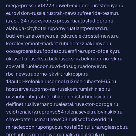
mega-press.ru
03223.ru
web-explore.ru
rastenuya.ru
eurovision-russia.ru
strah-news.ru
freeride-team.ru
itrack-24.ru
sexshopexpress.ru
autostudiopro.ru
alabuga-cityhotel.ru
pornv.ru
atlantpereezd.ru
bud-em-znakomye.ru
a-cdc.ru
elektrostal-news.ru
korolevremont-market.ru
budem-znakomye.ru
oooagrosnab.ru
fpodaso.ru
emfire.ru
pro-otdelky.ru
ukrasotki.ru
seksuzbek.ru
seks-uzbek.ru
porno-vk.ru
sovratili.ru
olecoon.ru
vd-dosug.ru
adonyev.ru
rbc-news.ru
porno-skvirt.ru
krospr.ru
13autor-kolonka.ru
sormol.ru
2rich.ru
hostel-65.ru
hostserve.ru
porno-na-russkom.ru
mishinlab.ru
neznobi.ru
bigfatcc.ru
habble.ru
starbucksvia.ru
delfinet.ru
silvernano.ru
elestal.ru
vektor-doroga.ru
velotrenajery.ru
pronso54.ru
lenasever.ru
lovinskix.ru
show-pets.ru
smartnews03.ru
discofoxworld.ru
miraclecoon.ru
pongup.ru
hostel65.ru
liura.ru
glasspb.ru
firehunters.ru
gribowo.ru
gnalis.ru
bulkitula.ru