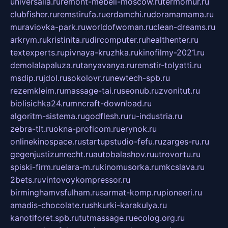
universalia.ru
remont-mebeli-moscow.ru
termomur.ru
clubfisher.ru
remstirufa.ru
erdamchi.ru
doramamama.ru
muraviovka-park.ru
worldofwoman.ru
clean-dreams.ru
arkrym.ru
kristinita.ru
dircomputer.ru
healthenter.ru
textexperts.ru
pivnaya-kruzhka.ru
kinofilmy-2021.ru
demolalapaluza.ru
tanyavanya.ru
remstir-tolyatti.ru
msdip.ru
jdol.ru
sokolovr.ru
newtech-spb.ru
rezemkleim.ru
massage-tai.ru
seonub.ru
zvonitut.ru
biolisichka24.ru
mncraft-download.ru
algoritm-sistema.ru
godflesh.ru
ru-industria.ru
zebra-tlt.ru
okna-proficom.ru
erynok.ru
onlinekinospace.ru
startupstudio-fefu.ru
zarges-ru.ru
gegenjustizunrecht.ru
autobalashov.ru
utrovortu.ru
spiski-firm.ru
elara-m.ru
kinomusorka.ru
mkcslava.ru
2bets.ru
vintovoykompressor.ru
birminghamvsfulham.ru
sarmat-komp.ru
pioneeri.ru
amadis-chocolate.ru
shkurki-karakulya.ru
kanotiforet.spb.ru
tutmassage.ru
ecolog.org.ru