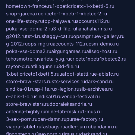
hometown-france.ru
1-xbeticricetc-1-xbetti-5.ru
shop-garena.ru
cricetc-1-xbetr-1-xbetcc-2.ru
one-life-story.ru
top-halyava.ru
accounts112.ru
poka-vse-doma-2.ru
3-d-file.ru
hahahaharms.ru
g2012.ru
tst-1.ru
shaggy-cat.ru
opsmgr.ru
ev-gallery.ru
g-2012.ru
ops-mgr.ru
accounts-112.ru
csm-demo.ru
poka-vse-doma2.ru
airgungames.ru
allseo-host.ru
tehosmotre.ru
varieta-yug.ru
cricetc1xbetr1xbetcc2.ru
raytor-d.ru
atillagunn.ru
3d-file.ru
1xbeticricetc1xbetti5.ru
uafoot-statti.ru
e-abis1c.ru
store-brawl-stars.ru
kts-services.ru
dark-sand.ru
sindika-01.ru
sp-life.ru
x-legion.ru
sib-archives.ru
e-abis-1-c.ru
sindika01.ru
venda-festival.ru
store-brawlstars.ru
dooraleksandria.ru
antenna-highly.ru
mine-lab-msk.ru
1-mus.ru
3-sex-porn.ru
ban-damn.ru
purse-factory.ru
viagra-tablet.ru
fasbags.ru
adler-jun.ru
bandamn.ru
fincontech.ru
3sexporn.ru
1mus.ru
darksand.ru