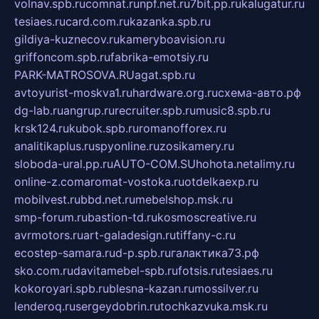
volnav.spb.ru
comnat.ru
npf.net.ru
7bit.pp.ru
kalugatur.ru
tesiaes.ru
card.com.ru
kazanka.spb.ru
gildiya-kuznecov.ru
kameryboavision.ru
griffoncom.spb.ru
fabrika-emotsiy.ru
PARK-MATROSOVA.RU
agat.spb.ru
avtoyurist-moskva1.ru
hardware.org.ru
схема-авто.рф
dg-lab.ru
angrup.ru
recruiter.spb.ru
music8.spb.ru
krsk124.ru
kubok.spb.ru
romanofforex.ru
analitikaplus.ru
spyonline.ru
zosikamery.ru
sloboda-ural.pp.ru
AUTO-COM.SU
hohota.net
alimy.ru
online-z.com
aromat-vostoka.ru
otdelkaexp.ru
mobilvest.ru
bbd.net.ru
mebelshop.msk.ru
smp-forum.ru
bastion-td.ru
kosmoscreative.ru
avrmotors.ru
art-galadesign.ru
tiffany-c.ru
ecostep-samara.ru
d-p.spb.ru
галактика73.рф
sko.com.ru
davitamebel-spb.ru
fotsis.ru
tesiaes.ru
kokoroyari.spb.ru
blesna-kazan.ru
mossilver.ru
lenderoq.ru
sergeydobrin.ru
tochkazvuka.msk.ru