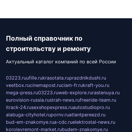
Полный справочник по
строительству и ремонту
Актуальный каталог компаний по всей России
03223.ru
ufille.ru
krasotata.ru
prazdnikdushi.ru
veetbox.ru
cinemapost.ru
ciam-fr.ru
kraft-you.ru
mega-press.ru
03223.ru
web-explore.ru
rastenuya.ru
eurovision-russia.ru
strah-news.ru
freeride-team.ru
itrack-24.ru
sexshopexpress.ru
autostudiopro.ru
alabuga-cityhotel.ru
pornv.ru
atlantpereezd.ru
bud-em-znakomye.ru
a-cdc.ru
elektrostal-news.ru
korolevremont-market.ru
budem-znakomye.ru