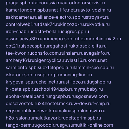
praga.spb.ru
falcorussia.ru
autodoctorservis.ru
kamertondom.spb.ru
net-life.net.ru
avto-vozim.ru
sakhcamera.ru
alliance-electro.spb.ru
stroyavt.ru
controlweb1.ru
tdsak74.ru
kinzozo-ru.ru
kvotka.ru
iron-snab.ru
costa-bella.ru
eugrus.pp.ru
associaciya39.ru
primexpo.spb.ru
bezmorchin.ru
ia2.ru
cpt21.ru
ispecspb.ru
regahost.ru
kolosok-elita.ru
tae-kwon.ru
consrio.com.ru
insiam.ru
avegainfo.ru
archery161.ru
bigencyclica.ru
vlast16.ru
korru.net
sarmiento.spb.su
extelopedia.ru
lammin-suo.spb.ru
iskatour.spb.ru
snpi.org.ru
running-line.ru
krygeva-spa.ru
chel.net.ru
rust-loco.ru
dugshop.ru
hl-beta.spb.ru
school494.spb.ru
mymubaby.ru
epoha-metalband.ru
ngr.spb.ru
rusgosnews.com
dieselvostok.ru
24hostel.msk.ru
w-dev.ru
f-ship.ru
regsmi.ru
filmnetwork.ru
malinasp.ru
kinosvin.ru
h2o-salon.ru
malutkayork.ru
deltaprim.spb.ru
tango-perm.ru
gooddir.ru
sgv.su
multiki-online.com