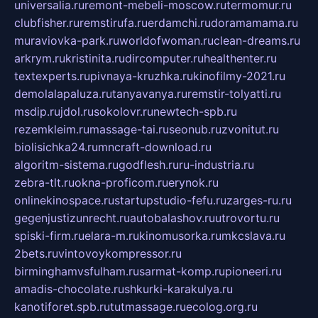
universalia.ru
remont-mebeli-moscow.ru
termomur.ru
clubfisher.ru
remstirufa.ru
erdamchi.ru
doramamama.ru
muraviovka-park.ru
worldofwoman.ru
clean-dreams.ru
arkrym.ru
kristinita.ru
dircomputer.ru
healthenter.ru
textexperts.ru
pivnaya-kruzhka.ru
kinofilmy-2021.ru
demolalapaluza.ru
tanyavanya.ru
remstir-tolyatti.ru
msdip.ru
jdol.ru
sokolovr.ru
newtech-spb.ru
rezemkleim.ru
massage-tai.ru
seonub.ru
zvonitut.ru
biolisichka24.ru
mncraft-download.ru
algoritm-sistema.ru
godflesh.ru
ru-industria.ru
zebra-tlt.ru
okna-proficom.ru
erynok.ru
onlinekinospace.ru
startupstudio-fefu.ru
zarges-ru.ru
gegenjustizunrecht.ru
autobalashov.ru
utrovortu.ru
spiski-firm.ru
elara-m.ru
kinomusorka.ru
mkcslava.ru
2bets.ru
vintovoykompressor.ru
birminghamvsfulham.ru
sarmat-komp.ru
pioneeri.ru
amadis-chocolate.ru
shkurki-karakulya.ru
kanotiforet.spb.ru
tutmassage.ru
ecolog.org.ru