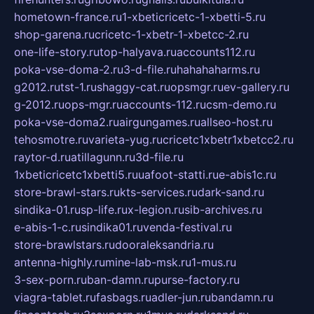
hometown-france.ru
1-xbeticricetc-1-xbetti-5.ru
shop-garena.ru
cricetc-1-xbetr-1-xbetcc-2.ru
one-life-story.ru
top-halyava.ru
accounts112.ru
poka-vse-doma-2.ru
3-d-file.ru
hahahaharms.ru
g2012.ru
tst-1.ru
shaggy-cat.ru
opsmgr.ru
ev-gallery.ru
g-2012.ru
ops-mgr.ru
accounts-112.ru
csm-demo.ru
poka-vse-doma2.ru
airgungames.ru
allseo-host.ru
tehosmotre.ru
varieta-yug.ru
cricetc1xbetr1xbetcc2.ru
raytor-d.ru
atillagunn.ru
3d-file.ru
1xbeticricetc1xbetti5.ru
uafoot-statti.ru
e-abis1c.ru
store-brawl-stars.ru
kts-services.ru
dark-sand.ru
sindika-01.ru
sp-life.ru
x-legion.ru
sib-archives.ru
e-abis-1-c.ru
sindika01.ru
venda-festival.ru
store-brawlstars.ru
dooraleksandria.ru
antenna-highly.ru
mine-lab-msk.ru
1-mus.ru
3-sex-porn.ru
ban-damn.ru
purse-factory.ru
viagra-tablet.ru
fasbags.ru
adler-jun.ru
bandamn.ru