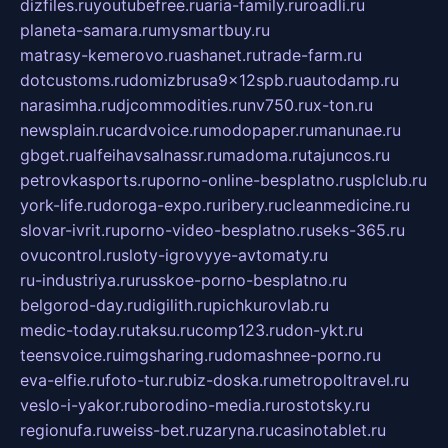
dizfiles.ru
youtubefree.ru
aria-family.ru
roadli.ru
planeta-samara.ru
mysmartbuy.ru
matrasy-kemerovo.ru
ashanet.ru
trade-farm.ru
dotcustoms.ru
domizbrusa9x12spb.ru
autodamp.ru
narasimha.ru
djcommodities.ru
nv750.ru
x-ton.ru
newsplain.ru
cardvoice.ru
modopaper.ru
manunae.ru
gbget.ru
alfeihavsalnassr.ru
madoma.ru
tajuncos.ru
petrovkasports.ru
porno-online-besplatno.ru
splclub.ru
york-life.ru
doroga-expo.ru
ribery.ru
cleanmedicine.ru
slovar-ivrit.ru
porno-video-besplatno.ru
seks-365.ru
ovucontrol.ru
sloty-igrovyye-avtomaty.ru
ru-industriya.ru
russkoe-porno-besplatno.ru
belgorod-day.ru
digilith.ru
pichkurovlab.ru
medic-today.ru
taksu.ru
comp123.ru
don-ykt.ru
teensvoice.ru
imgsharing.ru
domashnee-porno.ru
eva-elfie.ru
foto-tur.ru
biz-doska.ru
metropoltravel.ru
veslo-i-yakor.ru
borodino-media.ru
rostotsky.ru
regionufa.ru
weiss-bet.ru
zaryna.ru
casinotablet.ru