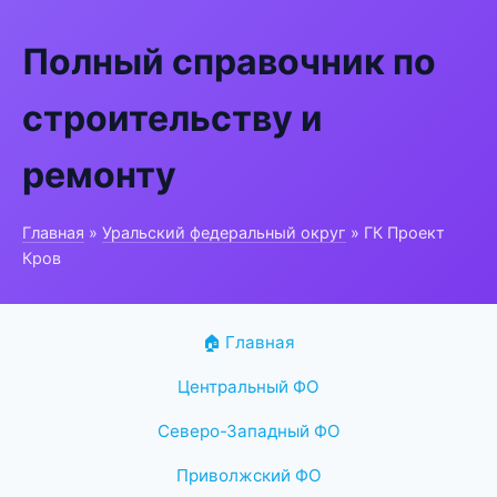
Полный справочник по
строительству и
ремонту
Главная
»
Уральский федеральный округ
» ГК Проект
Кров
🏠 Главная
Центральный ФО
Северо-Западный ФО
Приволжский ФО