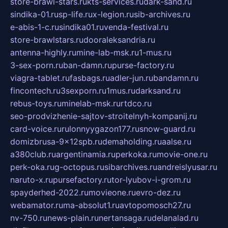
store-brawl-stars.ru
kts-services.ru
dark-sand.ru
sindika-01.ru
sp-life.ru
x-legion.ru
sib-archives.ru
e-abis-1-c.ru
sindika01.ru
venda-festival.ru
store-brawlstars.ru
dooraleksandria.ru
antenna-highly.ru
mine-lab-msk.ru
1-mus.ru
3-sex-porn.ru
ban-damn.ru
purse-factory.ru
viagra-tablet.ru
fasbags.ru
adler-jun.ru
bandamn.ru
fincontech.ru
3sexporn.ru
1mus.ru
darksand.ru
rebus-toys.ru
minelab-msk.ru
rtdco.ru
seo-prodvizhenie-sajtov-stroitelnyh-kompanij.ru
card-voice.ru
rulonnyygazon177.ru
snow-guard.ru
domizbrusa-9x12spb.ru
demaholding.ru
aalse.ru
a380club.ru
argentinamia.ru
perkoka.ru
movie-one.ru
perk-oka.ru
g-octopus.ru
sibarchives.ru
andreislyusar.ru
naruto-x.ru
pursefactory.ru
tor-lyubov-i-grom.ru
spayderhed-2022.ru
movieone.ru
evro-dez.ru
webamator.ru
ma-absolut1.ru
avtopomosch27.ru
nv-750.ru
news-plain.ru
nertansaga.ru
delanalad.ru