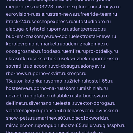
mega-press.ru
03223.ru
web-explore.ru
rastenuya.ru
eurovision-russia.ru
strah-news.ru
freeride-team.ru
itrack-24.ru
sexshopexpress.ru
autostudiopro.ru
alabuga-cityhotel.ru
pornv.ru
atlantpereezd.ru
bud-em-znakomye.ru
a-cdc.ru
elektrostal-news.ru
korolevremont-market.ru
budem-znakomye.ru
oooagrosnab.ru
fpodaso.ru
emfire.ru
pro-otdelky.ru
ukrasotki.ru
seksuzbek.ru
seks-uzbek.ru
porno-vk.ru
sovratili.ru
olecoon.ru
vd-dosug.ru
adonyev.ru
rbc-news.ru
porno-skvirt.ru
krospr.ru
13autor-kolonka.ru
sormol.ru
2rich.ru
hostel-65.ru
hostserve.ru
porno-na-russkom.ru
mishinlab.ru
neznobi.ru
bigfatcc.ru
habble.ru
starbucksvia.ru
delfinet.ru
silvernano.ru
elestal.ru
vektor-doroga.ru
velotrenajery.ru
pronso54.ru
lenasever.ru
lovinskix.ru
show-pets.ru
smartnews03.ru
discofoxworld.ru
miraclecoon.ru
pongup.ru
hostel65.ru
liura.ru
glasspb.ru
firehunters.ru
gribowo.ru
gnalis.ru
bulkitula.ru