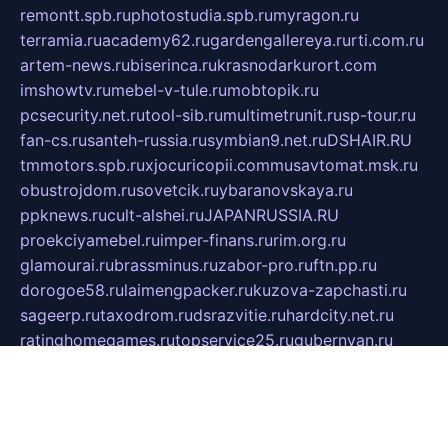
remontt.spb.ru
photostudia.spb.ru
myragon.ru
terramia.ru
academy62.ru
gardengallereya.ru
rti.com.ru
artem-news.ru
biserinca.ru
krasnodarkurort.com
imshowtv.ru
mebel-v-tule.ru
mobtopik.ru
pcsecurity.net.ru
tool-sib.ru
multimetrunit.ru
sp-tour.ru
fan-cs.ru
santeh-russia.ru
symbian9.net.ru
DSHAIR.RU
tmmotors.spb.ru
xjocuricopii.com
musavtomat.msk.ru
obustrojdom.ru
sovetcik.ru
ybaranovskaya.ru
ppknews.ru
cult-alshei.ru
JAPANRUSSIA.RU
proekciyamebel.ru
imper-finans.ru
rim.org.ru
glamourai.ru
brassminus.ru
zabor-pro.ru
ftn.pp.ru
dorogoe58.ru
laimengpacker.ru
kuzova-zapchasti.ru
sageerp.ru
taxodrom.ru
dsrazvitie.ru
hardcity.net.ru
ratinghomegames.ru
topservice25.ru
gubernyan.ru
gtglasslined.ru
ii4.ru
tssport.spb.ru
andorra24.com
blackwallstreet.ru
oboimos.ru
optim-doors.com.ru
ikuch.ru
nycr.org.ru
npa21.ru
vremya-ch.spb.ru
desert000.ru
ivtorgi.ru
ifiori.ru
catalog-statei.ru