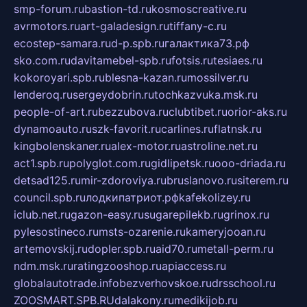
smp-forum.ru
bastion-td.ru
kosmoscreative.ru
avrmotors.ru
art-galadesign.ru
tiffany-c.ru
ecostep-samara.ru
d-p.spb.ru
галактика73.рф
sko.com.ru
davitamebel-spb.ru
fotsis.ru
tesiaes.ru
kokoroyari.spb.ru
blesna-kazan.ru
mossilver.ru
lenderoq.ru
sergeydobrin.ru
tochkazvuka.msk.ru
people-of-art.ru
bezzubova.ru
clubtibet.ru
orior-aks.ru
dynamoauto.ru
szk-favorit.ru
carlines.ru
flatnsk.ru
kingbolenskaner.ru
alex-motor.ru
astroline.net.ru
act1.spb.ru
polyglot.com.ru
gidlipetsk.ru
ooo-driada.ru
detsad125.ru
mir-zdoroviya.ru
bruslanovo.ru
siterem.ru
council.spb.ru
лодкипатриот.рф
kafekolizey.ru
iclub.net.ru
gazon-easy.ru
sugarepilekb.ru
grinox.ru
pylesostineco.ru
msts-ozarenie.ru
kameryjooan.ru
artemovskij.ru
dopler.spb.ru
aid70.ru
metall-perm.ru
ndm.msk.ru
ratingzooshop.ru
apiaccess.ru
globalautotrade.info
bezverhovskoe.ru
drsschool.ru
ZOOSMART.SPB.RU
dalakony.ru
medikijob.ru