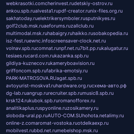
webkrasotki.com
cherinvest.ru
detskiy-ostrov.ru
ankou.spb.ru
alvesta1.ru
pdf-creator.ru
nix-files.org.ru
sakhatoday.ru
elektrikersymboler.ru
sputnikyes.ru
golf2club.msk.ru
aeforums.ru
zallclub.ru
multimodal.msk.ru
habaigry.ru
haikko.ru
sobakopedia.ru
isz-fest.ru
ewnc.info
screensaver-clock.net.ru
volnav.spb.ru
comnat.ru
npf.net.ru
7bit.pp.ru
kalugatur.ru
tesiaes.ru
card.com.ru
kazanka.spb.ru
gildiya-kuznecov.ru
kameryboavision.ru
griffoncom.spb.ru
fabrika-emotsiy.ru
PARK-MATROSOVA.RU
agat.spb.ru
avtoyurist-moskva1.ru
hardware.org.ru
схема-авто.рф
dg-lab.ru
angrup.ru
recruiter.spb.ru
music8.spb.ru
krsk124.ru
kubok.spb.ru
romanofforex.ru
analitikaplus.ru
spyonline.ru
zosikamery.ru
sloboda-ural.pp.ru
AUTO-COM.SU
hohota.net
alimy.ru
online-z.com
aromat-vostoka.ru
otdelkaexp.ru
mobilvest.ru
bbd.net.ru
mebelshop.msk.ru