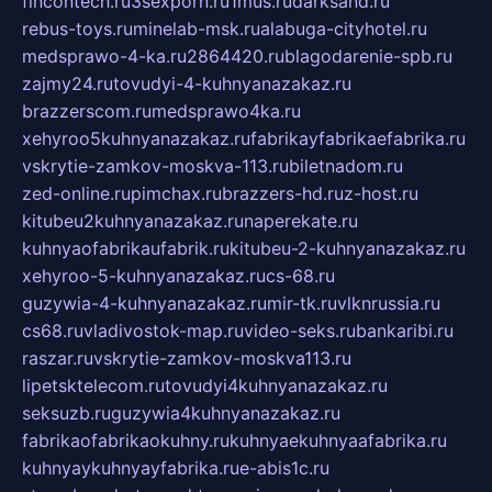
fincontech.ru
3sexporn.ru
1mus.ru
darksand.ru
rebus-toys.ru
minelab-msk.ru
alabuga-cityhotel.ru
medsprawo-4-ka.ru
2864420.ru
blagodarenie-spb.ru
zajmy24.ru
tovudyi-4-kuhnyanazakaz.ru
brazzerscom.ru
medsprawo4ka.ru
xehyroo5kuhnyanazakaz.ru
fabrikayfabrikaefabrika.ru
vskrytie-zamkov-moskva-113.ru
biletnadom.ru
zed-online.ru
pimchax.ru
brazzers-hd.ru
z-host.ru
kitubeu2kuhnyanazakaz.ru
naperekate.ru
kuhnyaofabrikaufabrik.ru
kitubeu-2-kuhnyanazakaz.ru
xehyroo-5-kuhnyanazakaz.ru
cs-68.ru
guzywia-4-kuhnyanazakaz.ru
mir-tk.ru
vlknrussia.ru
cs68.ru
vladivostok-map.ru
video-seks.ru
bankaribi.ru
raszar.ru
vskrytie-zamkov-moskva113.ru
lipetsktelecom.ru
tovudyi4kuhnyanazakaz.ru
seksuzb.ru
guzywia4kuhnyanazakaz.ru
fabrikaofabrikaokuhny.ru
kuhnyaekuhnyaafabrika.ru
kuhnyaykuhnyayfabrika.ru
e-abis1c.ru