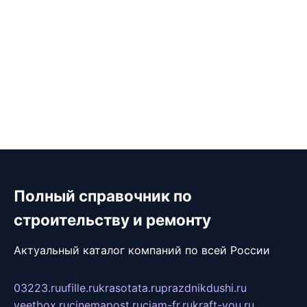
Полный справочник по
строительству и ремонту
Актуальный каталог компаний по всей России
03223.ru
ufille.ru
krasotata.ru
prazdnikdushi.ru
veetbox.ru
cinemapost.ru
ciam-fr.ru
kraft-you.ru