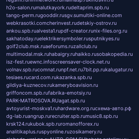
h2o-salon.ru
malutkayork.ru
deltaprim.spb.ru
tango-perm.ru
gooddir.ru
sgv.su
multiki-online.com
webkrasotki.com
cherinvest.ru
detskiy-ostrov.ru
ankou.spb.ru
alvesta1.ru
pdf-creator.ru
nix-files.org.ru
sakhatoday.ru
elektrikersymboler.ru
sputnikyes.ru
golf2club.msk.ru
aeforums.ru
zallclub.ru
multimodal.msk.ru
habaigry.ru
haikko.ru
sobakopedia.ru
isz-fest.ru
ewnc.info
screensaver-clock.net.ru
volnav.spb.ru
comnat.ru
npf.net.ru
7bit.pp.ru
kalugatur.ru
tesiaes.ru
card.com.ru
kazanka.spb.ru
gildiya-kuznecov.ru
kameryboavision.ru
griffoncom.spb.ru
fabrika-emotsiy.ru
PARK-MATROSOVA.RU
agat.spb.ru
avtoyurist-moskva1.ru
hardware.org.ru
схема-авто.рф
dg-lab.ru
angrup.ru
recruiter.spb.ru
music8.spb.ru
krsk124.ru
kubok.spb.ru
romanofforex.ru
analitikaplus.ru
spyonline.ru
zosikamery.ru