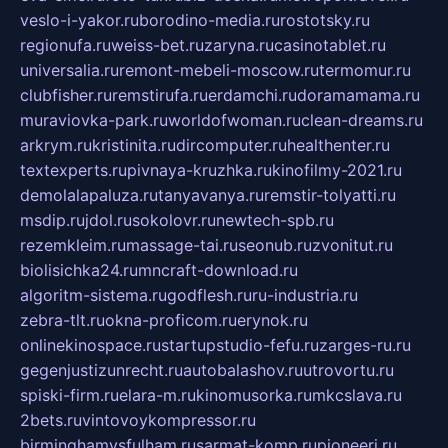
veslo-i-yakor.ru
borodino-media.ru
rostotsky.ru
regionufa.ru
weiss-bet.ru
zaryna.ru
casinotablet.ru
universalia.ru
remont-mebeli-moscow.ru
termomur.ru
clubfisher.ru
remstirufa.ru
erdamchi.ru
doramamama.ru
muraviovka-park.ru
worldofwoman.ru
clean-dreams.ru
arkrym.ru
kristinita.ru
dircomputer.ru
healthenter.ru
textexperts.ru
pivnaya-kruzhka.ru
kinofilmy-2021.ru
demolalapaluza.ru
tanyavanya.ru
remstir-tolyatti.ru
msdip.ru
jdol.ru
sokolovr.ru
newtech-spb.ru
rezemkleim.ru
massage-tai.ru
seonub.ru
zvonitut.ru
biolisichka24.ru
mncraft-download.ru
algoritm-sistema.ru
godflesh.ru
ru-industria.ru
zebra-tlt.ru
okna-proficom.ru
erynok.ru
onlinekinospace.ru
startupstudio-fefu.ru
zarges-ru.ru
gegenjustizunrecht.ru
autobalashov.ru
utrovortu.ru
spiski-firm.ru
elara-m.ru
kinomusorka.ru
mkcslava.ru
2bets.ru
vintovoykompressor.ru
birminghamvsfulham.ru
sarmat-komp.ru
pioneeri.ru