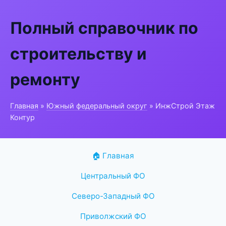
Полный справочник по
строительству и
ремонту
Главная
»
Южный федеральный округ
» ИнжСтрой Этаж
Контур
🏠 Главная
Центральный ФО
Северо-Западный ФО
Приволжский ФО