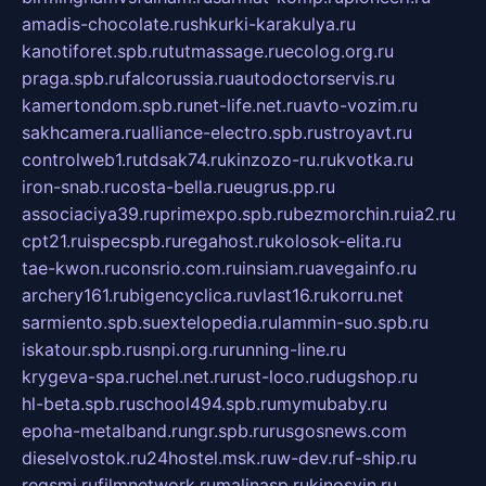
amadis-chocolate.ru
shkurki-karakulya.ru
kanotiforet.spb.ru
tutmassage.ru
ecolog.org.ru
praga.spb.ru
falcorussia.ru
autodoctorservis.ru
kamertondom.spb.ru
net-life.net.ru
avto-vozim.ru
sakhcamera.ru
alliance-electro.spb.ru
stroyavt.ru
controlweb1.ru
tdsak74.ru
kinzozo-ru.ru
kvotka.ru
iron-snab.ru
costa-bella.ru
eugrus.pp.ru
associaciya39.ru
primexpo.spb.ru
bezmorchin.ru
ia2.ru
cpt21.ru
ispecspb.ru
regahost.ru
kolosok-elita.ru
tae-kwon.ru
consrio.com.ru
insiam.ru
avegainfo.ru
archery161.ru
bigencyclica.ru
vlast16.ru
korru.net
sarmiento.spb.su
extelopedia.ru
lammin-suo.spb.ru
iskatour.spb.ru
snpi.org.ru
running-line.ru
krygeva-spa.ru
chel.net.ru
rust-loco.ru
dugshop.ru
hl-beta.spb.ru
school494.spb.ru
mymubaby.ru
epoha-metalband.ru
ngr.spb.ru
rusgosnews.com
dieselvostok.ru
24hostel.msk.ru
w-dev.ru
f-ship.ru
regsmi.ru
filmnetwork.ru
malinasp.ru
kinosvin.ru