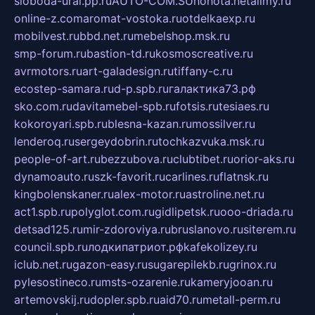
sloboda-ural.pp.ru
AUTO-COM.SU
hohota.net
alimy.ru
online-z.com
aromat-vostoka.ru
otdelkaexp.ru
mobilvest.ru
bbd.net.ru
mebelshop.msk.ru
smp-forum.ru
bastion-td.ru
kosmoscreative.ru
avrmotors.ru
art-galadesign.ru
tiffany-c.ru
ecostep-samara.ru
d-p.spb.ru
галактика73.рф
sko.com.ru
davitamebel-spb.ru
fotsis.ru
tesiaes.ru
kokoroyari.spb.ru
blesna-kazan.ru
mossilver.ru
lenderoq.ru
sergeydobrin.ru
tochkazvuka.msk.ru
people-of-art.ru
bezzubova.ru
clubtibet.ru
orior-aks.ru
dynamoauto.ru
szk-favorit.ru
carlines.ru
flatnsk.ru
kingbolenskaner.ru
alex-motor.ru
astroline.net.ru
act1.spb.ru
polyglot.com.ru
gidlipetsk.ru
ooo-driada.ru
detsad125.ru
mir-zdoroviya.ru
bruslanovo.ru
siterem.ru
council.spb.ru
лодкипатриот.рф
kafekolizey.ru
iclub.net.ru
gazon-easy.ru
sugarepilekb.ru
grinox.ru
pylesostineco.ru
msts-ozarenie.ru
kameryjooan.ru
artemovskij.ru
dopler.spb.ru
aid70.ru
metall-perm.ru