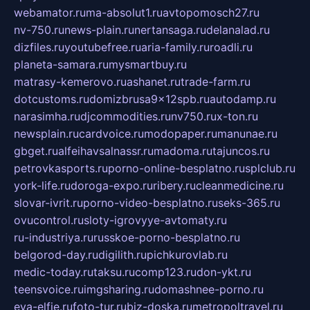
webamator.ru
ma-absolut1.ru
avtopomosch27.ru
nv-750.ru
news-plain.ru
nertansaga.ru
delanalad.ru
dizfiles.ru
youtubefree.ru
aria-family.ru
roadli.ru
planeta-samara.ru
mysmartbuy.ru
matrasy-kemerovo.ru
ashanet.ru
trade-farm.ru
dotcustoms.ru
domizbrusa9x12spb.ru
autodamp.ru
narasimha.ru
djcommodities.ru
nv750.ru
x-ton.ru
newsplain.ru
cardvoice.ru
modopaper.ru
manunae.ru
gbget.ru
alfeihavsalnassr.ru
madoma.ru
tajuncos.ru
petrovkasports.ru
porno-online-besplatno.ru
splclub.ru
york-life.ru
doroga-expo.ru
ribery.ru
cleanmedicine.ru
slovar-ivrit.ru
porno-video-besplatno.ru
seks-365.ru
ovucontrol.ru
sloty-igrovyye-avtomaty.ru
ru-industriya.ru
russkoe-porno-besplatno.ru
belgorod-day.ru
digilith.ru
pichkurovlab.ru
medic-today.ru
taksu.ru
comp123.ru
don-ykt.ru
teensvoice.ru
imgsharing.ru
domashnee-porno.ru
eva-elfie.ru
foto-tur.ru
biz-doska.ru
metropoltravel.ru