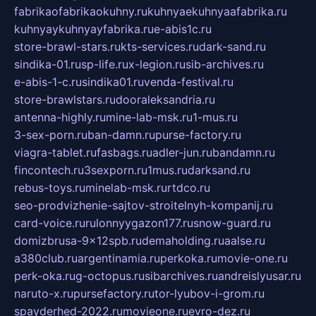
fabrikaofabrikaokuhny.ru
kuhnyaekuhnyaafabrika.ru
kuhnyaykuhnyayfabrika.ru
e-abis1c.ru
store-brawl-stars.ru
kts-services.ru
dark-sand.ru
sindika-01.ru
sp-life.ru
x-legion.ru
sib-archives.ru
e-abis-1-c.ru
sindika01.ru
venda-festival.ru
store-brawlstars.ru
dooraleksandria.ru
antenna-highly.ru
mine-lab-msk.ru
1-mus.ru
3-sex-porn.ru
ban-damn.ru
purse-factory.ru
viagra-tablet.ru
fasbags.ru
adler-jun.ru
bandamn.ru
fincontech.ru
3sexporn.ru
1mus.ru
darksand.ru
rebus-toys.ru
minelab-msk.ru
rtdco.ru
seo-prodvizhenie-sajtov-stroitelnyh-kompanij.ru
card-voice.ru
rulonnyygazon177.ru
snow-guard.ru
domizbrusa-9x12spb.ru
demaholding.ru
aalse.ru
a380club.ru
argentinamia.ru
perkoka.ru
movie-one.ru
perk-oka.ru
g-octopus.ru
sibarchives.ru
andreislyusar.ru
naruto-x.ru
pursefactory.ru
tor-lyubov-i-grom.ru
spayderhed-2022.ru
movieone.ru
evro-dez.ru