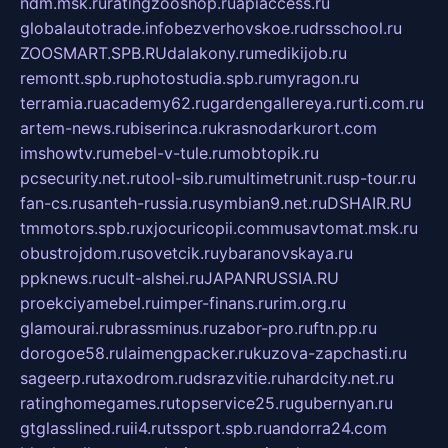
ndm.msk.ru
ratingzooshop.ru
apiaccess.ru
globalautotrade.info
bezverhovskoe.ru
drsschool.ru
ZOOSMART.SPB.RU
dalakony.ru
medikijob.ru
remontt.spb.ru
photostudia.spb.ru
myragon.ru
terramia.ru
academy62.ru
gardengallereya.ru
rti.com.ru
artem-news.ru
biserinca.ru
krasnodarkurort.com
imshowtv.ru
mebel-v-tule.ru
mobtopik.ru
pcsecurity.net.ru
tool-sib.ru
multimetrunit.ru
sp-tour.ru
fan-cs.ru
santeh-russia.ru
symbian9.net.ru
DSHAIR.RU
tmmotors.spb.ru
xjocuricopii.com
musavtomat.msk.ru
obustrojdom.ru
sovetcik.ru
ybaranovskaya.ru
ppknews.ru
cult-alshei.ru
JAPANRUSSIA.RU
proekciyamebel.ru
imper-finans.ru
rim.org.ru
glamourai.ru
brassminus.ru
zabor-pro.ru
ftn.pp.ru
dorogoe58.ru
laimengpacker.ru
kuzova-zapchasti.ru
sageerp.ru
taxodrom.ru
dsrazvitie.ru
hardcity.net.ru
ratinghomegames.ru
topservice25.ru
gubernyan.ru
gtglasslined.ru
ii4.ru
tssport.spb.ru
andorra24.com