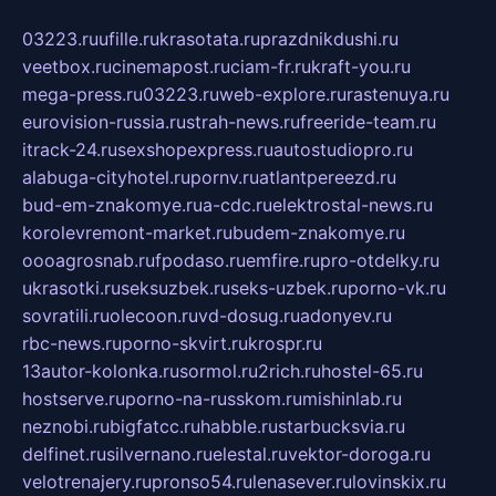
03223.ru
ufille.ru
krasotata.ru
prazdnikdushi.ru
veetbox.ru
cinemapost.ru
ciam-fr.ru
kraft-you.ru
mega-press.ru
03223.ru
web-explore.ru
rastenuya.ru
eurovision-russia.ru
strah-news.ru
freeride-team.ru
itrack-24.ru
sexshopexpress.ru
autostudiopro.ru
alabuga-cityhotel.ru
pornv.ru
atlantpereezd.ru
bud-em-znakomye.ru
a-cdc.ru
elektrostal-news.ru
korolevremont-market.ru
budem-znakomye.ru
oooagrosnab.ru
fpodaso.ru
emfire.ru
pro-otdelky.ru
ukrasotki.ru
seksuzbek.ru
seks-uzbek.ru
porno-vk.ru
sovratili.ru
olecoon.ru
vd-dosug.ru
adonyev.ru
rbc-news.ru
porno-skvirt.ru
krospr.ru
13autor-kolonka.ru
sormol.ru
2rich.ru
hostel-65.ru
hostserve.ru
porno-na-russkom.ru
mishinlab.ru
neznobi.ru
bigfatcc.ru
habble.ru
starbucksvia.ru
delfinet.ru
silvernano.ru
elestal.ru
vektor-doroga.ru
velotrenajery.ru
pronso54.ru
lenasever.ru
lovinskix.ru