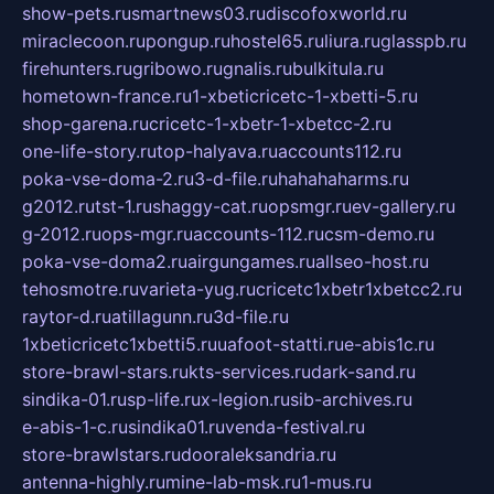
show-pets.ru
smartnews03.ru
discofoxworld.ru
miraclecoon.ru
pongup.ru
hostel65.ru
liura.ru
glasspb.ru
firehunters.ru
gribowo.ru
gnalis.ru
bulkitula.ru
hometown-france.ru
1-xbeticricetc-1-xbetti-5.ru
shop-garena.ru
cricetc-1-xbetr-1-xbetcc-2.ru
one-life-story.ru
top-halyava.ru
accounts112.ru
poka-vse-doma-2.ru
3-d-file.ru
hahahaharms.ru
g2012.ru
tst-1.ru
shaggy-cat.ru
opsmgr.ru
ev-gallery.ru
g-2012.ru
ops-mgr.ru
accounts-112.ru
csm-demo.ru
poka-vse-doma2.ru
airgungames.ru
allseo-host.ru
tehosmotre.ru
varieta-yug.ru
cricetc1xbetr1xbetcc2.ru
raytor-d.ru
atillagunn.ru
3d-file.ru
1xbeticricetc1xbetti5.ru
uafoot-statti.ru
e-abis1c.ru
store-brawl-stars.ru
kts-services.ru
dark-sand.ru
sindika-01.ru
sp-life.ru
x-legion.ru
sib-archives.ru
e-abis-1-c.ru
sindika01.ru
venda-festival.ru
store-brawlstars.ru
dooraleksandria.ru
antenna-highly.ru
mine-lab-msk.ru
1-mus.ru