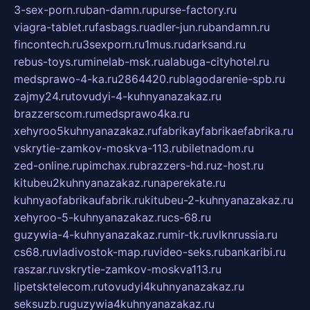
3-sex-porn.ru
ban-damn.ru
purse-factory.ru
viagra-tablet.ru
fasbags.ru
adler-jun.ru
bandamn.ru
fincontech.ru
3sexporn.ru
1mus.ru
darksand.ru
rebus-toys.ru
minelab-msk.ru
alabuga-cityhotel.ru
medsprawo-4-ka.ru
2864420.ru
blagodarenie-spb.ru
zajmy24.ru
tovudyi-4-kuhnyanazakaz.ru
brazzerscom.ru
medsprawo4ka.ru
xehyroo5kuhnyanazakaz.ru
fabrikayfabrikaefabrika.ru
vskrytie-zamkov-moskva-113.ru
biletnadom.ru
zed-online.ru
pimchax.ru
brazzers-hd.ru
z-host.ru
kitubeu2kuhnyanazakaz.ru
naperekate.ru
kuhnyaofabrikaufabrik.ru
kitubeu-2-kuhnyanazakaz.ru
xehyroo-5-kuhnyanazakaz.ru
cs-68.ru
guzywia-4-kuhnyanazakaz.ru
mir-tk.ru
vlknrussia.ru
cs68.ru
vladivostok-map.ru
video-seks.ru
bankaribi.ru
raszar.ru
vskrytie-zamkov-moskva113.ru
lipetsktelecom.ru
tovudyi4kuhnyanazakaz.ru
seksuzb.ru
guzywia4kuhnyanazakaz.ru