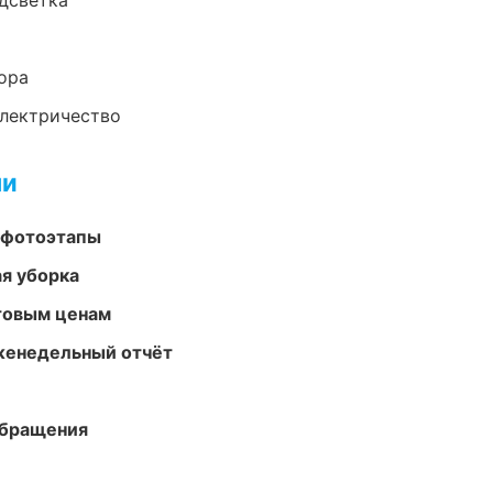
одсветка
ора
электричество
ми
 фотоэтапы
ая уборка
птовым ценам
женедельный отчёт
обращения