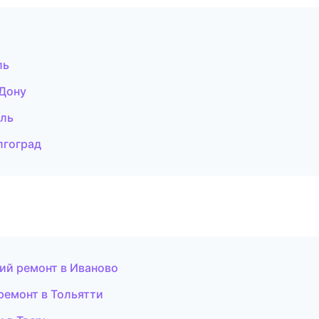
ль
Дону
ль
лгоград
ий ремонт в Иваново
емонт в Тольятти