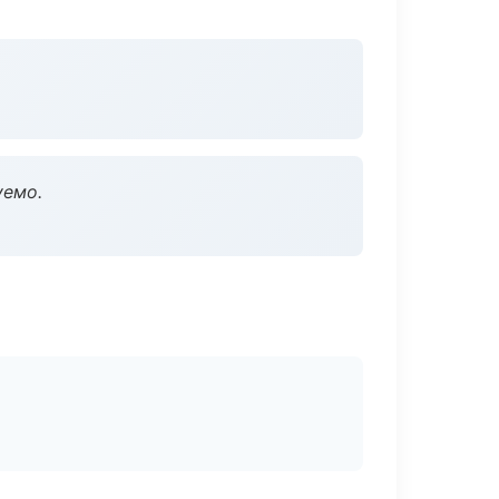
уемо.