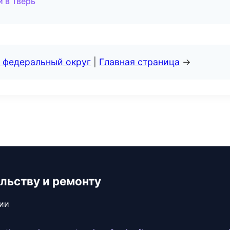
 в Тверь
 федеральный округ
|
Главная страница
→
льству и ремонту
сии