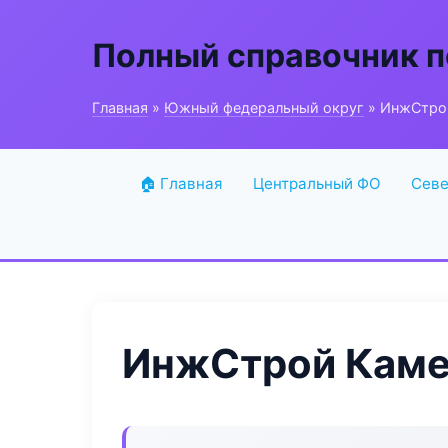
Полный справочник п
Главная
»
Южный федеральный округ
» ИнжСтро
🏠 Главная
Центральный ФО
Севе
ИнжСтрой Каме