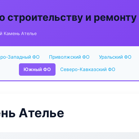
о строительству и ремонту
й Камень Ателье
ро-Западный ФО
Приволжский ФО
Уральский ФО
Южный ФО
Северо-Кавказский ФО
нь Ателье