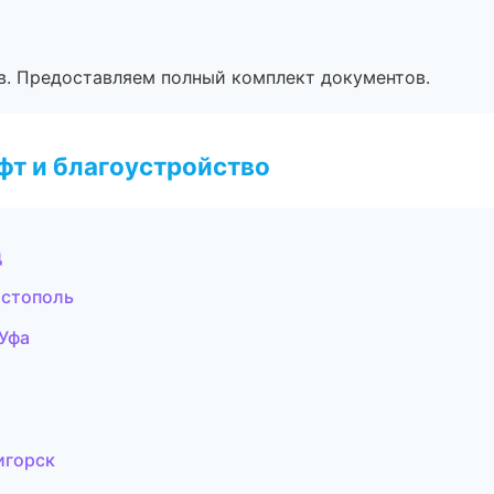
в. Предоставляем полный комплект документов.
т и благоустройство
д
астополь
Уфа
игорск