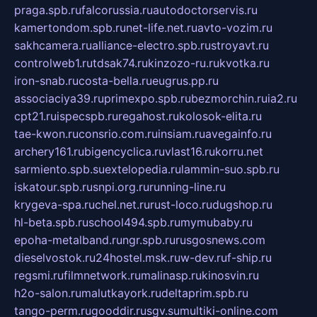
praga.spb.ru
falcorussia.ru
autodoctorservis.ru
kamertondom.spb.ru
net-life.net.ru
avto-vozim.ru
sakhcamera.ru
alliance-electro.spb.ru
stroyavt.ru
controlweb1.ru
tdsak74.ru
kinzozo-ru.ru
kvotka.ru
iron-snab.ru
costa-bella.ru
eugrus.pp.ru
associaciya39.ru
primexpo.spb.ru
bezmorchin.ru
ia2.ru
cpt21.ru
ispecspb.ru
regahost.ru
kolosok-elita.ru
tae-kwon.ru
consrio.com.ru
insiam.ru
avegainfo.ru
archery161.ru
bigencyclica.ru
vlast16.ru
korru.net
sarmiento.spb.su
extelopedia.ru
lammin-suo.spb.ru
iskatour.spb.ru
snpi.org.ru
running-line.ru
krygeva-spa.ru
chel.net.ru
rust-loco.ru
dugshop.ru
hl-beta.spb.ru
school494.spb.ru
mymubaby.ru
epoha-metalband.ru
ngr.spb.ru
rusgosnews.com
dieselvostok.ru
24hostel.msk.ru
w-dev.ru
f-ship.ru
regsmi.ru
filmnetwork.ru
malinasp.ru
kinosvin.ru
h2o-salon.ru
malutkayork.ru
deltaprim.spb.ru
tango-perm.ru
gooddir.ru
sgv.su
multiki-online.com