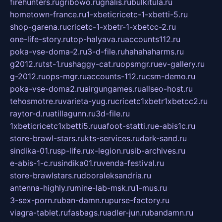
firehunters.ru
gribowo.ru
gnalis.ru
bulkitula.ru
hometown-france.ru
1-xbeticricetc-1-xbetti-5.ru
shop-garena.ru
cricetc-1-xbetr-1-xbetcc-2.ru
one-life-story.ru
top-halyava.ru
accounts112.ru
poka-vse-doma-2.ru
3-d-file.ru
hahahaharms.ru
g2012.ru
tst-1.ru
shaggy-cat.ru
opsmgr.ru
ev-gallery.ru
g-2012.ru
ops-mgr.ru
accounts-112.ru
csm-demo.ru
poka-vse-doma2.ru
airgungames.ru
allseo-host.ru
tehosmotre.ru
varieta-yug.ru
cricetc1xbetr1xbetcc2.ru
raytor-d.ru
atillagunn.ru
3d-file.ru
1xbeticricetc1xbetti5.ru
uafoot-statti.ru
e-abis1c.ru
store-brawl-stars.ru
kts-services.ru
dark-sand.ru
sindika-01.ru
sp-life.ru
x-legion.ru
sib-archives.ru
e-abis-1-c.ru
sindika01.ru
venda-festival.ru
store-brawlstars.ru
dooraleksandria.ru
antenna-highly.ru
mine-lab-msk.ru
1-mus.ru
3-sex-porn.ru
ban-damn.ru
purse-factory.ru
viagra-tablet.ru
fasbags.ru
adler-jun.ru
bandamn.ru