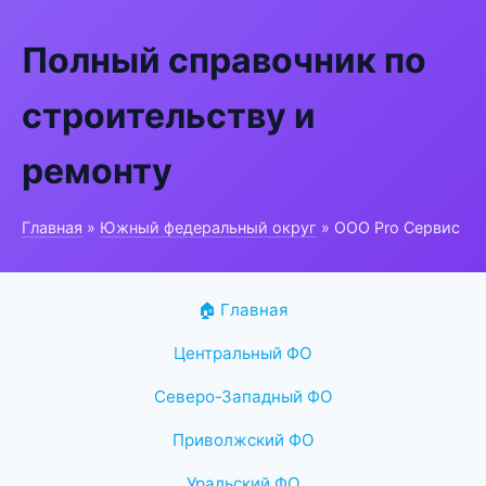
Полный справочник по
строительству и
ремонту
Главная
»
Южный федеральный округ
» ООО Pro Сервис
🏠 Главная
Центральный ФО
Северо-Западный ФО
Приволжский ФО
Уральский ФО