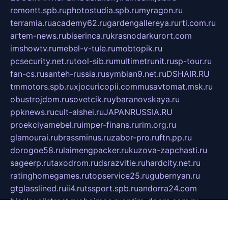
remontt.spb.ru
photostudia.spb.ru
myragon.ru
terramia.ru
academy62.ru
gardengallereya.ru
rti.com.ru
artem-news.ru
biserinca.ru
krasnodarkurort.com
imshowtv.ru
mebel-v-tule.ru
mobtopik.ru
pcsecurity.net.ru
tool-sib.ru
multimetrunit.ru
sp-tour.ru
fan-cs.ru
santeh-russia.ru
symbian9.net.ru
DSHAIR.RU
tmmotors.spb.ru
xjocuricopii.com
musavtomat.msk.ru
obustrojdom.ru
sovetcik.ru
ybaranovskaya.ru
ppknews.ru
cult-alshei.ru
JAPANRUSSIA.RU
proekciyamebel.ru
imper-finans.ru
rim.org.ru
glamourai.ru
brassminus.ru
zabor-pro.ru
ftn.pp.ru
dorogoe58.ru
laimengpacker.ru
kuzova-zapchasti.ru
sageerp.ru
taxodrom.ru
dsrazvitie.ru
hardcity.net.ru
ratinghomegames.ru
topservice25.ru
gubernyan.ru
gtglasslined.ru
ii4.ru
tssport.spb.ru
andorra24.com
blackwallstreet.ru
oboimos.ru
optim-doors.com.ru
ikuch.ru
nycr.org.ru
npa21.ru
vremya-ch.spb.ru
desert000.ru
ivtorgi.ru
ifiori.ru
catalog-statei.ru