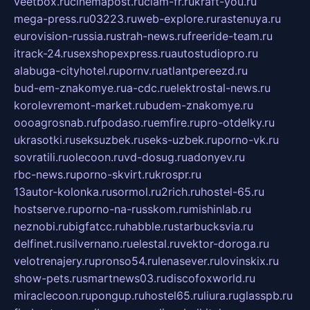
veetbox.ru
cinemapost.ru
ciam-fr.ru
kraft-you.ru
mega-press.ru
03223.ru
web-explore.ru
rastenuya.ru
eurovision-russia.ru
strah-news.ru
freeride-team.ru
itrack-24.ru
sexshopexpress.ru
autostudiopro.ru
alabuga-cityhotel.ru
pornv.ru
atlantpereezd.ru
bud-em-znakomye.ru
a-cdc.ru
elektrostal-news.ru
korolevremont-market.ru
budem-znakomye.ru
oooagrosnab.ru
fpodaso.ru
emfire.ru
pro-otdelky.ru
ukrasotki.ru
seksuzbek.ru
seks-uzbek.ru
porno-vk.ru
sovratili.ru
olecoon.ru
vd-dosug.ru
adonyev.ru
rbc-news.ru
porno-skvirt.ru
krospr.ru
13autor-kolonka.ru
sormol.ru
2rich.ru
hostel-65.ru
hostserve.ru
porno-na-russkom.ru
mishinlab.ru
neznobi.ru
bigfatcc.ru
habble.ru
starbucksvia.ru
delfinet.ru
silvernano.ru
elestal.ru
vektor-doroga.ru
velotrenajery.ru
pronso54.ru
lenasever.ru
lovinskix.ru
show-pets.ru
smartnews03.ru
discofoxworld.ru
miraclecoon.ru
pongup.ru
hostel65.ru
liura.ru
glasspb.ru