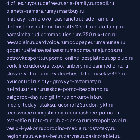
dizfiles.ru
youtubefree.ru
aria-family.ru
roadli.ru
planeta-samara.ru
mysmartbuy.ru
matrasy-kemerovo.ru
ashanet.ru
trade-farm.ru
dotcustoms.ru
domizbrusa9x12spb.ru
autodamp.ru
narasimha.ru
djcommodities.ru
nv750.ru
x-ton.ru
newsplain.ru
cardvoice.ru
modopaper.ru
manunae.ru
gbget.ru
alfeihavsalnassr.ru
madoma.ru
tajuncos.ru
petrovkasports.ru
porno-online-besplatno.ru
splclub.ru
york-life.ru
doroga-expo.ru
ribery.ru
cleanmedicine.ru
slovar-ivrit.ru
porno-video-besplatno.ru
seks-365.ru
ovucontrol.ru
sloty-igrovyye-avtomaty.ru
ru-industriya.ru
russkoe-porno-besplatno.ru
belgorod-day.ru
digilith.ru
pichkurovlab.ru
medic-today.ru
taksu.ru
comp123.ru
don-ykt.ru
teensvoice.ru
imgsharing.ru
domashnee-porno.ru
eva-elfie.ru
foto-tur.ru
biz-doska.ru
metropoltravel.ru
veslo-i-yakor.ru
borodino-media.ru
rostotsky.ru
regionufa.ru
weiss-bet.ru
zaryna.ru
casinotablet.ru