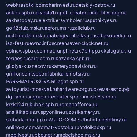
webkrasotki.com
cherinvest.ru
detskiy-ostrov.ru
ankou.spb.ru
alvesta1.ru
pdf-creator.ru
nix-files.org.ru
sakhatoday.ru
elektrikersymboler.ru
sputnikyes.ru
golf2club.msk.ru
aeforums.ru
zallclub.ru
multimodal.msk.ru
habaigry.ru
haikko.ru
sobakopedia.ru
isz-fest.ru
ewnc.info
screensaver-clock.net.ru
volnav.spb.ru
comnat.ru
npf.net.ru
7bit.pp.ru
kalugatur.ru
tesiaes.ru
card.com.ru
kazanka.spb.ru
gildiya-kuznecov.ru
kameryboavision.ru
griffoncom.spb.ru
fabrika-emotsiy.ru
PARK-MATROSOVA.RU
agat.spb.ru
avtoyurist-moskva1.ru
hardware.org.ru
схема-авто.рф
dg-lab.ru
angrup.ru
recruiter.spb.ru
music8.spb.ru
krsk124.ru
kubok.spb.ru
romanofforex.ru
analitikaplus.ru
spyonline.ru
zosikamery.ru
sloboda-ural.pp.ru
AUTO-COM.SU
hohota.net
alimy.ru
online-z.com
aromat-vostoka.ru
otdelkaexp.ru
mobilvest.ru
bbd.net.ru
mebelshop.msk.ru