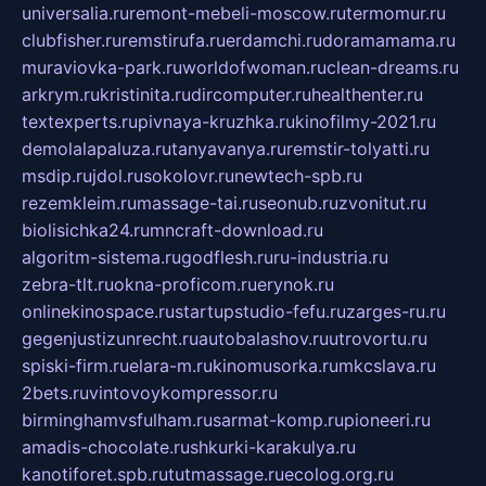
universalia.ru
remont-mebeli-moscow.ru
termomur.ru
clubfisher.ru
remstirufa.ru
erdamchi.ru
doramamama.ru
muraviovka-park.ru
worldofwoman.ru
clean-dreams.ru
arkrym.ru
kristinita.ru
dircomputer.ru
healthenter.ru
textexperts.ru
pivnaya-kruzhka.ru
kinofilmy-2021.ru
demolalapaluza.ru
tanyavanya.ru
remstir-tolyatti.ru
msdip.ru
jdol.ru
sokolovr.ru
newtech-spb.ru
rezemkleim.ru
massage-tai.ru
seonub.ru
zvonitut.ru
biolisichka24.ru
mncraft-download.ru
algoritm-sistema.ru
godflesh.ru
ru-industria.ru
zebra-tlt.ru
okna-proficom.ru
erynok.ru
onlinekinospace.ru
startupstudio-fefu.ru
zarges-ru.ru
gegenjustizunrecht.ru
autobalashov.ru
utrovortu.ru
spiski-firm.ru
elara-m.ru
kinomusorka.ru
mkcslava.ru
2bets.ru
vintovoykompressor.ru
birminghamvsfulham.ru
sarmat-komp.ru
pioneeri.ru
amadis-chocolate.ru
shkurki-karakulya.ru
kanotiforet.spb.ru
tutmassage.ru
ecolog.org.ru