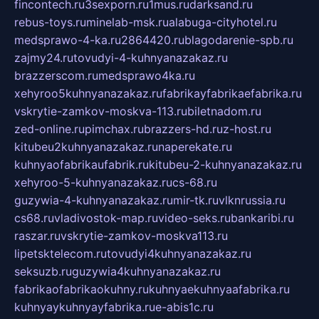
fincontech.ru
3sexporn.ru
1mus.ru
darksand.ru
rebus-toys.ru
minelab-msk.ru
alabuga-cityhotel.ru
medsprawo-4-ka.ru
2864420.ru
blagodarenie-spb.ru
zajmy24.ru
tovudyi-4-kuhnyanazakaz.ru
brazzerscom.ru
medsprawo4ka.ru
xehyroo5kuhnyanazakaz.ru
fabrikayfabrikaefabrika.ru
vskrytie-zamkov-moskva-113.ru
biletnadom.ru
zed-online.ru
pimchax.ru
brazzers-hd.ru
z-host.ru
kitubeu2kuhnyanazakaz.ru
naperekate.ru
kuhnyaofabrikaufabrik.ru
kitubeu-2-kuhnyanazakaz.ru
xehyroo-5-kuhnyanazakaz.ru
cs-68.ru
guzywia-4-kuhnyanazakaz.ru
mir-tk.ru
vlknrussia.ru
cs68.ru
vladivostok-map.ru
video-seks.ru
bankaribi.ru
raszar.ru
vskrytie-zamkov-moskva113.ru
lipetsktelecom.ru
tovudyi4kuhnyanazakaz.ru
seksuzb.ru
guzywia4kuhnyanazakaz.ru
fabrikaofabrikaokuhny.ru
kuhnyaekuhnyaafabrika.ru
kuhnyaykuhnyayfabrika.ru
e-abis1c.ru