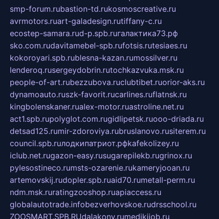
smp-forum.ru
bastion-td.ru
kosmoscreative.ru
avrmotors.ru
art-galadesign.ru
tiffany-c.ru
ecostep-samara.ru
d-p.spb.ru
галактика73.рф
sko.com.ru
davitamebel-spb.ru
fotsis.ru
tesiaes.ru
kokoroyari.spb.ru
blesna-kazan.ru
mossilver.ru
lenderoq.ru
sergeydobrin.ru
tochkazvuka.msk.ru
people-of-art.ru
bezzubova.ru
clubtibet.ru
orior-aks.ru
dynamoauto.ru
szk-favorit.ru
carlines.ru
flatnsk.ru
kingbolenskaner.ru
alex-motor.ru
astroline.net.ru
act1.spb.ru
polyglot.com.ru
gidlipetsk.ru
ooo-driada.ru
detsad125.ru
mir-zdoroviya.ru
bruslanovo.ru
siterem.ru
council.spb.ru
лодкипатриот.рф
kafekolizey.ru
iclub.net.ru
gazon-easy.ru
sugarepilekb.ru
grinox.ru
pylesostineco.ru
msts-ozarenie.ru
kameryjooan.ru
artemovskij.ru
dopler.spb.ru
aid70.ru
metall-perm.ru
ndm.msk.ru
ratingzooshop.ru
apiaccess.ru
globalautotrade.info
bezverhovskoe.ru
drsschool.ru
ZOOSMART.SPB.RU
dalakony.ru
medikijob.ru