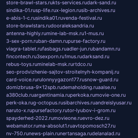
store-brawl-stars.ru
kts-services.ru
dark-sand.ru
sindika-01.ru
sp-life.ru
x-legion.ru
sib-archives.ru
e-abis-1-c.ru
sindika01.ru
venda-festival.ru
store-brawlstars.ru
dooraleksandria.ru
antenna-highly.ru
mine-lab-msk.ru
1-mus.ru
3-sex-porn.ru
ban-damn.ru
purse-factory.ru
viagra-tablet.ru
fasbags.ru
adler-jun.ru
bandamn.ru
fincontech.ru
3sexporn.ru
1mus.ru
darksand.ru
rebus-toys.ru
minelab-msk.ru
rtdco.ru
seo-prodvizhenie-sajtov-stroitelnyh-kompanij.ru
card-voice.ru
rulonnyygazon177.ru
snow-guard.ru
domizbrusa-9x12spb.ru
demaholding.ru
aalse.ru
a380club.ru
argentinamia.ru
perkoka.ru
movie-one.ru
perk-oka.ru
g-octopus.ru
sibarchives.ru
andreislyusar.ru
naruto-x.ru
pursefactory.ru
tor-lyubov-i-grom.ru
spayderhed-2022.ru
movieone.ru
evro-dez.ru
webamator.ru
ma-absolut1.ru
avtopomosch27.ru
nv-750.ru
news-plain.ru
nertansaga.ru
delanalad.ru