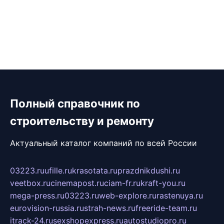
Полный справочник по
строительству и ремонту
Актуальный каталог компаний по всей России
03223.ru
ufille.ru
krasotata.ru
prazdnikdushi.ru
veetbox.ru
cinemapost.ru
ciam-fr.ru
kraft-you.ru
mega-press.ru
03223.ru
web-explore.ru
rastenuya.ru
eurovision-russia.ru
strah-news.ru
freeride-team.ru
itrack-24.ru
sexshopexpress.ru
autostudiopro.ru