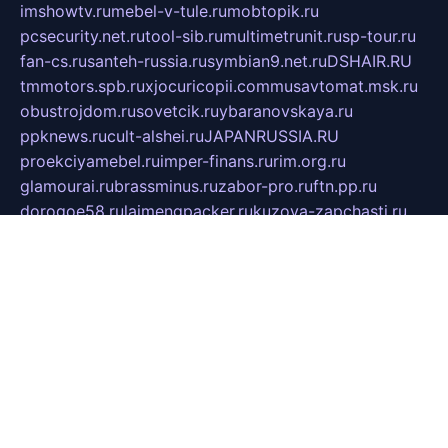
imshowtv.ru
mebel-v-tule.ru
mobtopik.ru
pcsecurity.net.ru
tool-sib.ru
multimetrunit.ru
sp-tour.ru
fan-cs.ru
santeh-russia.ru
symbian9.net.ru
DSHAIR.RU
tmmotors.spb.ru
xjocuricopii.com
musavtomat.msk.ru
obustrojdom.ru
sovetcik.ru
ybaranovskaya.ru
ppknews.ru
cult-alshei.ru
JAPANRUSSIA.RU
proekciyamebel.ru
imper-finans.ru
rim.org.ru
glamourai.ru
brassminus.ru
zabor-pro.ru
ftn.pp.ru
dorogoe58.ru
laimengpacker.ru
kuzova-zapchasti.ru
sageerp.ru
taxodrom.ru
dsrazvitie.ru
hardcity.net.ru
ratinghomegames.ru
topservice25.ru
gubernyan.ru
gtglasslined.ru
ii4.ru
tssport.spb.ru
andorra24.com
blackwallstreet.ru
oboimos.ru
optim-doors.com.ru
ikuch.ru
nycr.org.ru
npa21.ru
vremya-ch.spb.ru
desert000.ru
ivtorgi.ru
ifiori.ru
catalog-statei.ru
dcv.org.ru
spetsmaster174.ru
ipkameryhiseeu.ru
dum26.ru
ruspol.spb.ru
fr-opendp.ru
kam-solnyshko.ru
cheyenne-arapaho.ru
sevzapmetal.spb.ru