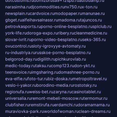
dotcustoms.ru
domizbrusa9x12spb.ru
autodamp.ru
narasimha.ru
djcommodities.ru
nv750.ru
x-ton.ru
newsplain.ru
cardvoice.ru
modopaper.ru
manunae.ru
gbget.ru
alfeihavsalnassr.ru
madoma.ru
tajuncos.ru
petrovkasports.ru
porno-online-besplatno.ru
splclub.ru
york-life.ru
doroga-expo.ru
ribery.ru
cleanmedicine.ru
slovar-ivrit.ru
porno-video-besplatno.ru
seks-365.ru
ovucontrol.ru
sloty-igrovyye-avtomaty.ru
ru-industriya.ru
russkoe-porno-besplatno.ru
belgorod-day.ru
digilith.ru
pichkurovlab.ru
medic-today.ru
taksu.ru
comp123.ru
don-ykt.ru
teensvoice.ru
imgsharing.ru
domashnee-porno.ru
eva-elfie.ru
foto-tur.ru
biz-doska.ru
metropoltravel.ru
veslo-i-yakor.ru
borodino-media.ru
rostotsky.ru
regionufa.ru
weiss-bet.ru
zaryna.ru
casinotablet.ru
universalia.ru
remont-mebeli-moscow.ru
termomur.ru
clubfisher.ru
remstirufa.ru
erdamchi.ru
doramamama.ru
muraviovka-park.ru
worldofwoman.ru
clean-dreams.ru