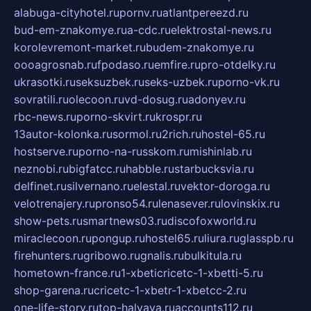
alabuga-cityhotel.ru
pornv.ru
atlantpereezd.ru
bud-em-znakomye.ru
a-cdc.ru
elektrostal-news.ru
korolevremont-market.ru
budem-znakomye.ru
oooagrosnab.ru
fpodaso.ru
emfire.ru
pro-otdelky.ru
ukrasotki.ru
seksuzbek.ru
seks-uzbek.ru
porno-vk.ru
sovratili.ru
olecoon.ru
vd-dosug.ru
adonyev.ru
rbc-news.ru
porno-skvirt.ru
krospr.ru
13autor-kolonka.ru
sormol.ru
2rich.ru
hostel-65.ru
hostserve.ru
porno-na-russkom.ru
mishinlab.ru
neznobi.ru
bigfatcc.ru
habble.ru
starbucksvia.ru
delfinet.ru
silvernano.ru
elestal.ru
vektor-doroga.ru
velotrenajery.ru
pronso54.ru
lenasever.ru
lovinskix.ru
show-pets.ru
smartnews03.ru
discofoxworld.ru
miraclecoon.ru
pongup.ru
hostel65.ru
liura.ru
glasspb.ru
firehunters.ru
gribowo.ru
gnalis.ru
bulkitula.ru
hometown-france.ru
1-xbeticricetc-1-xbetti-5.ru
shop-garena.ru
cricetc-1-xbetr-1-xbetcc-2.ru
one-life-story.ru
top-halyava.ru
accounts112.ru