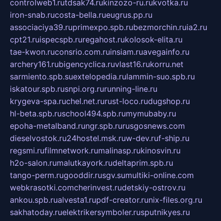
controlweb1.ru
tdsak74.ru
kinzozo-ru.ru
kvotka.ru
iron-snab.ru
costa-bella.ru
eugrus.pp.ru
associaciya39.ru
primexpo.spb.ru
bezmorchin.ru
ia2.ru
cpt21.ru
ispecspb.ru
regahost.ru
kolosok-elita.ru
tae-kwon.ru
consrio.com.ru
insiam.ru
avegainfo.ru
archery161.ru
bigencyclica.ru
vlast16.ru
korru.net
sarmiento.spb.su
extelopedia.ru
lammin-suo.spb.ru
iskatour.spb.ru
snpi.org.ru
running-line.ru
krygeva-spa.ru
chel.net.ru
rust-loco.ru
dugshop.ru
hl-beta.spb.ru
school494.spb.ru
mymubaby.ru
epoha-metalband.ru
ngr.spb.ru
rusgosnews.com
dieselvostok.ru
24hostel.msk.ru
w-dev.ru
f-ship.ru
regsmi.ru
filmnetwork.ru
malinasp.ru
kinosvin.ru
h2o-salon.ru
malutkayork.ru
deltaprim.spb.ru
tango-perm.ru
gooddir.ru
sgv.su
multiki-online.com
webkrasotki.com
cherinvest.ru
detskiy-ostrov.ru
ankou.spb.ru
alvesta1.ru
pdf-creator.ru
nix-files.org.ru
sakhatoday.ru
elektrikersymboler.ru
sputnikyes.ru