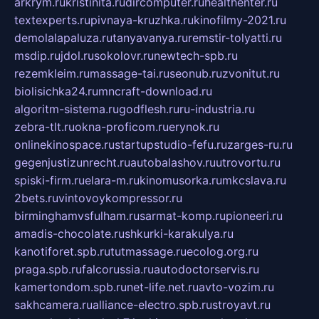
arkrym.ru
kristinita.ru
dircomputer.ru
healthenter.ru
textexperts.ru
pivnaya-kruzhka.ru
kinofilmy-2021.ru
demolalapaluza.ru
tanyavanya.ru
remstir-tolyatti.ru
msdip.ru
jdol.ru
sokolovr.ru
newtech-spb.ru
rezemkleim.ru
massage-tai.ru
seonub.ru
zvonitut.ru
biolisichka24.ru
mncraft-download.ru
algoritm-sistema.ru
godflesh.ru
ru-industria.ru
zebra-tlt.ru
okna-proficom.ru
erynok.ru
onlinekinospace.ru
startupstudio-fefu.ru
zarges-ru.ru
gegenjustizunrecht.ru
autobalashov.ru
utrovortu.ru
spiski-firm.ru
elara-m.ru
kinomusorka.ru
mkcslava.ru
2bets.ru
vintovoykompressor.ru
birminghamvsfulham.ru
sarmat-komp.ru
pioneeri.ru
amadis-chocolate.ru
shkurki-karakulya.ru
kanotiforet.spb.ru
tutmassage.ru
ecolog.org.ru
praga.spb.ru
falcorussia.ru
autodoctorservis.ru
kamertondom.spb.ru
net-life.net.ru
avto-vozim.ru
sakhcamera.ru
alliance-electro.spb.ru
stroyavt.ru