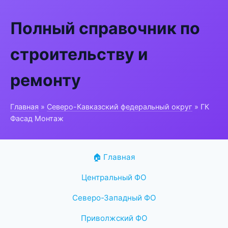
Полный справочник по
строительству и
ремонту
Главная
»
Северо-Кавказский федеральный округ
» ГК
Фасад Монтаж
🏠 Главная
Центральный ФО
Северо-Западный ФО
Приволжский ФО