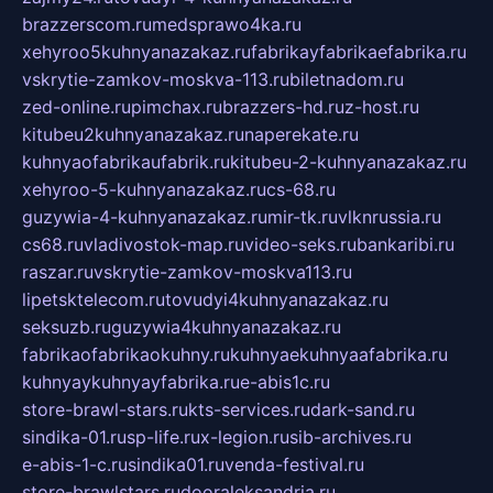
brazzerscom.ru
medsprawo4ka.ru
xehyroo5kuhnyanazakaz.ru
fabrikayfabrikaefabrika.ru
vskrytie-zamkov-moskva-113.ru
biletnadom.ru
zed-online.ru
pimchax.ru
brazzers-hd.ru
z-host.ru
kitubeu2kuhnyanazakaz.ru
naperekate.ru
kuhnyaofabrikaufabrik.ru
kitubeu-2-kuhnyanazakaz.ru
xehyroo-5-kuhnyanazakaz.ru
cs-68.ru
guzywia-4-kuhnyanazakaz.ru
mir-tk.ru
vlknrussia.ru
cs68.ru
vladivostok-map.ru
video-seks.ru
bankaribi.ru
raszar.ru
vskrytie-zamkov-moskva113.ru
lipetsktelecom.ru
tovudyi4kuhnyanazakaz.ru
seksuzb.ru
guzywia4kuhnyanazakaz.ru
fabrikaofabrikaokuhny.ru
kuhnyaekuhnyaafabrika.ru
kuhnyaykuhnyayfabrika.ru
e-abis1c.ru
store-brawl-stars.ru
kts-services.ru
dark-sand.ru
sindika-01.ru
sp-life.ru
x-legion.ru
sib-archives.ru
e-abis-1-c.ru
sindika01.ru
venda-festival.ru
store-brawlstars.ru
dooraleksandria.ru