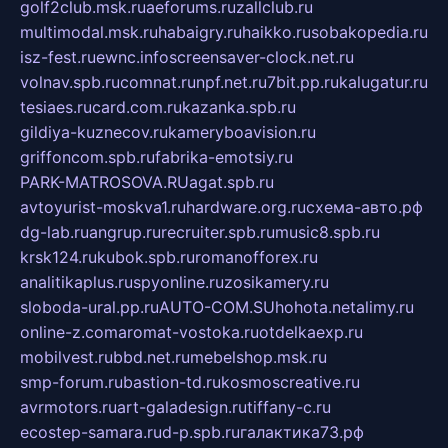
golf2club.msk.ru
aeforums.ru
zallclub.ru
multimodal.msk.ru
habaigry.ru
haikko.ru
sobakopedia.ru
isz-fest.ru
ewnc.info
screensaver-clock.net.ru
volnav.spb.ru
comnat.ru
npf.net.ru
7bit.pp.ru
kalugatur.ru
tesiaes.ru
card.com.ru
kazanka.spb.ru
gildiya-kuznecov.ru
kameryboavision.ru
griffoncom.spb.ru
fabrika-emotsiy.ru
PARK-MATROSOVA.RU
agat.spb.ru
avtoyurist-moskva1.ru
hardware.org.ru
схема-авто.рф
dg-lab.ru
angrup.ru
recruiter.spb.ru
music8.spb.ru
krsk124.ru
kubok.spb.ru
romanofforex.ru
analitikaplus.ru
spyonline.ru
zosikamery.ru
sloboda-ural.pp.ru
AUTO-COM.SU
hohota.net
alimy.ru
online-z.com
aromat-vostoka.ru
otdelkaexp.ru
mobilvest.ru
bbd.net.ru
mebelshop.msk.ru
smp-forum.ru
bastion-td.ru
kosmoscreative.ru
avrmotors.ru
art-galadesign.ru
tiffany-c.ru
ecostep-samara.ru
d-p.spb.ru
галактика73.рф