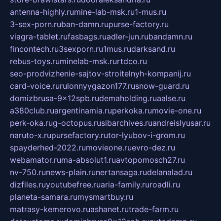
antenna-highly.ru
mine-lab-msk.ru
1-mus.ru
3-sex-porn.ru
ban-damn.ru
purse-factory.ru
viagra-tablet.ru
fasbags.ru
adler-jun.ru
bandamn.ru
fincontech.ru
3sexporn.ru
1mus.ru
darksand.ru
rebus-toys.ru
minelab-msk.ru
rtdco.ru
seo-prodvizhenie-sajtov-stroitelnyh-kompanij.ru
card-voice.ru
rulonnyygazon177.ru
snow-guard.ru
domizbrusa-9x12spb.ru
demaholding.ru
aalse.ru
a380club.ru
argentinamia.ru
perkoka.ru
movie-one.ru
perk-oka.ru
g-octopus.ru
sibarchives.ru
andreislyusar.ru
naruto-x.ru
pursefactory.ru
tor-lyubov-i-grom.ru
spayderhed-2022.ru
movieone.ru
evro-dez.ru
webamator.ru
ma-absolut1.ru
avtopomosch27.ru
nv-750.ru
news-plain.ru
nertansaga.ru
delanalad.ru
dizfiles.ru
youtubefree.ru
aria-family.ru
roadli.ru
planeta-samara.ru
mysmartbuy.ru
matrasy-kemerovo.ru
ashanet.ru
trade-farm.ru