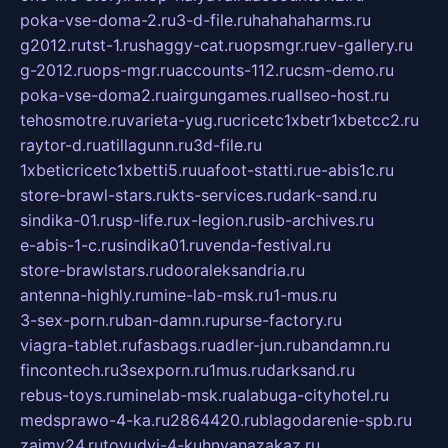
poka-vse-doma-2.ru
3-d-file.ru
hahahaharms.ru
g2012.ru
tst-1.ru
shaggy-cat.ru
opsmgr.ru
ev-gallery.ru
g-2012.ru
ops-mgr.ru
accounts-112.ru
csm-demo.ru
poka-vse-doma2.ru
airgungames.ru
allseo-host.ru
tehosmotre.ru
varieta-yug.ru
cricetc1xbetr1xbetcc2.ru
raytor-d.ru
atillagunn.ru
3d-file.ru
1xbeticricetc1xbetti5.ru
uafoot-statti.ru
e-abis1c.ru
store-brawl-stars.ru
kts-services.ru
dark-sand.ru
sindika-01.ru
sp-life.ru
x-legion.ru
sib-archives.ru
e-abis-1-c.ru
sindika01.ru
venda-festival.ru
store-brawlstars.ru
dooraleksandria.ru
antenna-highly.ru
mine-lab-msk.ru
1-mus.ru
3-sex-porn.ru
ban-damn.ru
purse-factory.ru
viagra-tablet.ru
fasbags.ru
adler-jun.ru
bandamn.ru
fincontech.ru
3sexporn.ru
1mus.ru
darksand.ru
rebus-toys.ru
minelab-msk.ru
alabuga-cityhotel.ru
medsprawo-4-ka.ru
2864420.ru
blagodarenie-spb.ru
zajmy24.ru
tovudyi-4-kuhnyanazakaz.ru