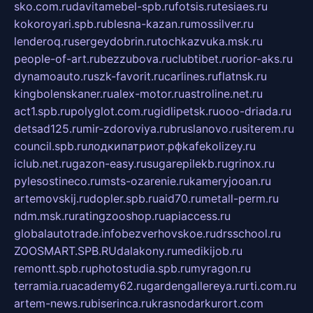
sko.com.ru
davitamebel-spb.ru
fotsis.ru
tesiaes.ru
kokoroyari.spb.ru
blesna-kazan.ru
mossilver.ru
lenderoq.ru
sergeydobrin.ru
tochkazvuka.msk.ru
people-of-art.ru
bezzubova.ru
clubtibet.ru
orior-aks.ru
dynamoauto.ru
szk-favorit.ru
carlines.ru
flatnsk.ru
kingbolenskaner.ru
alex-motor.ru
astroline.net.ru
act1.spb.ru
polyglot.com.ru
gidlipetsk.ru
ooo-driada.ru
detsad125.ru
mir-zdoroviya.ru
bruslanovo.ru
siterem.ru
council.spb.ru
лодкипатриот.рф
kafekolizey.ru
iclub.net.ru
gazon-easy.ru
sugarepilekb.ru
grinox.ru
pylesostineco.ru
msts-ozarenie.ru
kameryjooan.ru
artemovskij.ru
dopler.spb.ru
aid70.ru
metall-perm.ru
ndm.msk.ru
ratingzooshop.ru
apiaccess.ru
globalautotrade.info
bezverhovskoe.ru
drsschool.ru
ZOOSMART.SPB.RU
dalakony.ru
medikijob.ru
remontt.spb.ru
photostudia.spb.ru
myragon.ru
terramia.ru
academy62.ru
gardengallereya.ru
rti.com.ru
artem-news.ru
biserinca.ru
krasnodarkurort.com