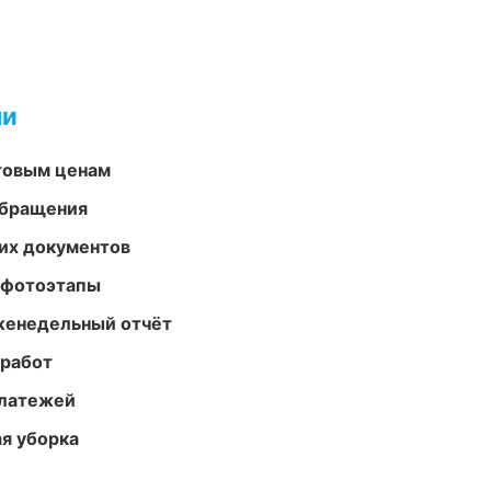
ми
птовым ценам
обращения
их документов
 фотоэтапы
женедельный отчёт
 работ
платежей
ая уборка