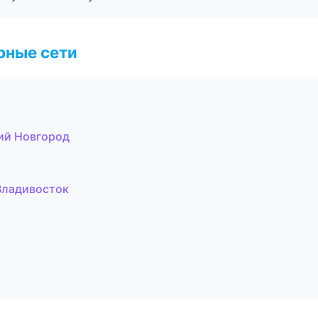
рные сети
ий Новгород
Владивосток