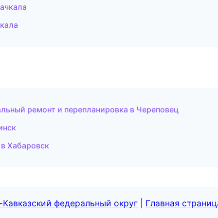
ачкала
кала
льный ремонт и перепланировка в Череповец
инск
 в Хабаровск
-Кавказский федеральный округ
|
Главная страниц