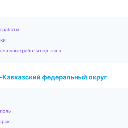
е работы
оки
делочные работы под ключ
о-Кавказский федеральный округ
ополь
орск