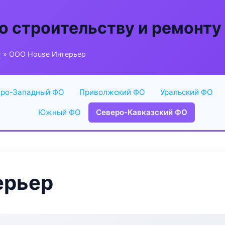
о строительству и ремонту
г
» ООО House Интерьер
ро-Западный ФО
Приволжский ФО
Уральский ФО
Южный ФО
Северо-Кавказский ФО
ерьер