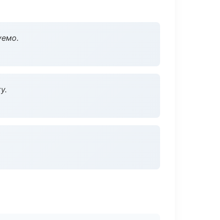
уемо.
у.