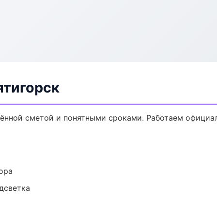
ятигорск
лённой сметой и понятными сроками. Работаем официал
ора
одсветка