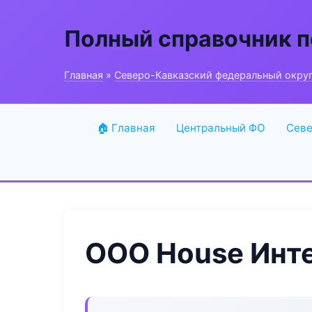
Полный справочник п
Главная
»
Северо-Кавказский федеральный окру
🏠 Главная
Центральный ФО
Севе
ООО House Инт