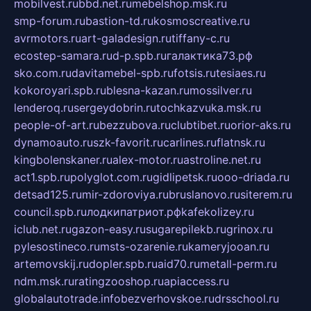
mobilvest.ru
bbd.net.ru
mebelshop.msk.ru
smp-forum.ru
bastion-td.ru
kosmoscreative.ru
avrmotors.ru
art-galadesign.ru
tiffany-c.ru
ecostep-samara.ru
d-p.spb.ru
галактика73.рф
sko.com.ru
davitamebel-spb.ru
fotsis.ru
tesiaes.ru
kokoroyari.spb.ru
blesna-kazan.ru
mossilver.ru
lenderoq.ru
sergeydobrin.ru
tochkazvuka.msk.ru
people-of-art.ru
bezzubova.ru
clubtibet.ru
orior-aks.ru
dynamoauto.ru
szk-favorit.ru
carlines.ru
flatnsk.ru
kingbolenskaner.ru
alex-motor.ru
astroline.net.ru
act1.spb.ru
polyglot.com.ru
gidlipetsk.ru
ooo-driada.ru
detsad125.ru
mir-zdoroviya.ru
bruslanovo.ru
siterem.ru
council.spb.ru
лодкипатриот.рф
kafekolizey.ru
iclub.net.ru
gazon-easy.ru
sugarepilekb.ru
grinox.ru
pylesostineco.ru
msts-ozarenie.ru
kameryjooan.ru
artemovskij.ru
dopler.spb.ru
aid70.ru
metall-perm.ru
ndm.msk.ru
ratingzooshop.ru
apiaccess.ru
globalautotrade.info
bezverhovskoe.ru
drsschool.ru