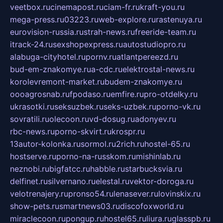
veetbox.ru
cinemapost.ru
ciam-fr.ru
kraft-you.ru
mega-press.ru
03223.ru
web-explore.ru
rastenuya.ru
eurovision-russia.ru
strah-news.ru
freeride-team.ru
itrack-24.ru
sexshopexpress.ru
autostudiopro.ru
alabuga-cityhotel.ru
pornv.ru
atlantpereezd.ru
bud-em-znakomye.ru
a-cdc.ru
elektrostal-news.ru
korolevremont-market.ru
budem-znakomye.ru
oooagrosnab.ru
fpodaso.ru
emfire.ru
pro-otdelky.ru
ukrasotki.ru
seksuzbek.ru
seks-uzbek.ru
porno-vk.ru
sovratili.ru
olecoon.ru
vd-dosug.ru
adonyev.ru
rbc-news.ru
porno-skvirt.ru
krospr.ru
13autor-kolonka.ru
sormol.ru
2rich.ru
hostel-65.ru
hostserve.ru
porno-na-russkom.ru
mishinlab.ru
neznobi.ru
bigfatcc.ru
habble.ru
starbucksvia.ru
delfinet.ru
silvernano.ru
elestal.ru
vektor-doroga.ru
velotrenajery.ru
pronso54.ru
lenasever.ru
lovinskix.ru
show-pets.ru
smartnews03.ru
discofoxworld.ru
miraclecoon.ru
pongup.ru
hostel65.ru
liura.ru
glasspb.ru