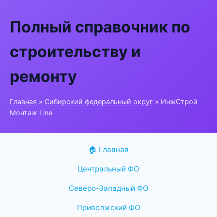
Полный справочник по
строительству и
ремонту
Главная
»
Сибирский федеральный округ
» ИнжСтрой
Монтаж Line
🏠 Главная
Центральный ФО
Северо-Западный ФО
Приволжский ФО