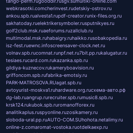
tango-perm.ru
gooddir.ru
sgv.su
multiki-online.com
webkrasotki.com
cherinvest.ru
detskiy-ostrov.ru
ankou.spb.ru
alvesta1.ru
pdf-creator.ru
nix-files.org.ru
sakhatoday.ru
elektrikersymboler.ru
sputnikyes.ru
golf2club.msk.ru
aeforums.ru
zallclub.ru
multimodal.msk.ru
habaigry.ru
haikko.ru
sobakopedia.ru
isz-fest.ru
ewnc.info
screensaver-clock.net.ru
volnav.spb.ru
comnat.ru
npf.net.ru
7bit.pp.ru
kalugatur.ru
tesiaes.ru
card.com.ru
kazanka.spb.ru
gildiya-kuznecov.ru
kameryboavision.ru
griffoncom.spb.ru
fabrika-emotsiy.ru
PARK-MATROSOVA.RU
agat.spb.ru
avtoyurist-moskva1.ru
hardware.org.ru
схема-авто.рф
dg-lab.ru
angrup.ru
recruiter.spb.ru
music8.spb.ru
krsk124.ru
kubok.spb.ru
romanofforex.ru
analitikaplus.ru
spyonline.ru
zosikamery.ru
sloboda-ural.pp.ru
AUTO-COM.SU
hohota.net
alimy.ru
online-z.com
aromat-vostoka.ru
otdelkaexp.ru