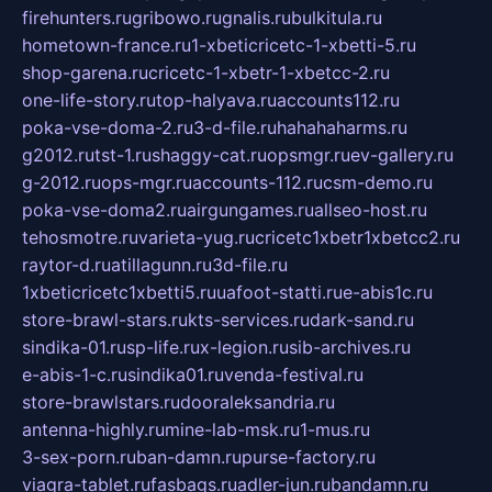
firehunters.ru
gribowo.ru
gnalis.ru
bulkitula.ru
hometown-france.ru
1-xbeticricetc-1-xbetti-5.ru
shop-garena.ru
cricetc-1-xbetr-1-xbetcc-2.ru
one-life-story.ru
top-halyava.ru
accounts112.ru
poka-vse-doma-2.ru
3-d-file.ru
hahahaharms.ru
g2012.ru
tst-1.ru
shaggy-cat.ru
opsmgr.ru
ev-gallery.ru
g-2012.ru
ops-mgr.ru
accounts-112.ru
csm-demo.ru
poka-vse-doma2.ru
airgungames.ru
allseo-host.ru
tehosmotre.ru
varieta-yug.ru
cricetc1xbetr1xbetcc2.ru
raytor-d.ru
atillagunn.ru
3d-file.ru
1xbeticricetc1xbetti5.ru
uafoot-statti.ru
e-abis1c.ru
store-brawl-stars.ru
kts-services.ru
dark-sand.ru
sindika-01.ru
sp-life.ru
x-legion.ru
sib-archives.ru
e-abis-1-c.ru
sindika01.ru
venda-festival.ru
store-brawlstars.ru
dooraleksandria.ru
antenna-highly.ru
mine-lab-msk.ru
1-mus.ru
3-sex-porn.ru
ban-damn.ru
purse-factory.ru
viagra-tablet.ru
fasbags.ru
adler-jun.ru
bandamn.ru