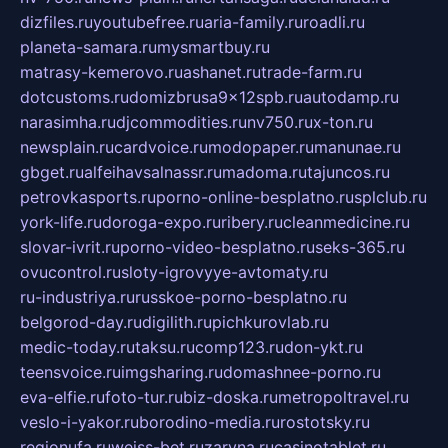
dizfiles.ru
youtubefree.ru
aria-family.ru
roadli.ru
planeta-samara.ru
mysmartbuy.ru
matrasy-kemerovo.ru
ashanet.ru
trade-farm.ru
dotcustoms.ru
domizbrusa9x12spb.ru
autodamp.ru
narasimha.ru
djcommodities.ru
nv750.ru
x-ton.ru
newsplain.ru
cardvoice.ru
modopaper.ru
manunae.ru
gbget.ru
alfeihavsalnassr.ru
madoma.ru
tajuncos.ru
petrovkasports.ru
porno-online-besplatno.ru
splclub.ru
york-life.ru
doroga-expo.ru
ribery.ru
cleanmedicine.ru
slovar-ivrit.ru
porno-video-besplatno.ru
seks-365.ru
ovucontrol.ru
sloty-igrovyye-avtomaty.ru
ru-industriya.ru
russkoe-porno-besplatno.ru
belgorod-day.ru
digilith.ru
pichkurovlab.ru
medic-today.ru
taksu.ru
comp123.ru
don-ykt.ru
teensvoice.ru
imgsharing.ru
domashnee-porno.ru
eva-elfie.ru
foto-tur.ru
biz-doska.ru
metropoltravel.ru
veslo-i-yakor.ru
borodino-media.ru
rostotsky.ru
regionufa.ru
weiss-bet.ru
zaryna.ru
casinotablet.ru