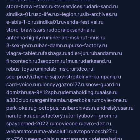
store-brawl-stars.ru
kts-services.ru
dark-sand.ru
sindika-01.ru
sp-life.ru
x-legion.ru
sib-archives.ru
e-abis-1-c.ru
sindika01.ru
venda-festival.ru
store-brawlstars.ru
dooraleksandria.ru
antenna-highly.ru
mine-lab-msk.ru
1-mus.ru
3-sex-porn.ru
ban-damn.ru
purse-factory.ru
viagra-tablet.ru
fasbags.ru
adler-jun.ru
bandamn.ru
fincontech.ru
3sexporn.ru
1mus.ru
darksand.ru
rebus-toys.ru
minelab-msk.ru
rtdco.ru
seo-prodvizhenie-sajtov-stroitelnyh-kompanij.ru
card-voice.ru
rulonnyygazon177.ru
snow-guard.ru
domizbrusa-9x12spb.ru
demaholding.ru
aalse.ru
a380club.ru
argentinamia.ru
perkoka.ru
movie-one.ru
perk-oka.ru
g-octopus.ru
sibarchives.ru
andreislyusar.ru
naruto-x.ru
pursefactory.ru
tor-lyubov-i-grom.ru
spayderhed-2022.ru
movieone.ru
evro-dez.ru
webamator.ru
ma-absolut1.ru
avtopomosch27.ru
nv-750.ru
news-plain.ru
nertansaga.ru
delanalad.ru