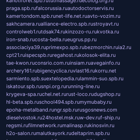
kanotiforet.spb.ru
tutmassage.ru
ecolog.org.ru
praga.spb.ru
falcorussia.ru
autodoctorservis.ru
kamertondom.spb.ru
net-life.net.ru
avto-vozim.ru
sakhcamera.ru
alliance-electro.spb.ru
stroyavt.ru
controlweb1.ru
tdsak74.ru
kinzozo-ru.ru
kvotka.ru
iron-snab.ru
costa-bella.ru
eugrus.pp.ru
associaciya39.ru
primexpo.spb.ru
bezmorchin.ru
ia2.ru
cpt21.ru
ispecspb.ru
regahost.ru
kolosok-elita.ru
tae-kwon.ru
consrio.com.ru
insiam.ru
avegainfo.ru
archery161.ru
bigencyclica.ru
vlast16.ru
korru.net
sarmiento.spb.su
extelopedia.ru
lammin-suo.spb.ru
iskatour.spb.ru
snpi.org.ru
running-line.ru
krygeva-spa.ru
chel.net.ru
rust-loco.ru
dugshop.ru
hl-beta.spb.ru
school494.spb.ru
mymubaby.ru
epoha-metalband.ru
ngr.spb.ru
rusgosnews.com
dieselvostok.ru
24hostel.msk.ru
w-dev.ru
f-ship.ru
regsmi.ru
filmnetwork.ru
malinasp.ru
kinosvin.ru
h2o-salon.ru
malutkayork.ru
deltaprim.spb.ru