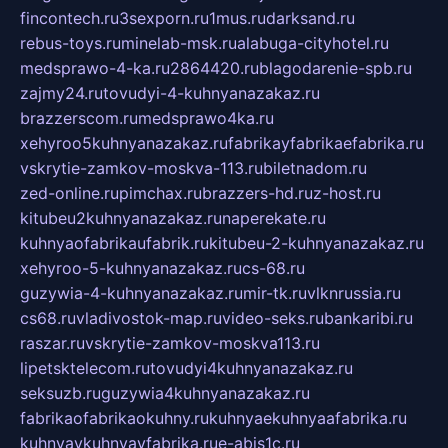
fincontech.ru
3sexporn.ru
1mus.ru
darksand.ru
rebus-toys.ru
minelab-msk.ru
alabuga-cityhotel.ru
medsprawo-4-ka.ru
2864420.ru
blagodarenie-spb.ru
zajmy24.ru
tovudyi-4-kuhnyanazakaz.ru
brazzerscom.ru
medsprawo4ka.ru
xehyroo5kuhnyanazakaz.ru
fabrikayfabrikaefabrika.ru
vskrytie-zamkov-moskva-113.ru
biletnadom.ru
zed-online.ru
pimchax.ru
brazzers-hd.ru
z-host.ru
kitubeu2kuhnyanazakaz.ru
naperekate.ru
kuhnyaofabrikaufabrik.ru
kitubeu-2-kuhnyanazakaz.ru
xehyroo-5-kuhnyanazakaz.ru
cs-68.ru
guzywia-4-kuhnyanazakaz.ru
mir-tk.ru
vlknrussia.ru
cs68.ru
vladivostok-map.ru
video-seks.ru
bankaribi.ru
raszar.ru
vskrytie-zamkov-moskva113.ru
lipetsktelecom.ru
tovudyi4kuhnyanazakaz.ru
seksuzb.ru
guzywia4kuhnyanazakaz.ru
fabrikaofabrikaokuhny.ru
kuhnyaekuhnyaafabrika.ru
kuhnyaykuhnyayfabrika.ru
e-abis1c.ru