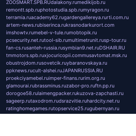
ZOOSMART.SPB.RU
dalakony.ru
medikijob.ru
remontt.spb.ru
photostudia.spb.ru
myragon.ru
terramia.ru
academy62.ru
gardengallereya.ru
rti.com.ru
artem-news.ru
biserinca.ru
krasnodarkurort.com
imshowtv.ru
mebel-v-tule.ru
mobtopik.ru
pcsecurity.net.ru
tool-sib.ru
multimetrunit.ru
sp-tour.ru
fan-cs.ru
santeh-russia.ru
symbian9.net.ru
DSHAIR.RU
tmmotors.spb.ru
xjocuricopii.com
musavtomat.msk.ru
obustrojdom.ru
sovetcik.ru
ybaranovskaya.ru
ppknews.ru
cult-alshei.ru
JAPANRUSSIA.RU
proekciyamebel.ru
imper-finans.ru
rim.org.ru
glamourai.ru
brassminus.ru
zabor-pro.ru
ftn.pp.ru
dorogoe58.ru
laimengpacker.ru
kuzova-zapchasti.ru
sageerp.ru
taxodrom.ru
dsrazvitie.ru
hardcity.net.ru
ratinghomegames.ru
topservice25.ru
gubernyan.ru
gtglasslined.ru
ii4.ru
tssport.spb.ru
andorra24.com
blackwallstreet.ru
oboimos.ru
optim-doors.com.ru
ikuch.ru
nycr.org.ru
npa21.ru
vremya-ch.spb.ru