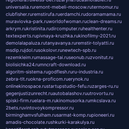
universalia.ru
remont-mebeli-moscow.ru
termomur.ru
clubfisher.ru
remstirufa.ru
erdamchi.ru
doramamama.ru
muraviovka-park.ru
worldofwoman.ru
clean-dreams.ru
arkrym.ru
kristinita.ru
dircomputer.ru
healthenter.ru
textexperts.ru
pivnaya-kruzhka.ru
kinofilmy-2021.ru
demolalapaluza.ru
tanyavanya.ru
remstir-tolyatti.ru
msdip.ru
jdol.ru
sokolovr.ru
newtech-spb.ru
rezemkleim.ru
massage-tai.ru
seonub.ru
zvonitut.ru
biolisichka24.ru
mncraft-download.ru
algoritm-sistema.ru
godflesh.ru
ru-industria.ru
zebra-tlt.ru
okna-proficom.ru
erynok.ru
onlinekinospace.ru
startupstudio-fefu.ru
zarges-ru.ru
gegenjustizunrecht.ru
autobalashov.ru
utrovortu.ru
spiski-firm.ru
elara-m.ru
kinomusorka.ru
mkcslava.ru
2bets.ru
vintovoykompressor.ru
birminghamvsfulham.ru
sarmat-komp.ru
pioneeri.ru
amadis-chocolate.ru
shkurki-karakulya.ru