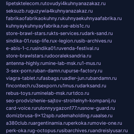
lipetsktelecom.ru
tovudyi4kuhnyanazakaz.ru
seksuzb.ru
guzywia4kuhnyanazakaz.ru
fabrikaofabrikaokuhny.ru
kuhnyaekuhnyaafabrika.ru
kuhnyaykuhnyayfabrika.ru
e-abis1c.ru
store-brawl-stars.ru
kts-services.ru
dark-sand.ru
sindika-01.ru
sp-life.ru
x-legion.ru
sib-archives.ru
e-abis-1-c.ru
sindika01.ru
venda-festival.ru
store-brawlstars.ru
dooraleksandria.ru
antenna-highly.ru
mine-lab-msk.ru
1-mus.ru
3-sex-porn.ru
ban-damn.ru
purse-factory.ru
viagra-tablet.ru
fasbags.ru
adler-jun.ru
bandamn.ru
fincontech.ru
3sexporn.ru
1mus.ru
darksand.ru
rebus-toys.ru
minelab-msk.ru
rtdco.ru
seo-prodvizhenie-sajtov-stroitelnyh-kompanij.ru
card-voice.ru
rulonnyygazon177.ru
snow-guard.ru
domizbrusa-9x12spb.ru
demaholding.ru
aalse.ru
a380club.ru
argentinamia.ru
perkoka.ru
movie-one.ru
perk-oka.ru
g-octopus.ru
sibarchives.ru
andreislyusar.ru