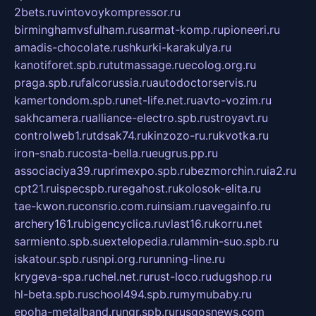
2bets.ru
vintovoykompressor.ru
birminghamvsfulham.ru
sarmat-komp.ru
pioneeri.ru
amadis-chocolate.ru
shkurki-karakulya.ru
kanotiforet.spb.ru
tutmassage.ru
ecolog.org.ru
praga.spb.ru
falcorussia.ru
autodoctorservis.ru
kamertondom.spb.ru
net-life.net.ru
avto-vozim.ru
sakhcamera.ru
alliance-electro.spb.ru
stroyavt.ru
controlweb1.ru
tdsak74.ru
kinzozo-ru.ru
kvotka.ru
iron-snab.ru
costa-bella.ru
eugrus.pp.ru
associaciya39.ru
primexpo.spb.ru
bezmorchin.ru
ia2.ru
cpt21.ru
ispecspb.ru
regahost.ru
kolosok-elita.ru
tae-kwon.ru
consrio.com.ru
insiam.ru
avegainfo.ru
archery161.ru
bigencyclica.ru
vlast16.ru
korru.net
sarmiento.spb.su
extelopedia.ru
lammin-suo.spb.ru
iskatour.spb.ru
snpi.org.ru
running-line.ru
krygeva-spa.ru
chel.net.ru
rust-loco.ru
dugshop.ru
hl-beta.spb.ru
school494.spb.ru
mymubaby.ru
epoha-metalband.ru
ngr.spb.ru
rusgosnews.com