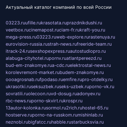
Актуальный каталог компаний по всей России
03223.ru
ufille.ru
krasotata.ru
prazdnikdushi.ru
veetbox.ru
cinemapost.ru
ciam-fr.ru
kraft-you.ru
mega-press.ru
03223.ru
web-explore.ru
rastenuya.ru
eurovision-russia.ru
strah-news.ru
freeride-team.ru
itrack-24.ru
sexshopexpress.ru
autostudiopro.ru
alabuga-cityhotel.ru
pornv.ru
atlantpereezd.ru
bud-em-znakomye.ru
a-cdc.ru
elektrostal-news.ru
korolevremont-market.ru
budem-znakomye.ru
oooagrosnab.ru
fpodaso.ru
emfire.ru
pro-otdelky.ru
ukrasotki.ru
seksuzbek.ru
seks-uzbek.ru
porno-vk.ru
sovratili.ru
olecoon.ru
vd-dosug.ru
adonyev.ru
rbc-news.ru
porno-skvirt.ru
krospr.ru
13autor-kolonka.ru
sormol.ru
2rich.ru
hostel-65.ru
hostserve.ru
porno-na-russkom.ru
mishinlab.ru
neznobi.ru
bigfatcc.ru
habble.ru
starbucksvia.ru