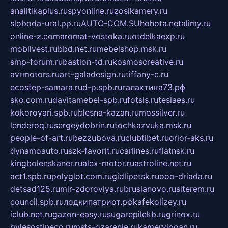
analitikaplus.ru
spyonline.ru
zosikamery.ru
sloboda-ural.pp.ru
AUTO-COM.SU
hohota.net
alimy.ru
online-z.com
aromat-vostoka.ru
otdelkaexp.ru
mobilvest.ru
bbd.net.ru
mebelshop.msk.ru
smp-forum.ru
bastion-td.ru
kosmoscreative.ru
avrmotors.ru
art-galadesign.ru
tiffany-c.ru
ecostep-samara.ru
d-p.spb.ru
галактика73.рф
sko.com.ru
davitamebel-spb.ru
fotsis.ru
tesiaes.ru
kokoroyari.spb.ru
blesna-kazan.ru
mossilver.ru
lenderoq.ru
sergeydobrin.ru
tochkazvuka.msk.ru
people-of-art.ru
bezzubova.ru
clubtibet.ru
orior-aks.ru
dynamoauto.ru
szk-favorit.ru
carlines.ru
flatnsk.ru
kingbolenskaner.ru
alex-motor.ru
astroline.net.ru
act1.spb.ru
polyglot.com.ru
gidlipetsk.ru
ooo-driada.ru
detsad125.ru
mir-zdoroviya.ru
bruslanovo.ru
siterem.ru
council.spb.ru
лодкипатриот.рф
kafekolizey.ru
iclub.net.ru
gazon-easy.ru
sugarepilekb.ru
grinox.ru
pylesostineco.ru
msts-ozarenie.ru
kameryjooan.ru