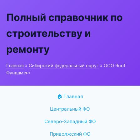
Полный справочник по
строительству и
ремонту
Главная
»
Сибирский федеральный округ
» ООО Roof
Фундамент
🏠 Главная
Центральный ФО
Северо-Западный ФО
Приволжский ФО