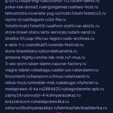
g-2012.ru
ops-mgr.ru
accounts-112.ru
csm-demo.ru
poka-vse-doma2.ru
airgungames.ru
allseo-host.ru
tehosmotre.ru
varieta-yug.ru
cricetc1xbetr1xbetcc2.ru
raytor-d.ru
atillagunn.ru
3d-file.ru
1xbeticricetc1xbetti5.ru
uafoot-statti.ru
e-abis1c.ru
store-brawl-stars.ru
kts-services.ru
dark-sand.ru
sindika-01.ru
sp-life.ru
x-legion.ru
sib-archives.ru
e-abis-1-c.ru
sindika01.ru
venda-festival.ru
store-brawlstars.ru
dooraleksandria.ru
antenna-highly.ru
mine-lab-msk.ru
1-mus.ru
3-sex-porn.ru
ban-damn.ru
purse-factory.ru
viagra-tablet.ru
fasbags.ru
adler-jun.ru
bandamn.ru
fincontech.ru
3sexporn.ru
1mus.ru
darksand.ru
rebus-toys.ru
minelab-msk.ru
alabuga-cityhotel.ru
medsprawo-4-ka.ru
2864420.ru
blagodarenie-spb.ru
zajmy24.ru
tovudyi-4-kuhnyanazakaz.ru
brazzerscom.ru
medsprawo4ka.ru
xehyroo5kuhnyanazakaz.ru
fabrikayfabrikaefabrika.ru