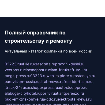
Полный справочник по
строительству и ремонту
Актуальный каталог компаний по всей России
03223.ru
ufille.ru
krasotata.ru
prazdnikdushi.ru
veetbox.ru
cinemapost.ru
ciam-fr.ru
kraft-you.ru
mega-press.ru
03223.ru
web-explore.ru
rastenuya.ru
eurovision-russia.ru
strah-news.ru
freeride-team.ru
itrack-24.ru
sexshopexpress.ru
autostudiopro.ru
alabuga-cityhotel.ru
pornv.ru
atlantpereezd.ru
bud-em-znakomye.ru
a-cdc.ru
elektrostal-news.ru