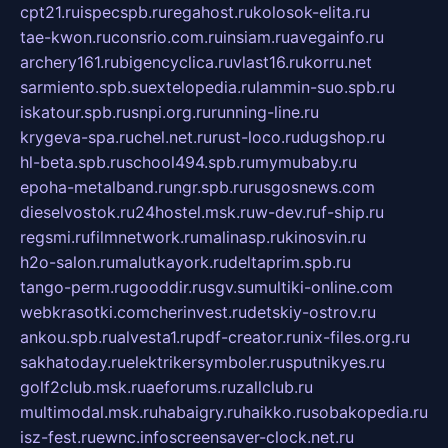
cpt21.ru
ispecspb.ru
regahost.ru
kolosok-elita.ru
tae-kwon.ru
consrio.com.ru
insiam.ru
avegainfo.ru
archery161.ru
bigencyclica.ru
vlast16.ru
korru.net
sarmiento.spb.su
extelopedia.ru
lammin-suo.spb.ru
iskatour.spb.ru
snpi.org.ru
running-line.ru
krygeva-spa.ru
chel.net.ru
rust-loco.ru
dugshop.ru
hl-beta.spb.ru
school494.spb.ru
mymubaby.ru
epoha-metalband.ru
ngr.spb.ru
rusgosnews.com
dieselvostok.ru
24hostel.msk.ru
w-dev.ru
f-ship.ru
regsmi.ru
filmnetwork.ru
malinasp.ru
kinosvin.ru
h2o-salon.ru
malutkayork.ru
deltaprim.spb.ru
tango-perm.ru
gooddir.ru
sgv.su
multiki-online.com
webkrasotki.com
cherinvest.ru
detskiy-ostrov.ru
ankou.spb.ru
alvesta1.ru
pdf-creator.ru
nix-files.org.ru
sakhatoday.ru
elektrikersymboler.ru
sputnikyes.ru
golf2club.msk.ru
aeforums.ru
zallclub.ru
multimodal.msk.ru
habaigry.ru
haikko.ru
sobakopedia.ru
isz-fest.ru
ewnc.info
screensaver-clock.net.ru