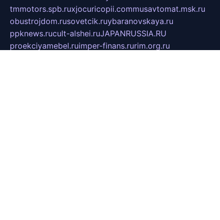
tmmotors.spb.ru
xjocuricopii.com
musavtomat.msk.ru
obustrojdom.ru
sovetcik.ru
ybaranovskaya.ru
ppknews.ru
cult-alshei.ru
JAPANRUSSIA.RU
proekciyamebel.ru
imper-finans.ru
rim.org.ru
glamourai.ru
brassminus.ru
zabor-pro.ru
ftn.pp.ru
dorogoe58.ru
laimengpacker.ru
kuzova-zapchasti.ru
sageerp.ru
taxodrom.ru
dsrazvitie.ru
hardcity.net.ru
ratinghomegames.ru
topservice25.ru
gubernyan.ru
gtglasslined.ru
ii4.ru
tssport.spb.ru
andorra24.com
blackwallstreet.ru
oboimos.ru
optim-doors.com.ru
ikuch.ru
nycr.org.ru
npa21.ru
vremya-ch.spb.ru
desert000.ru
ivtorgi.ru
ifiori.ru
catalog-statei.ru
dcv.org.ru
spetsmaster174.ru
ipkameryhiseeu.ru
dum26.ru
ruspol.spb.ru
fr-opendp.ru
kam-solnyshko.ru
cheyenne-arapaho.ru
sevzapmetal.spb.ru
ted-lapidus.spb.ru
parasite-eliminator.ru
sigma-complete.ru
modernworld.ru
dama-moda.ru
eholot-group.ru
sk-nvkz.ru
DRONGOLD.RU