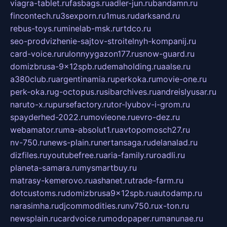
viagra-tablet.ru
fasbags.ru
adler-jun.ru
bandamn.ru
fincontech.ru
3sexporn.ru
1mus.ru
darksand.ru
rebus-toys.ru
minelab-msk.ru
rtdco.ru
seo-prodvizhenie-sajtov-stroitelnyh-kompanij.ru
card-voice.ru
rulonnyygazon177.ru
snow-guard.ru
domizbrusa-9x12spb.ru
demaholding.ru
aalse.ru
a380club.ru
argentinamia.ru
perkoka.ru
movie-one.ru
perk-oka.ru
g-octopus.ru
sibarchives.ru
andreislyusar.ru
naruto-x.ru
pursefactory.ru
tor-lyubov-i-grom.ru
spayderhed-2022.ru
movieone.ru
evro-dez.ru
webamator.ru
ma-absolut1.ru
avtopomosch27.ru
nv-750.ru
news-plain.ru
nertansaga.ru
delanalad.ru
dizfiles.ru
youtubefree.ru
aria-family.ru
roadli.ru
planeta-samara.ru
mysmartbuy.ru
matrasy-kemerovo.ru
ashanet.ru
trade-farm.ru
dotcustoms.ru
domizbrusa9x12spb.ru
autodamp.ru
narasimha.ru
djcommodities.ru
nv750.ru
x-ton.ru
newsplain.ru
cardvoice.ru
modopaper.ru
manunae.ru