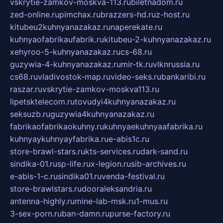
vskrytie-zamkov-moskva-113.ru
biletnadom.ru
zed-online.ru
pimchax.ru
brazzers-hd.ru
z-host.ru
kitubeu2kuhnyanazakaz.ru
naperekate.ru
kuhnyaofabrikaufabrik.ru
kitubeu-2-kuhnyanazakaz.ru
xehyroo-5-kuhnyanazakaz.ru
cs-68.ru
guzywia-4-kuhnyanazakaz.ru
mir-tk.ru
vlknrussia.ru
cs68.ru
vladivostok-map.ru
video-seks.ru
bankaribi.ru
raszar.ru
vskrytie-zamkov-moskva113.ru
lipetsktelecom.ru
tovudyi4kuhnyanazakaz.ru
seksuzb.ru
guzywia4kuhnyanazakaz.ru
fabrikaofabrikaokuhny.ru
kuhnyaekuhnyaafabrika.ru
kuhnyaykuhnyayfabrika.ru
e-abis1c.ru
store-brawl-stars.ru
kts-services.ru
dark-sand.ru
sindika-01.ru
sp-life.ru
x-legion.ru
sib-archives.ru
e-abis-1-c.ru
sindika01.ru
venda-festival.ru
store-brawlstars.ru
dooraleksandria.ru
antenna-highly.ru
mine-lab-msk.ru
1-mus.ru
3-sex-porn.ru
ban-damn.ru
purse-factory.ru