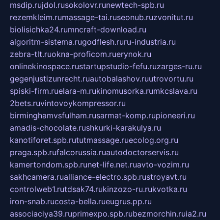
msdip.ru
jdol.ru
sokolovr.ru
newtech-spb.ru
rezemkleim.ru
massage-tai.ru
seonub.ru
zvonitut.ru
biolisichka24.ru
mncraft-download.ru
algoritm-sistema.ru
godflesh.ru
ru-industria.ru
zebra-tlt.ru
okna-proficom.ru
erynok.ru
onlinekinospace.ru
startupstudio-fefu.ru
zarges-ru.ru
gegenjustizunrecht.ru
autobalashov.ru
utrovortu.ru
spiski-firm.ru
elara-m.ru
kinomusorka.ru
mkcslava.ru
2bets.ru
vintovoykompressor.ru
birminghamvsfulham.ru
sarmat-komp.ru
pioneeri.ru
amadis-chocolate.ru
shkurki-karakulya.ru
kanotiforet.spb.ru
tutmassage.ru
ecolog.org.ru
praga.spb.ru
falcorussia.ru
autodoctorservis.ru
kamertondom.spb.ru
net-life.net.ru
avto-vozim.ru
sakhcamera.ru
alliance-electro.spb.ru
stroyavt.ru
controlweb1.ru
tdsak74.ru
kinzozo-ru.ru
kvotka.ru
iron-snab.ru
costa-bella.ru
eugrus.pp.ru
associaciya39.ru
primexpo.spb.ru
bezmorchin.ru
ia2.ru