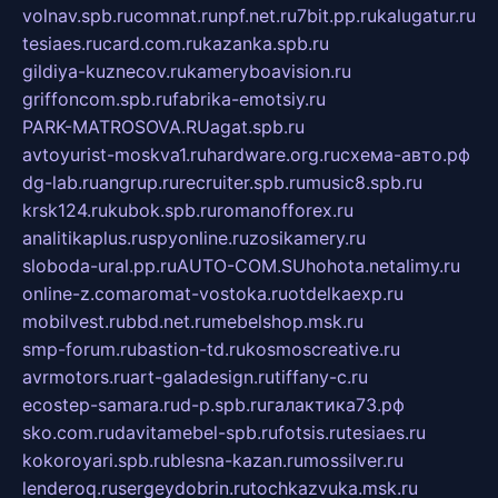
volnav.spb.ru
comnat.ru
npf.net.ru
7bit.pp.ru
kalugatur.ru
tesiaes.ru
card.com.ru
kazanka.spb.ru
gildiya-kuznecov.ru
kameryboavision.ru
griffoncom.spb.ru
fabrika-emotsiy.ru
PARK-MATROSOVA.RU
agat.spb.ru
avtoyurist-moskva1.ru
hardware.org.ru
схема-авто.рф
dg-lab.ru
angrup.ru
recruiter.spb.ru
music8.spb.ru
krsk124.ru
kubok.spb.ru
romanofforex.ru
analitikaplus.ru
spyonline.ru
zosikamery.ru
sloboda-ural.pp.ru
AUTO-COM.SU
hohota.net
alimy.ru
online-z.com
aromat-vostoka.ru
otdelkaexp.ru
mobilvest.ru
bbd.net.ru
mebelshop.msk.ru
smp-forum.ru
bastion-td.ru
kosmoscreative.ru
avrmotors.ru
art-galadesign.ru
tiffany-c.ru
ecostep-samara.ru
d-p.spb.ru
галактика73.рф
sko.com.ru
davitamebel-spb.ru
fotsis.ru
tesiaes.ru
kokoroyari.spb.ru
blesna-kazan.ru
mossilver.ru
lenderoq.ru
sergeydobrin.ru
tochkazvuka.msk.ru