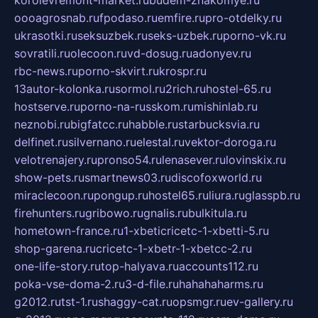
korolevremont-market.ru
budem-znakomye.ru
oooagrosnab.ru
fpodaso.ru
emfire.ru
pro-otdelky.ru
ukrasotki.ru
seksuzbek.ru
seks-uzbek.ru
porno-vk.ru
sovratili.ru
olecoon.ru
vd-dosug.ru
adonyev.ru
rbc-news.ru
porno-skvirt.ru
krospr.ru
13autor-kolonka.ru
sormol.ru
2rich.ru
hostel-65.ru
hostserve.ru
porno-na-russkom.ru
mishinlab.ru
neznobi.ru
bigfatcc.ru
habble.ru
starbucksvia.ru
delfinet.ru
silvernano.ru
elestal.ru
vektor-doroga.ru
velotrenajery.ru
pronso54.ru
lenasever.ru
lovinskix.ru
show-pets.ru
smartnews03.ru
discofoxworld.ru
miraclecoon.ru
pongup.ru
hostel65.ru
liura.ru
glasspb.ru
firehunters.ru
gribowo.ru
gnalis.ru
bulkitula.ru
hometown-france.ru
1-xbeticricetc-1-xbetti-5.ru
shop-garena.ru
cricetc-1-xbetr-1-xbetcc-2.ru
one-life-story.ru
top-halyava.ru
accounts112.ru
poka-vse-doma-2.ru
3-d-file.ru
hahahaharms.ru
g2012.ru
tst-1.ru
shaggy-cat.ru
opsmgr.ru
ev-gallery.ru