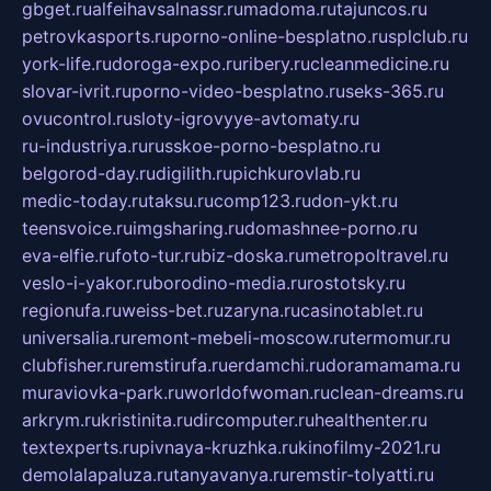
gbget.ru
alfeihavsalnassr.ru
madoma.ru
tajuncos.ru
petrovkasports.ru
porno-online-besplatno.ru
splclub.ru
york-life.ru
doroga-expo.ru
ribery.ru
cleanmedicine.ru
slovar-ivrit.ru
porno-video-besplatno.ru
seks-365.ru
ovucontrol.ru
sloty-igrovyye-avtomaty.ru
ru-industriya.ru
russkoe-porno-besplatno.ru
belgorod-day.ru
digilith.ru
pichkurovlab.ru
medic-today.ru
taksu.ru
comp123.ru
don-ykt.ru
teensvoice.ru
imgsharing.ru
domashnee-porno.ru
eva-elfie.ru
foto-tur.ru
biz-doska.ru
metropoltravel.ru
veslo-i-yakor.ru
borodino-media.ru
rostotsky.ru
regionufa.ru
weiss-bet.ru
zaryna.ru
casinotablet.ru
universalia.ru
remont-mebeli-moscow.ru
termomur.ru
clubfisher.ru
remstirufa.ru
erdamchi.ru
doramamama.ru
muraviovka-park.ru
worldofwoman.ru
clean-dreams.ru
arkrym.ru
kristinita.ru
dircomputer.ru
healthenter.ru
textexperts.ru
pivnaya-kruzhka.ru
kinofilmy-2021.ru
demolalapaluza.ru
tanyavanya.ru
remstir-tolyatti.ru