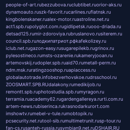
people-of-art.ru
bezzubova.ru
clubtibet.ru
orior-aks.ru
dynamoauto.ru
szk-favorit.ru
carlines.ru
flatnsk.ru
kingbolenskaner.ru
alex-motor.ru
astroline.net.ru
act1.spb.ru
polyglot.com.ru
gidlipetsk.ru
ooo-driada.ru
detsad125.ru
mir-zdoroviya.ru
bruslanovo.ru
siterem.ru
council.spb.ru
лодкипатриот.рф
kafekolizey.ru
iclub.net.ru
gazon-easy.ru
sugarepilekb.ru
grinox.ru
pylesostineco.ru
msts-ozarenie.ru
kameryjooan.ru
artemovskij.ru
dopler.spb.ru
aid70.ru
metall-perm.ru
ndm.msk.ru
ratingzooshop.ru
apiaccess.ru
globalautotrade.info
bezverhovskoe.ru
drsschool.ru
ZOOSMART.SPB.RU
dalakony.ru
medikijob.ru
remontt.spb.ru
photostudia.spb.ru
myragon.ru
terramia.ru
academy62.ru
gardengallereya.ru
rti.com.ru
artem-news.ru
biserinca.ru
krasnodarkurort.com
imshowtv.ru
mebel-v-tule.ru
mobtopik.ru
pcsecurity.net.ru
tool-sib.ru
multimetrunit.ru
sp-tour.ru
fan-cs.ru
santeh-russia.ru
symbian9.net.ru
DSHAIR.RU